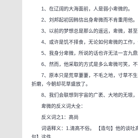
1、在辽阔的大海面前，人是弱小卑微的。
2、刘邦起初因韩信出身卑微而不肯重用他。
3、以前的梦想总是那么的遥远，卑微，甚至
4、或许是饥不择食，无论如何卑微的工作，
5、我身分卑微，所说的话也许无法一言九鼎
6、然而，他采取的方式是多么卑微可笑，不
7、原本只是荒草萋萋，不毛之地，寸草不生
折磨，今朝却花草盛放了。
8、我们会联想到宇宙的广袤、大地的无垠，
卑微的反义词大全：
反义词之1：高尚
词语释义：1.清高不俗。 【造句】他的谈吐高
句】这件...