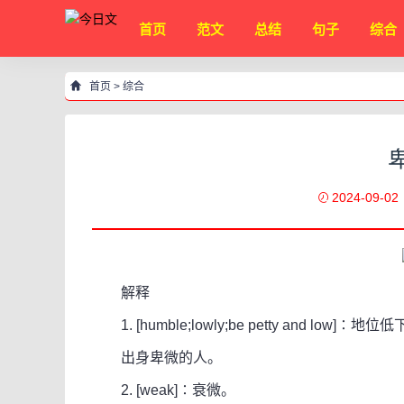
首页
范文
总结
句子
综合
首页
>
综合
2024-09-02
解释
1. [humble;lowly;be petty and low]∶
出身卑微的人。
2. [weak]∶衰微。