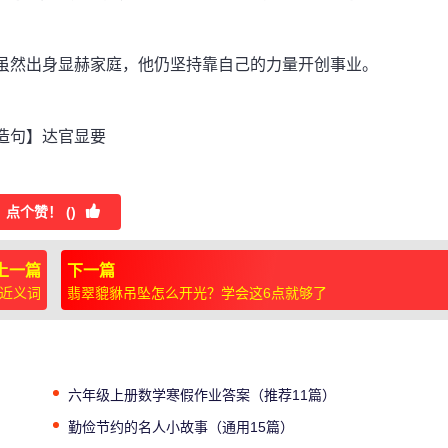
然出身显赫家庭，他仍坚持靠自己的力量开创事业。
造句】达官显要
点个赞！ (
)
上一篇
下一篇
近义词
翡翠貔貅吊坠怎么开光？学会这6点就够了
六年级上册数学寒假作业答案（推荐11篇）
勤俭节约的名人小故事（通用15篇）