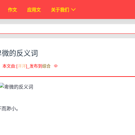
作文
应用文
关于我们
卑微的反义词
本文由:[
洋洋
]_发布到
综合
地位低下而渺小。