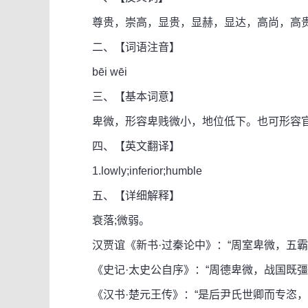
尊贵，崇高，显贵，显赫，显达，高尚，高
二、【词语注音】
bēi wēi
三、【基本词意】
卑微，形容卑贱微小，地位低下。也可形容官
四、【英文翻译】
1.lowly;inferior;humble
五、【详细解释】
衰落;微弱。
汉贾谊《新书·过秦论中》：“周室卑微，五霸
《史记·太史公自序》：“周德卑微，战国既彊
《汉书·楚元王传》：“是后尹氏世卿而专恣，