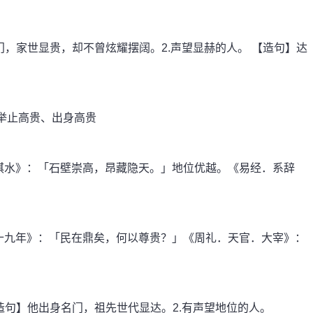
，家世显贵，却不曾炫耀摆阔。2.声望显赫的人。 【造句】达
举止高贵、出身高贵
水》：「石壁崇高，昂藏隐天。」地位优越。《易经．系辞
九年》：「民在鼎矣，何以尊贵？」《周礼．天官．大宰》：
句】他出身名门，祖先世代显达。2.有声望地位的人。