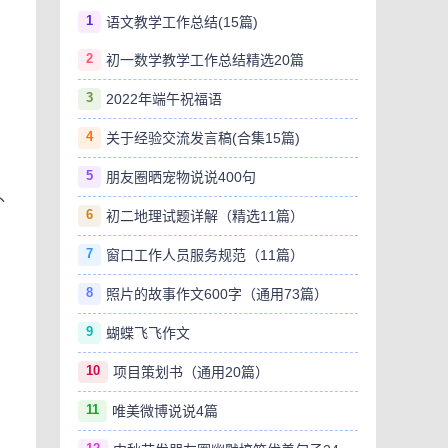
1
语文教学工作总结(15篇)
2
初一数学教学工作总结精选20篇
3
2022年端午祝福语
4
关于经验交流发言稿(合集15篇)
。
5
朋友圈晒宠物说说400句
外
6
初二地理试题详解（精选11篇）
7
窗口工作人员服务规范（11篇）
8
照片的故事作文600字（通用73篇）
9
蝴蝶飞飞作文
10
项目策划书（通用20篇）
11
唯美微博说说4篇