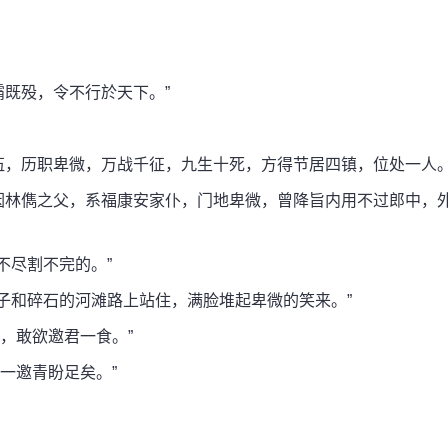
既殁，令不行於天下。”
伍，历职卑微，万战千征，九生十死，方得节居四镇，位处一人
因林儁之父，系福康安家仆，门地卑微，曾降旨内用不过郎中，
尽割不完的。”
和碎石的河滩路上站住，满脸堆起卑微的笑来。”
，敢欲邀君一食。”
一邀青盼足矣。”