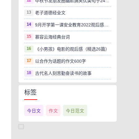
12
中秋节发朋友圈幽默搞笑优美句子240句
13
老子道德经全文
14
9月开学第一课安全教育2022观后感范文（精选8篇）
15
慕容云海经典台词
16
《小男孩》电影的观后感（精选26篇）
17
以合作为话题的作文600字
18
古代名人刻苦勤奋读书的故事
标签
今日文
作文
今日范文