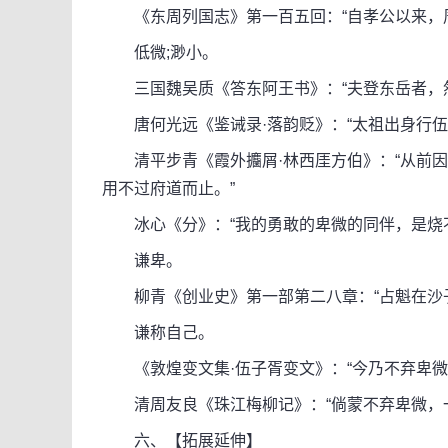
《东周列国志》第一百五回：“自孝公以来，周
低微;渺小。
三国魏吴质《答东阿王书》：“夫登东岳者，然
唐何光远《鉴诫录·落韵贬》：“太祖出身行伍
清平步青《霞外攟屑·林西厓方伯》：“从前因
用不过府道而止。”
冰心《分》：“我的勇敢的卑微的同伴，是烧不
谦卑。
柳青《创业史》第一部第二八章：“占魁在沙子
谦称自己。
《敦煌变文集·伍子胥变文》：“今乃不弃卑微
清周友良《珠江梅柳记》：“倘蒙不弃卑微，一
六、【拓展延伸】