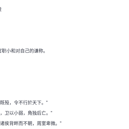
贵
职小和对自己的谦称。
既殁，令不行於天下。”
，卫以小弱，角独后亡。”
诸侯背畔而不朝，周室卑微。”