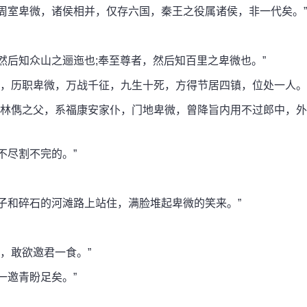
室卑微，诸侯相并，仅存六国，秦王之役属诸侯，非一代矣。”
后知众山之逦迤也;奉至尊者，然后知百里之卑微也。”
，历职卑微，万战千征，九生十死，方得节居四镇，位处一人。
林儁之父，系福康安家仆，门地卑微，曾降旨内用不过郎中，外
尽割不完的。”
和碎石的河滩路上站住，满脸堆起卑微的笑来。”
，敢欲邀君一食。”
邀青盼足矣。”