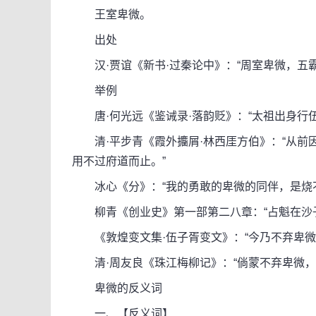
王室卑微。
出处
汉·贾谊《新书·过秦论中》：“周室卑微，五霸
举例
唐·何光远《鉴诫录·落韵贬》：“太祖出身行
清·平步青《霞外攟屑·林西厓方伯》：“从前
用不过府道而止。”
冰心《分》：“我的勇敢的卑微的同伴，是烧不
柳青《创业史》第一部第二八章：“占魁在沙子
《敦煌变文集·伍子胥变文》：“今乃不弃卑微
清·周友良《珠江梅柳记》：“倘蒙不弃卑微，
卑微的反义词
一、【反义词】