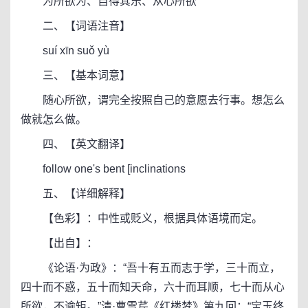
为所欲为、自得其乐、从心所欲
二、【词语注音】
suí xīn suǒ yù
三、【基本词意】
随心所欲，谓完全按照自己的意愿去行事。想怎么
做就怎么做。
四、【英文翻译】
follow one's bent [inclinations
五、【详细解释】
【色彩】：中性或贬义，根据具体语境而定。
【出自】：
《论语·为政》：“吾十有五而志于学，三十而立，
四十而不惑，五十而知天命，六十而耳顺，七十而从心
所欲，不逾矩。”清·曹雪芹《红楼梦》第九回：“宝玉终