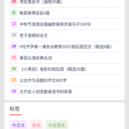
10
项目策划书（通用20篇）
11
唯美微博说说4篇
12
中秋节发朋友圈幽默搞笑优美句子240句
13
老子道德经全文
14
9月开学第一课安全教育2022观后感范文（精选8篇）
15
慕容云海经典台词
16
《小男孩》电影的观后感（精选26篇）
17
以合作为话题的作文600字
18
古代名人刻苦勤奋读书的故事
标签
今日文
作文
今日范文