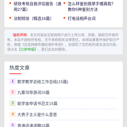
绩效考核自我评估报告（通
怎么样鉴别翡翠手镯真假？
用27篇）
教你5种鉴别方法
法制短信（精选16篇）
打电话相声台词
版权声明
：本文内容由互联网用户自行上传分享、贡献，版权归作者所
有，本站不拥有所有权，亦不承担相关法律责任，本网站尊重并保护知识产
权，根据《信息网络传播权保护条例》，如侵犯了您的权利或含违法内容，
请点击
【立即举报】
，我们会及时删除。
热度文章
1
数学教学总结工作总结(15篇)
2
九寨沟导游词15篇
3
助学金申请书范文15篇
4
大男子主义是什么意思
5
普通话演讲稿15篇