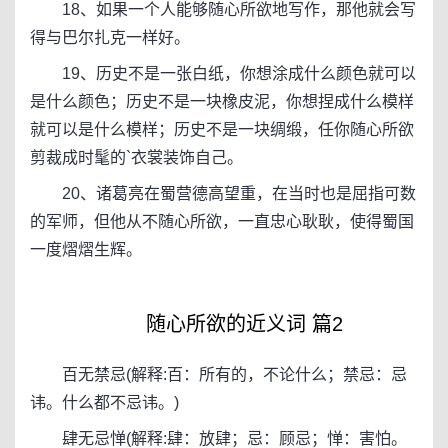
18、如果一个人能够随心所欲地写作，那他就会写
得与巴尔扎克一样好。
19、历史不是一张白纸，你想涂成什么颜色就可以
是什么颜色；历史不是一块橡皮泥，你想捏成什么模样
就可以是什么模样；历史不是一块绸缎，任你随心所欲
剪裁成时髦的`衣裳装饰自己。
20、诸葛亮在蜀营德高望重，在当时也是屈指可数
的军师，但他从不随心所欲，一直忠心耿耿，使得蜀国
一度熠熠生辉。
随心所欲的近义词 篇2
百无禁忌(解释:百：所有的，不论什么；禁忌：忌
讳。什么都不忌讳。)
肆无忌惮(解释:肆：放肆；忌：顾忌；惮：害怕。