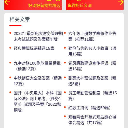
好词好句摘抄精选
卑微的反义词
相关文章
2022年最新电大财务管理期
六年级上册数学寒假作业答
末考试试题及答案精华版
案（推荐11篇）
经典横幅标语精选15篇
勤俭节约的名人小故事（通
用15篇）
九字对联100副欣赏带横批
党风廉政建设宣传标语（精
（精选12篇）
选16篇）
中秋谜语大全及答案（精选
副高大护理试题及答案（精
12篇）
选8篇）
国开（中央电大）本科《国
员工考勤管理制度（精选15
际公法》网上形考,（任务1
篇）
至4）试题及答案「2022秋
红歌主持词（精选59篇）
期版」
观看两会开幕式观后感心得
体会精选（共17篇）