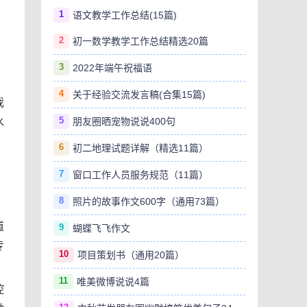
1
语文教学工作总结(15篇)
2
初一数学教学工作总结精选20篇
3
2022年端午祝福语
4
关于经验交流发言稿(合集15篇)
我
5
水
朋友圈晒宠物说说400句
6
初二地理试题详解（精选11篇）
7
窗口工作人员服务规范（11篇）
8
照片的故事作文600字（通用73篇）
道
9
蝴蝶飞飞作文
专
10
项目策划书（通用20篇）
11
唯美微博说说4篇
控