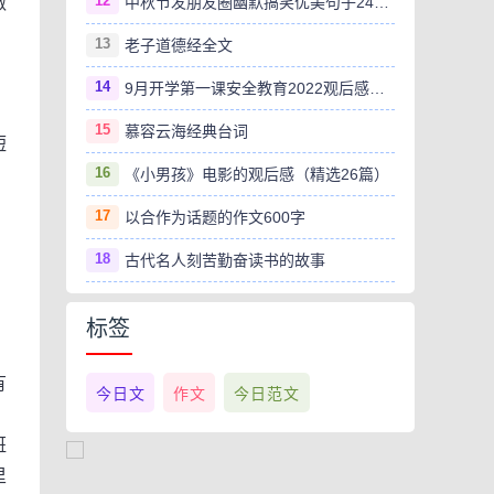
12
做
中秋节发朋友圈幽默搞笑优美句子240句
13
老子道德经全文
14
9月开学第一课安全教育2022观后感范文（精选8篇）
15
慕容云海经典台词
短
16
《小男孩》电影的观后感（精选26篇）
17
以合作为话题的作文600字
18
古代名人刻苦勤奋读书的故事
标签
有
今日文
作文
今日范文
班
里