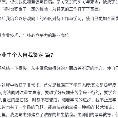
体质，也使我更加坚强与自信。学习之余的实习与兼职，使我学
，同时也积累了一定的经验，为将来的工作打下了基础。
后我仍会以乐观向上的态度对待工作与学习，使自己更加全面
专业技巧，与核心竞争力的职业岗位
生个人自我鉴定 篇7
总结一下得失，从中继承做得好的方面改善不足的地方，使自
程中收获了非常多。首先是我端正了学习态度;其次是极程度
学习方法同时注重立思考。要想学好只埋头苦学是不行的，要学会
”作为自己的座右铭，时刻不忘警戒。随着学习的进步，我不止是学
心智也有了一个质的飞跃，能较快速的掌握一种新的`技术知识，
间里，我更与老师建立了浓厚的师生情谊。老师们的谆谆教导，