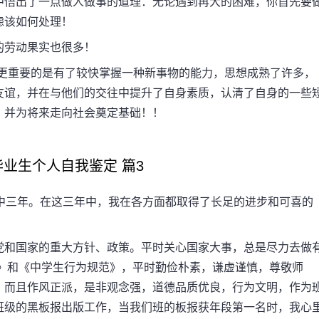
中悟出了一点做人做事的道理：无论遇到再大的困难，你首先要
虑该如何处理！
劳动果实也很多！
重要的是有了较快掌握一种新事物的能力，思想成熟了许多，
友谊，并在与他们的交往中提升了自身素质，认清了自身的一些
，并为将来走向社会奠定基础！！
生个人自我鉴定 篇3
三年。在这三年中，我在各方面都取得了长足的进步和可喜的
和国家的重大方针、政策。平时关心国家大事，总是尽力去做
则》和《中学生行为规范》，平时勤俭朴素，谦虚谨慎，尊敬师
，而且作风正派，是非观念强，道德品质优良，行为文明，作为
班级的黑板报出版工作，当我们班的板报获年段第一名时，我心