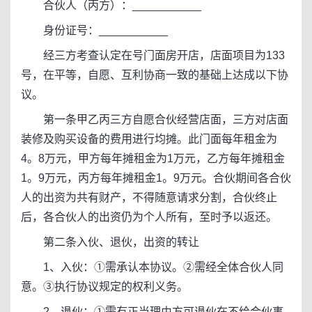
合伙人（丙方）：___________
身份证号：___________
经三方考查认定在号门面房开店，店面项目为133
号，在平等，自愿、互利协商一致的基础上达成以下协
议。
第一条甲乙丙三方自愿合伙经营店面，三方对店面
装修及购买设备的费用进行均摊。此门面每年租金为
4。8万元，甲方每年摊租金为1万元，乙方每年摊租金
1。9万元，丙方每年摊租金1。9万元。合伙期间各合伙
人的出资为共有财产，不得随意请求分割，合伙终止
后，各合伙人的出资仍为个人所有，至时予以返还。
第二条入伙、退伙，出资的转让
1、入伙：①需承认本协议。②需经全体合伙人同
意。③执行协议规定的权利义务。
2、退伙：①需有正当理由方可退伙在不给合伙事