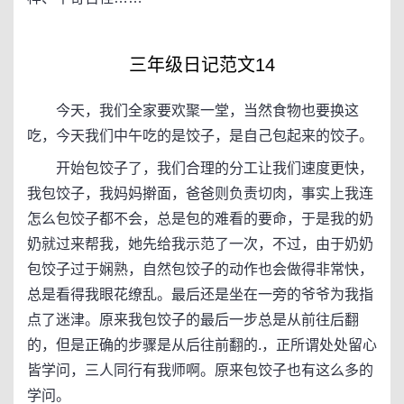
三年级日记范文14
今天，我们全家要欢聚一堂，当然食物也要换这
吃，今天我们中午吃的是饺子，是自己包起来的饺子。
开始包饺子了，我们合理的分工让我们速度更快，
我包饺子，我妈妈擀面，爸爸则负责切肉，事实上我连
怎么包饺子都不会，总是包的难看的要命，于是我的奶
奶就过来帮我，她先给我示范了一次，不过，由于奶奶
包饺子过于娴熟，自然包饺子的动作也会做得非常快，
总是看得我眼花缭乱。最后还是坐在一旁的爷爷为我指
点了迷津。原来我包饺子的最后一步总是从前往后翻
的，但是正确的步骤是从后往前翻的.，正所谓处处留心
皆学问，三人同行有我师啊。原来包饺子也有这么多的
学问。