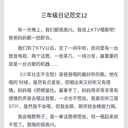
三年级日记范文12
有一天晚上，我们都很高兴。我说上KTV唱歌吧！
爸爸妈妈都一拍即合。
我们到了KTV以后，定了一间中房，房间里有一台
放音电视、两个话筒、一张茶几、一排沙发，最重要的
就是一台点歌的机器……
《少年壮志不言愁》是爸爸唱的最好听的歌。他在
唱的`时候，虽然有点紧张，但唱出来又好听又有感
情。妈妈唱《把根留住。最拿手了，妈妈用非常非常有
感情的声音去唱这首歌，一点也不慌张。我喜欢听江南
STIY，虽然我不会唱，但我会跳，跳完就会精疲力竭。
我会唱数鸭子，我一拿话筒很慌张，但一唱起来就
不慌了。我唱的很高兴。