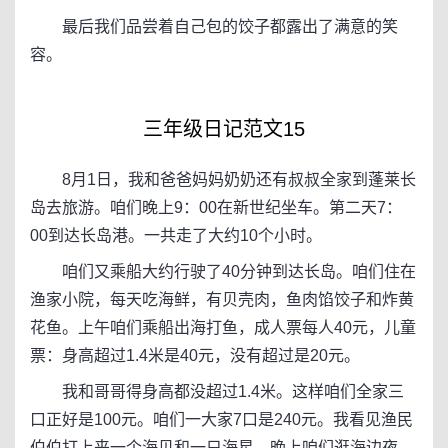
最后我们品尝着自己包的饺子都露出了满意的笑
容。
三年级日记范文15
8月1日，我和爸爸妈妈奶奶还有叔叔全家到蓬莱长
岛去旅游。咱们晚上9：00在新世纪坐车。第二天7：
00到达长岛港。一共走了大约10个小时。
咱们又乘船大约行驶了40分钟到达长岛。咱们住在
渔家小院，每天吃海鲜，有贝壳肉，鱼肉馅饺子和炸黄
花鱼。上午咱们乘船出海打鱼，成人票每人40元，儿童
票：身高超过1.4米是40元，没有超过是20元。
我和哥哥得身高都没超过1.4米。这样咱们全家三
口正好是100元。咱们一大家7口是240元。我看见渔民
伯伯打上来一个海贝和一只海星。晚上咱们逛海边夜