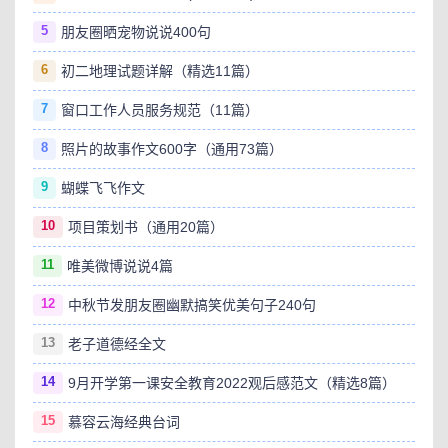
5
朋友圈晒宠物说说400句
6
初二地理试题详解（精选11篇）
7
窗口工作人员服务规范（11篇）
8
照片的故事作文600字（通用73篇）
9
蝴蝶飞飞作文
10
项目策划书（通用20篇）
11
唯美微博说说4篇
12
中秋节发朋友圈幽默搞笑优美句子240句
13
老子道德经全文
14
9月开学第一课安全教育2022观后感范文（精选8篇）
15
慕容云海经典台词