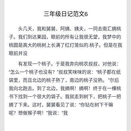
三年级日记范文6
头几天，我和舅舅、阿姨、姨夫，一同去南汇摘桃
子。我们到达果园，眼前的所有让我很无望，我梦中的
桃圆是高大的桃树上长满了红灯笼似的.桃子。但是在我
眼前并没
有发现一个桃子。于是我奔向桃农叔叔，对他说：
“怎么一个桃子也没有？”叔叔笑咪咪的说：“桃子都在纸
袋里，而且北边的桃子熟了，南边的桃子没熟。 ”尔后
我向北跑去。到了北边，我摘啊！摘啊！终于在一棵桃
书下找到一个很大的袋子。我就走到树下，把桃子一把
摘了下来。这时，舅舅看见了说：“你钻在树下干嘛
呢？想做猴子啊！”我说：“我