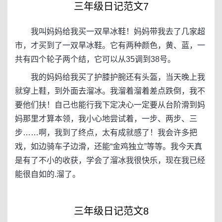
三年级日记范文7
我叫妈妈给我买一双旱冰鞋！妈妈带我去了几家超
市，才买到了一双旱冰鞋。它有两种颜色，黄、蓝，一
共有四个轮子两个结，它可以从35调到38号。
我的妈妈给我买了护膝护腕还有头盔，当天晚上我
就穿上鞋，到外面去溜冰。我溜着溜着差点跌倒，我不
要他们扶！自己也能行我下定决心一定要从台阶滑到妈
妈那里才算本领，我小心地尝试着，一步、两步、三
步……啊，我到了终点，太有成就感了！我会许多把
戏，如边骑车子边滑，还能“金鸡独立”等等。我今天真
是有了不小的收获，学会了溜冰我很快乐，现在我已经
能很自如的.溜了。
三年级日记范文8