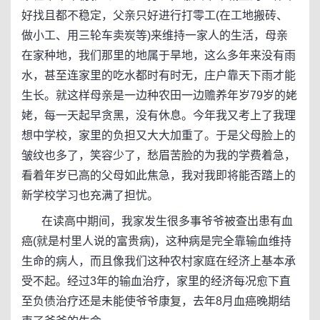
好找且都不稳定，父亲只好进行打零工(在工地搬砖、
做小工、用三轮车卖炭等)来维持一家人的生活，母亲
在家种地，我们那里的地属于旱地，这么多年来没有雨
水，甚至连家里的吃水都时有时无，庄户靠天下雨才能
生长。就这样母亲是一边种农田一边赡养年岁79岁的姥
姥，每一天起早贪黑，没有休息。今年我又考上了我理
想中学校，家里的负担又大大加重了。于是父母脸上的
皱纹也多了，笑容少了，愁眉苦脸的为我的学费着急，
看着年岁已高的父母如此焦急，我对我即将能否踏上的
新学校学习也充满了担忧。
在读高中期间，我家发生很多事爷爷被查出患有血
癌(就是村里人说的富贵病)，这种病是完全靠输血维持
生命的病人，而且像我们这种农村家庭在经济上基本承
受不起。经过3年的输血治疗，家里的经济每况愈下直
至负债治疗还是未能使爷爷康复，去年8月血癌晚期结