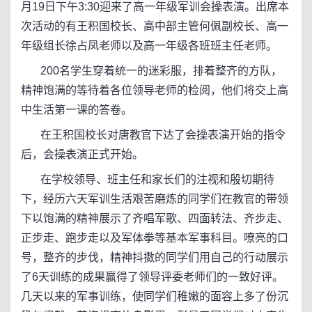
月19日下午3:30迎来了高一年级军训会操表演。出席本
次活动的有王积国校长、高中部主管何佩副校长、高一
年级组长徐占凤老师以及高一年级各班班主任老师。
200名学生穿着统一的迷彩服，排着整齐的方队，
精神饱满的等待着各位领导老师的检阅，他们将交上高
中生活第一课的答卷。
在王积国校长对唐教官下达了会操表演开始的指令
后，会操表演正式开始。
在学校领导、班主任和家长们的注视和殷切期待
下，经历六天军训生活艰苦磨炼的同学们在教官的带领
下以饱满的精神展示了齐唱军歌、四面转法、齐步走、
正步走、跑步走以及军体拳等基本军事科目。嘹亮的口
号，整齐的步伐，精神抖擞的同学们用自己的行动展示
了6天训练的成果赢得了领导评委老师们的一致好评。
几天以来的军事训练，使同学们稚嫩的面容上多了份沉