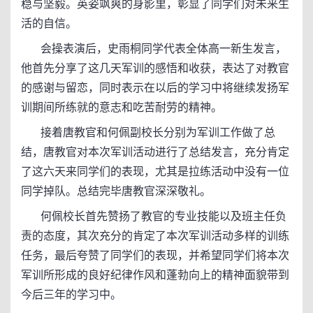
稳与坚毅。英姿飒爽的身影里，彰显了同学们对未来生
活的自信。
会操表演后，史雨桐同学代表全体高一新生发言，
他首先分享了这几天军训的感悟和收获，表达了对教官
的感谢与留恋，同时表示在以后的学习中将继续发扬军
训期间所练就的意志和吃苦耐劳的精神。
接着唐教官和何佩副校长分别为军训工作做了总
结，唐教官对本次军训活动进行了总结发言，充分肯定
了这六天来同学们的表现，尤其是拉练活动中没有一位
同学掉队。总结完毕唐教官深深敬礼。
何佩校长首先赞扬了教官的专业技能以及班主任负
责的态度，其次充分的肯定了本次军训活动多样的训练
任务，最后夸赞了同学们的表现，并希望同学们将本次
军训所形成的良好纪律作风和蓬勃向上的精神面貌带到
今后三年的学习中。