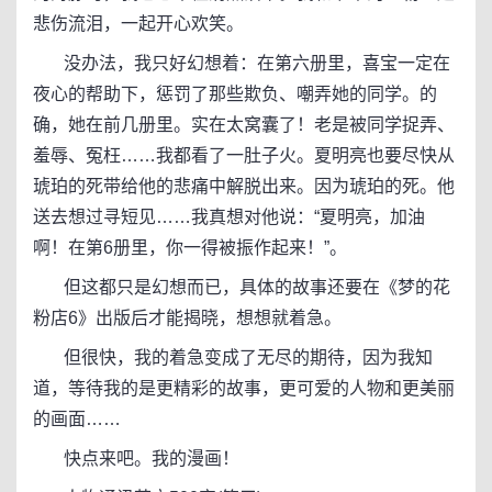
悲伤流泪，一起开心欢笑。
没办法，我只好幻想着：在第六册里，喜宝一定在
夜心的帮助下，惩罚了那些欺负、嘲弄她的同学。的
确，她在前几册里。实在太窝囊了！老是被同学捉弄、
羞辱、冤枉……我都看了一肚子火。夏明亮也要尽快从
琥珀的死带给他的悲痛中解脱出来。因为琥珀的死。他
送去想过寻短见……我真想对他说：“夏明亮，加油
啊！在第6册里，你一得被振作起来！”。
但这都只是幻想而已，具体的故事还要在《梦的花
粉店6》出版后才能揭晓，想想就着急。
但很快，我的着急变成了无尽的期待，因为我知
道，等待我的是更精彩的故事，更可爱的人物和更美丽
的画面……
快点来吧。我的漫画！