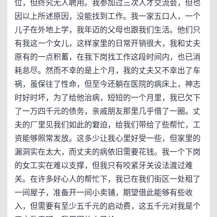
位，但终究无人聘用。我参加过三次人才交流会，但也
因以上所述原因，没能找到工作。我一家五口人，一个
儿子在外地上学，我年迈的父母也跟我们生活。他们只
有我这一个女儿，这样家里的日常开销很大，我和丈夫
原有的一点积蓄，在我下岗找工作这段时间内，也已消
耗怠尽。然而不幸的是上个月，我的丈夫又不幸出了车
祸，虽保往了性命，但至今还躺在医院的病床上，神志
时好时坏，为了给他治病，短短的一个月里，我已欠下
了一万四千元的债务，亲戚朋友那里几乎借了一圈。丈
夫的厂里见我们如此的窘迫，给我们带给了些帮忙，工
资能够照常发放。这多少让我心里好受一些，但家里的
漏洞实在太大，而丈夫的病依旧需要花钱。我一个下岗
的女工实在难以支撑，但我只有咬紧牙关设法渡过难
关。在许多好心人的帮忙下，我已在我们街区一处租了
一间屋子，准备开一间小卖铺，期望借此能够有些收
入，但需要有至少五千元的启动费，这五千元对我是个