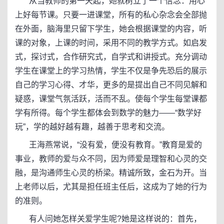
从当教师的第一天起，她就树立了一个信念：用心
上好每节课。只要一进课堂，所有的私心杂念会全部抛
在外面，脑海里只留下学生，她会根据课堂的内容，听
课的对象，上课的时间，采用不同的教学方式。如启发
式，探讨式，合作研究式，自学式和讲授式。充分调动
学生在课堂上的学习热情，学生不仅是争先恐后的展示
自己的学习心得、才华，更多的是提出自己不同见解和
疑惑，课堂气氛活跃，活而不乱。使每个学生每堂课都
学有所得。每个学生都体会到数学的魅力——“数学好
玩”，学的越好越有趣，越善于思考和交流。
王海燕常说，“没有爱，便没有教育。”教育是爱的
事业，教师的爱与众不同，因为师爱是理智和心灵的交
融，是沟通师生心灵的桥梁。精诚所致，金石为开。当
上老师以后，尤其是担任班主任后，这成为了她的行为
的准则。
有人问她怎样关爱学生呢?她是这样说的：首先，