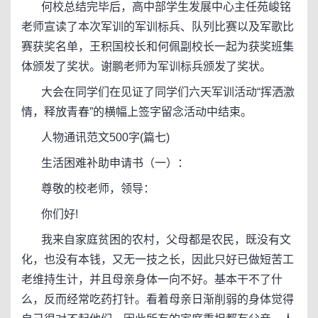
何校总结完毕后，高中部学生发展中心主任苑峻铭
老师宣读了本次军训的军训标兵、队列比赛以及军歌比
赛获奖名单，王积国校长和何佩副校长一起为获奖班集
体颁发了奖状。谢鹏老师为军训标兵颁发了奖状。
大会在同学们在见证了同学们六天军训活动“挥洒激
情，释放青春”的横幅上签字留念活动中结束。
人物通讯范文500字(篇七)
生活困难补助申请书（一）：
尊敬的校老师，领导：
你们好!
我来自家庭贫困的农村，父母都是农民，既没有文
化，也没有本钱，又无一技之长，因此只好已做短苦工
老维持生计，并且母亲身体一向不好。基本干不了什
么，反而经常吃药打针。看着母亲日渐削弱的身体觉得