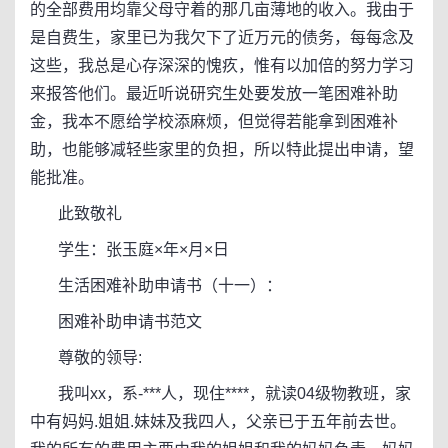
的全部费用均靠父母守着的那几亩薄地的收入。我由于
是自费生，家里已为我欠下了近万元的债务，每每念及
这些，我总是心存深深的愧疚，惟有以加倍的努力学习
来报答他们。最近听说研究生处要发放一笔困难补助
金，我本不愿给学校添麻烦，但觉得若能拿到困难补
助，也能够减轻些家里的负担，所以特此提出申请，望
能批准。
此致敬礼
学生：张玉庭×年×月×日
生活困难补助申请书（十一）：
困难补助申请书范文
尊敬的领导:
我叫xx，系-***人，现住****，就读04级物教班，家
中有妈妈.姐姐.妹妹及我四人，父亲已于五年前去世。