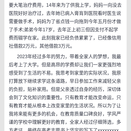
要大笔治疗费用，14年来为了供我上学，妈妈一向没去
医院好好治疗过，去年她已病入膏肓到医院看时医生说
需要做手术，妈妈为了省点钱一向拖到今年五月份才做
了手术;弟弟今年17岁，去年正上初三但因支付不起学
费而辍学在家。此刻我家已经负债累累了，已经像信用
社借款2万元，其他借款3万元。
2023年经过多年的努力，带着全家人的梦想，我最
后考上了大学。但是高昂的学费却让我们一家更强烈地
感受到了生活的不易。我思考到家里的实际状况，我原
打算放下继续求学这条道路，早日参加工作来减轻父亲
的负担，贴补家用。但是父亲透过自身的经历，深切体
会到了文化知识的重要性。只有教育才能改变命运，只
有教育才能从根本上改变家里的生活状况。所以为了让
我将来能有更多的机会，在教育质量口碑良好，学风严
谨的学校中理解更好的教育，全家人经过仔细筛选，多
方考证，最终在高考志愿书上坚定的写下了xxxxxxxxx