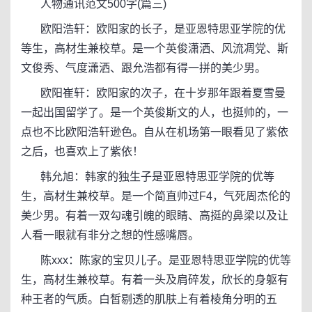
人物通讯范文500字(篇三)
欧阳浩轩：欧阳家的长子，是亚恩特思亚学院的优
等生，高材生兼校草。是一个英俊潇洒、风流凋党、斯
文俊秀、气度潇洒、跟允浩都有得一拼的美少男。
欧阳崔轩：欧阳家的次子，在十岁那年跟着夏雪曼
一起出国留学了。是一个英俊斯文的人，也挺帅的，一
点也不比欧阳浩轩逊色。自从在机场第一眼看见了紫依
之后，也喜欢上了紫依！
韩允旭：韩家的独生子是亚恩特思亚学院的优等
生，高材生兼校草。是一个简直帅过F4，气死周杰伦的
美少男。有着一双勾魂引魄的眼睛、高挺的鼻梁以及让
人看一眼就有非分之想的性感嘴唇。
陈xxx：陈家的宝贝儿子。是亚恩特思亚学院的优等
生，高材生兼校草。有着一头及肩碎发，欣长的身躯有
种王者的气质。白皙剔透的肌肤上有着棱角分明的五