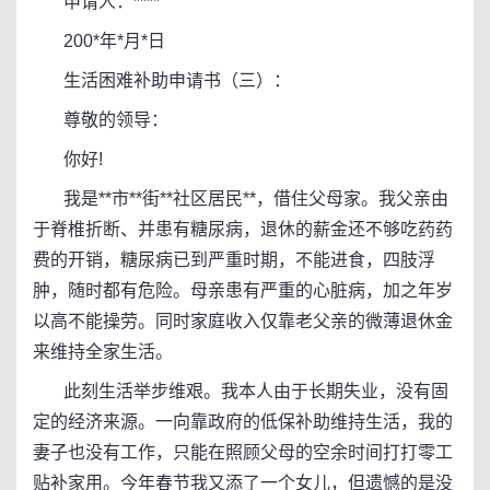
申请人：****
200*年*月*日
生活困难补助申请书（三）：
尊敬的领导：
你好!
我是**市**街**社区居民**，借住父母家。我父亲由
于脊椎折断、并患有糖尿病，退休的薪金还不够吃药药
费的开销，糖尿病已到严重时期，不能进食，四肢浮
肿，随时都有危险。母亲患有严重的心脏病，加之年岁
以高不能操劳。同时家庭收入仅靠老父亲的微薄退休金
来维持全家生活。
此刻生活举步维艰。我本人由于长期失业，没有固
定的经济来源。一向靠政府的低保补助维持生活，我的
妻子也没有工作，只能在照顾父母的空余时间打打零工
贴补家用。今年春节我又添了一个女儿，但遗憾的是没