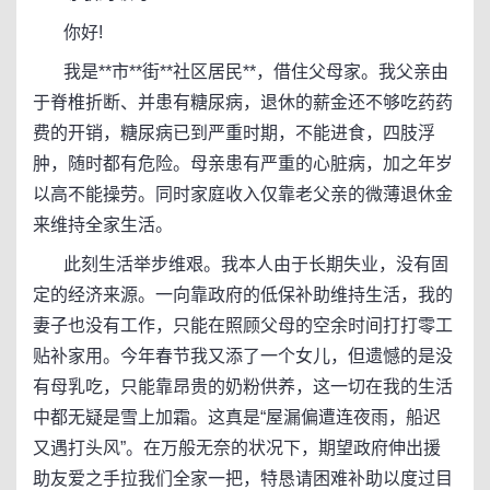
你好!
我是**市**街**社区居民**，借住父母家。我父亲由
于脊椎折断、并患有糖尿病，退休的薪金还不够吃药药
费的开销，糖尿病已到严重时期，不能进食，四肢浮
肿，随时都有危险。母亲患有严重的心脏病，加之年岁
以高不能操劳。同时家庭收入仅靠老父亲的微薄退休金
来维持全家生活。
此刻生活举步维艰。我本人由于长期失业，没有固
定的经济来源。一向靠政府的低保补助维持生活，我的
妻子也没有工作，只能在照顾父母的空余时间打打零工
贴补家用。今年春节我又添了一个女儿，但遗憾的是没
有母乳吃，只能靠昂贵的奶粉供养，这一切在我的生活
中都无疑是雪上加霜。这真是“屋漏偏遭连夜雨，船迟
又遇打头风”。在万般无奈的状况下，期望政府伸出援
助友爱之手拉我们全家一把，特恳请困难补助以度过目