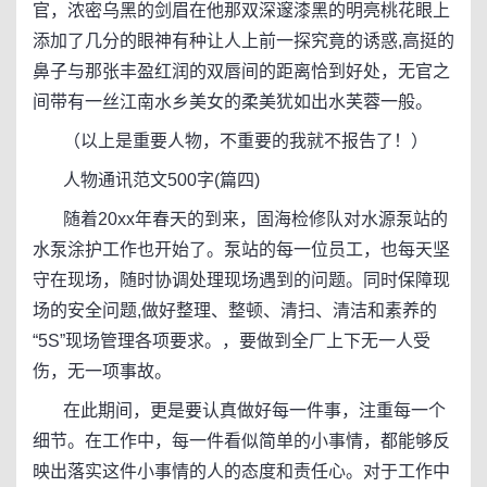
官，浓密乌黑的剑眉在他那双深邃漆黑的明亮桃花眼上
添加了几分的眼神有种让人上前一探究竟的诱惑,高挺的
鼻子与那张丰盈红润的双唇间的距离恰到好处，无官之
间带有一丝江南水乡美女的柔美犹如出水芙蓉一般。
（以上是重要人物，不重要的我就不报告了！）
人物通讯范文500字(篇四)
随着20xx年春天的到来，固海检修队对水源泵站的
水泵涂护工作也开始了。泵站的每一位员工，也每天坚
守在现场，随时协调处理现场遇到的问题。同时保障现
场的安全问题,做好整理、整顿、清扫、清洁和素养的
“5S”现场管理各项要求。，要做到全厂上下无一人受
伤，无一项事故。
在此期间，更是要认真做好每一件事，注重每一个
细节。在工作中，每一件看似简单的小事情，都能够反
映出落实这件小事情的人的态度和责任心。对于工作中