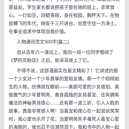
是益友。学生家长都说把孩子放在她的班上，非常放
心。一灯如豆，四壁青辉，身在校园，胸怀天下。在物
欲横飞的年代，她安于三尺讲台，甘愿守住一方净土，
在事业追求中体现自我价值。
人物通讯范文500字(篇二)
自从去年六一演出上，我向一班一位同学借阅了
《梦的花粉店》之后，就深深迷上了它。
不得不说，这部漫画实在是太精彩了！它讲述的是
一个少女对一个少年真挚的爱和友情。那一个个栩栩如
生的人物，仿佛就在眼前——美丽可爱的少女琥珀、英
俊傲气的少年夏明亮、善良孤独的女孩喜宝、还有拥有
魔法的神秘男孩夜心……还有那一波三折，引人入胜的
故事，真是非常感人啊！当喜宝和夜心在一起说说笑笑
时，我心里也乐开了花；当夏明亮失手毒死人喜宝心爱
的海豚时，我也忍不住潸然泪下。我和书中的人物一起