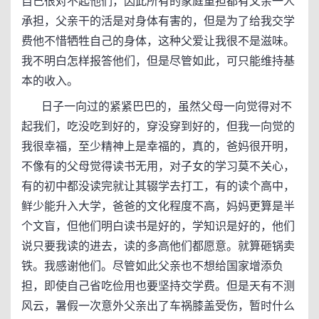
自己很对不起他们，因此所有的家庭重担都有父亲一人
承担，父亲干的活是对身体有害的，但是为了给我交学
费他不惜牺牲自己的身体，这种父爱让我很不是滋味。
我不明白怎样报答他们，但是尽管如此，可只能维持基
本的收入。
日子一向过的紧紧巴巴的，虽然父母一向觉得对不
起我们，吃没吃到好的，穿没穿到好的，但我一向觉的
我很幸福，至少精神上是幸福的，真的，爸妈很开明，
不像有的父母觉得读书无用，对子女的学习莫不关心，
有的初中都没读完就让其辍学去打工，有的读个高中，
鲜少能升入大学，爸爸的文化程度不高，妈妈更算是半
个文盲，但他们明白读书是好的，学知识是好的，他们
说只要我读的进去，读的多高他们都愿意。就算砸锅卖
铁。我感谢他们。尽管如此父亲也不想给国家增添负
担，即使自己省吃俭用也要坚持交学费。但是天有不测
风云，暑假一次意外父亲出了车祸膝盖受伤，暂时什么