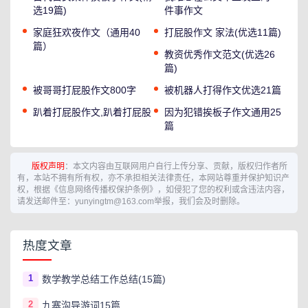
选19篇)
件事作文
家庭狂欢夜作文（通用40
打屁股作文 家法(优选11篇)
篇）
教资优秀作文范文(优选26
篇)
被哥哥打屁股作文800字
被机器人打得作文优选21篇
趴着打屁股作文,趴着打屁股
因为犯错挨板子作文通用25
篇
版权声明
：本文内容由互联网用户自行上传分享、贡献，版权归作者所
有，本站不拥有所有权，亦不承担相关法律责任，本网站尊重并保护知识产
权，根据《信息网络传播权保护条例》，如侵犯了您的权利或含违法内容，
请发送邮件至：yunyingtm@163.com举报，我们会及时删除。
热度文章
1
数学教学总结工作总结(15篇)
2
九寨沟导游词15篇