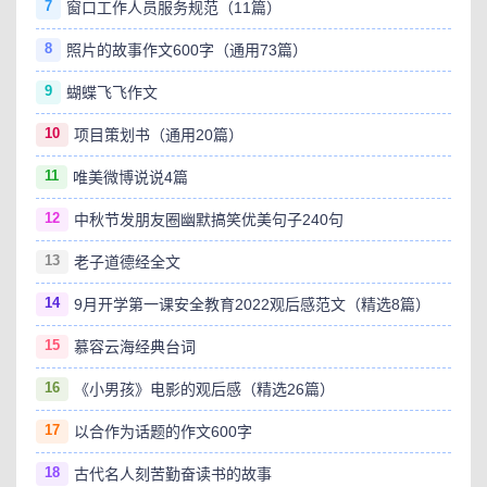
7
窗口工作人员服务规范（11篇）
8
照片的故事作文600字（通用73篇）
9
蝴蝶飞飞作文
10
项目策划书（通用20篇）
11
唯美微博说说4篇
12
中秋节发朋友圈幽默搞笑优美句子240句
13
老子道德经全文
14
9月开学第一课安全教育2022观后感范文（精选8篇）
15
慕容云海经典台词
16
《小男孩》电影的观后感（精选26篇）
17
以合作为话题的作文600字
18
古代名人刻苦勤奋读书的故事