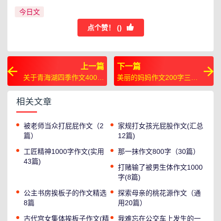
今日文
点个赞！ (
)
上一篇
下一篇
关于青海湖四季作文400字
美丽的妈妈作文200字三年
(共58篇)
级15篇
相关文章
被老师当众打屁屁作文（2
家规打女孩光屁股作文(汇总
篇）
12篇)
工匠精神1000字作文(实用
那一抹作文800字（30篇）
43篇)
打赌输了被男生体作文1000
字(8篇)
公主书房挨板子的作文精选
探索母亲的桃花源作文（通
8篇
用20篇）
古代宫女集体挨板子作文(精
我难忘在公交车上发生的一