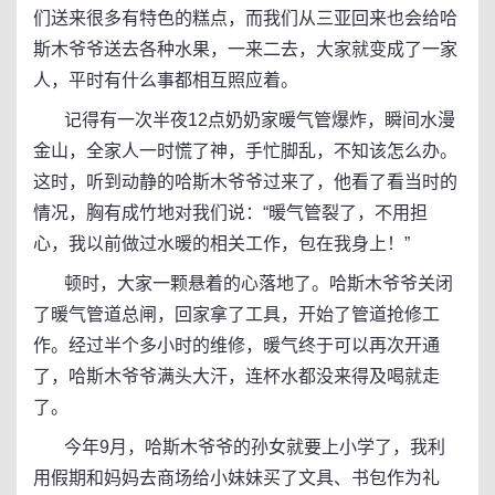
们送来很多有特色的糕点，而我们从三亚回来也会给哈
斯木爷爷送去各种水果，一来二去，大家就变成了一家
人，平时有什么事都相互照应着。
记得有一次半夜12点奶奶家暖气管爆炸，瞬间水漫
金山，全家人一时慌了神，手忙脚乱，不知该怎么办。
这时，听到动静的哈斯木爷爷过来了，他看了看当时的
情况，胸有成竹地对我们说：“暖气管裂了，不用担
心，我以前做过水暖的相关工作，包在我身上！”
顿时，大家一颗悬着的心落地了。哈斯木爷爷关闭
了暖气管道总闸，回家拿了工具，开始了管道抢修工
作。经过半个多小时的维修，暖气终于可以再次开通
了，哈斯木爷爷满头大汗，连杯水都没来得及喝就走
了。
今年9月，哈斯木爷爷的孙女就要上小学了，我利
用假期和妈妈去商场给小妹妹买了文具、书包作为礼