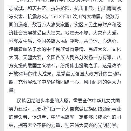
近年来，各族人民在中国xxx的领导下万众一心、众
志成城、和衷共济、抗洪抢险、抗击非典、抗击雨雪冰
冻灾害、抗震救灾。“5·12”四川汶川特大地震，使数万
同胞遇难、数百万人痛失家园，灾区人民生命财产和经
济社会发展蒙受巨大损失。地震天不塌，大灾有大爱。
地震发生后，全国各族人民同呼吸、共命运、心连心，
传播着血浓于水的中华民族骨肉亲情、民族大义、文化
大同、无疆大爱，全国各族人民充分发扬一方有难、八
方支援的爱国主义精神，纷纷伸出援助之手。这是改革
开放30年的伟大成果，是党富民强国大政方针的生动写
照，充分展现了中华民族团结一心、风雨同舟的强大力
量。
民族团结进步事业的大厦，需要全体中华儿女共同
努力建设。只要我们每一个人自觉做民族团结颈部事业
的建设者、促进者，中华民族就一定能够形成永恒的团
结，拥有无坚不摧的力量，迎来伟大复兴的光明前景。