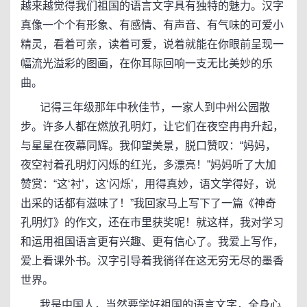
越来越觉得我们祖国的语言文字具有独特的魅力。汉字
真像一个个有形象、有感情、有声音、有气味的可爱小
精灵，看着可亲，读着可爱，说着就能在你眼前呈现一
幅流光溢彩的图画，在你耳际回响一支无比美妙的乐
曲。
记得三年级那年中秋佳节，一家人到中州公园散
步。许多人都在燃放孔明灯，让它们在夜空冉冉升起，
与星星在夜幕同辉。我仰望美景，脱口赞叹：“妈妈，
夜空衬着孔明灯闪烁的红光，多漂亮！”妈妈听了大加
赞赏：“这‘衬’，这‘闪烁’，用得真妙，语文学得好，说
出采的话都有滋味了！”我回家马上写下了一篇《神奇
孔明灯》的作文，还在市里获奖呢！就这样，我对学习
和运用祖国语言更有兴趣、更有信心了。我爱上写作，
爱上看课外书。汉字引导着我徜徉在这无穷无尽的墨香
世界。
我是中国人，当然要学好祖国的语言文字，全身心