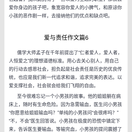
爱你身边的孩子吧，象宽容你爱人的小脾气，和原谅你
小孩的恶作剧一样，去接纳他们的优点和缺点吧。
爱与责任作文篇6
儒学大师孟子在千年前提出了“仁者爱人，爱人者，
人恒爱之”的理想道德标准。用心去关心别人，用自己
的行动去感恩社会，担负起是社会责任是历史的优良传
统，也应是我们新一代追求和谐，追求完美的表达。以
爱支撑社会，社会就会给我们飞翔的自由。
至今很难忘记一个小男孩的故事。他的姐姐躺在病
床上，随时有生命危险。因为急需输血，医生问小男孩
“你愿意给姐姐输血吗？”单纯的小男孩问“会很疼吗？”
“不，不会”医生回答说。小男孩在极度的恐慌中镇定下
来，告诉医生要输血。等输完血，小男孩的提问震撼了