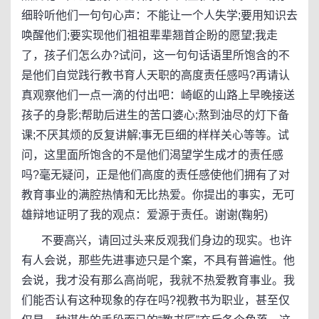
细聆听他们一句句心声：不能让一个人失学;要用知识去
唤醒他们;要实现他们祖祖辈辈翘首企盼的愿望;我走
了，孩子们怎么办?试问，这一句句话语里所饱含的不
是他们自觉践行教书育人天职的高度责任感吗?再请认
真观察他们一点一滴的付出吧：崎岖的山路上早晚接送
孩子的身影;帮助后进生的苦口婆心;熬到油尽的灯下备
课;不厌其烦的反复讲解;事无巨细的样样关心等等。试
问，这里面所饱含的不是他们渴望学生成才的责任感
吗?毫无疑问，正是他们高度的责任感使他们拥有了对
教育事业的满腔热情和无比热爱。你提出的事实，无可
雄辩地证明了我的观点：爱源于责任。谢谢(鞠躬)
不要高兴，请回过头来反观我们身边的现实。也许
有人会说，那些先进事迹只是个案，不具有普遍性。他
会说，我才没有那么高尚呢，我就不热爱教育事业。我
们能否认有这种现象的存在吗?视教书为职业，甚至仅