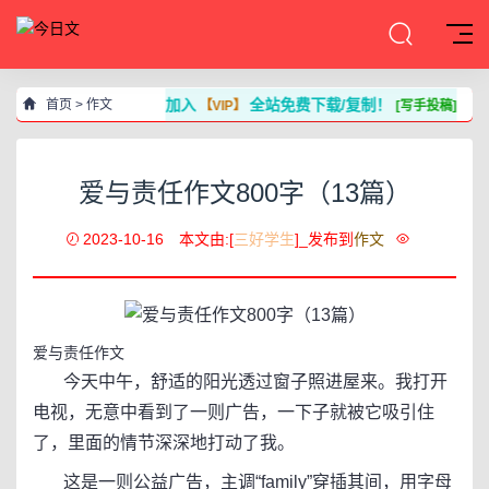
加入
全站免费下载/复制！
首页
>
作文
【VIP】
[写手投稿]
爱与责任作文800字（13篇）
2023-10-16
本文由:[
三好学生
]_发布到
作文
爱与责任作文
今天中午，舒适的阳光透过窗子照进屋来。我打开
电视，无意中看到了一则广告，一下子就被它吸引住
了，里面的情节深深地打动了我。
这是一则公益广告，主调“family”穿插其间，用字母