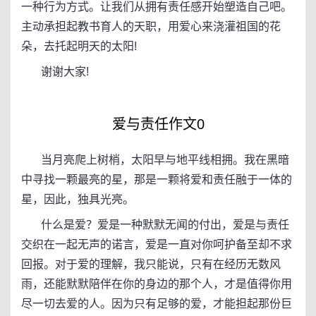
一种行为方式。让我们从拥有责任感开始塑造自己吧。
主动承担起教书育人的天职，用爱心来浇灌祖国的花
朵，去托起明天的太阳!
谢谢大家!
爱与责任作文0
当月亮爬上树梢，太阳早与地平线相拥。我在黑暗
中寻找一颗最亮的星，那是一颗将爱和责任融于一体的
星，因此，独具光亮。
什么是爱？爱是一种默默无闻的付出，爱是与责任
交织在一起无声的诺言，爱是一直对你呵护备至却不求
回报。对于爱的理解，我只能说，只有在经历无数风
雨，还能默默陪伴在你的身边的那个人，才是值得你用
尽一切去爱的人。因为只有足够的爱，才能担起那份巨