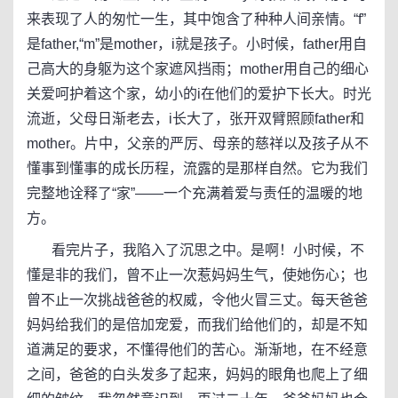
来表现了人的匆忙一生，其中饱含了种种人间亲情。“f”
是father,“m”是mother，i就是孩子。小时候，father用自
己高大的身躯为这个家遮风挡雨；mother用自己的细心
关爱呵护着这个家，幼小的i在他们的爱护下长大。时光
流逝，父母日渐老去，i长大了，张开双臂照顾father和
mother。片中，父亲的严厉、母亲的慈祥以及孩子从不
懂事到懂事的成长历程，流露的是那样自然。它为我们
完整地诠释了“家”——一个充满着爱与责任的温暖的地
方。
看完片子，我陷入了沉思之中。是啊！小时候，不
懂是非的我们，曾不止一次惹妈妈生气，使她伤心；也
曾不止一次挑战爸爸的权威，令他火冒三丈。每天爸爸
妈妈给我们的是倍加宠爱，而我们给他们的，却是不知
道满足的要求，不懂得他们的苦心。渐渐地，在不经意
之间，爸爸的白头发多了起来，妈妈的眼角也爬上了细