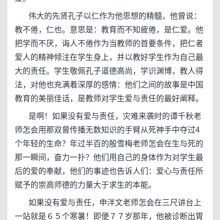
伟大的先贤孔子以仁作为他思想的精髓，他曾说：
教不倦，仁也。意思是：教育而不知疲倦，是仁爱。他
把学而不厌，诲人不倦作为当教师的首要条件，把仁者
爱人的精神倾注在学生身上，并以教好学生作为自己最
大的责任。学生敬佩孔子道德高尚，学识渊博，教人得
法，对他也充满着深厚的感情：他们之间的故事是中国
教育的美丽佳话，是教师对学生爱与责任的最好阐释。
是啊！如果没有爱与责任，灾难来袭时的谭千秋老
师怎会用那双曾传播无数知识的手臂从死神手中夺过4
个年轻的生命？年过半百的殷雪梅老师怎会在生与死的
那一瞬间，奋力一扑？他们用自己的身体作为对学生最
后的爱的奉献，他们的事迹也告诉人们：爱心与责任所
赋予的崇高师德的力量大于求生的本能。
如果没有爱与责任，申泮文老师怎会在三尺讲台上
一站就是６５个寒暑！即便７７岁那年，他被诊断出胃