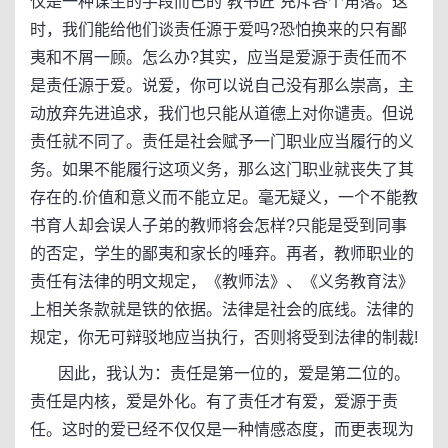
仅是一种谋生的手段而已的“教书匠”充斥各个角落。这
时，我们能给他们谈责任源于爱吗?恐怕换来的只有鄙
夷和不屑一顾。怎么办?其实，应当是爱源于责任而不
是责任源于爱。说爱，你可以说自己没有那么崇高，主
动放弃先进追求，我们也只能从道德上对你谴责。但说
责任就不同了。责任是社会赋予一门职业应当履行的义
务。如果不能履行这项义务，那么这门职业就丧失了其
存在的.价值和意义而不能立足。毫无疑义，一个不能教
书育人却会误人子弟的教师将会怎样?只能是受到同事
的否定，学生的鄙夷和家长的唾弃。再者，教师职业的
责任有法律的明文规定，《教师法》、《义务教育法》
上相关条款就是铁的依据。法律是社会的底线。法律的
规定，你无可辩驳地应当执行，否则将受到法律的制裁!
因此，我认为：责任是第一位的，爱是第二位的。
责任是内核，爱是外化。有了责任才有爱，爱源于责
任。这时的爱已经不仅仅是一种情感态度，而更表现为