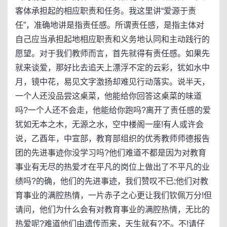
客体承担起的相应职责和任务。我这里讲“爱源于责
任”，准确地讲是指责任感。所谓责任感，是指主体对
自己应当承担起地相应职责和义务地认同和主动践行的
愿望。对于我们教师而言，首先就得有责任感。如果先
就来谈爱，那好比去追天上漂浮不定的云彩，犹如水中
月，镜中花，易见文字激扬却难见行动落实。说半天，
一个人还没品尝这桌菜，他能给你回答这桌菜的味道
吗?一个人还不会走，他能给你跑吗?离开了责任感的爱
犹如无本之木，无源之水，空中楼阁一座!有人或许会
说，乙酉年，中宣部，教育部组织的优秀教师师德报告
团的先进事迹你没学习吗?他们难道不都是因为对教育
事业有无尽的热爱才在平凡的岗位上做出了不平凡的业
绩吗?的确，他们的先进事迹，我们赞叹不已;他们对教
育事业的满腔热情，一片赤子之心更让我们钦佩万分!但
请问，他们为什么会有对教育事业的满腔热情，无比的
热爱呢?难道他们由遗传而来，天生就有?不。不!请仔