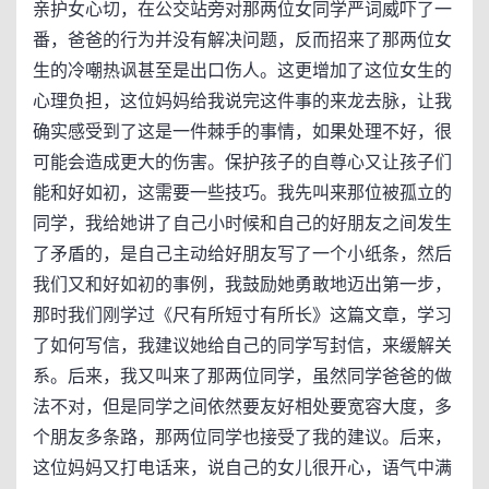
亲护女心切，在公交站旁对那两位女同学严词威吓了一
番，爸爸的行为并没有解决问题，反而招来了那两位女
生的冷嘲热讽甚至是出口伤人。这更增加了这位女生的
心理负担，这位妈妈给我说完这件事的来龙去脉，让我
确实感受到了这是一件棘手的事情，如果处理不好，很
可能会造成更大的伤害。保护孩子的自尊心又让孩子们
能和好如初，这需要一些技巧。我先叫来那位被孤立的
同学，我给她讲了自己小时候和自己的好朋友之间发生
了矛盾的，是自己主动给好朋友写了一个小纸条，然后
我们又和好如初的事例，我鼓励她勇敢地迈出第一步，
那时我们刚学过《尺有所短寸有所长》这篇文章，学习
了如何写信，我建议她给自己的同学写封信，来缓解关
系。后来，我又叫来了那两位同学，虽然同学爸爸的做
法不对，但是同学之间依然要友好相处要宽容大度，多
个朋友多条路，那两位同学也接受了我的建议。后来，
这位妈妈又打电话来，说自己的女儿很开心，语气中满