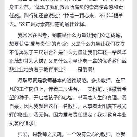
身正为范。”体现了我们教师所肩负的崇高使命感和责
任感。陶行知还曾说过：“捧着一颗心来，不带半根草
去。”这正是对崇高师德的最佳诠释。
我常常在思考，到底是什么力量让我们众志成城，
想要获得“爱与责任”的真谛？又是什么力量让我们孜孜
不倦奔波于三尺讲台？是什么力量让我们年轻一辈风华
正茂却甘为人梯？又是什么力量让老一辈的优秀教师兢
兢业业地执着于教育事业？——是爱啊！
尽职尽责是教师基本的道德规范。多少教师，在平
凡的工作岗位上，伴着三尺讲台、一支粉笔，播撒着希
望的种子，开启着孩子的心智，书写着人生的真理。我
自豪，因为我就是这样一名教师，从事着太阳底下最光
辉的职业；我无悔，因为爱与责任坚定了我对教育事业
执著的追求！
师爱，是教师之灵魂。一个没有爱心的教师，也就