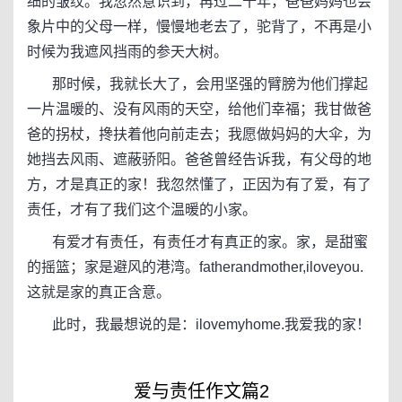
细的皱纹。我忽然意识到，再过二十年，爸爸妈妈也会
象片中的父母一样，慢慢地老去了，驼背了，不再是小
时候为我遮风挡雨的参天大树。
那时候，我就长大了，会用坚强的臂膀为他们撑起
一片温暖的、没有风雨的天空，给他们幸福；我甘做爸
爸的拐杖，搀扶着他向前走去；我愿做妈妈的大伞，为
她挡去风雨、遮蔽骄阳。爸爸曾经告诉我，有父母的地
方，才是真正的家！我忽然懂了，正因为有了爱，有了
责任，才有了我们这个温暖的小家。
有爱才有责任，有责任才有真正的家。家，是甜蜜
的摇篮；家是避风的港湾。fatherandmother,iloveyou.
这就是家的真正含意。
此时，我最想说的是：ilovemyhome.我爱我的家！
爱与责任作文篇2