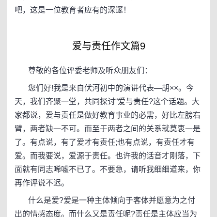
吧，这是一位教育者应有的深邃！
爱与责任作文篇9
尊敬的各位评委老师及听众朋友们：
您们好!我是来自伏河初中的演讲代表—胡××。今
天，我们齐聚一堂，共同探讨“爱与责任?这个话题。大
家都说，爱与责任是做好教育事业的必需，好比左膀右
臂，两者缺一不可。而至于两者之间的关系就莫衷一是
了。有点说，有了爱才有责任;也有点说，有责任才有
爱。而我要说，爱源于责任。也许我的话音才刚落，下
面就有同志唏嘘不已了。不要急，请听我细细道来，你
再作评说不迟。
什么是爱?爱是一种主体倾向于客体并愿意为之付
出的情感态度。而什么又是责任呢?责任是主体应当为