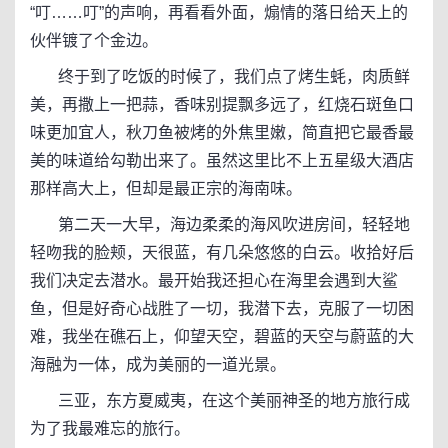
“叮……叮”的声响，再看看外面，煽情的落日给天上的
伙伴镀了个金边。
终于到了吃饭的时候了，我们点了烤生蚝，肉质鲜
美，再撒上一把蒜，香味别提飘多远了，红烧石斑鱼口
味更加宜人，秋刀鱼被烤的外焦里嫩，简直把它最香最
美的味道给勾勒出来了。虽然这里比不上五星级大酒店
那样高大上，但却是最正宗的海南味。
第二天一大早，海边柔柔的海风吹进房间，轻轻地
轻吻我的脸颊，天很蓝，有几朵悠悠的白云。收拾好后
我们决定去潜水。最开始我还担心在海里会遇到大鲨
鱼，但是好奇心战胜了一切，我潜下去，克服了一切困
难，我坐在礁石上，仰望天空，碧蓝的天空与蔚蓝的大
海融为一体，成为美丽的一道光景。
三亚，东方夏威夷，在这个美丽神圣的地方旅行成
为了我最难忘的旅行。