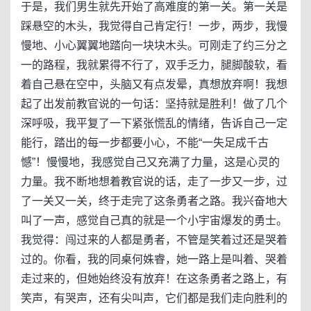
于是，我们男生就先开始了高难度的第一关。第一关是
踩悬空的木头，我觉得自己肯定行！一步，两步，我慢
慢地、小心翼翼地踏向一块块木头。可刚走了约三分之
一的路程，我就累得不行了，双手乏力，腿脚酸软，看
着自己悬在空中，头脑又有点发晕，真想放弃啊！我想
起了出发前教官说的一句话：坚持就是胜利！做了几个
深呼吸，我平复了一下紧张慌乱的情绪，告诉自己一定
能行，踏出的每一步都要小心，不能“一失足成千古
憾”！慢慢地，我感觉自己又充满了力量，这是心灵的
力量。我不断地想着教官说的话，走了一步又一步，过
了一关又一关，终于走完了这条勇者之路。我兴奋地大
叫了一声，感觉自己真的就是一个小宇宙爆发的勇士。
我觉得：闯过来的人都是勇者，不管是笑着过还是哭着
过的。你看，我的同桌何姝睿，她一路上是叫着、哭着
走过来的，但她始终没有放弃！在这条勇者之路上，有
笑声，有哭声，还有尖叫声，它们都是我们走向胜利的