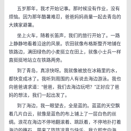
五岁那年，我才开始记事。那时候没有作业，没有
烦恼。因为那年酷暑难忍，爸爸妈妈商量一起去青岛的
大姨家避暑。
坐上火车，随着长笛声，我们的旅行开始了。一路
上静静地看着沿途的风景。农田就像布格斯整齐地铺在
铁路边，满田绿色的小麦挺立在田上，就像小士兵一样
直挺挺地站立在铁路两旁。
到了青岛，真凉快呀。我就像被放在冰箱里的水，
都快变成冰了。我听到周围的人有说去海边游泳。我也
向爸爸请求道：“爸爸，我们去海边玩吧？”正好应了爸
妈的想法，我们一起出发了。
到了海边，我一眼望去，全是蓝的。蓝蓝的天空飘
着几片白云，就像是蓝色的布上铺上了一层白色的丝
绸。浪花在海边不停地翻滚着、跳跃着，不停地扑打着
海边的礁石，带来了阵阵凉意与快乐。我立即奔向海