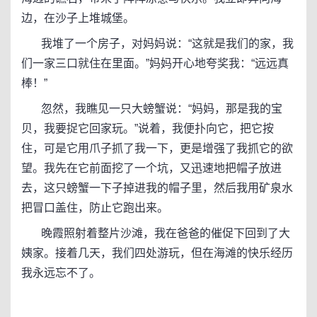
边，在沙子上堆城堡。
我堆了一个房子，对妈妈说：“这就是我们的家，我
们一家三口就住在里面。”妈妈开心地夸奖我：“远远真
棒！”
忽然，我瞧见一只大螃蟹说：“妈妈，那是我的宝
贝，我要捉它回家玩。”说着，我便扑向它，把它按
住，可是它用爪子抓了我一下，更是增强了我抓它的欲
望。我先在它前面挖了一个坑，又迅速地把帽子放进
去，这只螃蟹一下子掉进我的帽子里，然后我用矿泉水
把冒口盖住，防止它跑出来。
晚霞照射着整片沙滩，我在爸爸的催促下回到了大
姨家。接着几天，我们四处游玩，但在海滩的快乐经历
我永远忘不了。