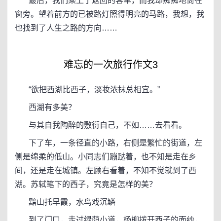
最后，我们乘上了返回的客车，而我却痴痴地倚在
窗旁。望着前方的已被路灯照得明亮的马路，我想，我
也找到了人生之路的方向……
难忘的一次旅行作文3
“欲把西湖比西子，淡妆浓抹总相宜。”
西湖有多美？
与其自我陶醉的敷衍自己，不如……去看看。
下了车，一条径直的小路，右侧是繁忙的街道，左
侧是绵柔的低山。小同志们蹦跶着，也不知是走在乡
间，还是走在城镇。左顾右看着，不知不觉就到了西
湖。苏轼笔下的西子，究竟是怎样的美？
黯山托早霞，水鸟戏沉鳞
到了门口，走过绿荫小道，杨柳拨开西子的面纱，