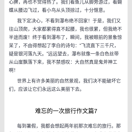
心脾，再也不觉得热了。我们看鱼儿从脚旁游过，看蝴
蝶从腰边飞过，看小鸟从头顶掠过，十分惬意。
我下定决心，不看到瀑布绝不回家！于是，我们又
往山顶爬，大家都累得直不起腰，我也很累，但我绝不
半途而废！终于看到瀑布了，瞬间，我被眼前的景象惊
呆了，不由得想起了李白的诗句：“飞流直下三千尺，
疑是银河落九天。”远远望去，瀑布就像一条白色丝带
从山崖飘落下来，我不禁感叹：大自然真是鬼斧神工
啊！
世界上有许多美丽的自然景观，我们决不能破坏它
们，应该让它们永远这么美丽下去。
难忘的一次旅行作文篇7
每到暑假，我都会想起两年前那次难忘的旅行。那