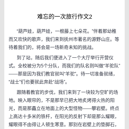
难忘的一次旅行作文2
“葫芦娃，葫芦娃，一根藤上七朵花。”伴着那幼稚
而又欢快的歌声，我们来到抚州市著名的源野山庄。等
待着我们的，将会是一场新奇未知的挑战。
到了站，随后我们便进入了一个大厅举行开营仪
式。全校被分为5个分队，而我们的队名则叫做“羊驼队”
——那是因为我们教官就叫“羊驼”。待一切准备就绪，
“战士”们也要就此奔赴“战场”。
跟随着教官的步伐，我们来到了一块较为空旷的场
地。映入眼帘的，不是那早已把大地炙烤得火热的阳
光，而是那矗立在地面上的大型怪物——攀岩壁。终点
上高达十多米的铁杆，在阳光的反射下却是那么耀眼，
耀眼得不由得让人顿生寒意。那别在岩壁上的垫脚石，