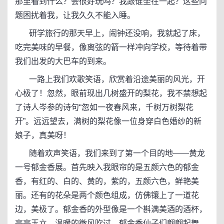
那里看到什么？会很好玩吗？我跟谁坐在一起？这些问
题困扰着我，让我久久不能入睡。
研学旅行的那天早上，闹钟还没响，我就起了床，
吃完美味的早餐，像离弦的箭一样冲向学校，等待着带
我们出发的大巴车的到来。
一路上我们欢歌笑语，欣赏着沿途美丽的风光，开
心极了！忽然，眼前现出几树盛开的梨花，我不禁想起
了诗人岑参的诗句“忽如一夜春风来，千树万树梨花
开”。远远望去，满树的梨花像一位身穿白色婚纱的新
娘子，真美呀！
随着欢声笑语，我们来到了第一个目的地——黄龙
一号郁金香展。首先映入我眼帘的是五颜六色的郁金
香，有红的、白的、黄的，紫的，五颜六色，鲜艳美
丽。还有的花朵是两个颜色组成，仿佛镶上了一道花
边，美极了。郁金香的外型像是一个斟满美酒的酒杯，
亭亭玉立。温暖的微风吹过，郁金香仙子们翩翩起舞，