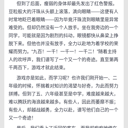
但到了后面，瘦弱的身体却最先发出了红色警报。
豆粒般大的汗珠从头额上滚落，滴向眼睛——这便有人
时常地眨巴着眼睛——因为毕竟汗珠流到眼睛里是异常
难受的。但却仍然没有一个人放手。坐在我旁边的一个
同学，可能就是因为剧烈的抖动，眼镜都快从鼻梁上挣
脱下来。但他也并没有放手，全力以赴地为着学校的荣
耀而努力。“九百！一千！一千一！一千二！”随着主持
人的欢呼声，我们谱写了一个又一个的奇迹。直至第两
千两百下，游戏才就此结束。
游戏亦是如此，而学习呢？也许我们刚开始一、二
年级的时候，怀揣着对知识的渴望与好奇，为此而努力
拼搏。但到了五、六年级甚至是中学，难度越来越大，
难以腾跃的海浪越来越多。有些人，因此而萎靡不振；
有些人，却越战越勇，全力以赴，谱写他们自己的一个
又一个奇迹！