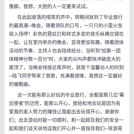
像脚，我想，大胆的人一定要来试试。
在此起彼落的嘻笑的声中，转眼间就到了毕业旅行
的最高潮─晚会。随着领队的口号，一只只的小萤火虫
就入场啰！彩色的霓虹灯和样式多变的音乐纵横交错在
一起，让在室内举办的晚会，显得更加有趣，随着团体
活动的节奏，主持人也会陆续给分，当听到“加第一团
体精神分数一百分”时，大家的尖叫声都快冲破庞大的
屋顶了，当晚会快接近尾声时，就是个温馨动人的时刻
─陆飞同学带来了首歌，充满着感情，我想这一定最好
的催眠曲。
这一次能有那么好玩的毕业旅行，全都是那几位“幕
后使者”的功劳，能那么开心，放轻松地去玩是因为有
爱我的家人努力的赚钱让我能出去玩得开心，谢谢你
们；出去游玩时能一切顺利，和一起顾及我们的安全一
起和我们谈天说地逗我们开心并一直指导我们─导游哥