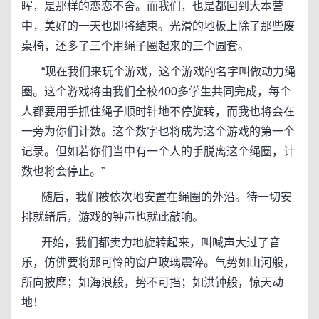
晖，是那样的恋恋不舍。而我们，也是都回到大本营
中，美好的一天也即将结束。光滑的地板上除了那些废
桌椅，还多了三个用绳子圈起来的三个圆套。
“现在我们来玩个游戏，这个游戏的名字叫做动力绳
圈。这个游戏将由我们全校400多学生共同完成，每个
人都要用手抓住绳子顺时针地不停旋转，而我也将会在
一旁为你们计数。这个数字也将成为这个游戏的第一个
记录。但如若你们当中有一个人的手脱离这个绳圈，计
数也将会停止。”
随后，我们被依次地安置在绳圈的外沿。待一切安
排就绪后，游戏的钟声也就此敲响。
开始，我们都卖力地旋转起来，叫喊声大过了音
乐，仿佛要将那可怜的窗户玻璃震碎。气势如山河般，
所向披靡；如海浪般，势不可挡；如洪钟般，惊天动
地！