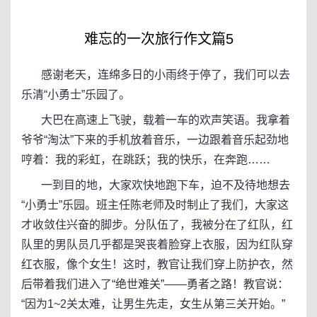
难忘的一次旅行作文篇5
感谢老天，连绵多日的小雨终于停了，我们可以去
乐清“小勇士”乐园了。
大巴在高速上飞驶，载着一车的欢声笑语。我拿着
爷爷“淘汰”下来的手机放着音乐，一边跟着音乐起劲地
哼着：我的彩虹，在跳跃；我的快乐，在奔跑……
一到目的地，大家欢快地跑下车，迫不及待地想去
“小勇士”乐园。班主任陈老师及时制止了我们，大家这
才收敛住兴奋的脚步。分队伍了，我被分在了红队，红
队里的男队员几乎都是哭丧着脸穿上衣服，因为红队穿
红衣服，像个女生！这时，教官让我们穿上防护衣，然
后带着我们进入了“绝世难关”——勇者之路！教官说：
“因为1~2关太难，让男生先走，女生从第三关开始。”