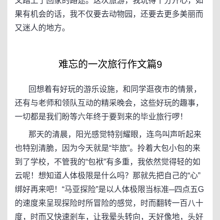
又踏上了回家的路途。这次旅游，我玩得十分开心，如
果有机会的话，我不仅要去动物园，还要去更多美丽而
又迷人的地方。
难忘的一次旅行作文篇9
回想着有好玩的游乐设施，和同学逛夜市的情景，
还有与老师和领队互动的精采晚会，这些好玩的趣事，
一切都是我们盼等六年终于要到来的毕业旅行啰！
那天的清晨，阳光感觉特别耀眼，连鸟叫声听起来
也特别清脆，因为今天就是“毕旅”。拎着大包小包的来
到了学校，不管我的“包袱”有多重，我依然觉得轻的如
云呢！想知道人体极限是什么吗？那就先把自己的“心”
绑好再来吧！“马亚探险”是以人体极限当标准─四点五G
的速度来呈现探险时所冒险的感觉，时而翻转一百八十
度，时而又快速剎车，让我晕头转向，天好像地，头好