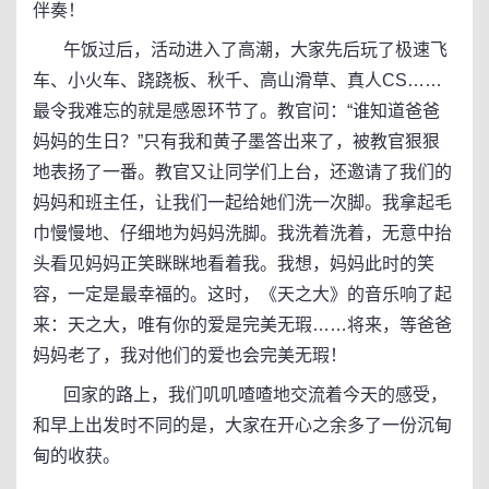
伴奏！
午饭过后，活动进入了高潮，大家先后玩了极速飞
车、小火车、跷跷板、秋千、高山滑草、真人CS……
最令我难忘的就是感恩环节了。教官问：“谁知道爸爸
妈妈的生日？”只有我和黄子墨答出来了，被教官狠狠
地表扬了一番。教官又让同学们上台，还邀请了我们的
妈妈和班主任，让我们一起给她们洗一次脚。我拿起毛
巾慢慢地、仔细地为妈妈洗脚。我洗着洗着，无意中抬
头看见妈妈正笑眯眯地看着我。我想，妈妈此时的笑
容，一定是最幸福的。这时，《天之大》的音乐响了起
来：天之大，唯有你的爱是完美无瑕……将来，等爸爸
妈妈老了，我对他们的爱也会完美无瑕！
回家的路上，我们叽叽喳喳地交流着今天的感受，
和早上出发时不同的是，大家在开心之余多了一份沉甸
甸的收获。