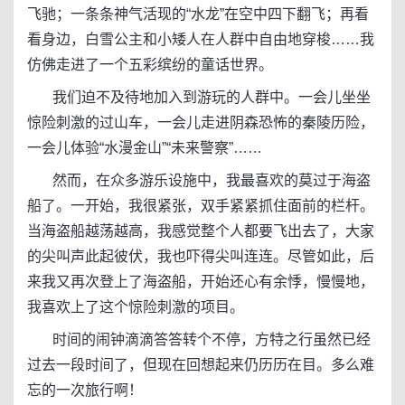
飞驰；一条条神气活现的“水龙”在空中四下翻飞；再看
看身边，白雪公主和小矮人在人群中自由地穿梭……我
仿佛走进了一个五彩缤纷的童话世界。
我们迫不及待地加入到游玩的人群中。一会儿坐坐
惊险刺激的过山车，一会儿走进阴森恐怖的秦陵历险，
一会儿体验“水漫金山”“未来警察”……
然而，在众多游乐设施中，我最喜欢的莫过于海盗
船了。一开始，我很紧张，双手紧紧抓住面前的栏杆。
当海盗船越荡越高，我感觉整个人都要飞出去了，大家
的尖叫声此起彼伏，我也吓得尖叫连连。尽管如此，后
来我又再次登上了海盗船，开始还心有余悸，慢慢地，
我喜欢上了这个惊险刺激的项目。
时间的闹钟滴滴答答转个不停，方特之行虽然已经
过去一段时间了，但现在回想起来仍历历在目。多么难
忘的一次旅行啊！