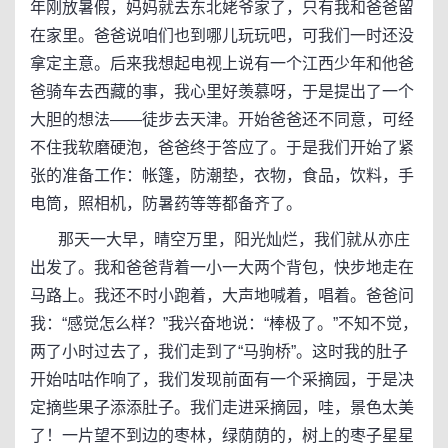
年刚放暑假，妈妈就去东北姥爷家了，只有我和爸爸留
在家里。爸爸说咱们也到哪儿玩玩吧，可我们一时还没
拿定主意。后来我想起电视上说有一个江西少年和他爸
爸骑车去西藏的事，我心里好羡慕呀，于是提出了一个
大胆的想法——徒步去天津。开始爸爸还不同意，可经
不住我软磨硬泡，爸爸终于答应了。于是我们开始了紧
张的准备工作：帐篷，防潮垫，衣物，食品，饮料，手
电筒，照相机，防暑药等等都备齐了。
那天一大早，晴空万里，阳光灿烂，我们就从亦庄
出发了。我和爸爸背着一小一大两个背包，快步地走在
马路上。我还不时小跑着，大声地喊着，唱着。爸爸问
我：“感觉怎么样？”我兴奋地说：“棒极了。”不知不觉，
两了小时过去了，我们走到了“马驹桥”。这时我的肚子
开始咕咕作响了，我们发现前面有一个采摘园，于是决
定摘些果子添添肚子。我们走进采摘园，哇，景色太美
了！一片望不到边的枣林，绿荫荫的，树上的枣子星星