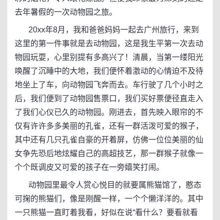
去年暑假的一次动物园之旅。
20xx年8月，我和爸爸妈妈一起去广州旅行，来到
这里的第一件事就是去动物园，这是我生平第一次去动
物园玩耍，心里别提有多高兴了！清晨，当第一缕阳光
唤醒了沉睡中的大地，我们便怀着激动的心情迫不及待
地坐上了车，向动物园飞奔而去。车行驶了几个小时之
后，我们便到了动物园售票口，我们买好票便径直走入
了我们心仪已久的动物园。刚进去，首先映入眼帘的不
仅有许许多多美丽的孔雀，还有一群活泼可爱的猴子，
其中还有几只孔雀自豪的开着屏，仿佛一位位美丽的仙
女争先恐后地炫耀自己的高超技艺，那一群猴子就像一
个个既调皮又可爱的孩子在一旁嬉笑打闹。
动物园里最令人赏心悦目的就要属熊猫馆了，憨态
可掬的熊猫们，像是刚醒一样，一个个懒洋洋的。其中
一只熊猫一直盯着我看，好似在说“看什么？要看就看