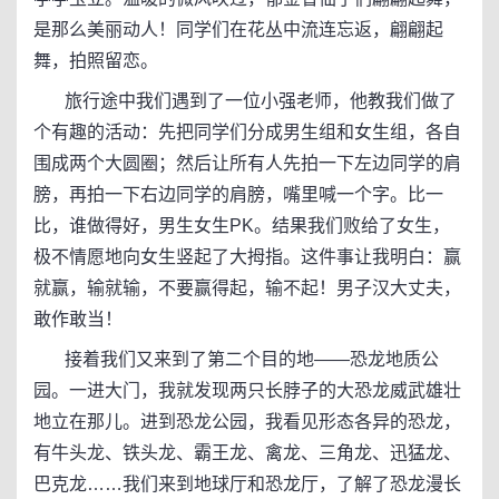
是那么美丽动人！同学们在花丛中流连忘返，翩翩起
舞，拍照留恋。
旅行途中我们遇到了一位小强老师，他教我们做了
个有趣的活动：先把同学们分成男生组和女生组，各自
围成两个大圆圈；然后让所有人先拍一下左边同学的肩
膀，再拍一下右边同学的肩膀，嘴里喊一个字。比一
比，谁做得好，男生女生PK。结果我们败给了女生，
极不情愿地向女生竖起了大拇指。这件事让我明白：赢
就赢，输就输，不要赢得起，输不起！男子汉大丈夫，
敢作敢当！
接着我们又来到了第二个目的地——恐龙地质公
园。一进大门，我就发现两只长脖子的大恐龙威武雄壮
地立在那儿。进到恐龙公园，我看见形态各异的恐龙，
有牛头龙、铁头龙、霸王龙、禽龙、三角龙、迅猛龙、
巴克龙……我们来到地球厅和恐龙厅，了解了恐龙漫长