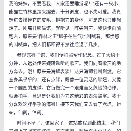
我的妹妹，不要看我，人家还要睡觉呢！”还有一只小
熊猫在竹林里蹿来蹿去，十分调皮，也不失可爱。我真
想进去摸摸它的皮毛，抱抱它的身体，可是这也只能想
想了。刚离开熊猫馆，就听见一阵尖叫声，我快步向前
跑去，原来是“森林之王”狮子在生气地叫喊着。那愤怒
的叫喊声，把人们都吓得不禁往后退了几步。
参观完狮子馆，我们便拍照留作纪念。过了大约十
分钟，从远处传来婉转动听的歌声。我们向着歌声的地
方奔去。哦！原来是海狮表演！这只海狮名叫燃燃，它
全身黑乎乎的，还有点胖，既像一位灵活的胖妞，又像
一个圆圆的皮球。它每做完一个艰难而又危险的动作，
就会拍手，意思是让我们为它这精彩的表演鼓掌。我十
分喜欢这胖乎乎的海狮！接下来我们又去看了老虎，蟒
蛇，仙鹤，信鸽。
时间不早了，该回家了，这站旅程到此结束，我们