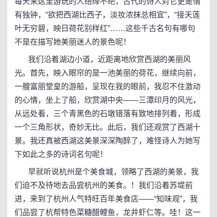
每天来这里游玩的人络绎不绝，古代的诗人对它更是情
有独钟，“欲把西湖比西子，淡妆浓抹总相宜”，“接天莲
叶无穷碧，映日荷花别样红”……这些千古名句有哪句
不是在描写她美丽迷人的景色呢！
我们沿着湖边小道，近距离地欣赏西湖的美丽风
光。首先，映入眼帘的是一池美丽的荷花，继续向前，
一艘富丽堂皇的游船，呈现在我的眼前，我忍不住激动
的心情，坐上了船，欣赏湖中央——三潭印月的风光，
从远处看，三个青黑色的石墩错落有致地排列着，形成
一个三角形状，奇妙无比。此后，我们还观赏了西湖十
景。我还真被西湖这美景深深陶醉了，难怪诗人为她写
下如此之多的诗词名句呢！
早就听说杭州是个美食城，领略了西湖的美景，我
们迫不及待地去品尝杭州的美食。！我们沿着苏堤前
进，来到了杭州人气特旺百年美食店——“知味观”，我
们品尝了杭帮特色菜糖醋鲤鱼，龙井虾仁等。哇！这一