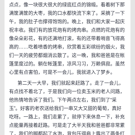
点点，像一块很大很大的绿底红点的锦缎。看着树下那
满筐满筐的大枣，我的口水都快流下来了。采摘了一下
午，我的肚子也撑得饱饱的。晚上，我们和大家一起庆
祝丰收。我们有的放花炮有的烤肉串。点燃的花炮有的
像朵朵彩花，有的还满地打滚，有的还带着哨音飞得高
高的……吃着喷香的烤串，欣赏着五彩缤纷的烟火，我
们一天的疲劳都烟消云散了。这一晚，我和爸爸是在帐
篷里度过的。躺在帐篷里，凉风习习，万赖俱寂。虽然
心里有点害怕，可是不一会儿，我就进入了梦乡。
第二天一大早，我们就起来赶路了。走了一会儿，
有点找不着北了，于是我们向一位卖玉米的老人问路，
他热情地告诉了我们。下午两点左右，我们到了“采
玉”。好客的老农送给我们一串又大又甜的葡萄，真好
吃呀。一路上，我们走累了，就停下来休息一下，补充
点能量再接着赶路。可是走了大半天我和爸爸都非常累
了，我们的脚都起了水泡，背包压得肩上露出了两条红