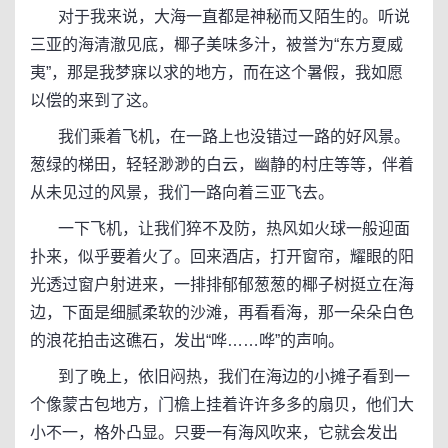
对于我来说，大海一直都是神秘而又陌生的。听说
三亚的海清澈见底，椰子美味多汁，被誉为“东方夏威
夷”，那是我梦寐以求的地方，而在这个暑假，我如愿
以偿的来到了这。
我们乘着飞机，在一路上也没错过一路的好风景。
葱绿的梯田，轻轻渺渺的白云，幽静的村庄等等，伴着
从未见过的风景，我们一路向着三亚飞去。
一下飞机，让我们猝不及防，热风如火球一般迎面
扑来，似乎要着火了。回来酒店，打开窗帘，耀眼的阳
光透过窗户射进来，一排排郁郁葱葱的椰子树挺立在海
边，下面是细腻柔软的沙滩，再看看海，那一朵朵白色
的浪花拍击这礁石，发出“哗……哗”的声响。
到了晚上，依旧闷热，我们在海边的小摊子看到一
个像蒙古包地方，门檐上挂着许许多多的扇贝，他们大
小不一，格外凸显。只要一有海风吹来，它就会发出