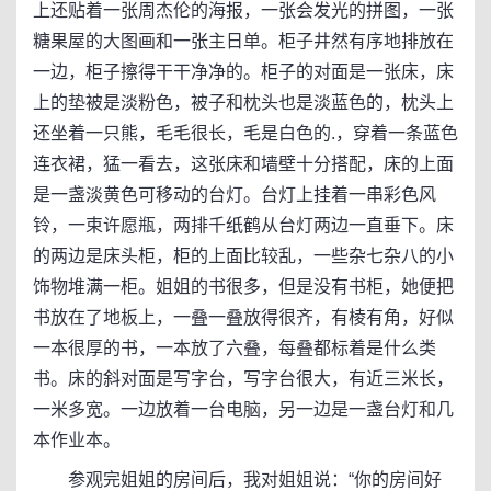
上还贴着一张周杰伦的海报，一张会发光的拼图，一张
糖果屋的大图画和一张主日单。柜子井然有序地排放在
一边，柜子擦得干干净净的。柜子的对面是一张床，床
上的垫被是淡粉色，被子和枕头也是淡蓝色的，枕头上
还坐着一只熊，毛毛很长，毛是白色的.，穿着一条蓝色
连衣裙，猛一看去，这张床和墙壁十分搭配，床的上面
是一盏淡黄色可移动的台灯。台灯上挂着一串彩色风
铃，一束许愿瓶，两排千纸鹤从台灯两边一直垂下。床
的两边是床头柜，柜的上面比较乱，一些杂七杂八的小
饰物堆满一柜。姐姐的书很多，但是没有书柜，她便把
书放在了地板上，一叠一叠放得很齐，有棱有角，好似
一本很厚的书，一本放了六叠，每叠都标着是什么类
书。床的斜对面是写字台，写字台很大，有近三米长，
一米多宽。一边放着一台电脑，另一边是一盏台灯和几
本作业本。
参观完姐姐的房间后，我对姐姐说：“你的房间好