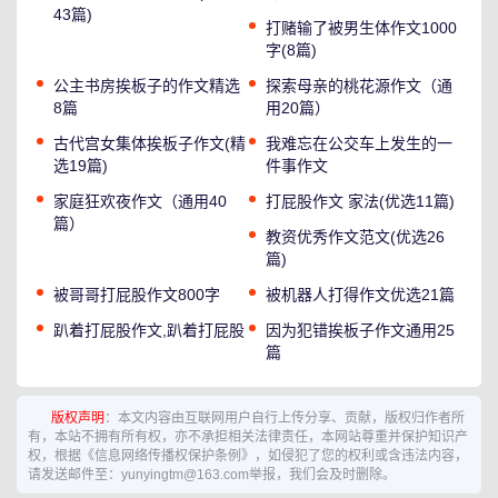
43篇)
打赌输了被男生体作文1000
字(8篇)
公主书房挨板子的作文精选
探索母亲的桃花源作文（通
8篇
用20篇）
古代宫女集体挨板子作文(精
我难忘在公交车上发生的一
选19篇)
件事作文
家庭狂欢夜作文（通用40
打屁股作文 家法(优选11篇)
篇）
教资优秀作文范文(优选26
篇)
被哥哥打屁股作文800字
被机器人打得作文优选21篇
趴着打屁股作文,趴着打屁股
因为犯错挨板子作文通用25
篇
版权声明
：本文内容由互联网用户自行上传分享、贡献，版权归作者所
有，本站不拥有所有权，亦不承担相关法律责任，本网站尊重并保护知识产
权，根据《信息网络传播权保护条例》，如侵犯了您的权利或含违法内容，
请发送邮件至：yunyingtm@163.com举报，我们会及时删除。