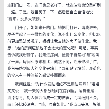
走到门口一看，连门也是老样子，就连油漆也没重新刷
一遍。于是，我苦笑了一下，然后便自言自语地说：
“看来，没多大装修。”
门开了，姐姐来开的门。她把门打开，请我进去，
屋子里起了一些微妙的变化，说不出什么变化，但比以
前更加整洁美观了，姐姐让我去她的房间做作业。我
想：“她的房间应该也不会太大的变化吧！可是，事实
告诉我我想错了。我走进房间，便情不自禁地“哇”地叫
了一声。房间和原来相比，截然不同，连床也移了位。
我首先感到最大的变化是墙上全部都贴了墙纸，淡蓝色
的令人有一种清新的感觉扑面而来。
我问姐姐：“为什么要贴墙纸不是用油漆呢？”姐姐
笑笑说：“我一天的大部分时间在房间里，睡觉也是，
油漆有毒，对人体会造成一定的伤害，而墙纸则不会，
而且还比较漂亮。”“哦，原来如此。”我点点头说。墙纸