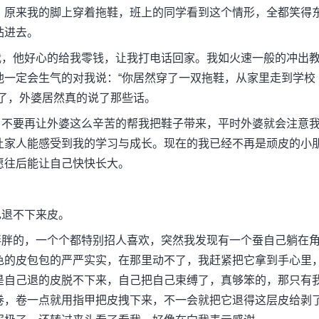
，原来我的脚上穿着拖鞋，班上的同学看到这个情形，全都笑得
钻进去。
，他好心的给我零钱，让我打电话回家。我如火速一般的冲出
他一定会生气的对我说：“你居然穿了一双拖鞋，从家里走到学校
了，外婆居然真的说了那些话。
不要再让外婆这么辛苦的帮我把鞋子带来，平时外婆就会注意
让家人能感受到我的学习与成长。现在的我已经不再是顽皮的小
愿往后能让自己快快长大。
退不下来皮。
胖的，一个个都特别招人喜欢，突然我发现有一个蚕自己躺在
色的皮包包的严严实实，在那里动不了，我赶紧把它拿到手心里
是自己退的皮脱不下来，自己把自己束缚了，真够笨的，那只有
卷，卷一点就用指甲把皮拽下来，不一会就把它退得这层皮给剥