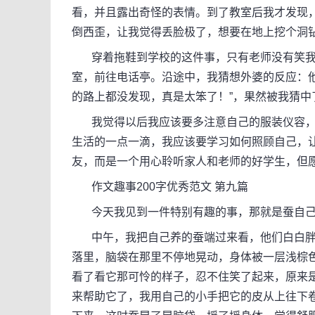
看，并且露出奇怪的表情。到了教室后我才发现
倒西歪，让我觉得丢脸极了，想要在地上挖个洞
穿着拖鞋到学校的这件事，只有老师没有笑我
室，前往电话亭。沿途中，我猜想外婆的反应：
的路上都没发现，真是太笨了！”，果然被我猜中
我觉得以后我应该要多注意自己的服装仪容，
生活的一点一滴，我应该要学习如何照顾自己，
友，而是一个用心聆听家人和老师的好学生，但
作文趣事200字优秀范文 第九篇
今天我见到一件特别有趣的事，那就是蚕自己
中午，我把自己养的蚕端过来看，他们白白胖
落里，脑袋在那里不停地晃动，身体被一层浅棕
看了看它那可怜的样子，忍不住笑了起来，原来
来帮助它了，我用自己的小手把它的皮从上往下