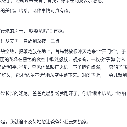
服极了，还转过来头看了看我，好像在向我表示感谢。
的美食。哈哈，这件事情可真有趣。
炮的声音，“噼噼叭叭”真有趣。
！从天黑一直放到深夜十二点。
空地，把鞭炮放在地上，首先我放根冲天炮来个“开门红”，于
艳丽的花朵在黑色的夜空中欣然怒放，紧接着，一枚枚“子弹”射入
放“和平之鸽”，只见他拿起打火机一下子把它点燃，一只鸽子飞
好久，它才“依依不舍”地从空中落下来。时间飞逝，一会儿就到
长长的鞭炮，爸爸点燃引线就跑开了，你听“噼噼叭叭。”地响
是，我就迫不及待地想让爸爸带我去奶奶家。