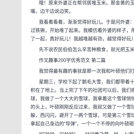
哦！原来外婆正在帮邻居堆玉米。那金黄的玉
嘴，边干边说边笑。
我看着看着，渐渐觉得好玩儿。于是问外婆：“让
过铁锹，开始堆了起来。我模仿着外婆的样子，
了一起，真好玩儿！我越堆越有劲，越觉得好玩
先不说农民伯伯怎么辛苦种粮食，就光把玉米
作文趣事200字优秀范文 第二篇
我觉得最有趣的事就是那一次我和叶硕他们打
星期三，学校下起了鹅毛大雪，我们都带着十
积在了地上。当上完了下午的社团可以后，我们
球，我做了一个大大的雪球，我拿着这个雪球悄
的头上，叶硕刚刚反应过来，我就又做了一个雪
躲，西闪闪，避开了一两个雪球，可是第三个雪
拿起自己身边的“导弹”，一个一个不停的向叶硕