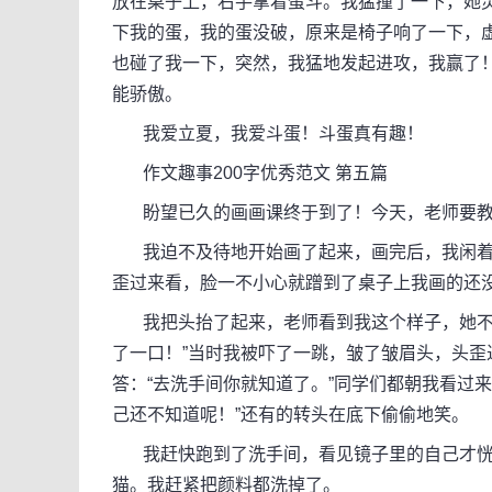
放在桌子上，右手拿着蛋斗。我猛撞了一下，她灵
下我的蛋，我的蛋没破，原来是椅子响了一下，
也碰了我一下，突然，我猛地发起进攻，我赢了
能骄傲。
我爱立夏，我爱斗蛋！斗蛋真有趣！
作文趣事200字优秀范文 第五篇
盼望已久的画画课终于到了！今天，老师要教
我迫不及待地开始画了起来，画完后，我闲着
歪过来看，脸一不小心就蹭到了桌子上我画的还
我把头抬了起来，老师看到我这个样子，她不禁
了一口！”当时我被吓了一跳，皱了皱眉头，头歪
答：“去洗手间你就知道了。”同学们都朝我看过来
己还不知道呢！”还有的转头在底下偷偷地笑。
我赶快跑到了洗手间，看见镜子里的自己才恍
猫。我赶紧把颜料都洗掉了。