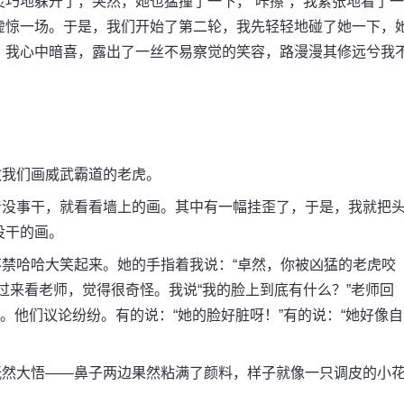
巧地躲开了，突然，她也猛撞了一下，“咔擦”，我紧张地看了一
虚惊一场。于是，我们开始了第二轮，我先轻轻地碰了她一下，
！我心中暗喜，露出了一丝不易察觉的笑容，路漫漫其修远兮我
我们画威武霸道的老虎。
没事干，就看看墙上的画。其中有一幅挂歪了，于是，我就把
没干的画。
哈哈大笑起来。她的手指着我说：“卓然，你被凶猛的老虎咬
过来看老师，觉得很奇怪。我说“我的脸上到底有什么？”老师回
。他们议论纷纷。有的说：“她的脸好脏呀！”有的说：“她好像自
然大悟——鼻子两边果然粘满了颜料，样子就像一只调皮的小