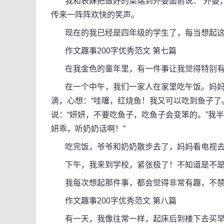
我和表妹把做好的菜端到外婆面前说：“外婆，请
传来一阵阵欢快的笑声。
现在的我已经是四年级的学生了，每当想起这
作文趣事200字优秀范文 第七篇
在我金色的童年里，有一件事让我觉得特别有
在一个中午，我们一家人在家里吃午饭。妈妈
滴，心想：“哇噻，红烧鱼！我又可以吃到鱼子了
说：“妍妍，不要吃鱼子，吃鱼子会变笨的。”我半
妍乖，听奶奶话啊！”
吃完饭，爷爷和奶奶散步去了，妈妈看电视去
下午，我来到学校，紧张极了！不知道是不是
我每次想起那件事，都会觉得非常有趣，不禁
作文趣事200字优秀范文 第八篇
有一天，我像往常一样，起床后到楼下去买早