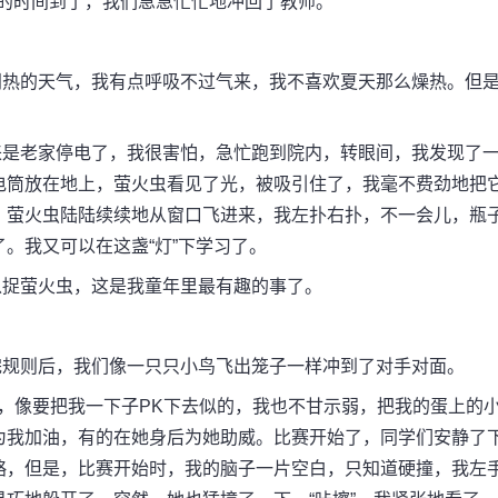
的时间到了，我们急急忙忙地冲回了教师。
热的天气，我有点呼吸不过气来，我不喜欢夏天那么燥热。但
是老家停电了，我很害怕，急忙跑到院内，转眼间，我发现了
电筒放在地上，萤火虫看见了光，被吸引住了，我毫不费劲地把
。萤火虫陆陆续续地从窗口飞进来，我左扑右扑，不一会儿，瓶
。我又可以在这盏“灯”下学习了。
捉萤火虫，这是我童年里最有趣的事了。
规则后，我们像一只只小鸟飞出笼子一样冲到了对手对面。
像要把我一下子PK下去似的，我也不甘示弱，把我的蛋上的
为我加油，有的在她身后为她助威。比赛开始了，同学们安静了
略，但是，比赛开始时，我的脑子一片空白，只知道硬撞，我左