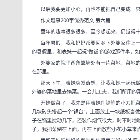
以后我要更加小心，再也不能把自己变成一只
作文趣事200字优秀范文 第六篇
童年的趣事很多很多，至今想起来，仍觉得十
每年暑假，我和妈妈都要回乡下外婆家住上一
的暑假里，和表妹一起玩“做饭”的游戏那件事，
外婆家的院子西角靠墙处有一片菜地，菜地的另
在那里。
那天下午，表妹突发奇想，让我和她一起玩做饭
外婆的菜地里去摘菜。一会儿工夫，我们所用的
开始做菜了，我先是用表妹削铅笔的小刀把菜切
几块砖头搭起一个“锅台”，上面放上一块纸板当
子在锅里搅动几下，还装作烟气很大，时不时地
子，我把菜倒在上面，再在上面放些小花小草来