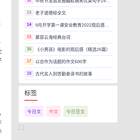
12
中秋节发朋友圈幽默搞笑优美句子240句
13
老子道德经全文
是
14
9月开学第一课安全教育2022观后感范文（精选8篇）
15
慕容云海经典台词
一
16
《小男孩》电影的观后感（精选26篇）
它
子
17
以合作为话题的作文600字
18
古代名人刻苦勤奋读书的故事
标签
今日文
作文
今日范文
小
下
手