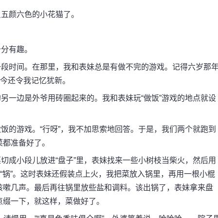
五颜六色的小花猫了。
分有趣。
段时间。在那里，我和表妹总是有做不完的游戏。记得六岁那
如今还令我记忆犹新。
一边是外爷用砖圈起来的。我和表妹玩“做饭”游戏的地点就设
的游戏。“行呀”，我不加思索地回答。于是，我们两个就跑到
菜都准备好了。
成小段儿放进“盘子”里，表妹找来一些小树枝当柴火，然后用
做“锅”。这时表妹还假装点上火，我把菜放入锅里，再用一根小棍
咳嗽几声。最后再往锅里放些盐和调料。该出锅了，表妹拿来盘
点缀一下，就这样，菜做好了。