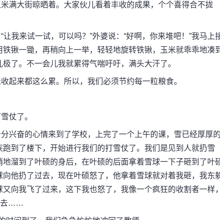
米满大街晾晒着。大家伙儿看着丰收的成果，个个喜得合不拢
我来试一试，可以吗？”外婆说：“好啊，你来堆吧！”我马上
用铁锹一锄，再稍向上一举，轻轻地旋转铁锹，玉米就乖乖地凑
儿极了。不一会儿我就累得气喘吁吁，满头大汗了。
收起来都这么累。所以，我们必须节约每一粒粮食。
雪仗了。
分兴奋的心情来到了学校，上完了一个上午的课，雪已经厚厚
疾跑到了楼下，开始进行我们的打雪仗了。我们是见到人就扔雪
悄地溜到了叶硕的身后，在叶硕的后面拿着雪球一下子砸到了叶
球向他扔了过去，现在叶硕怒了，他拿着雪球就对着我砸，我东
球又向我飞了过来，这下我也怒了，我像一个疯狂的收割者一样
砸去……