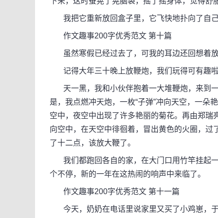
下来，这时蚕晃了晃脑袋，摇了摇身体，觉得舒
我把它重新放回盒子里，它飞快地扑向了自己
作文趣事200字优秀范文 第十篇
虽然寒假已经过去了，可我的耳边还回想着放鞭
记得大年三十晚上放鞭炮，我们玩得可有趣啦
天一黑，我和小伙伴抱着一大堆鞭炮，来到一块
是，我点燃冲天炮，一枚“子弹”冲向天空，一朵
空中，夜空中出现了许多艳丽的菊花。再由郑瑞亮
向空中，在天空中徘徊着，冒出黄色的火圈，过了
了十二点，该放大鞭了。
我们都跑回各自的家，在大门口用竹竿挂起一架
个不停，新的一年在这热闹的响声中来临了。
作文趣事200字优秀范文 第十一篇
今天，奶奶在电话里说家里又买了小鸡崽，于