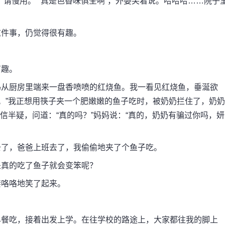
慢用。”“真是色香味俱全啊”，外婆笑着说。哈哈哈……院子
件事，仍觉得很有趣。
趣。
从厨房里端来一盘香喷喷的红烧鱼。我一看见红烧鱼，垂涎欲
。”我正想用筷子夹一个肥嫩嫩的鱼子吃时，被奶奶拦住了，奶奶
信半疑，问道：“真的吗？”妈妈说：“真的，奶奶有骗过你吗，妍
了，爸爸上班去了，我偷偷地夹了个鱼子吃。
真的吃了鱼子就会变笨呢？
咯咯地笑了起来。
餐吃，接着出发上学。在往学校的路途上，大家都往我的脚上