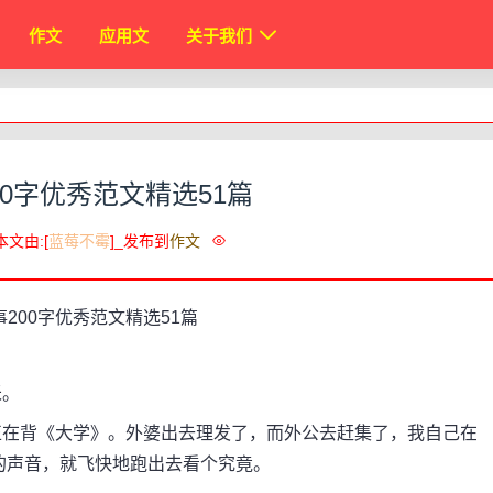
作文
应用文
关于我们
00字优秀范文精选51篇
本文由:[
蓝莓不霉
]_发布到
作文
米。
在背《大学》。外婆出去理发了，而外公去赶集了，我自己在
的声音，就飞快地跑出去看个究竟。