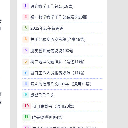
1
语文教学工作总结(15篇)
2
初一数学教学工作总结精选20篇
接
3
2022年端午祝福语
到
4
关于经验交流发言稿(合集15篇)
5
朋友圈晒宠物说说400句
6
初二地理试题详解（精选11篇）
7
窗口工作人员服务规范（11篇）
的
8
照片的故事作文600字（通用73篇）
硕
9
蝴蝶飞飞作文
躲
10
项目策划书（通用20篇）
，
11
唯美微博说说4篇