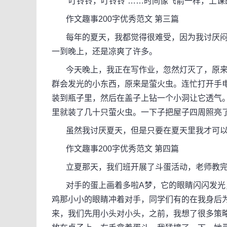
“叮铃铃，叮铃铃”……时间像飞箭一样，上课
作文趣事200字优秀范文 第三篇
每年的夏天，我都觉得很难受，因为我讨厌闷
一到晚上，还是凉爽了许多。
今天晚上，我正在写作业，忽然灯灭了，原来
群会发光的小东西，原来是萤火虫。连忙打开手
装到瓶子里，然后在盖子上钻一个小洞让它透气
里就装了几十只萤火虫。一下子把屋子四周照亮了
虽然我讨厌夏天，但是只要在夏天里我才可以
作文趣事200字优秀范文 第四篇
立夏那天，我们班开展了斗蛋活动，老师教完
对手的蛋上画着多啦A梦，它的眼睛闪闪发光，
鸡那小小的眼睛冲着对手，同学们有的在我身后
来，我们先用小头对小头，之前，我想了很多策