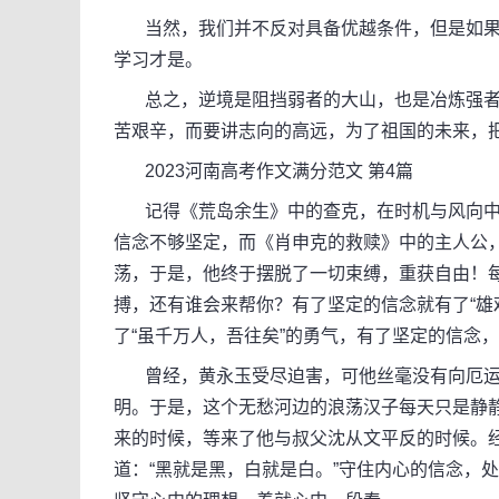
当然，我们并不反对具备优越条件，但是如果
学习才是。
总之，逆境是阻挡弱者的大山，也是冶炼强者
苦艰辛，而要讲志向的高远，为了祖国的未来，把“
2023河南高考作文满分范文 第4篇
记得《荒岛余生》中的查克，在时机与风向中
信念不够坚定，而《肖申克的救赎》中的主人公
荡，于是，他终于摆脱了一切束缚，重获自由！
搏，还有谁会来帮你？有了坚定的信念就有了“雄
了“虽千万人，吾往矣”的勇气，有了坚定的信念
曾经，黄永玉受尽迫害，可他丝毫没有向厄运
明。于是，这个无愁河边的浪荡汉子每天只是静
来的时候，等来了他与叔父沈从文平反的时候。经
道：“黑就是黑，白就是白。”守住内心的信念，