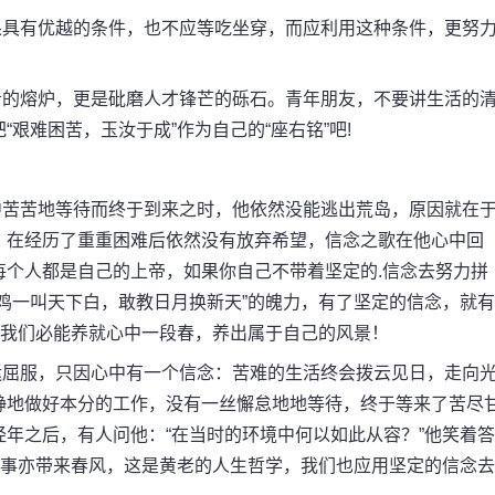
具有优越的条件，也不应等吃坐穿，而应利用这种条件，更努
的熔炉，更是砒磨人才锋芒的砾石。青年朋友，不要讲生活的
艰难困苦，玉汝于成”作为自己的“座右铭”吧!
苦苦地等待而终于到来之时，他依然没能逃出荒岛，原因就在
，在经历了重重困难后依然没有放弃希望，信念之歌在他心中回
每个人都是自己的上帝，如果你自己不带着坚定的.信念去努力拼
鸡一叫天下白，敢教日月换新天”的魄力，有了坚定的信念，就有
，我们必能养就心中一段春，养出属于自己的风景！
屈服，只因心中有一个信念：苦难的生活终会拨云见日，走向
静地做好本分的工作，没有一丝懈怠地地等待，终于等来了苦尽
年之后，有人问他：“在当时的环境中何以如此从容？”他笑着答
处事亦带来春风，这是黄老的人生哲学，我们也应用坚定的信念去