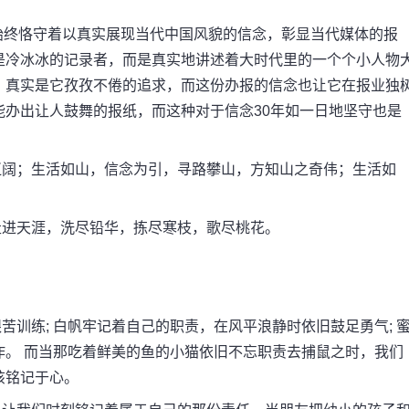
终恪守着以真实展现当代中国风貌的信念，彰显当代媒体的报
是冷冰冰的记录者，而是真实地讲述着大时代里的一个个小人物
。真实是它孜孜不倦的追求，而这份办报的信念也让它在报业独
办出让人鼓舞的报纸，而这种对于信念30年如一日地坚守也是
阔；生活如山，信念为引，寻路攀山，方知山之奇伟；生活如
进天涯，洗尽铅华，拣尽寒枝，歌尽桃花。
练; 白帆牢记着自己的职责，在风平浪静时依旧鼓足勇气; 
作。 而当那吃着鲜美的鱼的小猫依旧不忘职责去捕鼠之时，我们
该铭记于心。