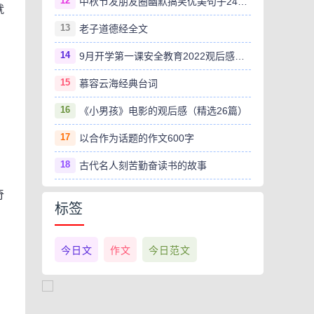
12
中秋节发朋友圈幽默搞笑优美句子240句
就
13
老子道德经全文
14
9月开学第一课安全教育2022观后感范文（精选8篇）
15
慕容云海经典台词
16
《小男孩》电影的观后感（精选26篇）
17
以合作为话题的作文600字
18
古代名人刻苦勤奋读书的故事
奇
标签
今日文
作文
今日范文