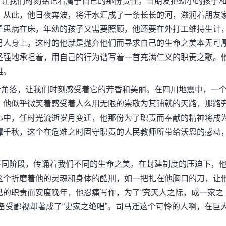
让我们时刻铭记着属于自己的那份责任。当朋友把幼小的孩子
，从此，他日夜奔波，将汗水汇成了一条长长的河，滋润着朋友
子患病在床，年幼的孩子又需要照顾，他还要在外打工维持生计
男人身上。这时的他就是抛弃他们而寻求自己的生命之美本无可
坚强地承担着，用自己的行为谱写着一首充满仁义的职责之歌。
雄。
角落，让我们时刻感受着它的芳香和美丽。在四川地震中，一
，他似乎微笑着感受着人么用无限的崇敬为其铺就的天路，那路
心中，任时光流逝岁月变迁，他那份为了职责而奉献的精神将成
谭千秋，这个在危难之时固守职责的人民教师所带给沃恩的感动
同阶段，传诵着我们不同的生命之美。在封建制度的压迫下，
这个折磨着他的灵魂和身体的酷刑，如一把扎在他胸口的刀，让
己的职责而安度晚年，他忍痛写作，为了“究天人之际，成一家之
备受鄙视却著成了“史家之绝唱”。司马迁这个可怜的人啊，在巨