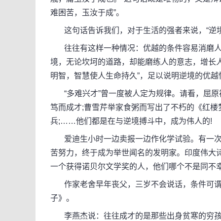
难困苦，玉汝于成”。
这句话告诉我们，对于生活的强者来说，“逆境
往往有这样一种情况：优越的条件容易消磨人的
境，无论坎坷的道路，却能磨练人的意志，增长
明智，智慧使人生命持久”，足以说明逆境的优越
“多难兴才”曾一度被人定为规律。请看，屈原被
笃而成才;曹雪芹举家食粥而写出了不朽的《红楼
兵;……他们都是在与逆境搏斗中，成为伟人的!
爱迪生小时一边卖报一边作化学试验。有一次
苦努力，终于成为举世闻名的发明家。印度伟大
一个获得诺贝尔文学奖的人，他们哪个不是同不
作家老舍早年丧父，三岁不会说话，条件可谓
子》。
李燕杰说：往往成才的是那些出身贫寒的穷孩