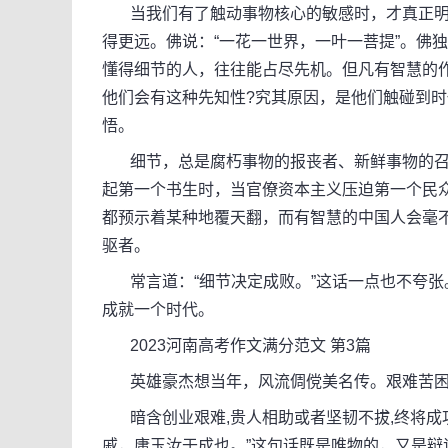
当我们有了触动事物核心的敏感时，才真正明
得更远。佛说：“一花一世界，一叶一菩提”。佛
懂得细节的人，往往能占尽先机。但凡有智慧的
他们会有这种先知性?究其原因，是他们触碰到
悟。
细节，总是腐朽事物的报丧者、新鲜事物的召
起第一个书生时，当官僚资本主义压迫第一个民
都预示着某种地覆天翻，而有智慧的中国人会毫
驱者。
常言道：“细节决定成败。”这话一点也不夸张
成就一个时代。
2023河南高考作文满分范文 第3篇
英雄豪杰想当年，风流倜傥美名传。艰难苦困
暗含创业艰难,贵人相助或者坚韧不拔,终将成
戚，庸玉汝于成也。”这句话既是唯物的，又是辩