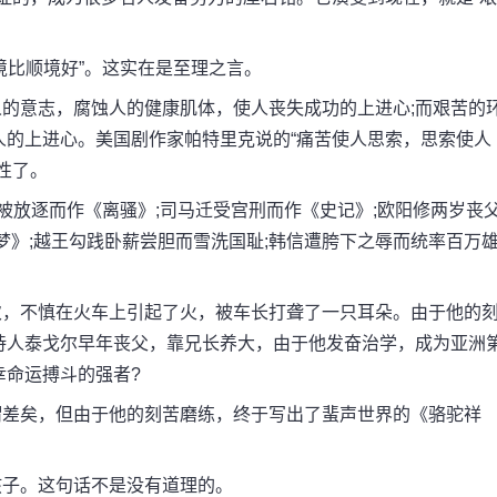
比顺境好”。这实在是至理之言。
意志，腐蚀人的健康肌体，使人丧失成功的上进心;而艰苦的
人的上进心。美国剧作家帕特里克说的“痛苦使人思索，思索使人
性了。
放逐而作《离骚》;司马迁受宫刑而作《史记》;欧阳修两岁丧
梦》;越王勾践卧薪尝胆而雪洗国耻;韩信遭胯下之辱而统率百万
，不慎在火车上引起了火，被车长打聋了一只耳朵。由于他的
诗人泰戈尔早年丧父，靠兄长养大，由于他发奋治学，成为亚洲
幸命运搏斗的强者?
差矣，但由于他的刻苦磨练，终于写出了蜚声世界的《骆驼祥
子。这句话不是没有道理的。