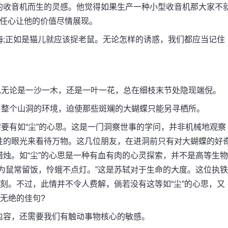
的收音机而生的灵感。他觉得如果生产一种小型收音机那大家不
责任心让他的价值尽情展现。
;正如是猫儿就应该捉老鼠。无论怎样的诱惑，我们都应当记住
无论是一沙一木，还是一叶一花，总在细枝末节处隐现端倪。
整个山洞的环境，迫使那些斑斓的大蝴蝶只能另寻栖所。
有如“尘”的心思。这是一门洞察世事的学问，并非机械地观察
性的眼光来看待万物。这几位朋友，在进洞前只有对大蝴蝶的好
烛。如“尘”的心思是一种有血有肉的心灵探索，并不是高等生物
为鼠常留饭，怜蛾不点灯。”这是苏轼对于生命的大度。这位执铁
时刻。不过，此情并不令人费解，倘若没有这等如“尘”的心思，又
无绝的佳句?
包容，还需要我们有触动事物核心的敏感。