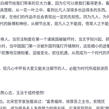
白细节给我们带来的巨大力量，因为它可以使我们看得更多，
独具慧眼，从一花一叶之中，看到比凡人深得多也远得多的东西。
作家，在他们的作品中总会表现出一定的先知性。同为凡人，为
时代的脉博和神经，从细节出发，观凡人之不能观，悟常人之不能
唤人。当宗法制度在第一个诸侯国被破坏时，当文字狱兴起、
众时，当中国国门第一次被外国列强打开缝隙时，这些细小的迹
不犹豫地见微知著，迎接变化，抓住机遇，从而成为一个时代的
。但凡心中怀有大爱又能关注细节的人，必能为时代所成就进而
熬心志，玉汝于成终使然!
功。北宋哲学家张载说过：“富贵福祥，将厚吾之主也，贫贱忧
证的，成为很多名人发奋努力的座右铭。它演变到现在，就是“艰