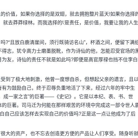
价值，如果你选择的是双翅，就去拥抱整片蓝天!如果你选择
，就去莽莽绿林。而我选择的\'是责任，是价值，我要让我的人
?“且放白鹿清崖间，须行既骑访名山”，杯酒之间，便留下满
不得志，犹令高力士磨墨脱靴，作为诗仙的他，怎能忍受官场的
月为友，诗仙的责任不就是如此吗?即便是高官厚禄也挡不住李白
受到了极大地刺激，他曾一度想自杀，但想起父亲的遗言，且
奋有为鼓励自己，终于忍辱负重地活了下来，经过六年的牢中生
，成一家之言”的巨著——《史记》。它是以本纪、表、书、世
体的巨著。司马迁为何能在那样艰苦的环境中完成这一部令世人
白自己应该怎样去实现自己的价值吗?正是这一点让他成为了后
很大的资产，也不忘去创造更方便的产品让人们享受。随身听