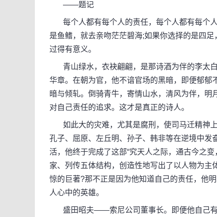
——题记
每个人都有每个人的责任，每个人都有每个人的
是鱼鳍，就去亲吻茫茫碧海;如果你选择的是四足
过得有意义。
青山绿水，衣袂翩翩，是那诗酒为伴的李太白吗
华章。在朝为官，他不谙官场的黑暗，即便郁郁
暗与倾轧。倒骑青牛，寄情山水，清风为伴，明
对自己责任的追求。这才是真正的诗人。
如此大的灾难，尤其是腐刑，使司马迁精神上
孔子、屈原、左丘明、孙子、韩非等在逆境中发
活，他终于完成了这部“究天人之际，通古今之变
家、列传五体结构，创造性地写出了以人物为主
惊的巨著?那不正是因为他知道自己的责任，他明
人心中的英雄。
盛田昭夫——索尼公司董事长。即便他自己有