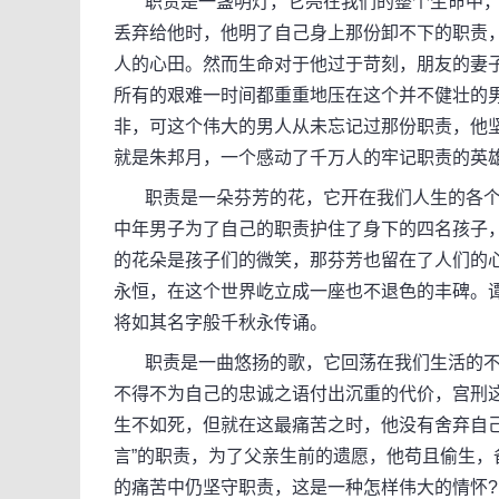
职责是一盏明灯，它亮在我们的整个生命中，
丢弃给他时，他明了自己身上那份卸不下的职责
人的心田。然而生命对于他过于苛刻，朋友的妻
所有的艰难一时间都重重地压在这个并不健壮的
非，可这个伟大的男人从未忘记过那份职责，他
就是朱邦月，一个感动了千万人的牢记职责的英
职责是一朵芬芳的花，它开在我们人生的各个
中年男子为了自己的职责护住了身下的四名孩子
的花朵是孩子们的微笑，那芬芳也留在了人们的
永恒，在这个世界屹立成一座也不退色的丰碑。
将如其名字般千秋永传诵。
职责是一曲悠扬的歌，它回荡在我们生活的不
不得不为自己的忠诚之语付出沉重的代价，宫刑
生不如死，但就在这最痛苦之时，他没有舍弃自
言”的职责，为了父亲生前的遗愿，他苟且偷生，
的痛苦中仍坚守职责，这是一种怎样伟大的情怀?