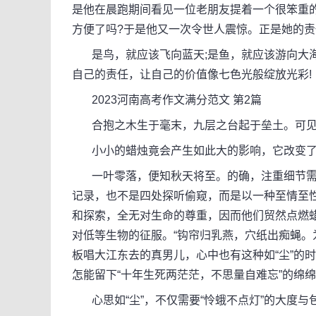
是他在晨跑期间看见一位老朋友提着一个很笨重
方便了吗?于是他又一次令世人震惊。正是她的
是鸟，就应该飞向蓝天;是鱼，就应该游向大海
自己的责任，让自己的价值像七色光般绽放光彩!
2023河南高考作文满分范文 第2篇
合抱之木生于毫末，九层之台起于垒土。可见
小小的蜡烛竟会产生如此大的影响，它改变了
一叶零落，便知秋天将至。的确，注重细节需要
记录，也不是四处探听偷窥，而是以一种至情至
和探索，全无对生命的尊重，因而他们贸然点燃蜡
对低等生物的征服。“钩帘归乳燕，穴纸出痴蝇。
板唱大江东去的真男儿，心中也有这种如“尘”的
怎能留下“十年生死两茫茫，不思量自难忘”的绵绵
心思如“尘”，不仅需要“怜蛾不点灯”的大度与