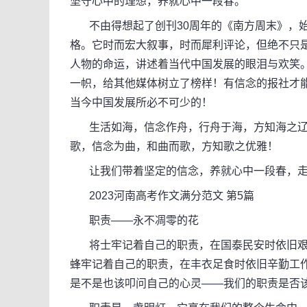
坚守心中的理想，养就心中一段春。
不由得想起了创刊30周年的《南方周末》，始
格。它时而宏大叙事，时而犀利评论，但绝不只
人物的命运，讲述着当代中国发展的眼泪与欢笑
一帜，给其他媒体树立了榜样！有信念的报社才能
当今中国发展所必不可少的！
生活如海，信念作舟，行舟于海，方知海之辽
歌，信念为曲，和曲而歌，方知歌之优雅！
让我们带着坚定的信念，养就心中一段春，走
2023河南高考作文满分范文 第5篇
职责——永不凋零的花
将士牢记着自己的职责，在国泰民安时依旧艰苦训
蜂牢记着自己的职责，在丰衣足食时依旧辛勤工
是不是也该叩问自己的心灵——我们的职责是否