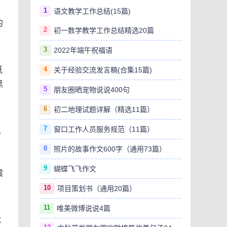
1
语文教学工作总结(15篇)
的
2
初一数学教学工作总结精选20篇
生
3
2022年端午祝福语
4
纸
关于经验交流发言稿(合集15篇)
黑
5
朋友圈晒宠物说说400句
6
初二地理试题详解（精选11篇）
7
窗口工作人员服务规范（11篇）
以
8
照片的故事作文600字（通用73篇）
9
蝴蝶飞飞作文
震
10
项目策划书（通用20篇）
11
唯美微博说说4篇
就