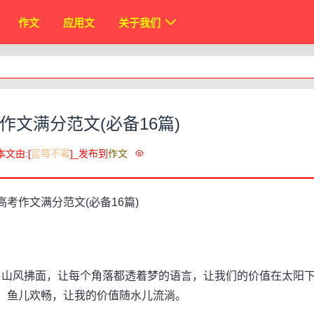
作文
应用文
关于我们
考作文满分范文(必备16篇)
本文由:[
蓝莓不霉
]_发布到
作文
山风拂面，让每个角落都透着梦的语言，让我们的价值在太阳
，鱼儿欢畅，让我的价值随水儿流淌。