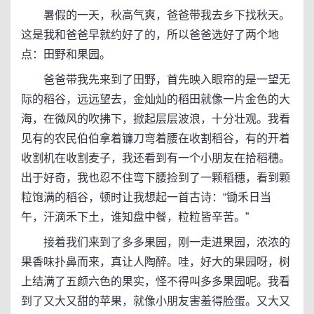
暑假的一天，秋高气爽，爸爸带我去乡下找秋天。
这是我和爸爸早就约好了的，所以爸爸选好了两个地
点：田野和果园。
爸爸带我先来到了田野，首先映入眼帘的是一望无
际的稻谷，远远望去，金灿灿的稻田就像一片金色的大
海，在微风的吹拂下，掀起层层波浪，十分壮观。我看
见有的农民伯伯拿着镰刀弯着腰在收割稻谷，有的开着
收割机在收割麦子，我还看到有一个小朋友在拾稻穗。
出于好奇，我也忍不住弯下腰捡到了一颗稻穗，看到颗
粒饱满的稻谷，顿时让我想起一首古诗：“锄禾日当
午，汗滴禾下土，谁知盘中餐，粒粒皆辛苦。”
接着我们来到了多多果园，刚一走进果园，浓浓的
果香味扑鼻而来，真让人陶醉。哇，好大的果园呀，树
上结满了五颜六色的果实，怪不得叫多多果园呢。我看
到了又大又甜的苹果，就像小朋友害羞得脸蛋。又大又