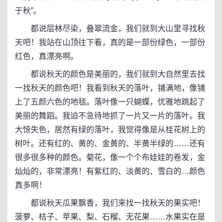
于秋”。
都说层林尽染，叠翠流金，我们就到大山里寻找秋
天吧！我站在山顶往下看，真的是一部份绿色，一部份
红色，真漂亮啊。
都说秋天的颜色是美丽的，我们就到大自然里去找
一找秋天的颜色吧！我看到秋天的落叶，铺满地，像铺
上了五颜六色的地毯。落叶像一只蝴蝶，优雅地跳起了
美丽的舞蹈。我迫不急待地抓了一片又一片的落叶。我
大惊失色，居然有绿的落叶，我觉得像是从桂花树上的
树叶。还有红的、黄的、金黄的、半黄半绿的……还有
很多很多种的颜色。菊花，像一个个布娃娃的卷发，金
灿灿的，非常漂亮！有紫红的、淡黄的、雪白的…颜色
真多啊！
都说秋天瓜果飘香，我们来找一找秋天的果实吧！
菠萝、桔子、苹果、梨、石榴、无花果……水果实在是