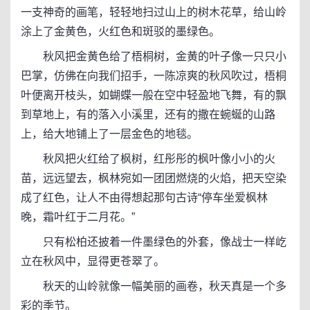
一支神奇的画笔，轻轻地扫过山上的树木花草，给山岭
涂上了金黄色，火红色和斑驳的墨绿色。
秋风把金黄色给了梧桐树，金黄的叶子像一只只小
巴掌，仿佛在向我们招手，一陈凉爽的秋风吹过，梧桐
叶便离开枝头，如蝴蝶一般在空中轻盈地飞舞，有的飘
到草地上，有的落入小溪里，还有的撒在蜿蜒的山路
上，给大地铺上了一层金色的地毯。
秋风把火红给了枫树，红彤彤的枫叶像小小的火
苗，远远望去，枫林宛如一团团燃烧的火焰，把天空染
成了红色，让人不由得想起那句古诗“停车坐爱枫林
晚，霜叶红于二月花。”
只有松柏还披着一件墨绿色的外套，像战士一样屹
立在秋风中，显得更苍翠了。
秋天的山岭就像一幅美丽的画卷，秋天真是一个多
彩的季节。