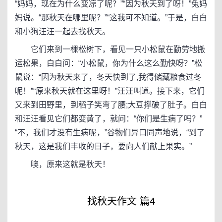
“妈妈，现在为什么变凉了呢？”“因为秋天到了呀！”兔妈
妈说。“那秋天在哪里呢？”“这我可不知道。”于是，白白
和小狗汪汪一起去找秋天。
它们来到一棵松树下，看见一只小松鼠在勤劳地搬
运松果，白白问：“小松鼠，你为什么这么勤快呀？”松
鼠说：“因为秋天来了，冬天快到了,我得储藏粮食过冬
呢！”“原来秋天就在这里呀！”汪汪叫道。接下来，它们
又来到田野里，到稻子笑弯了腰;大豆撑破了肚子。白白
和汪汪看见它们都变黄了，就问：“你们是生病了吗？”
“不，我们才没有生病呢，”谷物们异口同声地说，“到了
秋天，这是我们丰收的日子，要向人们献上果实。”
噢，原来这就是秋天！
找秋天作文 篇4