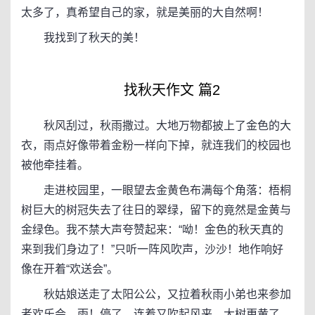
太多了，真希望自己的家，就是美丽的大自然啊！
我找到了秋天的美！
找秋天作文 篇2
秋风刮过，秋雨撒过。大地万物都披上了金色的大
衣，雨点好像带着金粉一样向下掉，就连我们的校园也
被他牵挂着。
走进校园里，一眼望去金黄色布满每个角落：梧桐
树巨大的树冠失去了往日的翠绿，留下的竟然是金黄与
金绿色。我不禁大声夸赞起来：“呦！金色的秋天真的
来到我们身边了！”只听一阵风吹声，沙沙！地作响好
像在开着“欢送会”。
秋姑娘送走了太阳公公，又拉着秋雨小弟也来参加
者欢乐会，雨！停了，连着又吹起风来，大树更黄了，