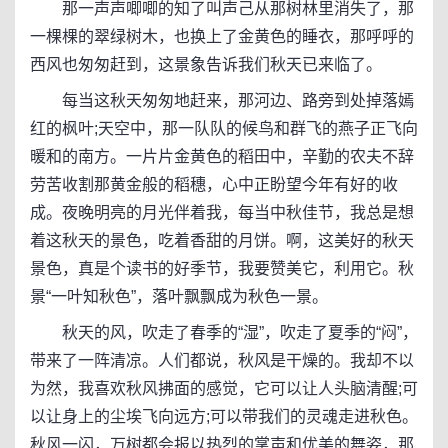
那一声声唧唧的知了叫声己从那树林里消失了，那
一棵棵的翠绿树木，也换上了金黄色的睡衣，那呼呼的
西风也匆匆赶到，这景象告诉我们秋天已来临了。
每当这秋天匆匆地赶来，那河边、路旁到处掉落嫣
红的枫叶;天空中，那一队队的候鸟和群飞的燕子正飞向
暖和的南方。一片片金黄色的稻田中，辛勤的农夫不辞
劳苦收割那黄金般的稻穗，心中正盼望今年有好的收
成。夜晚明亮的月光伴着我，每当中秋佳节，我总是想
着这秋天的景色，吃着香甜的月饼。啊，这美好的秋天
景色，真是个读书的好季节，我要赞美它，利用它。秋
景“一叶知秋色”，落叶飘飘成为秋色一景。
秋天的风，吹走了春季的“湿”，吹走了夏季的“闷”，
带来了一阵清凉。人们都说，秋风是干燥的。我却不以
为然，我喜欢秋风拂面的感觉，它可以让人头脑清醒;可
以让身上的尘埃飞向远方;可以带我们的灵魂走进秋色。
秋风一闪，万树都会报以热烈的掌声和优美的舞姿，那