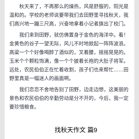
秋天来了，不再那么的燥热，风是舒服的，阳光是
温和的。学校的老师说要带我们去田野里寻找秋天，我
们高兴地一蹦三尺高，兴奋地拿着小记者旗出了校门。
我们来到田野，就仿佛置身于金色的海洋中。看！
金黄色的谷子一望无际，风儿不时地掀起一阵阵波浪。
高粱一个个好像喝醉了酒似的，叉着腰，摇摇晃晃的。
玉米个个颗粒饱满，像一个个披着长袍的大肚子将军。
远处，农民伯伯正在忙着收割，孩子们也来帮忙……田
野里真是一幅迷人的画面啊。
我们恋恋不舍地告别了田野，边走边想，这美丽的
景色和农民伯伯的辛勤劳动是分不开的，今后，我一定
要珍惜粮食。
找秋天作文 篇9