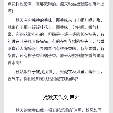
点花样也没有，真够无聊的。原来秋姑娘就藏在落叶上
啊！
秋天有它独特的香味，那香味来自于哪儿呢？哦，
就来自于那一簇簇桂花上，那香味十分好闻，香气扑
鼻，它的花瓣小小的，但确是一簇一簇的长在枝头，有
的藏在叶子底下躲猫猫，有的在桂花树的枝头上，那香
味真让人陶醉呀！果园里也有很多香味，有苹果香，有
梨香，还有橙子香和橘子香。原来秋姑娘藏在香气里调
香水啊！
秋姑娘终于被我找到了，她藏在秋风里，落叶上，
香气中，你们还知道秋姑娘藏在哪里吗？
找秋天作文 篇21
秋天的紫金山像一幅五彩斑斓的`油画，秋风如同