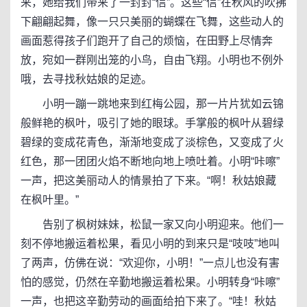
来，她给我们带来了一封封“信”。这些“信”在秋风的吹拂
下翩翩起舞，像一只只美丽的蝴蝶在飞舞，这些动人的
画面惹得孩子们跑开了自己的烦恼，在田野上尽情奔
放，宛如一群刚出笼的小鸟，自由飞翔。小明也不例外
哦，去寻找秋姑娘的足迹。
小明一蹦一跳地来到红梅公园，那一片片犹如云锦
般鲜艳的枫叶，吸引了她的眼球。手掌般的枫叶从碧绿
碧绿的变成花青色，渐渐地变成了淡棕色，又变成了火
红色，那一团团火焰不断地向地上喷吐着。小明“咔嚓”
一声，把这美丽动人的情景拍了下来。“啊！秋姑娘藏
在枫叶里。”
告别了枫树妹妹，松鼠一家又向小明迎来。他们一
刻不停地搬运着松果，看见小明的到来只是“吱吱”地叫
了两声，仿佛在说：“欢迎你，小明！”一点儿也没有害
怕的感觉，仍然在辛勤地搬运着松果。小明转身“咔嚓”
一声，也把这辛勤劳动的画面给拍下来了。“哇！秋姑