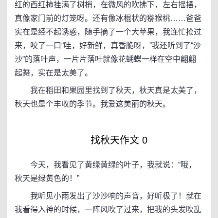
红的西红柿挂满了树梢，在微风的吹拂下，左右摇摆，
真像家门前的灯笼呀。还有像冰棍状的猕猴桃……爸爸
实在是经不起诱惑，随手摘了一个大苹果，我连忙抢过
来，咬了一口“哇，好新鲜，真香脆呀，”我还听到了“沙
沙”的落叶声，一片片落叶就像花蝴蝶一样在空中翩翩
起舞，实在是太美了。
我在稻田和果园里找到了秋天，秋天真是太美了，
秋天也是个丰收的季节。我爱这美丽的秋天。
找秋天作文 0
今天，我看见了黄绿黄绿的叶子，我就说：“哦，
秋天是绿黄色的！”
我听见小雨发出了沙沙响的声音，好听极了！就在
我看得入神的时候，一阵风吹了过来，把我的头发吹乱