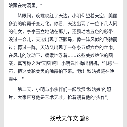
娘藏在树洞里。”
转眼间，晚霞映红了天边，小明仰望着天空，美丽
多姿的晚霞千变万化。你看，天边出现了一位下凡人间
的仙女，亭亭玉立地站在那儿，还飘动着五色的彩带；
没过一会儿，天边出现了匹骏马，像一阵风似的飞驰而
过；再过一阵，天边又出现了一条条五颜六色的丝巾，
在风儿的吹动下，缓缓地浮着……这些美妙绝伦的图
案，真可称之为“天图”啊！小明急忙掏出相机，“咔嚓”一
声，把这美轮美奂的晚霞拍下来。“哦！秋姑娘藏在晚
霞中。”
第二天，小明与小伙伴们一起欣赏“秋姑娘”的照
片，大家直夸他是艺术天才，抢着观看他的“杰作”。
找秋天作文 篇8