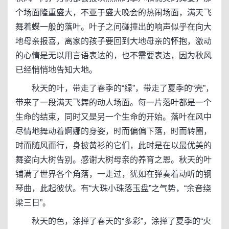
个场面隆重盛大，不亚于盛大晚会的热闹场面，满天飞
舞着蝶一般的落叶。叶子之间碰撞出的响声似乎在向大
地母亲报喜，离家的孩子要回到大地母亲的怀抱，激动
的心情是无以用言语表达的，也不需要表达，因为秋风
已经悄悄地告知大地。
秋天的叶，带走了春季的“绿”，带走了夏季的“壳”，
带来了一段满天飞舞的动人场面。每一片落叶都是一个
生命的结束，同时又是另一个生命的开始。落叶在风中
尽情地舞动着婀娜的身姿，时而偏偏下落，时而转圈，
时而随风而行，身披黄衫的它们，此时是在以最优美的
舞姿向大树告别。感谢大树母亲的养育之恩。秋天的叶
铺满了世界各个角落，一走过，犹如在弹奏着动听的钢
琴曲，此起彼伏。有“大珠小珠落玉盘”之气势，“余音绕
梁三日”。
秋天的色，涂掸了春天的“多彩”，涂掸了夏季的“火