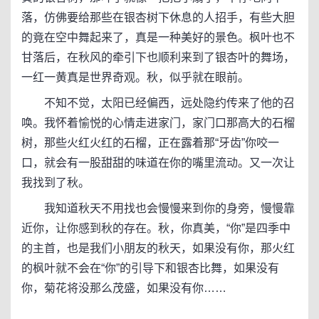
落，仿佛要给那些在银杏树下休息的人招手，有些大胆
的竟在空中舞起来了，真是一种美好的景色。枫叶也不
甘落后，在秋风的牵引下也顺利来到了银杏叶的舞场，
一红一黄真是世界奇观。秋，似乎就在眼前。
不知不觉，太阳已经偏西，远处隐约传来了他的召
唤。我怀着愉悦的心情走进家门，家门口那高大的石榴
树，那些火红火红的石榴，正在露着那“牙齿”你咬一
口，就会有一股甜甜的味道在你的嘴里流动。又一次让
我找到了秋。
我知道秋天不用找也会慢慢来到你的身旁，慢慢靠
近你，让你感到秋的存在。秋，你真美，“你”是四季中
的主首，也是我们小朋友的秋天，如果没有你，那火红
的枫叶就不会在“你”的引导下和银杏比舞，如果没有
你，菊花将没那么茂盛，如果没有你……