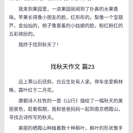
我来到果园里，一进果园就闻到了扑鼻的水果香
味。苹果长得像小朋友的脸，红彤彤的。梨像一个宝葫
芦，金灿灿的，桃子像害羞的小姑娘的脸，粉红粉红的
五彩缤纷的。
我终于找到秋天了！
找秋天作文 篇23
远上寒山石径斜，白云生处有人家。停车坐爱枫林
晚，霜叶红于二月花。
唐朝诗人杜牧的一首《山行》描绘了一幅秋天的美
丽景色，趁着假期，我和爸爸妈妈一起到南京栖霞山，
寻找古诗所写的秋天。
美丽的栖霞山种植着数十种枫叶，枫叶的形状像手