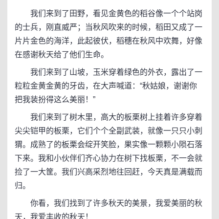
我们来到了田野，看见金黄色的稻谷像一个个站岗
的士兵，刚直威严；当秋风吹来的时候，稻田又成了一
片片金色的海洋，此起彼伏，稻穗在秋风中欢舞，好像
在感谢秋天给了他们生命。
我们来到了山坡，玉米穿着绿色的外衣，露出了一
粒粒金黄金黄的牙齿，在大声喊道：“秋姑娘，谢谢你
把我装扮得这么美丽！”
我们来到了树木里，高大的板栗树上挂着许多穿着
尖尖铠甲的板栗，它们个个全副武装，就像一只只小刺
猬。成熟了的板栗会绽开笑脸，果实像一颗颗小陨石落
下来。我和小伙伴们齐心协力在树下找板栗，不一会就
捡了一大筐。我们兴高采烈地往回赶，今天真是满载而
归。
你看，我们找到了许多秋天的美景，我爱美丽的秋
天，我爱丰收的秋天！