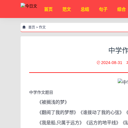
首页
范文
总结
句子
综合
首页
>
作文
中学作
2024-08-31
中学作文题目
《被搁浅的梦》
《翻阅了我的梦想》《谁拨动了我的心弦》《明
《我是船,只属于远方》《远方的地平线》《缺