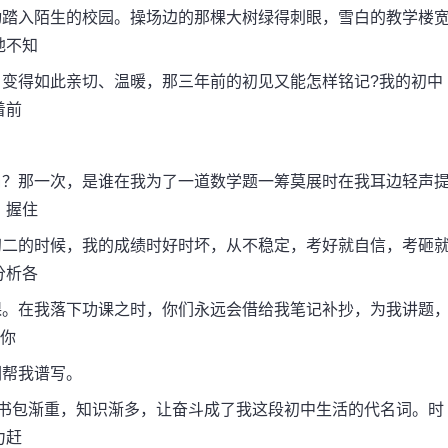
踏入陌生的校园。操场边的那棵大树绿得刺眼，雪白的教学楼
地不知
得如此亲切、温暖，那三年前的初见又能怎样铭记?我的初中
着前
？那一次，是谁在我为了一道数学题一筹莫展时在我耳边轻声
，握住
二的时候，我的成绩时好时坏，从不稳定，考好就自信，考砸
分析各
。在我落下功课之时，你们永远会借给我笔记补抄，为我讲题
，你
帮我谱写。
书包渐重，知识渐多，让奋斗成了我这段初中生活的代名词。时
力赶