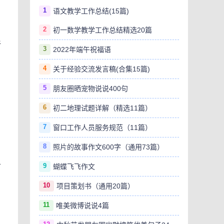
1
语文教学工作总结(15篇)
2
初一数学教学工作总结精选20篇
折
3
2022年端午祝福语
4
关于经验交流发言稿(合集15篇)
5
朋友圈晒宠物说说400句
6
初二地理试题详解（精选11篇）
7
窗口工作人员服务规范（11篇）
8
照片的故事作文600字（通用73篇）
9
言
蝴蝶飞飞作文
10
项目策划书（通用20篇）
11
唯美微博说说4篇