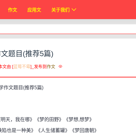
作文
应用文
关于我们
文题目(推荐5篇)
本文由:[
蓝莓不霉
]_发布到
作文
天，我在哪》《梦的田野》《梦想,想梦》
陷也是一种美》《人生储蓄罐》《梦回唐朝》