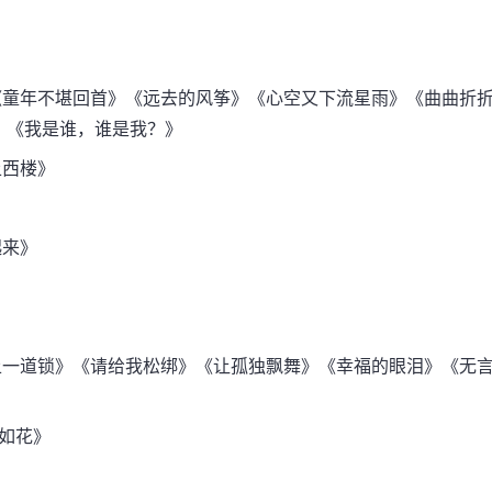
童年不堪回首》《远去的风筝》《心空又下流星雨》《曲曲折
》《我是谁，谁是我？》
西楼》
来》
一道锁》《请给我松绑》《让孤独飘舞》《幸福的眼泪》《无
如花》