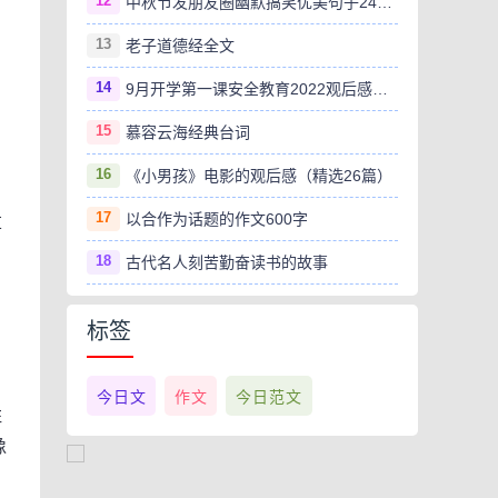
12
中秋节发朋友圈幽默搞笑优美句子240句
13
老子道德经全文
14
9月开学第一课安全教育2022观后感范文（精选8篇）
15
慕容云海经典台词
16
《小男孩》电影的观后感（精选26篇）
17
以合作为话题的作文600字
草
18
古代名人刻苦勤奋读书的故事
标签
今日文
作文
今日范文
胜
像