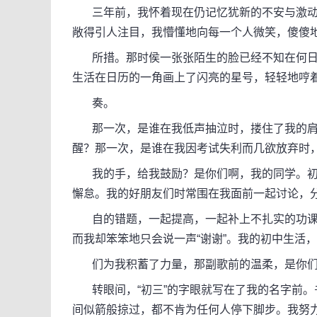
三年前，我怀着现在仍记忆犹新的不安与激动
敞得引人注目，我懵懂地向每一个人微笑，傻傻
所措。那时侯一张张陌生的脸已经不知在何日变
生活在日历的一角画上了闪亮的星号，轻轻地哼
奏。
那一次，是谁在我低声抽泣时，搂住了我的肩
醒？那一次，是谁在我因考试失利而几欲放弃时
我的手，给我鼓励？是你们啊，我的同学。初
懈怠。我的好朋友们时常围在我面前一起讨论，
自的错题，一起提高，一起补上不扎实的功课
而我却笨笨地只会说一声“谢谢”。我的初中生活
们为我积蓄了力量，那副歌前的温柔，是你们
转眼间，“初三”的字眼就写在了我的名字前。
间似箭般掠过，都不肯为任何人停下脚步。我努