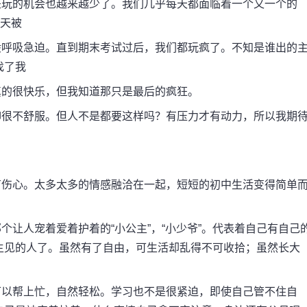
玩的机会也越来越少了。我们几乎每天都面临着一个又一个的
整天被
呼吸急迫。直到期末考试过后，我们都玩疯了。不知是谁出的
找了我
的很快乐，但我知道那只是最后的疯狂。
很不舒服。但人不是都要这样吗？有压力才有动力，所以我期
伤心。太多太多的情感融洽在一起，短短的初中生活变得简单
人宠着爱着护着的“小公主”，“小少爷”。代表着自己有自己
主见的人了。虽然有了自由，可生活却乱得不可收拾；虽然长大
。
以帮上忙，自然轻松。学习也不是很紧迫，即使自己管不住自