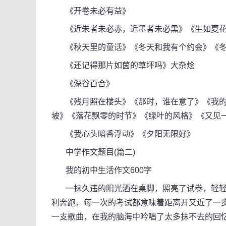
《开卷未必有益》
《近朱者未必赤，近墨者未必黑》《生如夏花
《秋天里的童话》《冬天和我有个约会》《冬
《还记得那片如茵的草坪吗》大杂烩
《深谷百合》
《残月照在楼头》《那时，谁在意了》《我的
坡》《落花飘零的时节》《绿叶的风格》《又见
《我心头暗香浮动》《夕阳无限好》
中学作文题目(篇二)
我的初中生活作文600字
一抹久违的阳光洒在桌脚，照亮了试卷，轻轻
利奔跑，每一次的考试都意味着距离开又近了一
一支歌曲，在我的脑海中吟唱了太多抹不去的回