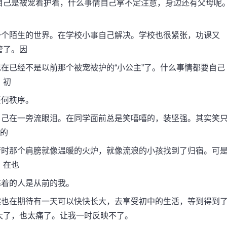
自己是被宠着护着，什么事情自己拿不定注意，身边还有父母呢
个陌生的世界。在学校小事自己解决。学校也很紧张，功课又
管了。因
已经不是以前那个被宠被护的“小公主”了。什么事情都要自己
，初
何秩序。
己在一旁流眼泪。在同学面前总是笑嘻嘻的，装坚强。其实笑
”的
时那个肩膀就像温暖的火炉，就像流浪的小孩找到了归宿。可
，在也
着的人是从前的我。
也在期待有一天可以快快长大，去享受初中的生活，等到得到
大了，也太痛了。让我一时反映不了。