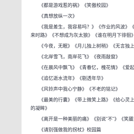
《都是游戏惹的祸》《笑傲校园》
《真想放纵一次》
《我是差生，我容易吗？》《作业的风波》《
来时路》《不想成为灰太狼》《谁在明月下徘徊
《今夜，无眠》《月儿独上树稍》《无言独上
《北岸雪飞，南岸花飞》《夜雨敲窗》
《在晨风中飘飞》《青春忆，槐花情》《爱起
《追忆逝水流年》《剔透年华》
《风铃声中我心宁静》《不老的铭记》
《最美的行囊》《带上微笑上路》《给心灵上
的凝眸》
《离开是一种美丽的痛》《别说"不"》《笑靥
《请别强做我的拐杖》校园篇