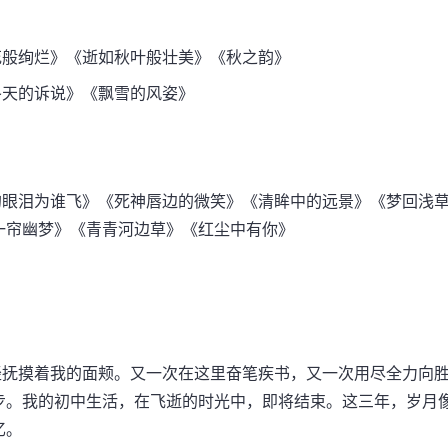
般绚烂》《逝如秋叶般壮美》《秋之韵》
天的诉说》《飘雪的风姿》
眼泪为谁飞》《死神唇边的微笑》《清眸中的远景》《梦回浅
一帘幽梦》《青青河边草》《红尘中有你》
抚摸着我的面颊。又一次在这里奋笔疾书，又一次用尽全力向
步。我的初中生活，在飞逝的时光中，即将结束。这三年，岁月
忆。