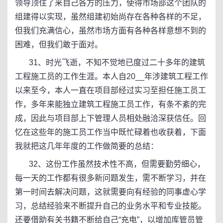
领导顶住了来自己各方的压力，使得市场部这个团队的
组建得以实现，虽然组建初始尚存在各种各样的不足，
但我们充满信心，虽然市场方面有各种各样意想不到的
困难，但我们敢于面对。
31、时光飞逝，不知不觉地已度过二十多年的建筑
工程施工员的工作生涯。本人自20__年涉建筑工程工作
以来至今，本人一直在项目部经过实习至担任施工员工
作，多年来能独立建筑工程施工员工作，有条不紊的完
成，因此与项目部上下管理人员相处融洽深获信任。回
忆在这些年的施工员工作当中既忙碌着也收获着，下面
我就把这几年年度的工作做简要的总结：
32、这份工作虽然技术性不高，但需要勤劳细心，
每一天的工作都有很多新问题发生，需不断学习，并在
第一时间去解决问题，这就需要向有经验的同事虚心学
习，总结经验来不断提升自己的业务水平和专业技能。
还要借助有关书籍不断给自己“充电”，以增加库管员管