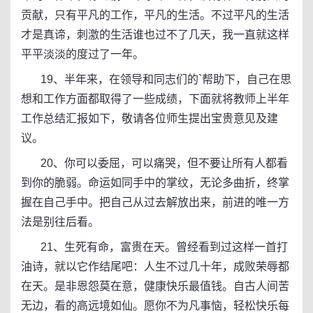
贡献，只有平凡的工作，平凡的生活。不过平凡的生活
才是真谛，刺激的生活谁也过不了几天，我一直就这样
平平淡淡的度过了一年。
19、半年来，在领导和同志们的`帮助下，自己在思
想和工作方面都取得了一些成绩，下面就将教师上半年
工作总结汇报如下，敬请各位师生提出宝贵意见及建
议。
20、你可以委屈，可以痛哭，但不要让所有人都看
到你的脆弱。命运如同手中的掌纹，无论多曲折，终掌
握在自己手中。把自己从过去解放出来，前进的唯一方
法是别往后看。
21、生死有命，富贵在天。曾经看到过这样一首打
油诗，就以它作结尾吧：人生不过几十年，成败荣辱都
在天。是非恩怨莫在意，健康快乐最值钱。自古人间苦
无边，看的高远境如仙。愿你不为凡事恼，轻松快乐每