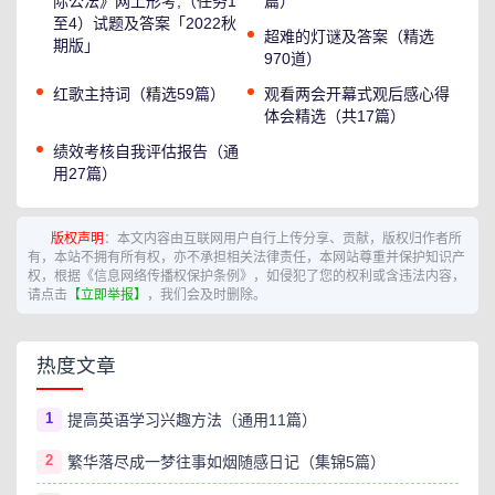
际公法》网上形考,（任务1
篇）
至4）试题及答案「2022秋
超难的灯谜及答案（精选
期版」
970道）
红歌主持词（精选59篇）
观看两会开幕式观后感心得
体会精选（共17篇）
绩效考核自我评估报告（通
用27篇）
版权声明
：本文内容由互联网用户自行上传分享、贡献，版权归作者所
有，本站不拥有所有权，亦不承担相关法律责任，本网站尊重并保护知识产
权，根据《信息网络传播权保护条例》，如侵犯了您的权利或含违法内容，
请点击
【立即举报】
，我们会及时删除。
热度文章
1
提高英语学习兴趣方法（通用11篇）
2
繁华落尽成一梦往事如烟随感日记（集锦5篇）