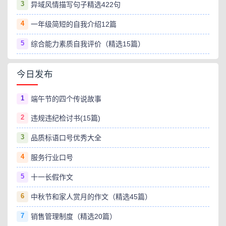
3
异域风情描写句子精选422句
4
一年级简短的自我介绍12篇
5
综合能力素质自我评价（精选15篇）
今日发布
1
端午节的四个传说故事
2
违规违纪检讨书(15篇)
3
品质标语口号优秀大全
4
服务行业口号
5
十一长假作文
6
中秋节和家人赏月的作文（精选45篇）
7
销售管理制度（精选20篇）