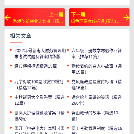
上一篇
下一篇
游戏创新创业计划书（精选
绿色环保宣传标语(精选15
6篇）
篇)
相关文章
2022年最新电大财务管理期
六年级上册数学寒假作业答
末考试试题及答案精华版
案（推荐11篇）
经典横幅标语精选15篇
勤俭节约的名人小故事（通
用15篇）
九字对联100副欣赏带横批
党风廉政建设宣传标语（精
（精选12篇）
选16篇）
中秋谜语大全及答案（精选
适合给儿童讲的笑话（精选
12篇）
260个）
副高大护理试题及答案（精
劈山救母的故事（精选10
选8篇）
篇）
国开（中央电大）本科《国
员工考勤管理制度（精选15