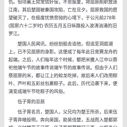
仇。但顷襄王窕宠信奸佞，不思振复，将屈原削职放逐
江南，其后楚国被秦国攻陷，亡在旦夕。屈原救国的愿
望破灭了，在极度忧愤悲恸的心境下，于公元前278年
(屈原六十二岁时) 农历五月五日纵路投入波涛汹涌的汨
罗江。
楚国人民闻讯，纷纷划船去追他，但追至洞庭湖
上，已不见屈原的身影。这便成了每年此日竞赛龙舟的
起端。之后，人们每年这个时候，都把米撒入江中以祭
祀他端午节的故事传说端午节的故事传说。但由于人们
祭屈原的米，都让江上的蛟龙吃掉，故后来人们改用粽
叶、芦叶和五彩丝包裹粽子。此后，历代沿袭下来，便
演变成端午节吃粽子的风俗。
伍子胥的忌辰
伍子胥名员，楚国人，父兄均为楚王所杀，后来伍
子胥弃暗投明，奔向吴国，助吴伐楚，五战而入楚都郢