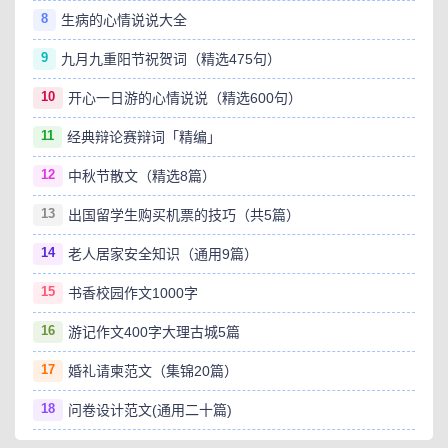
8
生病的心情说说大全
9
九月九重阳节祝贺词（精选475句）
10
开心一日游的心情说说（精选600句）
11
经典辩论赛辩词「精编」
12
中秋节散文（精选8篇）
13
出国留学生购买机票的技巧（共5篇）
14
老人居家安全知识（通用9篇）
15
书香校园作文1000字
16
游记作文400字大理古城5篇
17
婚礼请柬范文（集锦20篇）
18
问卷设计范文(通用二十篇)