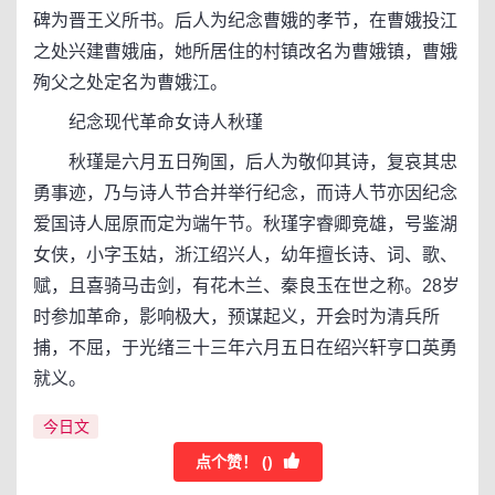
碑为晋王义所书。后人为纪念曹娥的孝节，在曹娥投江
之处兴建曹娥庙，她所居住的村镇改名为曹娥镇，曹娥
殉父之处定名为曹娥江。
纪念现代革命女诗人秋瑾
秋瑾是六月五日殉国，后人为敬仰其诗，复哀其忠
勇事迹，乃与诗人节合并举行纪念，而诗人节亦因纪念
爱国诗人屈原而定为端午节。秋瑾字睿卿竞雄，号鉴湖
女侠，小字玉姑，浙江绍兴人，幼年擅长诗、词、歌、
赋，且喜骑马击剑，有花木兰、秦良玉在世之称。28岁
时参加革命，影响极大，预谋起义，开会时为清兵所
捕，不屈，于光绪三十三年六月五日在绍兴轩亨口英勇
就义。
今日文
点个赞！ (
)