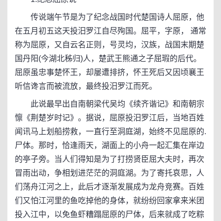
传说端午节是为了纪念战国时代楚国诗人屈原，他
在五月初五这天投汨罗江自尽殉国。屈平，字原， 通常
称为屈原，又自云名正则，号灵均，汉族，战国末期楚
国丹阳(今湖北秭归)人，楚武王熊通之子屈瑕的后代。
屈原虽忠事楚怀王，却屡遭排挤，怀王死后又因顷襄王
听信谗言而被流放，最终投汨罗江而死。
此说最早出自南朝梁代吴均《续齐谐记》和南朝宗
懔《荆楚岁时记》。据说，屈原投汨罗江后，当地百姓
闻讯马上划船捞救，一直行至洞庭湖，始终不见屈原的.
尸体。那时，恰逢雨天，湖面上的小舟一起汇集在岸边
的亭子旁。当人们得知是为了打捞贤臣屈大夫时，再次
冒雨出动，争相划进茫茫的洞庭湖。为了寄托哀思，人
们荡舟江河之上，此后才逐渐发展成为龙舟竞赛。百姓
们又怕江河里的鱼吃掉他的身体，就纷纷回家拿来米团
投入江中，以免鱼虾糟蹋屈原的尸体，后来就成了吃粽