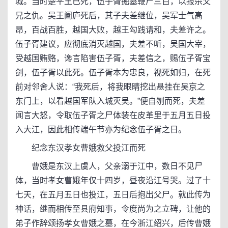
城。当时楚平王已死，伍子胥掘墓鞭尸三百，以报杀父
兄之仇。吴王阖庐死后，其子夫差继位，吴军士气高
昂，百战百胜，越国大败，越王勾践请和，夫差许之。
伍子胥建议，应彻底消灭越国，夫差不听，吴国大宰，
受越国贿赂，谗言陷害伍子胥，夫差信之，赐伍子胥宝
剑，伍子胥以此死。伍子胥本为忠良，视死如归，在死
前对邻舍人说：“我死后，将我眼睛挖出悬挂在吴京之
东门上，以看越国军队入城灭吴。”便自刎而死，夫差
闻言大怒，令取伍子胥之尸体装在皮革里于五月五日投
入大江，因此相传端午节亦为纪念伍子胥之日。
纪念东汉孝女曹娥救父投江而死
曹娥是东汉上虞人，父亲溺于江中，数日不见尸
体，当时孝女曹娥年仅十四岁，昼夜沿江号哭。过了十
七天，在五月五日也投江，五日后抱出父尸。就此传为
神话，继而相传至县府知事，令度尚为之立碑，让他的
弟子作辞颂扬孝女曹娥之墓，在今浙江绍兴，后传曹娥