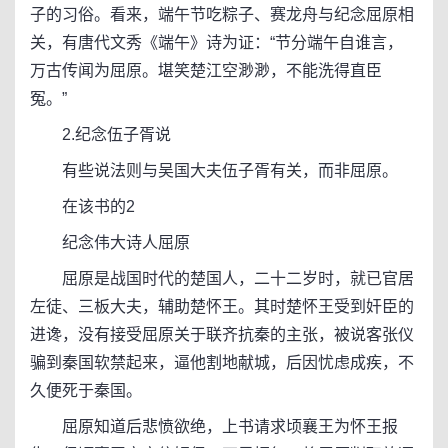
子的习俗。看来，端午节吃粽子、赛龙舟与纪念屈原相
关，有唐代文秀《端午》诗为证：“节分端午自谁言，
万古传闻为屈原。堪笑楚江空渺渺，不能洗得直臣
冤。”
2.纪念伍子胥说
有些说法则与吴国大夫伍子胥有关，而非屈原。
在该书的2
纪念伟大诗人屈原
屈原是战国时代的楚国人，二十二岁时，就已官居
左徒、三板大夫，辅助楚怀王。其时楚怀王受到奸臣的
进谗，没有接受屈原关于联齐抗秦的主张，被说客张仪
骗到秦国软禁起来，逼他割地献城，后因忧虑成疾，不
久便死于秦国。
屈原知道后悲愤欲绝，上书请求顷襄王为怀王报