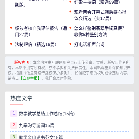
红歌主持词（精选59篇）
期版」
观看两会开幕式观后感心得
体会精选（共17篇）
绩效考核自我评估报告（通
怎么样鉴别翡翠手镯真假？
用27篇）
教你5种鉴别方法
法制短信（精选16篇）
打电话相声台词
版权声明
：本文内容由互联网用户自行上传分享、贡献，版权归作者所
有，本站不拥有所有权，亦不承担相关法律责任，本网站尊重并保护知识产
权，根据《信息网络传播权保护条例》，如侵犯了您的权利或含违法内容，
请点击
【立即举报】
，我们会及时删除。
热度文章
1
数学教学总结工作总结(15篇)
2
九寨沟导游词15篇
3
助学金申请书范文15篇