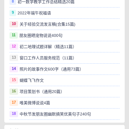
8
初一数学教学工作总结精选20篇
9
2022年端午祝福语
10
关于经验交流发言稿(合集15篇)
11
朋友圈晒宠物说说400句
12
初二地理试题详解（精选11篇）
13
窗口工作人员服务规范（11篇）
14
照片的故事作文600字（通用73篇）
15
蝴蝶飞飞作文
16
项目策划书（通用20篇）
17
唯美微博说说4篇
18
中秋节发朋友圈幽默搞笑优美句子240句