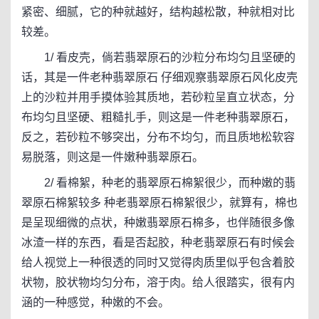
紧密、细腻，它的种就越好，结构越松散，种就相对比
较差。
1/ 看皮壳，倘若翡翠原石的沙粒分布均匀且坚硬的
话，其是一件老种翡翠原石 仔细观察翡翠原石风化皮壳
上的沙粒并用手摸体验其质地，若砂粒呈直立状态，分
布均匀且坚硬、粗糙扎手，则这是一件老种翡翠原石，
反之，若砂粒不够突出，分布不均匀，而且质地松软容
易脱落，则这是一件嫩种翡翠原石。
2/ 看棉絮，种老的翡翠原石棉絮很少，而种嫩的翡
翠原石棉絮较多 种老翡翠原石棉絮很少，就算有，棉也
是呈现细微的点状，种嫩翡翠原石棉多，也伴随很多像
冰渣一样的东西，看是否起胶，种老翡翠原石有时候会
给人视觉上一种很透的同时又觉得肉质里似乎包含着胶
状物，胶状物均匀分布，溶于肉。给人很踏实，很有内
涵的一种感觉，种嫩的不会。