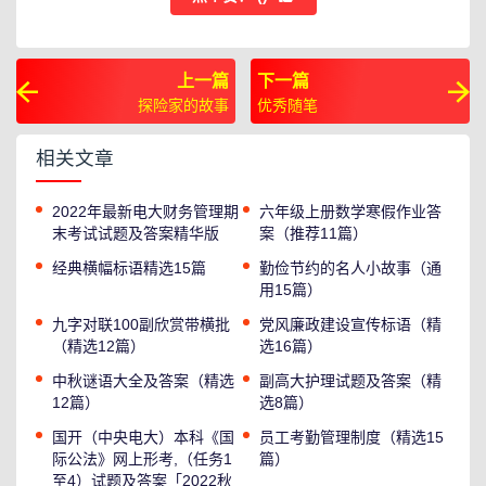
上一篇
下一篇
探险家的故事
优秀随笔
相关文章
2022年最新电大财务管理期
六年级上册数学寒假作业答
末考试试题及答案精华版
案（推荐11篇）
经典横幅标语精选15篇
勤俭节约的名人小故事（通
用15篇）
九字对联100副欣赏带横批
党风廉政建设宣传标语（精
（精选12篇）
选16篇）
中秋谜语大全及答案（精选
副高大护理试题及答案（精
12篇）
选8篇）
国开（中央电大）本科《国
员工考勤管理制度（精选15
际公法》网上形考,（任务1
篇）
至4）试题及答案「2022秋