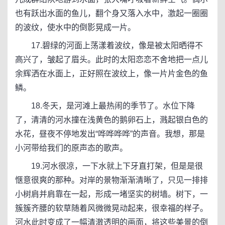
也有跃出水面的鱼儿，翻个身又落入水中，激起一圈圈
的波纹，使水中的倒影晃成一片。
17.碧绿的河面上荡漾着波纹，像是被太阳晒得不
高兴了，皱起了眉头。此时的太阳恋恋不舍地把一点儿
余辉洒在水面上，正好照在波纹上，像一片片金色的鱼
鳞。
18.冬天，是河滩上最热闹的季节了。水位下降
了，清清的河水撞在浅黄色的鹅卵石上，溅起银白色的
水花，昼夜不停地发出“哗哗哗哗”的声音。我想，那是
小河带给我们的原声态的歌声。
19.河水很凉，一下水就上下牙直打架，但是是很
惬意很爽的那种。对岸的景物渐渐清晰了，只见一排排
小树肩并肩靠在一起，形成一堵坚实的树墙。树下，一
簇簇齐腰的软草随着风微微晃动起来，很幸福的样子。
河水此时变成了一幅清澈透明的画面，将这些美景的倒