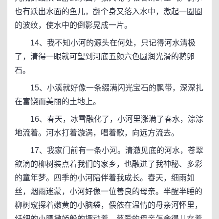
也有跃出水面的鱼儿，翻个身又落入水中，激起一圈圈
的波纹，使水中的倒影晃成一片。
14、我不知小河的源头在何处，只记得河水清极
了，清得一眼就可望到河底五颜六色圆润光滑的鹅卵
石。
15、小溪就好像一条缀满闪光宝石的飘带，深深扎
在富饶而美丽的土地上。
16、春天，冰雪融化了，小河里涨满了春水，淙淙
地流着。河水打着漩涡，唱着歌，向远方流去。
17、我家门前有一条小河。清澈见底的河水，苍翠
欲滴的柳树装点着我们的家乡，也融进了我神秘、多彩
的童年梦。四季的小河陪伴着我成长。春天，细雨如
丝，烟雨迷蒙，小河好像一位善良的母亲。半醒半睡的
柳树窥探着嫩黄的小脑袋，偎依在温情的母亲河怀里，
纤细的小腰撒娇般的摆动着，慈爱的母亲怎舍得儿女着