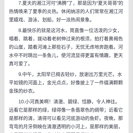
7.夏天的湘江河可“沸腾”了，那是因为“夏天哥哥”的
热情唤来了夏季的炎热。休闲纳凉的人们常常在湘江河
里嬉戏、游泳、划船，好一派热闹景象。
8.最快乐的就是这河水，简直像一位活泼的少女，
唱着、跳着，拨动着老树伸过来的根须，拍打着黄褐色
的山崖，踏着河滩上那些石子，无忧无虑地奔跑着。河
水中不时跳出一条鱼儿，使河流显得更富有情趣，更天
真可爱了。
9.中午，太阳早已揭去轻纱，放谢出万里光芒。水
平如镜的河面上，金光点点，好像披上了一件缀满颗颗
金珠的纱衣。
10.小河真美啊！清澈、碧绿、恬静，令人神往。
远看它是那样的绿，绿得像一条翡翠色的绸带；近看它
是那样的清，清得可以看见河底游动的鱼虾。夜晚，那
弯弯的月牙倒映在清澈透明的小河上，是那样的美丽，