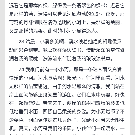
远看它是那样的绿，绿得像一条翡翠色的绸带；近看它
是那样的清，清得可以看见河底游动的鱼虾。夜晚，那
弯弯的月牙倒映在清澈透明的小河上，是那样的美丽，
又是那样的温柔。此时的小河更显得迷人。
23.清晨，小溪多美啊，溪水映着灿烂的朝霞像浮
动的彩色缎带。我喜欢在溪边读书，清新湿润的空气滋
润着我的喉咙，淙淙流水伴随着我的琅琅读书声。
24.我家门前有一条小河。那是一条迷人而又充满
快乐的小河。河水真清啊！阳光下，往河里面看，河水
是那样的晶莹剔透。由于河水是那么的清澈，我们站在
岸上面就能够望见河里的游鱼。它们在水中玩耍，好像
在一起做游戏。春天来了，两岸的柳树把嫩绿的枝条低
低地垂到水面，照照自己柔美的身姿。为小河增添了不
少姿色。河面偶尔掠过几只燕子，又给小河带来无限生
机。夏天，小河是我们的乐园。小伙伴们一起嬉水，一