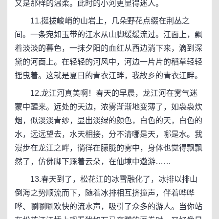
又是那样的温柔。此时的小河更显得迷人。
11.挺拔峻峭的山岩上，几朵野花点缀在荆丛之
间。一条宛如玉带的江水从山脚缓缓流过。江面上，飘
着淡淡的暮色，一抹夕阳的血红从西边淌下来，滴到深
黛的河面上。在轻轻的河风中，河边一片片的稻草轻轻
摇曳着。这就是夏日的青衣江畔，我故乡的青衣江畔。
12.龙江河真美啊！春天的早晨，龙江河在雾气迷
蒙中醒来。远处的天边，浓雾渐渐地变薄了，如袅袅炊
烟，似淡淡青纱，显出淡绿的颜色，白色的天，白色的
水，远远望去，水天相接，分不清哪是天，哪是水。我
漫步在龙江之畔，徜徉在朦胧的雾中，身体也觉得飘飘
然了，仿佛脚下踩着云朵，在仙境中遨游……
13.春天到了，松花江的冰雪融化了，冰排以排山
倒海之势顺流而下，随着冰排相互挤撞声，伴着哗哗
哗、唰唰唰欢快的流水声，吸引了众多的游人。当你站