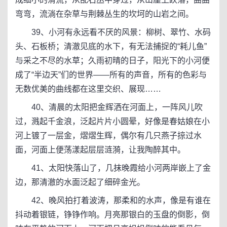
弯弯，流淌在杂草与荆棘丛生的坎坷的山岩之间。
39、小河有永远看不厌的风景：柳树、翠竹、水码
头、石板桥；清澈见底的水下，有无法捕捉的“耗儿鱼”
与采之不尽的水草；久雨初晴的日子，阳光下的小河便
成了“半边天”们的世界——所有的声音，所有的色彩与
无数优美的曲线都在这里交织、展现……
40、清晨的太阳把金辉洒在河面上，一阵风儿吹
过，溅起千金浪，泛起片片小圆晕，好像是春姑娘在小
河上镀了一层金，熠熠生辉，偶尔有几只燕子掠过水
面，河面上便荡漾起层层涟漪，让我陶醉其中。
41、太阳快落山了，几抹晚霞给小河两岸嵌上了金
边，那清澈的水面泛起了细碎金光。
42、晚风拍打着波涛，那柔和的水声，像是有谁在
抖动着银链，铮铮作响。月亮那银白的玉盘的倒影，倒