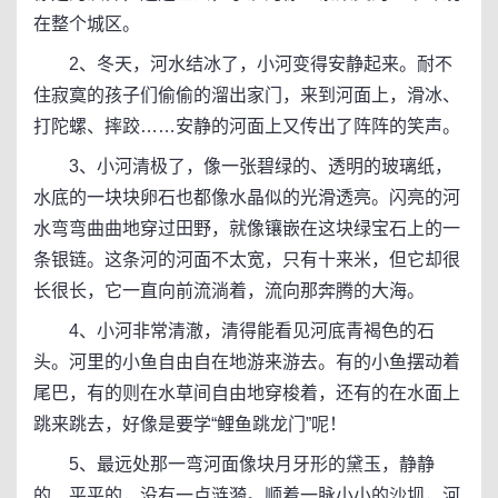
在整个城区。
2、冬天，河水结冰了，小河变得安静起来。耐不
住寂寞的孩子们偷偷的溜出家门，来到河面上，滑冰、
打陀螺、摔跤……安静的河面上又传出了阵阵的笑声。
3、小河清极了，像一张碧绿的、透明的玻璃纸，
水底的一块块卵石也都像水晶似的光滑透亮。闪亮的河
水弯弯曲曲地穿过田野，就像镶嵌在这块绿宝石上的一
条银链。这条河的河面不太宽，只有十来米，但它却很
长很长，它一直向前流淌着，流向那奔腾的大海。
4、小河非常清澈，清得能看见河底青褐色的石
头。河里的小鱼自由自在地游来游去。有的小鱼摆动着
尾巴，有的则在水草间自由地穿梭着，还有的在水面上
跳来跳去，好像是要学“鲤鱼跳龙门”呢！
5、最远处那一弯河面像块月牙形的黛玉，静静
的、平平的，没有一点涟漪。顺着一脉小小的沙坝，河