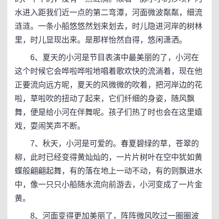
水进入距我们近一点的第二弯潭，河面微波粼粼，细流
涟涟。一条小船悠悠然划来划去，时儿隐进河岸的树林
里，时儿显现出来。是那样怡然自得，悠闲潇洒。
6、夏天的小河是节目表演中最美丽的了，小河在
这个时候它会哗啦哗啦地唱着歌欢快的流淌着，现在他
正要流向远方呢，夏天的风微微的吹着，把河岸边的花
啦，草啦吹的扭动了起来，它们纤细的身姿，随风飘
舞，便是给小河在伴舞呢。孩子们热了时也会在这里嬉
戏，耍闹笑声不断。
7、秋天，小河是可爱的。春夏碧绿的草，苍翠的
柳，此时已经变得黄灿灿的，一片片树叶在空中犹如黄
蝶般翩翩起舞，有的落在地上一动不动，有的则飘进水
中，像一只只小船随水流向前游去，小河变成了一片金
黄。
8、河面变得更加美丽了，阵阵微风吹过一圈圈波