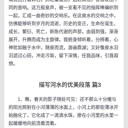
同的音响。这万般泉声，被一支看不见的指挥棒编织到
一起，汇成一曲奇妙的交响乐。在这泉水的交响之中，
仿佛能够听到岁月的流逝，历史的变迁，生命在诞生、
成长、繁衍、死亡，新陈代谢的声部，由弱到强，渐渐
展开，升腾而成为主旋律。我俯身倾听着，分辨着，心
神犹如融于水中，随泉而流，游遍鼎湖；又好像泉水汩
汩滤过心田，冲走污垢，留下深情，任我品味，引我遐
想。
描写河水的优美段落 篇3
1、瞧，春天的影子随处可见：还不那么十分暖与
的阳光照射在小河薄薄的冰面上，小河上的那些薄冰开
始融化了，它化成了一滴滴水珠，掺在小河里的水里一
起缓缓地向前流着流着。