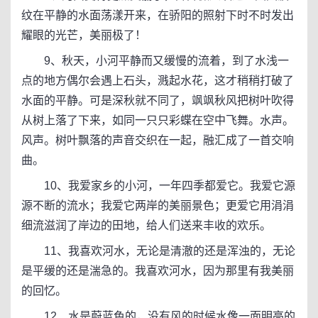
纹在平静的水面荡漾开来，在骄阳的照射下时不时发出
耀眼的光芒，美丽极了！
9、秋天，小河平静而又缓慢的流着，到了水浅一
点的地方偶尔会遇上石头，溅起水花，这才稍稍打破了
水面的平静。可是深秋就不同了，飒飒秋风把树叶吹得
从树上落了下来，如同一只只彩蝶在空中飞舞。水声。
风声。树叶飘落的声音交织在一起，融汇成了一首交响
曲。
10、我爱家乡的小河，一年四季都爱它。我爱它源
源不断的流水；我爱它两岸的美丽景色；更爱它用涓涓
细流滋润了岸边的田地，给人们送来丰收的欢乐。
11、我喜欢河水，无论是清澈的还是浑浊的，无论
是平缓的还是湍急的。我喜欢河水，因为那里有我美丽
的回忆。
12、水是蔚蓝色的，没有风的时候水像一面明亮的