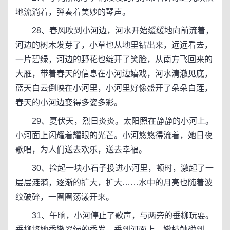
地流淌着，弹奏着美妙的琴声。
28、春风吹到小河边，河水开始缓缓地向前流着，
河边的树木发芽了，小草也从地里钻出来，远远看去，
一片碧绿，河边的野花也绽开了笑脸，从南方飞回来的
大雁，带着春天的信息在小河边嬉戏，河水清澈见底，
蓝天白云倒映在小河里，小河里好像盛开了朵朵白莲，
春天的小河边变得多姿多彩。
29、夏伏天，烈日炎炎。太阳照在静静的小河上。
小河面上闪耀着耀眼的光芒。小河悠悠得流着，她日夜
歌唱，为人们送去欢乐，送去幸福。
30、捡起一块小石子投进小河里，顿时，激起了一
层层涟漪，逐渐的扩大，扩大……水中的月亮也随着波
纹破碎，一圈圈荡漾开来。
31、午晌，小河停止了歌声，与两旁的垂柳玩耍。
垂柳将她秀嫩翠绿的秀发，垂到河面上，嫩枝触碰到