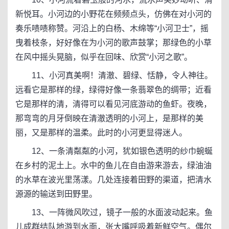
新悦耳。小河边的小野花在频频点头，仿佛在对小河的
奏乐啧啧称赞。河沿上的白杨、木绵等“小河卫士”，摇
曳着枝条，好好像在为小河的歌声鼓掌；那绿色的小草
在风中摇头晃脑，似乎在回味、欣赏“小河之歌”。
11、小河真美啊！清澈、碧绿、恬静，令人神往。
远看它是那样的绿，绿得好像一条翡翠色的绸带；近看
它是那样的清，清得可以看见河底游动的鱼虾。夜晚，
那弯弯的月牙倒映在清澈透明的小河上，是那样的美
丽，又是那样的温柔。此时的小河更显得迷人。
12、一条清粼粼的小河，犹如银色透明的纱巾蜿蜒
在乡村的泥土上。水中的鱼儿在自由游来游去，绿油油
的水草在波光里荡漾。几处连接着田野的渠道，把清水
源源的输送到田野里。
13、一阵微风吹过，镜子一般的水面波动起来。鱼
儿成群结队地游到水面，张大嘴呼吸着新鲜空气。偶尔