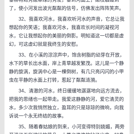
了，使小河发出波光粼粼的信号，仿佛发出阵阵笑声。
32、我喜欢河水，我喜欢听河水的声音，它总让我
想起你的笑语；我喜欢河水，我喜欢长时间的凝视河
水，它让我想起你的美丽的倒影。明知道这一切都是虚
幻，可这虚幻就是我终生的安慰。
33、在小溪的淙淙声中，饱含树脂的幼芽在开放，
水下的草长出水面，岸上青草越发繁茂。这儿是一个静
静的旋涡，旋涡中心是一棵倒树，有几只亮闪闪的小甲
虫在平静的水面上打转，惹起了粼粼涟漪。
34、清澈的河水，终日缓缓地潺潺地向远方流去，
把我的思绪也一起带走。我爱这静静的河，爱它清灵的
水，多少次我悄然独立，盈耳的只是琼琼的微响，向我
诉说一个永无终结的故事。
35、随着春姑娘的到来，小河变得特别娆媚，两旁