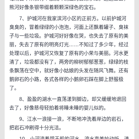
熊河好像条银带缀着颗颗深绿色的宝石。
7、护城河在我家滨河小区的正前方。以前护城河
臭臭的，冒着绿绿的小泡泡，河面上还飘着罐子、臭袜
子与一些垃圾。护城河好好像在哭，也失去了原有的美
丽，失去了原有的明亮灯光……不知过了多少年，经过
处理以后，护城河又恢复了原有的小荣与美丽。河水更
清了，垃圾都没有了，两旁的柳树郁郁葱葱，绿绿的枝
条飘荡在空中，就好像小姑娘的头发在随风飞舞。还有
鹅卵石的小路，各式各样的小鹅卵石踩在脚上舒服极
了。
8、盈盈的湖水一直荡漾到脚边，却又缓缓地退回
去了，好像慈母轻拍着将睡未睡的婴儿似的。
9、江水一浪接一浪，不断地冲洗着岸边的岩石，
把岩石冲刷得十分光洁。
10、小河流着碧玉般的河水，流水声美妙动听、清