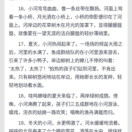
16、小河弯弯曲曲，像一条丝带在飘扬。河面上驾
着一条小桥，月光洒在小桥上，小桥的倒影便印在了河
面上。河岸边的花草树木在月光的笼罩下，显得朦朦胧
胧，就像蒙在一望无涯的洁白朦胧的轻纱薄绡里。
17、夏天，小河热闹起来了。一场场的倾盆大雨之
后，河里的水满了。鱼成群结队的在小河里游来游去，
引来了许多小鸭子。岸边柳树上的蝉儿不停的叫着：
“太热了，太热了！”拍热的孩子们钻到河里，不肯出
来。只有柳树悠闲地站在岸边，用她那长长的发辫，轻
轻地划动着水面。
18、哇鸣蝉噪的夏天来临了，两岸绿树成荫。傍
晚，小河沸腾了起来，孩子们三五成群地在小河游泳、
嬉戏，浣衣的姑娘一路欢笑；唱晚的渔舟满载而归。
19、冬天的小河，水更明澈了。河水缓缓地流着。
呼呼的北风卷来了六个瓣的雪花，洒落在水中，很快就