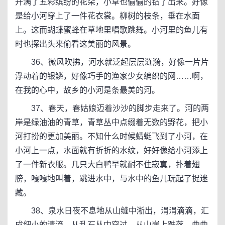
开满了五彩缤纷的花朵，小草也偷偷的钻了出来。好像
是给小河穿上了一件花衣裳。柳树的枝条，垂在水面
上。这而蝴蝶蜜蜂在草地里唱歌跳舞。小河里的鱼儿有
时也探出头来偷看这美丽的风景。
36、微风吹拂，河水就泛起层层涟漪，好像一片片
浮动着的银鳞，好像巧手的渔家少女编织的网……啊，
在我的心中，故乡的小河是条最美的河。
37、春天，春姑娘迈着沙沙的脚步走来了。河的两
岸是绿油油的青草，青草丛中点缀着无数的野花，把小
河打扮的更加美丽。不知什么时候蜻蜓飞到了小河，在
小河上一点，水面就有折折的水纹，好好像给小河添上
了一件新衣服。几只大白鸭早就耐不住寂寞，扑着翅
膀，嘎嘎地叫着，跳进水中，与水中的鱼儿玩起了捉迷
藏。
38、泉水日夜不息地从山缝中淅出，涓涓滴滴，汇
成细小的清流，从乱石丛中穿过，从山崖上跌落，曲曲