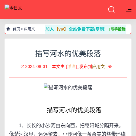
加入
全站免费下载/复制！
首页
>
应用文
【VIP】
[写手投稿]
描写河水的优美段落
2024-08-31
本文由:[
洋洋
]_发布到
应用文
描写河水的优美段落
1、长长的小沙河由东向西，把枣阳城分隔开来。
像楚河汉界，远远望去，小沙河像一条柔美的丝带环绕