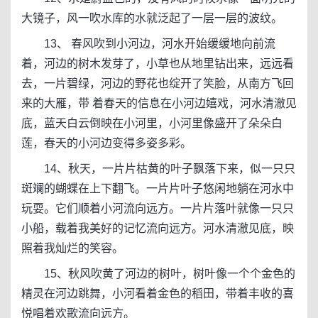
大镜子，风一吹水库的水就泛起了一层一层的波纹。
13、 春风吹到小河边，河水开始缓缓地向前流
着，河边的树木发芽了，小草也从地里钻出来，远远看
去，一片碧绿，河边的野花也绽开了笑脸，从南方飞回
来的大雁，带 着春天的信息在小河边嬉戏，河水清澈见
底，蓝天白云倒映在小河里，小河里像盛开了朵朵白
莲，春天的小河边变得多姿多彩。
14、秋天，一片片枯黄的叶子飘落下来，似一只只
斑斓的蝴蝶在上下翻飞。一片片叶子悠闲地躺在河水中
玩耍。它们顺着小河流向远方。一片片落叶就像一只只
小船，载着我美好的记忆流向远方。河水清澈见底，映
照着我灿烂的笑容。
15、秋风吹黄了河边的树叶，树叶像一个个金色的
精灵在河边跳舞，小河看着金色的稻田，带着丰收的喜
悦唱着欢歌流向远方。