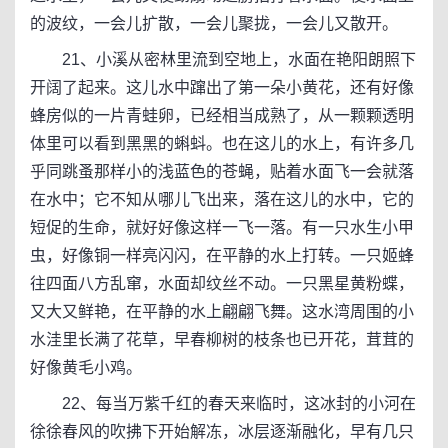
的波纹，一会儿扩散，一会儿聚拢，一会儿又散开。
21、小溪从密林里流到空地上，水面在艳阳朗照下
开阔了起来。这儿水中蹿出了第一朵小黄花，还有好像
蜂房似的一片青蛙卵，已经相当成熟了，从一颗颗透明
体里可以看到黑黑的蝌蚪。也在这儿的水上，有许多几
乎同跳蚤那样小的浅蓝色的苍蝇，贴着水面飞一会就落
在水中；它不知从哪儿飞出来，落在这儿的水中，它的
短促的生命，就好好像这样一飞一落。有一只水生小甲
虫，好像铜一样亮闪闪，在平静的水上打转。一只姬蜂
往四面八方乱窜，水面却纹丝不动。一只黑星黄粉蝶，
又大又鲜艳，在平静的水上翩翩飞舞。这水湾周围的小
水洼里长满了花草，早春柳树的枝条也已开花，茸茸的
好像黄毛小鸡。
22、每当万紫千红的春天来临时，这冰封的小河在
徐徐春风的吹拂下开始解冻，冰层逐渐融化，早有几只