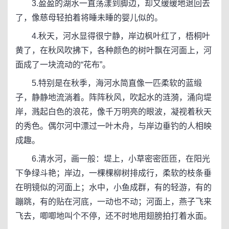
3.盈盈的湖水一直荡漾到脚边，却又缓缓地退回去
了，像慈母轻拍着将睡未睡的婴儿似的。
4.秋天，河水显得很宁静，岸边枫叶红了，梧桐叶
黄了，在秋风吹拂下，各种颜色的树叶飘在河面上，河
面成了一块流动的“花布”。
5.特别是在秋季，海河水简直像一匹柔软的蓝缎
子，静静地流淌着。阵阵秋风，吹起水的涟漪，涌向堤
岸，溅起白色的浪花，像千万明亮的眼波，凝视着秋天
的秀色。偶尔河中漂过一叶木舟，与岸边垂钓的人相映
成趣。
6.清水河，画一般：堤上，小草密密匝匝，在阳光
下争绿斗艳；岸边，一棵棵柳树排成行，柔软的枝条垂
在明镜似的河面上；水中，小鱼成群，有的轻游，有的
蹦跳，有的贴在河底，一动也不动；河面上，燕子飞来
飞去，唧唧地叫个不停，还不时地用翅膀拍打着水面。