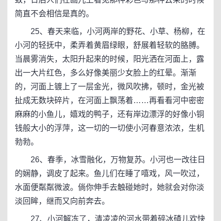
简直不会相信是真的。
25、春天来临，小河两岸的野花、小草、杨柳，在
小河的轻抚中，柔弄着黄眉绿眼，舒展着轻软的胳膊。
当晨雾消失，太阳升起来的时候，阳光洒在河面上，露
出一大片红色，多么好像美丽少女脸上的红晕。渐渐
的，河面上镀上了一层金光，微风吹拂，顿时，金光被
扯成无数块碎片，在河面上飘荡着……再看看河中密密
麻麻的小鱼儿，嬉戏的鸭子，还有岸边漂浮的好像小铜
钱般大小的浮萍，这一切的一切使小河春意浓浓，生机
勃勃。
26、春季，冰雪融化，万物复苏。小河也一改往日
的娴静，调皮了起来。鱼儿们在睡了嘻戏，风一吹过，
水面便粼粼微波。倘你伸手去触碰她时，她就会对你淡
淡回眸，继而又向前奔去。
27、小河解冻了，清凌凌的河水带着碎冰碴儿欢快