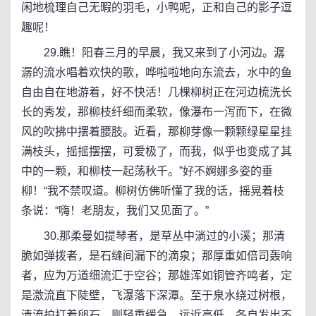
闲地梳理自己无暇的羽毛，小鸭呢，正和自己的影子逗
趣呢！
29.瞧！阳春三月的早晨，我又来到了小河边。潺
潺的流水唱着欢快的歌，哗啦啦地向东流去，水中的鱼
自由自在地游着，好不快活！几棵柳树正在河边梳洗长
长的秀发，那柳枝纤细而柔软，像瀑布一泻而下，在微
风的吹拂中摆着腰肢。近看，那柳芽像一颗颗绿星星挂
满枝头，摇摇摆摆，可爱极了，而我，似乎也变成了其
中的一颗，和柳枝一起荡秋千。”好不婀娜多姿的垂
柳！“我不禁叹道。柳树仿佛听懂了我的话，摇晃着枝
条说：“嗨！老朋友，我们又见面了。”
30.那柔曼如提琴者，是草丛中淌过的小溪；那清
脆如弹拨者，是石缝间漏下的滴泉；那厚重如倍司轰响
者，应为万道细流汇于空谷；那雄浑如铜管齐鸣者，定
是激流直下陡壁，飞瀑落下深潭。至于泉水绕过树根，
清流拍打着卵石，则轻重缓急，远近高低，各自发出不