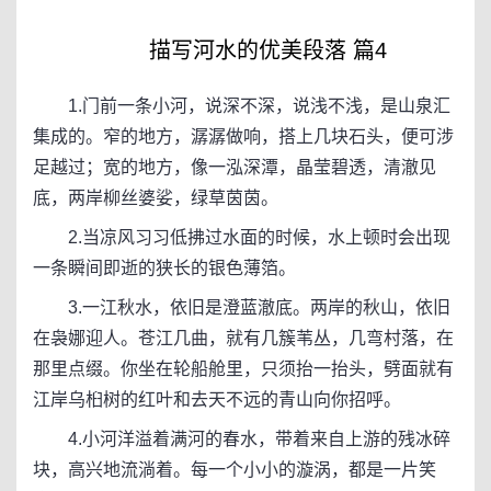
描写河水的优美段落 篇4
1.门前一条小河，说深不深，说浅不浅，是山泉汇
集成的。窄的地方，潺潺做响，搭上几块石头，便可涉
足越过；宽的地方，像一泓深潭，晶莹碧透，清澈见
底，两岸柳丝婆娑，绿草茵茵。
2.当凉风习习低拂过水面的时候，水上顿时会出现
一条瞬间即逝的狭长的银色薄箔。
3.一江秋水，依旧是澄蓝澈底。两岸的秋山，依旧
在袅娜迎人。苍江几曲，就有几簇苇丛，几弯村落，在
那里点缀。你坐在轮船舱里，只须抬一抬头，劈面就有
江岸乌桕树的红叶和去天不远的青山向你招呼。
4.小河洋溢着满河的春水，带着来自上游的残冰碎
块，高兴地流淌着。每一个小小的漩涡，都是一片笑