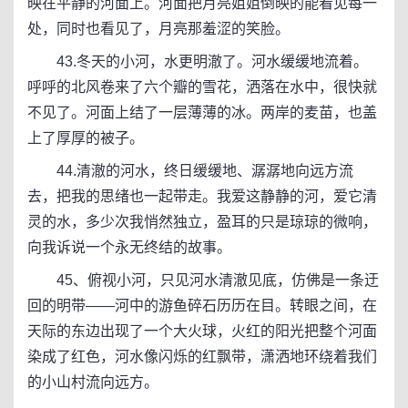
映在平静的河面上。河面把月亮姐姐倒映的能看见每一
处，同时也看见了，月亮那羞涩的笑脸。
43.冬天的小河，水更明澈了。河水缓缓地流着。
呼呼的北风卷来了六个瓣的雪花，洒落在水中，很快就
不见了。河面上结了一层薄薄的冰。两岸的麦苗，也盖
上了厚厚的被子。
44.清澈的河水，终日缓缓地、潺潺地向远方流
去，把我的思绪也一起带走。我爱这静静的河，爱它清
灵的水，多少次我悄然独立，盈耳的只是琼琼的微响，
向我诉说一个永无终结的故事。
45、俯视小河，只见河水清澈见底，仿佛是一条迂
回的明带——河中的游鱼碎石历历在目。转眼之间，在
天际的东边出现了一个大火球，火红的阳光把整个河面
染成了红色，河水像闪烁的红飘带，潇洒地环绕着我们
的小山村流向远方。