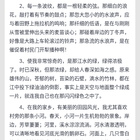
2、每一条波纹，都是一根轻柔的弦。那细白的浪
花，敲打着有节奏的鼓点；那忽大忽小的的水波声，应
与着田野上拖拉机的鸣响；那纤细的低语，是在与刚刚
从雪被里伸出头来的麦苗谈心；那碰着岸边的丁冬声，
好像是大路上车轮滚过的铃声；那急流的水浪声，是在
催促着村民门开犁播种啊！
3、使我非常惊奇的，是那江水的绿，绿得浓极
了。时已深秋，但那浓绿，却给人春深如海之感。原来
雄伟的山，苍郁的树，苔染的石壁，滴水的竹林，都在
江中投下绿油油的倒影，事实上是天空与地面整个绿成
一片，就连我自己也在那闪闪绿色之中了。
4、在我的家乡，有美丽的田园风光，我尤其喜欢
村旁的那条小河。春天，小河一片生机勃勃的景象。岸
边，芳草萋萋；河里，溪水淙淙流淌。河水清澈透明，
可以清晰地看见河底光滑的鹅卵石。河面上，几只雪白