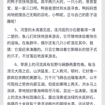
的鸭子欢快地游戏。其中两只大的，一只小的，恩恩爱
爱，是一家三口吧。鸭爸爸潜伏到水底寻食，鸭妈妈悠
闲地梳理自己无暇的羽毛，小鸭呢，正与自己的影子逗
趣呢！
5、河里的水清澈见底，连河底的沙石都看得一清
二楚的，鱼儿们欢快地游来游去，它尽情地体验着快乐
的滋味。在鱼群中，偶尔还有几只小虾混在其中，我
猜：它是赶来凑趣的。只见它舞动着它那细长的钳子式
的爪子，不甘落后地游来游去。
6、草原上的河流具有狂野与娴静两重性格。每当
滂沱大雨之后，山洪猛发，汇入熊河，顿时，它好像一
群疯狂奔腾的黄膘马，万千只飞蹄击出隆隆涛声，以不
可阻挡之势奔向碧玉湖。但是如果晴上两天，洪水马上
消退，草地就好像海绵吸尽污垢，显出一泓清碧。浅滩
上的流水净似琉璃白玉，露出浅黄或淡绿的水底卵石，
每隔百十米就有个激流冲刷出的碧绿水潭。远远望去，