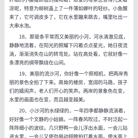
凉呢，特意为柳树盖上了一件薄如蝉叶的轻纱。小鱼醒
来了，它可调皮多了，它在水里蹦来跳去，嘴里吐出一
大串水泡。
18、那是条平常而又美丽的小河，河水清澈见底，
静静地流着，在阳光的照耀下闪着点点星光，她日夜流
淌，渐渐消失在山的转弯处。站在高处看，它就好像一
条漂亮的绸带飘绕在山间。
19、美丽的流沙河，你好像一个照相机，把两岸秀
丽的景色全拍了下来。高耸的楼房，宽阔的马路，孩子
们的嬉闹声，老人们开心的笑声。两岸的景象色在变，
水里的画面也在变，而且越变越美。
20、小沙河的水绿绿的，一年四季都静静流淌着，
好好像一个文静的小姑娘。一阵春风吹过，不时泛起一
阵阵细小的波纹。几只野鸭一会儿浮出水面，一会儿钻
进水里，一会儿又使劲扇动翅膀拍打着水面。使水面上