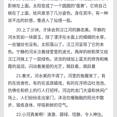
影映在上面。太阳变成了一个圆圆的“蛋黄”，它将自己
映在了上面，给风景添了几分姿色。身在其中，有一种
说不出的妙感，像进入了仙境一般。
20.上了沙洲，才体会到汉江河的静态美。平静的
河水犹如一块碧玉，除了漂浮在水面上的细细的水草，
一丝皱纹也没有。太阳落山了，汉江河呈现了它的本
色。宁静的河水泛着绿莹莹的波光，两岸的树和草又给
汉江河抹上了一层绿色。浓浓的绿加上蓝天的修饰和晚
霞的滋润，闪动着美丽的光芒，跳跃着，跳跃着
21.春天，河水美的不得了。河里的鱼醒来了，有
的在找食吃，有的在追逐嬉戏，有的在浮桥边吐泡泡，
仿佛在和桥上的行人打招呼。河边的龙门大道和休闲广
场上，人们纷纷走出家门，沐浴在暖融融的阳光中散
步、锻炼身体、呼吸新鲜的空气。
22.小河真美啊！清澈、碧绿、恬静，令人神往。