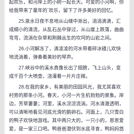
起欢乐，和河岸上的小树一起长大。可爱的小河啊，你
给我带来了童年的`欢乐，留下了许多美好的回忆。
25.泉水日夜不息地从山缝中淅出，涓涓滴滴，汇
成细小的清流，从乱石丛中穿过，从山崖上跌落，曲曲
弯弯，流淌在杂草和荆棘丛生的坎坷的山岩之间。
26.小河解冻了，清凌凌的河水带着碎冰碴儿欢快
地流淌着，弹奏着美妙的琴声。
27.峡谷中的溪水真像长出了翅膀，飞上山头，变
成千百个大喷壶，浇灌着一片片庄稼。
28.在我的家乡，有美丽的田园风光，我尤其喜欢
村旁的那条小河。春天，小河一片生机勃勃的景象。岸
边，芳草萋萋；河里，溪水淙淙流淌。河水清澈透明，
可以清晰地看见河底光滑的鹅卵石。河面上，几只雪白
的鸭子欢快地游戏。其中两只大的，一只小的，恩恩爱
爱，是一家三口吧。鸭爸爸潜伏到水底寻食，鸭妈妈悠