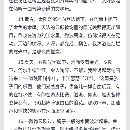
在松花江江桥上观看犹如万马奔腾的画卷时，又好像是
在倾听一曲气势磅礴的交响乐。
14.黄昏，太阳沉沉地向西边落下，在河面上撕下
了金色的余辉。天边的云彩被绚丽的霞光映照得更加耀
目，倒映在清澈的江水里，微波荡漾，仿佛觉得天在晃
动。河边的树呀、人呀，都变成了橘色，我沐浴在灿烂
的霞光中，是那么的惬意。
15.夏天，在阳光照耀下，河面泛着金光。夕阳
下，河水半绿半红，令人陶醉，不禁让我吟诵起两句唐
诗来：“一道残阳铺水中，半江瑟瑟半江红。”这里是孩
子们的乐园，他们光着身子，像鱼儿一样自由玩耍，有
的在打水仗，有的在游泳比赛，潜泳、仰泳、蛙泳各种
姿势都有，飞溅起阵阵银白色的浪花。那欢呼声、加油
声和愉快的笑声在河面上空回荡。
16.一阵微风吹过，镜子一般的水面波动起来。鱼
儿成群结队地游到水面，张大嘴呼吸着新鲜空气。偶尔