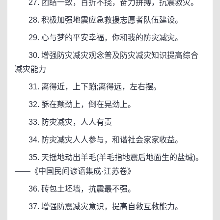
27. 团结一致，百折不挠，奋力拼搏，抗震救灾。
28. 积极加强地震应急救援志愿者队伍建设。
29. 心与梦的平安幸福，你和我的防灾减灾。
30. 增强防灾减灾观念普及防灾减灾知识提高综合
减灾能力
31. 离得近，上下蹦;离得远，左右摆。
32. 酥在颠劲上，倒在晃劲上。
33. 防灾减灾，人人有责
34. 防灾减灾人人参与，和谐社会家家收益。
35. 天摇地动出羊毛(羊毛指地震后地面生的盐缄)。
——《中国民间谚语集成·江苏卷》
36. 砖包土坯墙，抗震最不强。
37. 增强防震减灾意识，提高自救互救能力。