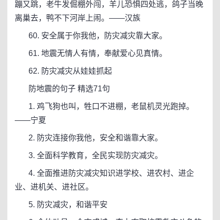
蹦又跳，老牛发倔棚外闯，羊儿恐惧四处逃，鸽子当晚
离巢去，鸭不下河岸上闹。——汉族
60. 安全属于你我他，防灾减灾靠大家。
61. 地震无情人有情，奉献爱心见真情。
62. 防灾减灾从娃娃抓起
防地震的句子 精选71句
1. 鸡飞狗也叫，牲口不进棚，老鼠机灵光跑掉。
——宁夏
2. 防灾连接你我他，安全和谐靠大家。
3. 全面科学教育，全民实现防灾减灾。
4. 全面推进防灾减灾知识进学校、进农村、进企
业、进机关、进社区。
5. 防灾减灾，和谐平安