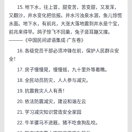
15. 地下水，往上冒，甜变苦，苦变甜，又发浑，
又翻沙，井水变化把信报。井水污浊泉水涸，鱼儿惊慌
水面。地下水，有前兆，大涨大落地震到井水是个宝，
前兆来得早。鸽子惊飞不回巢，兔子竖耳蹦又撞。
———《中国民间谚语集成·广东卷》
16. 各级党员干部必须冲锋在前，保护人民群众安
全！
17. 房子慢慢晃，慢慢摇，九十里外等着瞧。
18. 全民动员防灾，人人参与减灾。
19. 抗震救灾人人有责！
20. 依法防震减灾，建设和谐左云
21. 学习减灾知识营造安全家园
22. 牛羊骡马不进厩，猪不吃食狗乱咬。