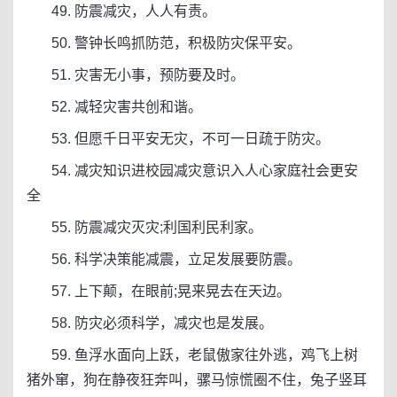
49. 防震减灾，人人有责。
50. 警钟长鸣抓防范，积极防灾保平安。
51. 灾害无小事，预防要及时。
52. 减轻灾害共创和谐。
53. 但愿千日平安无灾，不可一日疏于防灾。
54. 减灾知识进校园减灾意识入人心家庭社会更安
全
55. 防震减灾灭灾;利国利民利家。
56. 科学决策能减震，立足发展要防震。
57. 上下颠，在眼前;晃来晃去在天边。
58. 防灾必须科学，减灾也是发展。
59. 鱼浮水面向上跃，老鼠傲家往外逃，鸡飞上树
猪外窜，狗在静夜狂奔叫，骡马惊慌圈不住，兔子竖耳