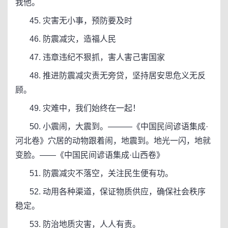
我他。
45. 灾害无小事，预防要及时
46. 防震减灾，造福人民
47. 违章违纪不狠抓，害人害己害国家
48. 推进防震减灾责无旁贷，坚持居安思危义无反
顾。
49. 灾难中，我们始终在一起！
50. 小震闹，大震到。———《中国民间谚语集成·
河北卷》穴居的动物跟着闹，地震到。地光一闪，地就
变脸。——《中国民间谚语集成·山西卷》
51. 防震减灾不落空，关注民生便有功。
52. 动用各种渠道，保证物质供应，确保社会秩序
稳定。
53. 防治地质灾害，人人有责。