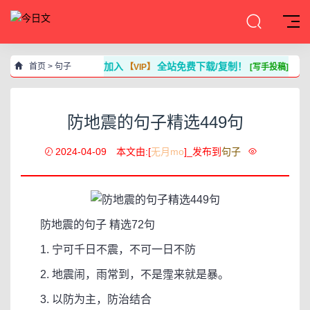
加入
全站免费下载/复制！
首页
>
句子
【VIP】
[写手投稿]
防地震的句子精选449句
2024-04-09
本文由:[
无月mo
]_发布到
句子
防地震的句子 精选72句
1. 宁可千日不震，不可一日不防
2. 地震闹，雨常到，不是霪来就是暴。
3. 以防为主，防治结合