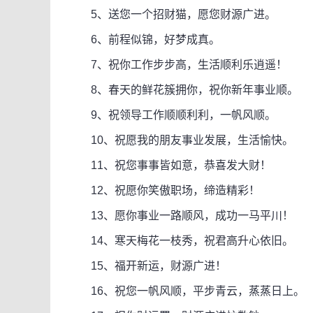
5、送您一个招财猫，愿您财源广进。
6、前程似锦，好梦成真。
7、祝你工作步步高，生活顺利乐逍遥！
8、春天的鲜花簇拥你，祝你新年事业顺。
9、祝领导工作顺顺利利，一帆风顺。
10、祝愿我的朋友事业发展，生活愉快。
11、祝您事事皆如意，恭喜发大财！
12、祝愿你笑傲职场，缔造精彩！
13、愿你事业一路顺风，成功一马平川！
14、寒天梅花一枝秀，祝君高升心依旧。
15、福开新运，财源广进！
16、祝您一帆风顺，平步青云，蒸蒸日上。