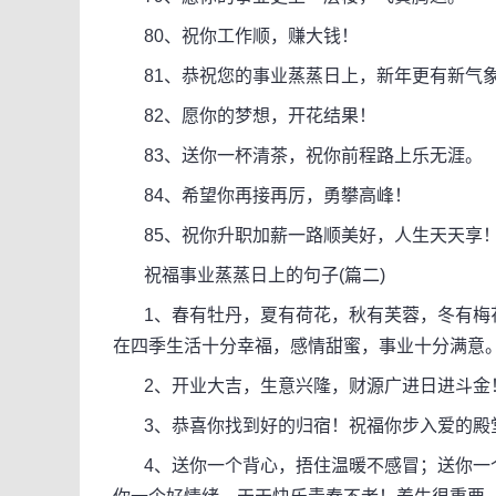
80、祝你工作顺，赚大钱！
81、恭祝您的事业蒸蒸日上，新年更有新气
82、愿你的梦想，开花结果！
83、送你一杯清茶，祝你前程路上乐无涯。
84、希望你再接再厉，勇攀高峰！
85、祝你升职加薪一路顺美好，人生天天享
祝福事业蒸蒸日上的句子(篇二)
1、春有牡丹，夏有荷花，秋有芙蓉，冬有梅花
在四季生活十分幸福，感情甜蜜，事业十分满意
2、开业大吉，生意兴隆，财源广进日进斗金
3、恭喜你找到好的归宿！祝福你步入爱的殿
4、送你一个背心，捂住温暖不感冒；送你一个