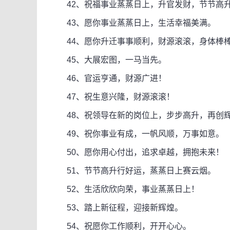
42、祝福事业蒸蒸日上，升官发财，节节高
43、愿你事业蒸蒸日上，生活幸福美满。
44、愿你升迁事事顺利，财源滚滚，身体棒
45、大展宏图，一马当先。
46、官运亨通，财源广进！
47、祝生意兴隆，财源滚滚！
48、祝领导在新的岗位上，步步高升，再创
49、祝你事业有成，一帆风顺，万事如意。
50、愿你用心付出，追求卓越，拥抱未来！
51、节节高升行好运，蒸蒸日上赛云烟。
52、生活欣欣向荣，事业蒸蒸日上！
53、踏上新征程，迎接新辉煌。
54、祝愿你工作顺利，开开心心。