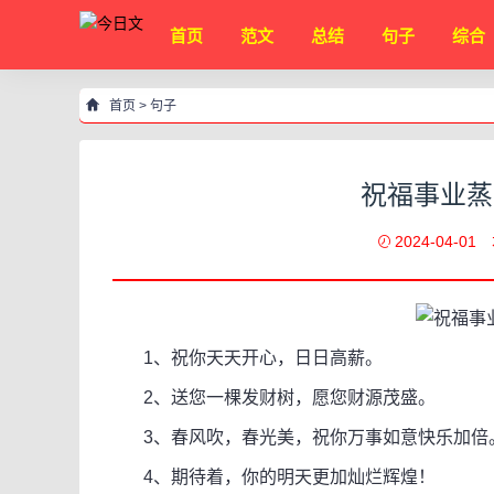
首页
范文
总结
句子
综合
首页
>
句子
祝福事业蒸
2024-04-01
1、祝你天天开心，日日高薪。
2、送您一棵发财树，愿您财源茂盛。
3、春风吹，春光美，祝你万事如意快乐加倍
4、期待着，你的明天更加灿烂辉煌！