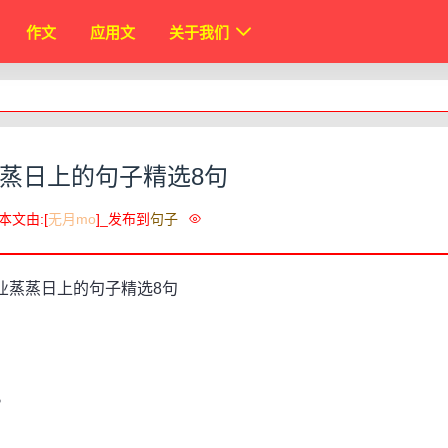
作文
应用文
关于我们
蒸日上的句子精选8句
本文由:[
无月mo
]_发布到
句子
。