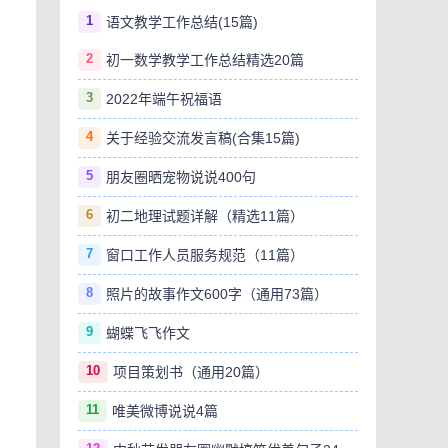
1
语文教学工作总结(15篇)
2
初一数学教学工作总结精选20篇
3
2022年端午祝福语
4
关于经验交流发言稿(合集15篇)
5
朋友圈晒宠物说说400句
6
初二地理试题详解（精选11篇）
7
窗口工作人员服务规范（11篇）
8
照片的故事作文600字（通用73篇）
9
蝴蝶飞飞作文
10
项目策划书（通用20篇）
11
唯美微博说说4篇