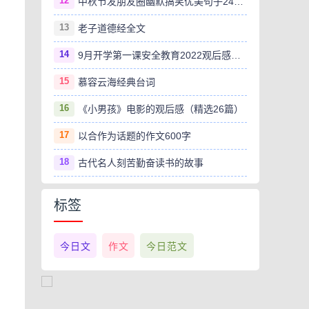
12
中秋节发朋友圈幽默搞笑优美句子240句
13
老子道德经全文
14
9月开学第一课安全教育2022观后感范文（精选8篇）
15
慕容云海经典台词
16
《小男孩》电影的观后感（精选26篇）
17
以合作为话题的作文600字
18
古代名人刻苦勤奋读书的故事
标签
今日文
作文
今日范文