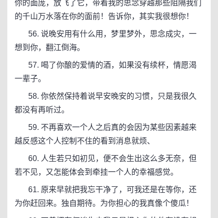
你的面庞，放飞了它，带着我的思念穿越那些阻隔我们
的千山万水落在你的面前！告诉你，其实我很想你！
56. 说晚安用有什么用，梦里梦外，思念成灾，一
想到你，翻江倒海。
57. 喝了你酿的爱情的酒，如果没有续杯，情愿渴
一辈子。
58. 你依然保持着说早安晚安的习惯，只是我很久
都没有再听过。
59. 不再喜欢一个人之后真的会因为某些因素越来
越反感这个人控制不住的看到消息就烦​、
60. 人生若只如初见，便不会生出这么多无奈，但
若不见，又怎能体会到牵挂一个人的幸福感觉。
61. 原来早就把我忘干净了，可我还是在等你，还
为你赶回来。独自期待。为你担心的我真像个傻瓜！