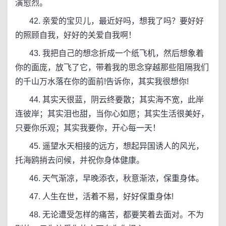
演愈烈。
42. 亲爱的宝贝儿，最近好吗，想我了吗？要好好
的照顾自我，好好的关爱自我啊！
43. 我把自己的想念折成一个纸飞机，然后想象着
你的面庞，放飞了它，带着我的思念穿越那些阻隔我们
的千山万水落在你的面前!告诉你，其实我很想你!
44. 其实天很蓝，阴云终要散；其实海不宽，此岸
连彼岸；其实泪也甜，当你心如愿；其实生活很美好，
只要你乐观；其实我要你，开心每一天！
45. 遥望水天相接的远方，想起异国诱人的风光，
托海鸥捎去问候，并祝你身体健康。
46. 天气渐凉，早晚添衣，秋意渐浓，保重身体。
47. 人生在世，活着不易，好好保重身体!
48. 无论遭受怎样的痛苦，都要笑着去面对。不为