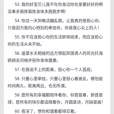
53. 我的好宝贝儿我不在你身边你在家要好好的啊
没事多锻炼锻炼身体多跑跑步啊!
54. 你这一天到晚活蹦乱跳，让我真的很担心你，
只是因为我内心特别的牵挂你，你是我心尖上的人！
55. 你不应该担心你的生活即将结束，而应该担心
你的生活从未开始。
56. 遥望水天相接的远方想起异国诱人的风光托海
鸥捎去问候并祝你身体健康。
57. 在我追不上的距离，担心你一个人孤寂。
58. 只要心里牵挂，只要心里担心着彼此，哪怕是
时间再久，距离再远，也无所谓。
59. 愿所有的幸福都陪伴着你，仰首是春，俯首是
球；愿所有的快乐都追随着你，月圆是诗，月缺是画！
60. 夜深了，想你和饿着都得忍着。