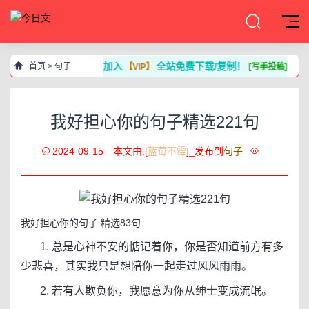
加入
全站免费下载/复制！
首页
>
句子
【VIP】
[写手投稿]
我好担心你的句子精选221句
2024-09-15
本文由:[
蓝莓不霉
]_发布到
句子
我好担心你的句子 精选83句
1. 总是心神不安的惦记着你，你是否知道前方有多
少悲喜，其实我只是想陪你一起走过风风雨雨。
2. 若有人欺负你，我愿意为你从绅士变成流氓。