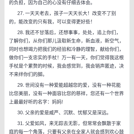
的负担，因为自己的心没有仔细去体会。
27. 一天天老去，孩子一天天长大！改变不了别
的，能改变的只有我，可以变得更好些！
28. 我还不甘落后，还想事事，处处，追上你们，
了解你们，从你们那儿汲取新生命，新血液，新空气，
同时也想竭力把我们的经验和冷静的理智，献给你们，
做你们一支忠实的手杖！万一有一天，你们觉得我这根
手杖是个累赘的时候，我会感觉到，我会销声匿迹，决
不来绊你们的脚。
29. 世间没有一种爱能超越您的爱，没有一种花能
比您美丽，没有一种面容比您的慈祥，您还有一个世界
上最最好听的名字：妈妈!
30. 父亲的爱是威严、沉默、忧郁又是深远。
31. 父爱如风，来无踪去无影，但常常会飘散于家
庭的每一个角落，只要有父亲在全家人就会感到欢心鼓