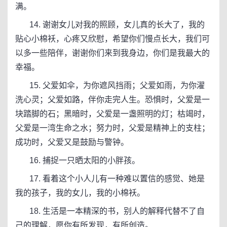
满。
14. 谢谢女儿对我的照顾，女儿真的长大了，我的
贴心小棉袄，心疼又欣慰，希望你们慢点长大，我们可
以多一些陪伴，谢谢你们来到我身边，你们是我最大的
幸福。
15. 父爱如伞，为你遮风挡雨；父爱如雨，为你濯
洗心灵；父爱如路，伴你走完人生。恐惧时，父爱是一
块踏脚的石；黑暗时，父爱是一盏照明的灯；枯竭时，
父爱是一湾生命之水；努力时，父爱是精神上的支柱；
成功时，父爱又是鼓励与警钟。
16. 捕捉一只晒太阳的小胖孩。
17. 看着这个小人儿有一种难以置信的感觉、她是
我的孩子，我的女儿，我的小棉袄。
18. 生活是一本精深的书，别人的解释代替不了自
己的理解，愿你有所发现，有所创造。