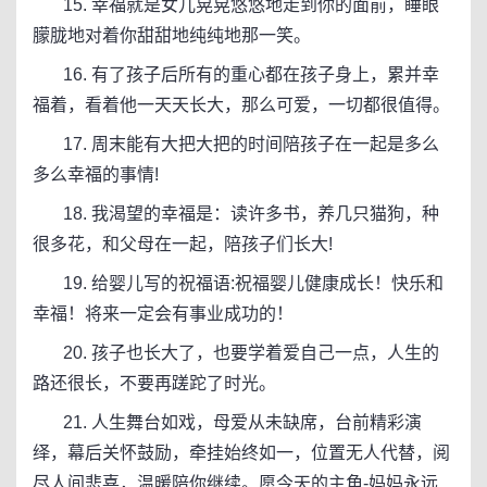
15. 幸福就是女儿晃晃悠悠地走到你的面前，睡眼
朦胧地对着你甜甜地纯纯地那一笑。
16. 有了孩子后所有的重心都在孩子身上，累并幸
福着，看着他一天天长大，那么可爱，一切都很值得。
17. 周末能有大把大把的时间陪孩子在一起是多么
多么幸福的事情!
18. 我渴望的幸福是：读许多书，养几只猫狗，种
很多花，和父母在一起，陪孩子们长大!
19. 给婴儿写的祝福语:祝福婴儿健康成长！快乐和
幸福！将来一定会有事业成功的！
20. 孩子也长大了，也要学着爱自己一点，人生的
路还很长，不要再蹉跎了时光。
21. 人生舞台如戏，母爱从未缺席，台前精彩演
绎，幕后关怀鼓励，牵挂始终如一，位置无人代替，阅
尽人间悲喜，温暖陪你继续。愿今天的主角-妈妈永远