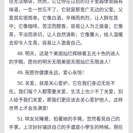
往无法细诉，然而，它让你在过后的日子里越体会越有
味道，一生一世忘不了，它就是那宽广无边的父爱。父
爱其实很简单。它像白酒，辛辣而热烈，让人醉在其
中；它像咖啡，苦涩而醇香，容易让人为之振奋；它像
茶，平淡而亲切，让人自然清新；它像篝火，给人温暖
去却令人生畏，容易让人激奋自己。
48. 明天，这是个美丽灿烂辉映着五光十色的迷人
的字眼。愿你的明天无限美丽无限灿烂无限迷人！
49. 祝愿你健康永远，爱心永恒！
50. 关爱，就是关心爱护，它在我们身边无处不
在。我们每个人都需要关爱，生活上也少不了关爱，别
人给予我们关爱，那我们更应该去关心爱护他人，这样
世界上才会充满爱!
51. 哄女兒睡覺，拍著她的手臂。忽然看見自己的
手掌。上次好好端詳自己的手還是小學生的時候。現在