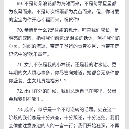
69. 不是每朵浪花都为海滩而来，不是每颗星星都
为夜幕而来，不是每次细雨都为麦苗而来，但，你可爱
的宝宝为你开心幸福而来，祝贺你!
70. 亲情是什么?是甘甜的乳汁，哺育我们成长，是
明亮的双眸，指引我们前进;是温柔的话语，呵护我们的
心灵。时间的流逝，带走了爸爸的青春岁月，也带不走
记忆中的“欢乐童年。
71. 女儿不仅是我的小棉袄，还是我的泔水缸、更
年期的女人烦心事多，你尽管向她道，她都会无条件替
你盛装、生女儿真是福分！?
72. 出门在外的时候，我们总想自己在哪里，父母
会想我们在哪里。
73. 成长，似乎是一个不可逆转的话题。处在这个
阶段的我们总是十分兴奋，十分叛逆，十分迷茫。我们
会偷偷注意身边的人的一言一行；我们开始狂躁，不再