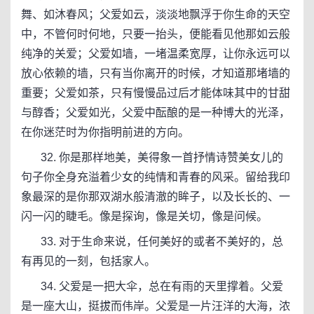
舞、如沐春风；父爱如云，淡淡地飘浮于你生命的天空
中，不管何时何地，只要一抬头，便能看见他那如云般
纯净的关爱；父爱如墙，一堵温柔宽厚，让你永远可以
放心依赖的墙，只有当你离开的时候，才知道那堵墙的
重要；父爱如茶，只有慢慢品过后才能体味其中的甘甜
与醇香；父爱如光，父爱中酝酿的是一种博大的光泽，
在你迷茫时为你指明前进的方向。
32. 你是那样地美，美得象一首抒情诗赞美女儿的
句子你全身充溢着少女的纯情和青春的风采。留给我印
象最深的是你那双湖水般清澈的眸子，以及长长的、一
闪一闪的睫毛。像是探询，像是关切，像是问候。
33. 对于生命来说，任何美好的或者不美好的，总
有再见的一刻，包括家人。
34. 父爱是一把大伞，总在有雨的天里撑着。父爱
是一座大山，挺拔而伟岸。父爱是一片汪洋的大海，浓