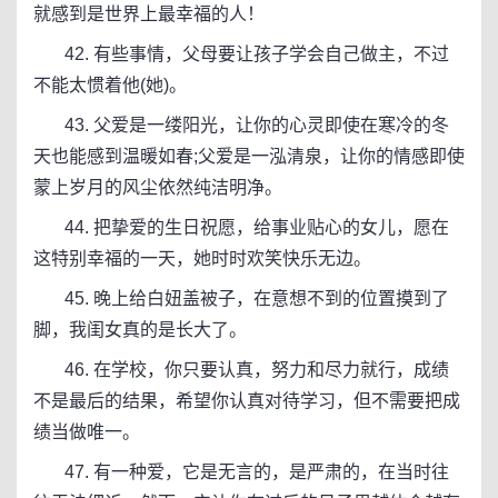
就感到是世界上最幸福的人！
42. 有些事情，父母要让孩子学会自己做主，不过
不能太惯着他(她)。
43. 父爱是一缕阳光，让你的心灵即使在寒冷的冬
天也能感到温暖如春;父爱是一泓清泉，让你的情感即使
蒙上岁月的风尘依然纯洁明净。
44. 把挚爱的生日祝愿，给事业贴心的女儿，愿在
这特别幸福的一天，她时时欢笑快乐无边。
45. 晚上给白妞盖被子，在意想不到的位置摸到了
脚，我闺女真的是长大了。
46. 在学校，你只要认真，努力和尽力就行，成绩
不是最后的结果，希望你认真对待学习，但不需要把成
绩当做唯一。
47. 有一种爱，它是无言的，是严肃的，在当时往