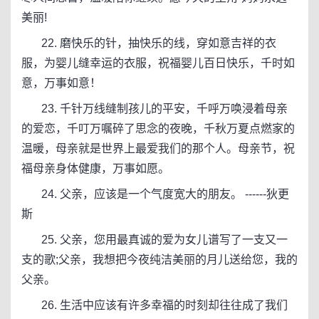
美丽!
22. 磨快乐的针，抽快乐的线，穿如意吉祥的衣
服，为婴儿缝幸运的衣服，祝福婴儿百日快乐，千时如
意，万事如意！
23. 千针万线缝制孩儿的平安，千呼万唤浸着母亲
的爱恋，千叮万嘱碎了思念的夜晚，千秋万夏点燃家的
温暖，母亲就是世界上最爱我们的那个人。母亲节，祝
福母亲身体健康，万事如愿。
24. 父亲，应该是一个气度宽大的朋友。 ------狄更
斯
25. 父亲，您用最真诚的爱为女儿谱写了一支又一
支的歌;父亲，我想把今夜纯洁美丽的月儿送给您，我的
父亲。
26. 生活中应该有许多幸福的时刻却往往成了我们