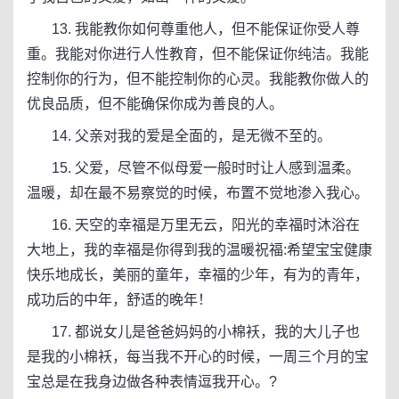
13. 我能教你如何尊重他人，但不能保证你受人尊
重。我能对你进行人性教育，但不能保证你纯洁。我能
控制你的行为，但不能控制你的心灵。我能教你做人的
优良品质，但不能确保你成为善良的人。
14. 父亲对我的爱是全面的，是无微不至的。
15. 父爱，尽管不似母爱一般时时让人感到温柔。
温暖，却在最不易察觉的时候，布置不觉地渗入我心。
16. 天空的幸福是万里无云，阳光的幸福时沐浴在
大地上，我的幸福是你得到我的温暖祝福:希望宝宝健康
快乐地成长，美丽的童年，幸福的少年，有为的青年，
成功后的中年，舒适的晚年！
17. 都说女儿是爸爸妈妈的小棉袄，我的大儿子也
是我的小棉袄，每当我不开心的时候，一周三个月的宝
宝总是在我身边做各种表情逗我开心。?