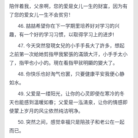
陪伴着我，父亲啊，您的爱是女儿一生的财富，因为有
了您的爱女儿一生不会贫穷！
46. 喆喆希望你在下一学期里培养好对学习的兴
趣，有一个好的学习习惯，以取得学习上的进步!
47. 今天突然發現女兒的小手手長大了許多，想起
之前第一次給她剪指甲我緊張的滿頭大汗，小手手太小
了，指甲也小小的。現在看指甲就明顯的變大了。
48. 你快乐也好淘气也罢，只要健康平安我便心静
如水。
49. 父爱是一缕阳光，让你的心灵即使在寒冷的冬
天也能感到温暖如春；父爱是一泓清泉，让你的情感即
使蒙上岁月的风尘依然纯洁明净。
50. 突然之间，感觉幸福只是陪孩子和老公在一起
而已。