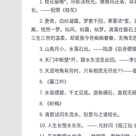
1. 桂花留晚*，帘影淡秋光。靡靡风还落，
长。——倪瓒《桂花》
2. 更夜，白纱凝霜，梦萦千回，寒雾浓*里，
离，恍然一梦。似风，似霜，似梦。滴落在磐石
三生三世的温柔，却是我今世痴痴眷眷，无悔无
3. 山高月小，水落石出。——陆游《后赤壁
4. 天门中断楚*开，碧水东流至此回。——李
5. 天涯地角有穷时，只有相思无尽处??——
6. 《暮江吟》
7. 水皆缥碧，千丈见底。游鱼细石，直视无
8. 《岭梅》
9. 清君试问东流水，别意与之谁短长。
10. 人生长恨水长东。 —— 元好问《临江仙