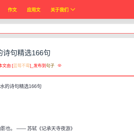
作文
应用文
关于我们
的诗句精选166句
本文由:[
蓝莓不霉
]_发布到
句子
影也。 —— 苏轼《记承天寺夜游》