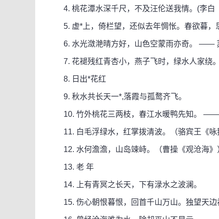
4. 桃花潭水深千尺，不及汪伦送我情。(李白
5. 虚*上，倚栏望，还似去年惆怅。春欲暮，
6. 水光潋滟晴方好，山色空蒙雨亦奇。 —— 
7. 花褪残红青杏小，燕子飞时，绿水人家绕。
8. 日出*花红
9. 秋水共长天一*,落霞与孤鹜齐飞。
10. 竹外桃花三两枝，春江水暖鸭先知。 ——
11. 白毛浮绿水，红掌拨清波。（骆宾王《咏
12. 水何澹澹，山岛竦峙。（曹操《观沧海》
13. 老 年
14. 上有青冥之长天，下有渌水之波澜。
15. 伤心朝恨暮恨，回首千山万山。独望天