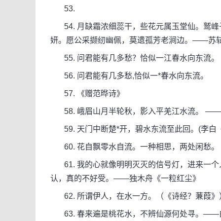
53.
54. 月缺霜浓细蕊干，些花元属玉堂仙。鹫
妍。愿公采撷纫幽佩，莫遗孤芳老涧边。——苏
55. 问君能有几多愁？恰似一江春水向东流。 
56. 问君能有几多愁,恰似一*春水向东流。
57. 《赠范晔诗》
58. 峨眉山月半轮秋，影入平羌江水流。 ——
59. 天门中断楚*开，碧水东流至此回。(李白
60. 花自飘零水自流。一种相思，两处闲愁。
61. 我的心就像明明灭灭的信号灯，进来一
认，真的不好受。——独木舟《一粒红尘》
62. 所谓伊人，在水一方。（《诗经？蒹葭》
63. 春来遍是桃花水，不辨仙源何处寻。——