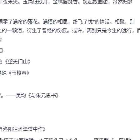
菲菲夜未央。玉绳低缺月，金鸭罢焚香。忽起故园想，冷然归梦
凋零了满帘的落花。满攒的相思，纷飞了忧*的情话。相聚，别
上的一颗泪，衍生了曾经的伤痕。或许，离别只是今生的远行，
怨
赋》
白《望天门山》
晏殊《玉楼春》
碍。——吴均《与朱元思书》
·自洛阳往孟津道中作》