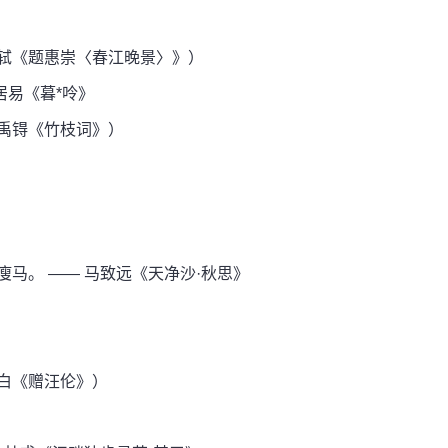
轼《题惠崇〈春江晚景〉》）
居易《暮*呤》
禹锝《竹枝词》）
马。 —— 马致远《天净沙·秋思》
白《赠汪伦》）