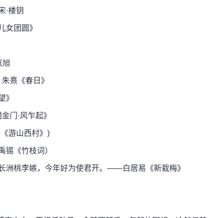
宋·楼钥
儿女团圆》
张旭
 朱熹《春日》
望》
谒金门·风乍起》
《游山西村》)
禹锡《竹枝词）
怕长洲桃李嫉，今年好为使君开。——白居易《新栽梅》