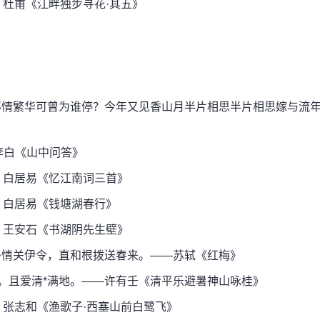
 杜甫《江畔独步寻花·其五》
郎情繁华可曾为谁停？今年又见香山月半片相思半片相思嫁与流
李白《山中问答》
 白居易《忆江南词三首》
 白居易《钱塘湖春行》
 王安石《书湖阴先生壁》
多情关伊令，直和根拨送春来。——苏轼《红梅》
。且爱清*满地。——许有壬《清平乐避暑神山咏桂》
 张志和《渔歌子·西塞山前白鹭飞》