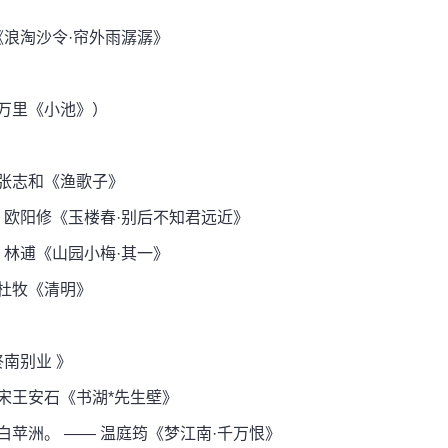
《浪淘沙令·帘外雨潺潺》
万里《小池》）
张志和《渔歌子》
 欧阳修《玉楼春·别后不知君远近》
 林逋《山园小梅·其一》
杜牧《清明》
南别业 》
宋王安石《书湖*先生壁》
苹洲。 —— 温庭筠《梦江南·千万恨》