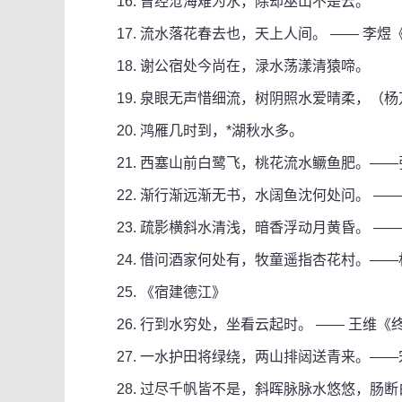
16. 曾经沧海难为水，除却巫山不是云。
17. 流水落花春去也，天上人间。 —— 李煜
18. 谢公宿处今尚在，渌水荡漾清猿啼。
19. 泉眼无声惜细流，树阴照水爱晴柔，（杨
20. 鸿雁几时到，*湖秋水多。
21. 西塞山前白鹭飞，桃花流水鳜鱼肥。——
22. 渐行渐远渐无书，水阔鱼沈何处问。 ——
23. 疏影横斜水清浅，暗香浮动月黄昏。 ——
24. 借问酒家何处有，牧童遥指杏花村。——
25. 《宿建德江》
26. 行到水穷处，坐看云起时。 —— 王维《终
27. 一水护田将绿绕，两山排闼送青来。——
28. 过尽千帆皆不是，斜晖脉脉水悠悠，肠断白