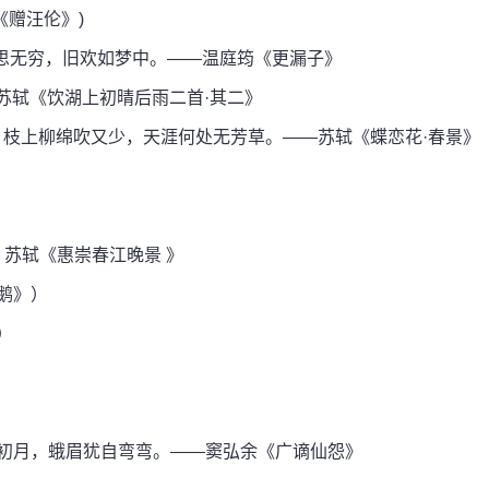
《赠汪伦》)
思无穷，旧欢如梦中。——温庭筠《更漏子》
苏轼《饮湖上初晴后雨二首·其二》
枝上柳绵吹又少，天涯何处无芳草。——苏轼《蝶恋花·春景》
 苏轼《惠崇春江晚景 》
鹅》）
）
边初月，蛾眉犹自弯弯。——窦弘余《广谪仙怨》