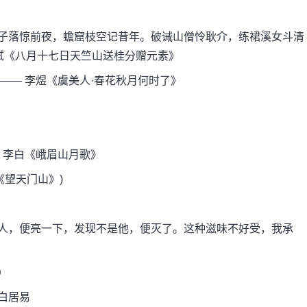
峰子落惊前夜，蟾窟枝空记昔年。破诫山僧怜耿介，练裙溪女斗清
轼《八月十七日天竺山送桂分赠元素》
—— 李煜《虞美人·春花秋月何时了》
 李白《峨眉山月歌》
《望天门山》)
个人，便亮一下，发现不是他，便灭了。这种滋味不好受，我承
）
白居易