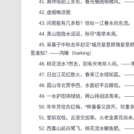
41. 黄师塔前江水东，春光懒困倚微风。 ——
42. 虚阁晚凉图
43. 问君能有几多愁？恰似一江春水向东流。
44. 青山隐隐水迢迢，秋尽*南草未凋。
45. 采桑子中秋去年初见*城月妾意郎情妾意
惹谁知？——鸿臻（harking）
46. 桃花流水?然去，别有天地非人间。——
47. 日出江花红胜火，春来江水绿如蓝。 ——
48. 孤山寺北贾亭西，水面初平云脚低。 ——
49. 一水护田将绿绕，两山排闼送青来。 ——
50. 年年芳信负红梅，*畔垂垂又欲开。珍重
51. 堂前双桂。云泼交加翠。火老金柔花尚未
52. 西塞山前白鹭飞，桃花流水鳜鱼肥。 ——