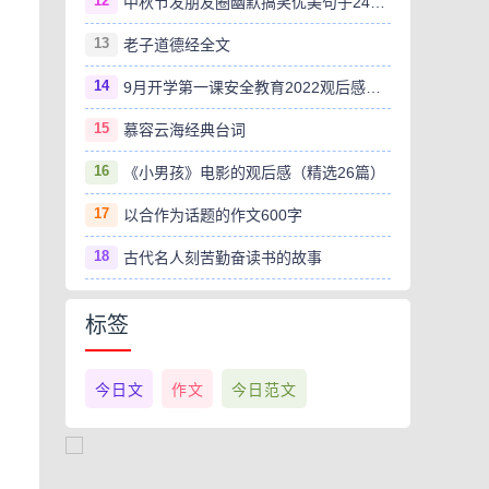
12
中秋节发朋友圈幽默搞笑优美句子240句
13
老子道德经全文
14
9月开学第一课安全教育2022观后感范文（精选8篇）
15
慕容云海经典台词
16
《小男孩》电影的观后感（精选26篇）
17
以合作为话题的作文600字
18
古代名人刻苦勤奋读书的故事
标签
今日文
作文
今日范文