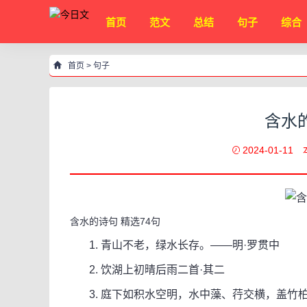
首页
范文
总结
句子
综合
首页
>
句子
含水
2024-01-11
含水的诗句 精选74句
1. 青山不老，绿水长存。——明·罗贯中
2. 饮湖上初晴后雨二首·其二
3. 庭下如积水空明，水中藻、荇交横，盖竹柏