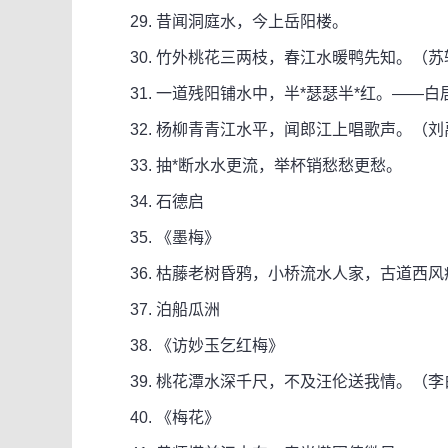
29. 昔闻洞庭水，今上岳阳楼。
30. 竹外桃花三两枝，春江水暖鸭先知。（苏
31. 一道残阳铺水中，半*瑟瑟半*红。——白
32. 杨柳青青江水平，闻郎江上唱歌声。（刘
33. 抽*断水水更流，举杯销愁愁更愁。
34. 石德启
35. 《墨梅》
36. 枯藤老树昏鸦，小桥流水人家，古道西风瘦
37. 泊船瓜洲
38. 《访妙玉乞红梅》
39. 桃花潭水深千尺，不及汪伦送我情。（李
40. 《梅花》