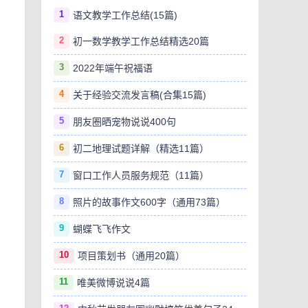
1
语文教学工作总结(15篇)
2
初一数学教学工作总结精选20篇
3
2022年端午祝福语
4
关于经验交流发言稿(合集15篇)
5
朋友圈晒宠物说说400句
6
初二地理试题详解（精选11篇）
7
窗口工作人员服务规范（11篇）
8
照片的故事作文600字（通用73篇）
9
蝴蝶飞飞作文
10
项目策划书（通用20篇）
11
唯美微博说说4篇