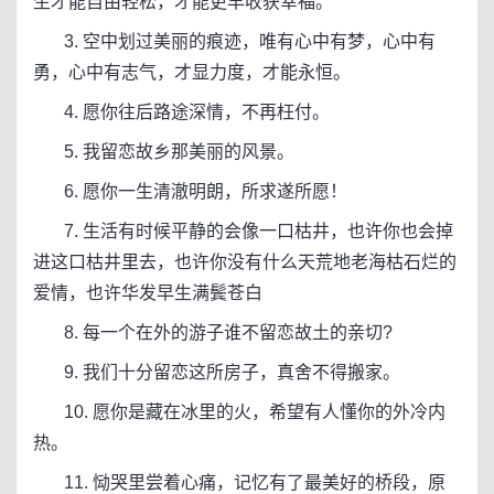
生才能自由轻松，才能更早收获幸福。
3. 空中划过美丽的痕迹，唯有心中有梦，心中有
勇，心中有志气，才显力度，才能永恒。
4. 愿你往后路途深情，不再枉付。
5. 我留恋故乡那美丽的风景。
6. 愿你一生清澈明朗，所求遂所愿！
7. 生活有时候平静的会像一口枯井，也许你也会掉
进这口枯井里去，也许你没有什么天荒地老海枯石烂的
爱情，也许华发早生满鬓苍白
8. 每一个在外的游子谁不留恋故土的亲切?
9. 我们十分留恋这所房子，真舍不得搬家。
10. 愿你是藏在冰里的火，希望有人懂你的外冷内
热。
11. 恸哭里尝着心痛，记忆有了最美好的桥段，原