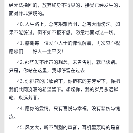
经无法挽回的，放弃终身不得见的，接受已经发生的，
面对并非梦境的。
40. 人生路上，总有艰难险阻，总有大雨滂沱。如
果不能躲过，倒不如不报不怨，恣意地面对这一切。
41. 感谢每一位爱心人士的慷慨解囊，再次衷心祝
愿您们——好人一生平安！
42. 那些发不出声的想念，未曾告别，就已诀别。
只是，你站在这里，我却停留在过去
43. 你把花的形象留下，你把花的芬芳留下，你把
我们共同浇灌的希望留下。想起你，我的岁月永远鲜
艳，永远芳菲。
44. 愿你的爱情，只有喜悦与幸福，没有悲伤与愧
疚。
45. 风太大，听不到别的声音，耳机里轰鸣的是音