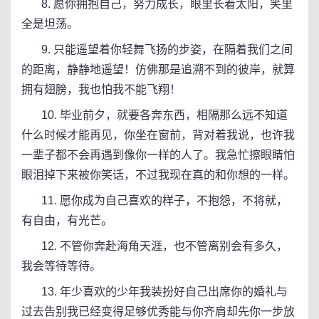
8. 愿你拥抱自己，努力成长，眼里长着太阳，笑里
全是坦荡。
9. 只能遥望着你轻舞飞扬的步姿，在隔着我们之间
的距离，静静地遥望！仿佛那是追溯不到的彼岸，就算
拥有翅膀，我也怕我不能飞翔！
10. 毕业前夕，就要各奔东西，相隔那么远不知道
什么时候才能再见，你坐在窗前，背对着我说，也许我
一辈子都不会再遇到像你一样的人了。我急忙擦眼睛怕
眼泪掉下来被你笑话，不过我现在真的和你想的一样。
11. 愿你成为自己喜欢的样子，不抱怨，不将就，
有自由，有光芒。
12. 不管你奔赴海角天涯，也不管离别会有多久，
我会等待等待。
13. 年少喜欢的少年我装扮好自己出席你的婚礼与
过去告别我已经变得足够优秀能与你齐肩却先你一步放