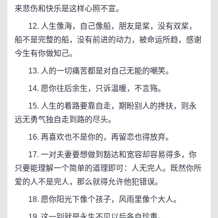
来悲伤和快乐是这样心照不宣。
12. 人生像海，自己像船，朋友是桨，没有双桨，
船不是完整的船，没有前进的动力，被命运所趋，感谢
今生有你做知己。
13. 人的一切痛苦都是对自己无能的嘲笑。
14. 愿你往后余生，只诉温暖，不言殇。
15. 人生的着路要靠自走，期盼别人的搀扶，则永
远无勇气独自走到路的尽头。
16. 再喜欢也不是你的，再留恋也得放弃。
17. 一对夫妻要想做到豁达和宽容却容易得多，你
只要能理解一个简单的道理即可：人无完人。既然你所
爱的人不是完人，那么就得允许他犯错误。
18. 愿你阳光下像个孩子，风雨里像个大人。
19. 这一别就是永生不见以后各自珍重。