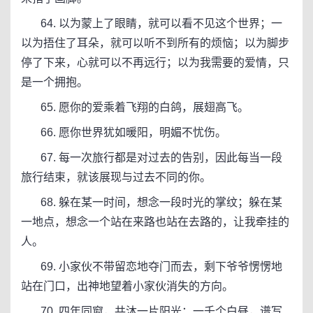
64. 以为蒙上了眼睛，就可以看不见这个世界；一
以为捂住了耳朵，就可以听不到所有的烦恼；以为脚步
停了下来，心就可以不再远行；以为我需要的爱情，只
是一个拥抱。
65. 愿你的爱乘着飞翔的白鸽，展翅高飞。
66. 愿你世界犹如暖阳，明媚不忧伤。
67. 每一次旅行都是对过去的告别，因此每当一段
旅行结束，就该展现与过去不同的你。
68. 躲在某一时间，想念一段时光的掌纹；躲在某
一地点，想念一个站在来路也站在去路的，让我牵挂的
人。
69. 小家伙不带留恋地夺门而去，剩下爷爷愣愣地
站在门口，出神地望着小家伙消失的方向。
70. 四年同窗，共沐一片阳光；一千个白昼，谱写