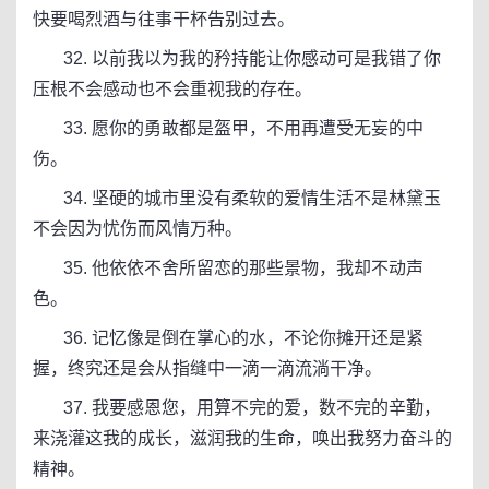
快要喝烈酒与往事干杯告别过去。
32. 以前我以为我的矜持能让你感动可是我错了你
压根不会感动也不会重视我的存在。
33. 愿你的勇敢都是盔甲，不用再遭受无妄的中
伤。
34. 坚硬的城市里没有柔软的爱情生活不是林黛玉
不会因为忧伤而风情万种。
35. 他依依不舍所留恋的那些景物，我却不动声
色。
36. 记忆像是倒在掌心的水，不论你摊开还是紧
握，终究还是会从指缝中一滴一滴流淌干净。
37. 我要感恩您，用算不完的爱，数不完的辛勤，
来浇灌这我的成长，滋润我的生命，唤出我努力奋斗的
精神。