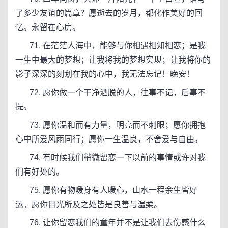
了多少友谊的篇章？愿逝去的岁月，都化作美好的回
忆。永留在心房。
71. 在茫茫人海中，能够与你相遇相知相恋；是我
一生中最大的梦想；让我将我的梦想实现；让我将你的
影子深深的刻划在我的心中，我无法忘记！晚安！
72. 愿你做一个干净洒脱的人，往事不记，后事不
提。
73. 愿你温和而有力量，明亮而不刺眼；愿你拥抱
心中所爱风雨同行；愿你一生温良，不舍爱与自由。
74. 有时候我们稍微留恋一下以前的事情或许对我
们有好处的。
75. 愿你有物暖身有人暖心，山水一程余生皆好
运，愿你目光所及之处皆是良善与温柔。
76. 让你留恋我们的童年并不是让我们去伤感什么