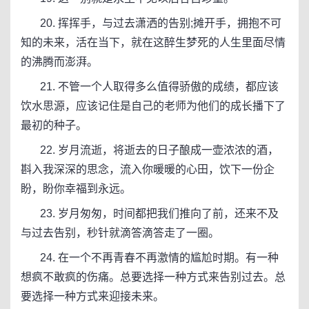
20. 挥挥手，与过去潇洒的告别;摊开手，拥抱不可
知的未来，活在当下，就在这醉生梦死的人生里面尽情
的沸腾而澎湃。
21. 不管一个人取得多么值得骄傲的成绩，都应该
饮水思源，应该记住是自己的老师为他们的成长播下了
最初的种子。
22. 岁月流逝，将逝去的日子酿成一壶浓浓的酒，
斟入我深深的思念，流入你暖暖的心田，饮下一份企
盼，盼你幸福到永远。
23. 岁月匆匆，时间都把我们推向了前，还来不及
与过去告别，秒针就滴答滴答走了一圈。
24. 在一个不再青春不再激情的尴尬时期。有一种
想疯不敢疯的伤痛。总要选择一种方式来告别过去。总
要选择一种方式来迎接未来。