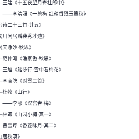
—王建《十五夜望月寄杜郎中》
——李清照《一剪梅·红藕香残玉簟秋》
诗二十三首·其五》
辋川闲居赠裴秀才迪》
天净沙·秋思》
范仲淹《渔家傲·秋思》
王旭《踏莎行·雪中看梅花》
—李商隐《对雪二首》
—杜牧《山行》
——李邴《汉宫春·梅》
林逋《山园小梅·其一》
曹雪芹《香菱咏月·其二》
山居秋暝》