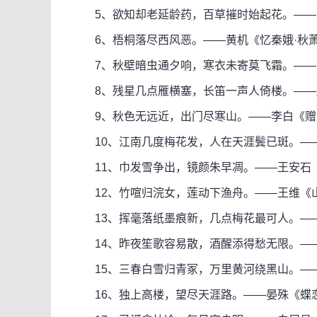
5、欲知却老延龄药，百草摧时始起花。——
6、梧桐落尽西风恶。——黄机《忆秦娥·秋
7、秋壁暗虫通夕响，寒衣未寄莫飞霜。——张
8、残星几点雁横塞，长笛一声人倚楼。——
9、秋色无远近，出门尽寒山。——李白《赠
10、江南几度梅花发，人在天涯鬓已斑。——
11、巾发雪争出，镜颜朱早凋。——王安石
12、竹喧归浣女，莲动下渔舟。——王维《
13、挥毫落纸墨痕新，几点梅花最可人。—
14、昨夜笙歌容易散，酒醒添得愁无限。——
15、三春白雪归青冢，万里黄河绕黑山。—
16、独上高楼，望尽天涯路。——晏殊《蝶恋