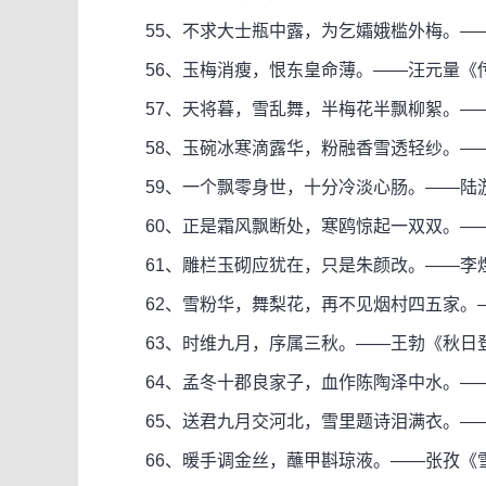
55、不求大士瓶中露，为乞孀娥槛外梅。—
56、玉梅消瘦，恨东皇命薄。——汪元量《传
57、天将暮，雪乱舞，半梅花半飘柳絮。——
58、玉碗冰寒滴露华，粉融香雪透轻纱。——
59、一个飘零身世，十分冷淡心肠。——陆游
60、正是霜风飘断处，寒鸥惊起一双双。—
61、雕栏玉砌应犹在，只是朱颜改。——李煜
62、雪粉华，舞梨花，再不见烟村四五家。—
63、时维九月，序属三秋。——王勃《秋日
64、孟冬十郡良家子，血作陈陶泽中水。—
65、送君九月交河北，雪里题诗泪满衣。—
66、暖手调金丝，蘸甲斟琼液。——张孜《