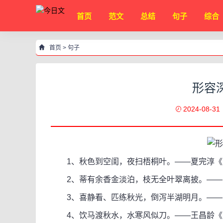
首页
范文
总结
句子
综合
首页
>
句子
形容
2024-08-31
1、秋色到空闺，夜扫梧桐叶。——夏完淳《卜
2、蒂有余香金淡泊，枝无全叶翠离披。——
3、喜静看、匹练秋光，倒泻半湖明月。——张
4、饮马渡秋水，水寒风似刀。——王昌龄《塞