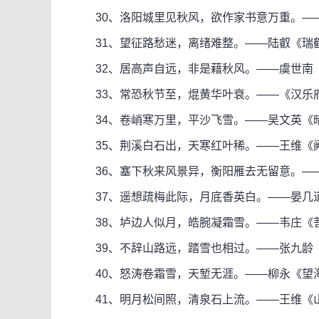
30、洛阳城里见秋风，欲作家书意万重。—
31、望征路愁迷，离绪难整。——陆叡《瑞鹤
32、居高声自远，非是藉秋风。——虞世南
33、常恐秋节至，焜黄华叶衰。——《汉乐府
34、卷峭寒万里，平沙飞雪。——吴文英《暗
35、荆溪白石出，天寒红叶稀。——王维《阙
36、塞下秋来风景异，衡阳雁去无留意。——
37、遥想疏梅此际，月底香英白。——晏几道
38、垆边人似月，皓腕凝霜雪。——韦庄《菩
39、不辞山路远，踏雪也相过。——张九龄
40、怒涛卷霜雪，天堑无涯。——柳永《望海
41、明月松间照，清泉石上流。——王维《