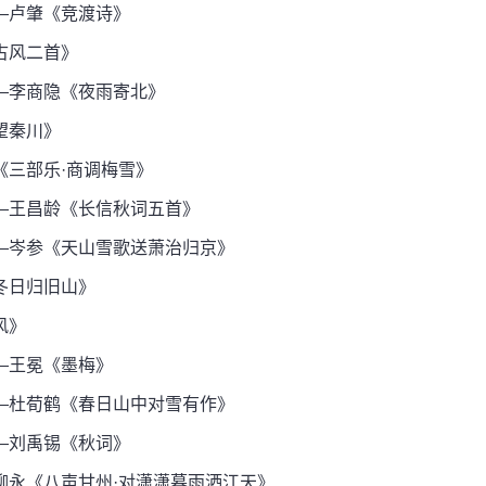
—卢肇《竞渡诗》
古风二首》
—李商隐《夜雨寄北》
望秦川》
三部乐·商调梅雪》
—王昌龄《长信秋词五首》
—岑参《天山雪歌送萧治归京》
冬日归旧山》
风》
—王冕《墨梅》
—杜荀鹤《春日山中对雪有作》
—刘禹锡《秋词》
永《八声甘州·对潇潇暮雨洒江天》