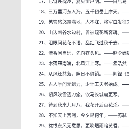
17、已讶衾枕冷，复见窗户明。——白居易
18、三万里河东入海，五千仞岳上摩天。—
19、羌管悠悠霜满地，人不寐，将军白发征夫
20、山边幽谷水边村，曾被疏花断客魂。—
21、泪眼问花花不语，乱红飞过秋千去。——
22、清香闲自远，先向钗头见。——赵令础镀
23、木落雁南渡，北风江上寒。——孟浩然
24、从风还共落，照日不俱销。——阴铿《
25、古人学问无遗力，少壮工夫老始成。—
26、朔风吹雪透刀瘢，饮马长城窟更寒。——
27、待到秋来九月八，我花开后百花杀。—
28、不知天上宫阙，今夕是何年。——苏轼《
29、犹恨东风无意思，更吹烟雨暗黄昏。—