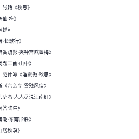
—张籍《秋思》
仙·梅》
《蝉》
·长歌行》
香疏影·夹钟宫赋墨梅》
题二首·山中》
范仲淹《渔家傲·秋思》
《六么令·雪残风信》
萨蛮·人人尽说江南好》
《答陆澧》
潮·东南形胜》
山居秋暝》