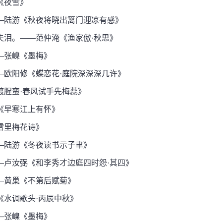
《夜雪》
—陆游《秋夜将晓出篱门迎凉有感》
泪。——范仲淹《渔家傲·秋思》
—张嵲《墨梅》
欧阳修《蝶恋花·庭院深深深几许》
腥蛮·春风试手先梅蕊》
《早寒江上有怀》
雪里梅花诗》
—陆游《冬夜读书示子聿》
卢汝弼《和李秀才边庭四时怨·其四》
—黄巢《不第后赋菊》
水调歌头·丙辰中秋》
—张嵲《墨梅》