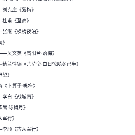
—刘克庄《落梅》
—杜甫《登高》
—张继《枫桥夜泊》
雪》
—吴文英《高阳台·落梅》
纳兰性德《菩萨蛮·白日惊飚冬已半》
野望》
《卜算子·咏梅》
—李白《战城南》
唇·咏梅月》
从军行》
—李颀《古从军行》