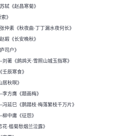
苏轼《赵昌寒菊》
萧索》
仲素《秋夜曲·丁丁漏水夜何长》
赵嘏《长安晚秋》
庐司户》
刘著《鹧鸪天·雪照山城玉指寒》
《壬辰寒食》
山居秋暝》
—李方膺《题画梅》
冯延巳《鹊踏枝·梅落繁枝千万片》
—柳中庸《征怨》
花·槛菊愁烟兰泣露》