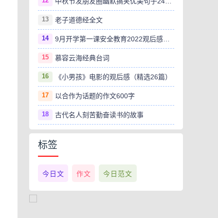
12
中秋节发朋友圈幽默搞笑优美句子240句
13
老子道德经全文
14
9月开学第一课安全教育2022观后感范文（精选8篇）
15
慕容云海经典台词
16
《小男孩》电影的观后感（精选26篇）
17
以合作为话题的作文600字
18
古代名人刻苦勤奋读书的故事
标签
今日文
作文
今日范文