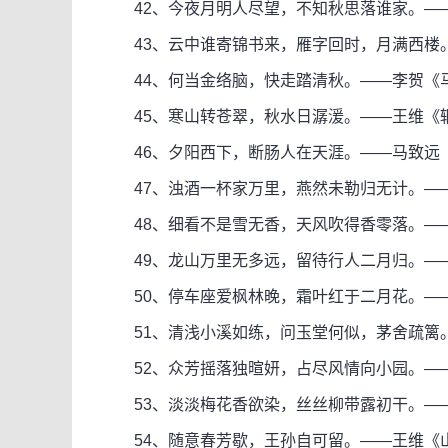
42、今夜月明人尽望，不知秋思落谁家。—
43、云中谁寄锦书来，雁字回时，月满西楼。
44、何当金络脑，快走踏清秋。——李贺《马
45、寒山转苍翠，秋水日潺湲。——王维《
46、夕阳西下，断肠人在天涯。——马致远《
47、浊酒一杯家万里，燕然未勒归无计。——
48、细看不是雪无香，天风吹得香零落。——
49、龙山万里无多远，留待行人二月归。—
50、停车座爱枫林晚，霜叶红于二月花。—
51、清浅小溪如练，问玉堂何似，茅舍疏篱。
52、众芳摇落独暄妍，占尽风情向小园。——
53、淡淡梅花香欲染，丝丝柳带露初干。——
54、随意春芳歇，王孙自可留。——王维《