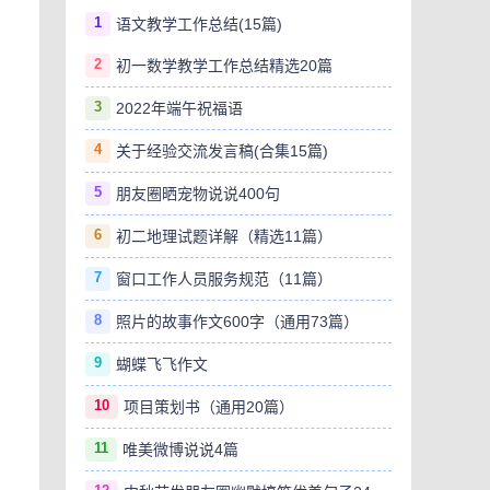
1
语文教学工作总结(15篇)
2
初一数学教学工作总结精选20篇
3
2022年端午祝福语
4
关于经验交流发言稿(合集15篇)
5
朋友圈晒宠物说说400句
6
初二地理试题详解（精选11篇）
7
窗口工作人员服务规范（11篇）
8
照片的故事作文600字（通用73篇）
9
蝴蝶飞飞作文
10
项目策划书（通用20篇）
11
唯美微博说说4篇