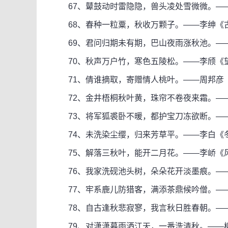
67、鼙鼓动时雷隐隐，兽头凌处雪微微。—
68、春种一粒粟，秋收万颗子。——李绅《
69、君问归期未有期，巴山夜雨涨秋池。—
70、秋声万户竹，寒色五陵松。——李颀《
71、倩谁摘取，寄赠情人桃叶。——周邦彦《
72、金井梧桐秋叶黄，珠帘不卷夜来霜。—
73、将军狐裘卧不暖，都护宝刀冻欲断。—
74、未洗染尘缨，归来芳草平。——李白《
75、解落三秋叶，能开二月花。——李峤《
76、我家洗砚池头树，朵朵花开淡墨痕。—
77、牢系鹿儿防猎客，满添茶鼎候吟僧。—
78、自古逢秋悲寂寥，我言秋日胜春朝。—
79、对潇潇暮雨洒江天，一番洗清秋。——柳