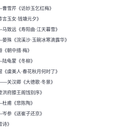
—曹雪芹《访妙玉乞红梅》
言玉女·钱塘元夕》
马致远《寿阳曲·江天暮雪》
晏殊《浣溪沙·玉碗冰寒滴露华》
《朝中措·梅》
—陆龟蒙《冬柳》
《虞美人·春花秋月何时了》
—关汉卿《大德歌·冬景》
登洪府膝王阁饯别序》
—杜甫《悲陈陶》
—岑参《送崔子还京》
雪诗》