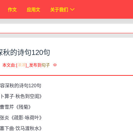
作文
应用文
关于我们
深秋的诗句120句
本文由:[
洋洋
]_发布到
句子
算子·秋色到空闺》
曹雪芹《残菊》
炎《疏影·咏荷叶》
下曲·饮马渡秋水》