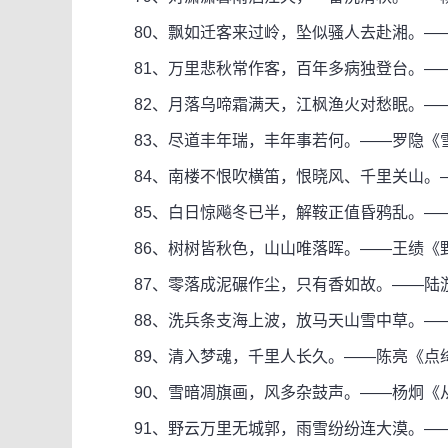
80、飘如迁客来过岭，坠似骚人去赴湘。—
81、万里悲秋常作客，百年多病独登台。—
82、月落乌啼霜满天，江枫渔火对愁眠。—
83、尽道丰年瑞，丰年事若何。——罗隐《
84、南楼不恨吹横笛，恨晓风、千里关山。—
85、白日惊飚冬已半，解鞍正值昏鸦乱。——
86、树树皆秋色，山山唯落晖。——王绩《
87、零落成泥碾作尘，只有香如故。——陆游
88、洗兵条支海上波，放马天山雪中草。—
89、清入梦魂，千里人长久。——陈亮《点绛
90、雪暗凋旗画，风多杂鼓声。——杨炯《
91、野云万里无城郭，雨雪纷纷连大漠。—