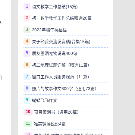
1
语文教学工作总结(15篇)
2
初一数学教学工作总结精选20篇
承
3
2022年端午祝福语
4
关于经验交流发言稿(合集15篇)
5
朋友圈晒宠物说说400句
6
初二地理试题详解（精选11篇）
7
窗口工作人员服务规范（11篇）
知
8
照片的故事作文600字（通用73篇）
9
蝴蝶飞飞作文
10
项目策划书（通用20篇）
11
唯美微博说说4篇