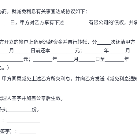
商，就减免利息有关事宜达成协议如下：
____日，甲方对乙方享有下述_________有限公司的'债权，并
在甲方开立的帐户上备足还款资金并自行转帐，分_____次还清甲方
__月______日前还本_________元；_______年______月
_________元；_______年______月______日至_______年
利息。）
甲方同意减免上述乙方所欠利息，并向乙方发送《减免利息通
理人签字并加盖公章后生效。
_________份。
___________
字）：______