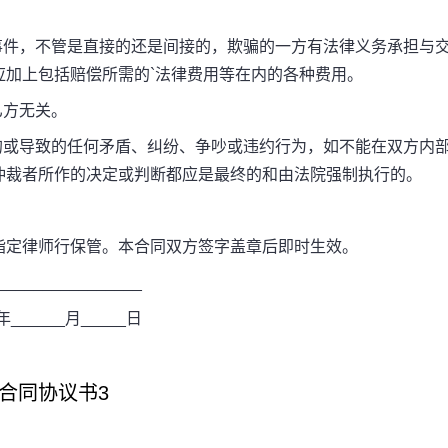
件，不管是直接的还是间接的，欺骗的一方有法律义务承担与
应加上包括赔偿所需的`法律费用等在内的各种费用。
乙方无关。
或导致的任何矛盾、纠纷、争吵或违约行为，如不能在双方内
仲裁者所作的决定或判断都应是最终的和由法院强制执行的。
定律师行保管。本合同双方签字盖章后即时生效。
______________
年______月_____日
合同协议书3
______