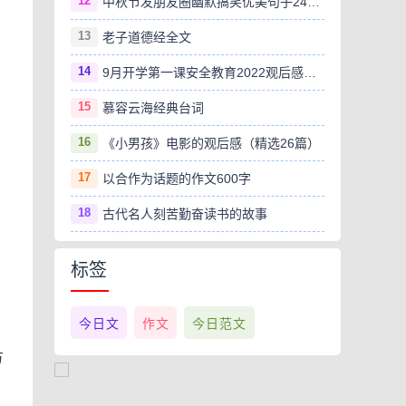
12
中秋节发朋友圈幽默搞笑优美句子240句
13
老子道德经全文
14
9月开学第一课安全教育2022观后感范文（精选8篇）
15
慕容云海经典台词
16
《小男孩》电影的观后感（精选26篇）
17
以合作为话题的作文600字
18
古代名人刻苦勤奋读书的故事
标签
今日文
作文
今日范文
方