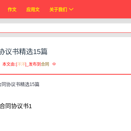
作文
应用文
关于我们
协议书精选15篇
本文由:[
洋洋
]_发布到
合同
合同协议书1