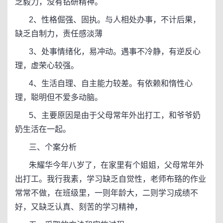
乏毅力，没有钻研精神。
2、性格倔强、固执。与人相处办事，不计后果，
缺乏自制力，责任感淡薄
3、处事情绪化，易冲动。遇事不冷静，有逆反心
理，虚荣心较强。
4、生活自理、自主能力较差。有依赖和惰性心
理，聪明但不爱多动脑。
5、主要原因是由于父母常年外出打工，和爷爷奶
奶生活在一起。
三、个案分析
朱耀华今年八岁了，在家里有个姐姐，父母常年外
出打工。我行我素，学习缺乏自觉性，老师布臵的作业
常常不做，在班级里，一则年龄大，二则学习成绩不
好，又缺乏认真、刻苦的学习精神，