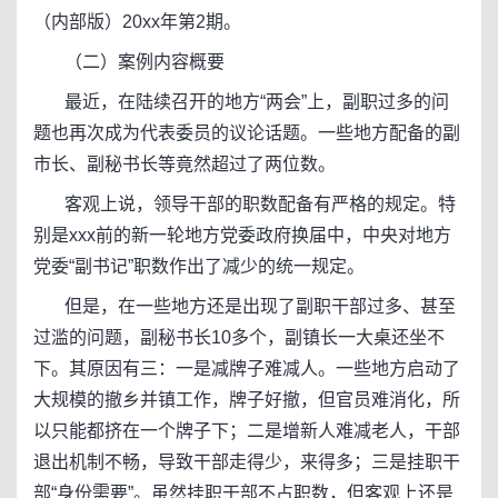
（内部版）20xx年第2期。
（二）案例内容概要
最近，在陆续召开的地方“两会”上，副职过多的问
题也再次成为代表委员的议论话题。一些地方配备的副
市长、副秘书长等竟然超过了两位数。
客观上说，领导干部的职数配备有严格的规定。特
别是xxx前的新一轮地方党委政府换届中，中央对地方
党委“副书记”职数作出了减少的统一规定。
但是，在一些地方还是出现了副职干部过多、甚至
过滥的问题，副秘书长10多个，副镇长一大桌还坐不
下。其原因有三：一是减牌子难减人。一些地方启动了
大规模的撤乡并镇工作，牌子好撤，但官员难消化，所
以只能都挤在一个牌子下；二是增新人难减老人，干部
退出机制不畅，导致干部走得少，来得多；三是挂职干
部“身份需要”。虽然挂职干部不占职数，但客观上还是