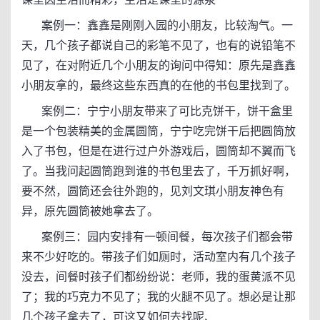
案例一：鑫鑫是刚刚入园的小朋友，比较淘气。一
天，几个孩子都说自己的彩笔不见了，也有的说铅笔不
见了，在对附近几个小朋友的询问中得知：原先是鑫鑫
小朋友拿的，最终这些东西真的在他的书包里找到了。
案例二：宁宁小朋友带来了可比克饼干，饼干盒里
是一个包装精美的金属圆筒，宁宁吃完饼干后把圆筒放
入了书包，但是在进行过户外游戏后，圆筒却不翼而飞
了。当我问起圆筒跑到谁的书包里去了，千万抓好啊，
要不然，圆筒还会往外跑的，见刘文琪小朋友神色有
异，原先圆筒被她拿去了。
案例三：园内安排有一顿间餐，每次孩子们都会带
来不少好吃的。带孩子们如厕时，活动室内有几个孩子
没去，间餐时孩子们都纷纷说：老师，我的蛋黄派不见
了；我的巧克力不见了；我的火腿不见了。想必是让那
几个孩子拿去了，可这又如何去找呢、