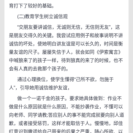
育打下了较好的基础。
(二)教育学生树立诚信观
“交朋友要讲诚信，无诚则无信，无信则无友”，这
是朋友交得久的关键。我尝试应用例子和故事说明不讲
诚信的坏处，使她明白讲友谊是可以长久的，时间是衡
量友谊的尺子。屡屡失信于人，就会如同《伊索寓言》
中喊狼来了的孩子一样，待到狼真的来了的时候，也不
会有人真的去救那个孩子的。
通过心理换位，使学生懂得“己所不欲，勿施于
人”，引导她用诚信维护友谊，
做一个一诺千金的孩子。要求她具体做到：作业不
做是什么原因就是什么原因，不能抄袭作业，不懂可以
向老师、同学请教;答应别人的事不能完成就要向别人道
歉，或者接受惩罚，这样才能取信于人。慢慢地，邱佳
红意识到撒谎给自己带来的后果之严重，随心所欲、以