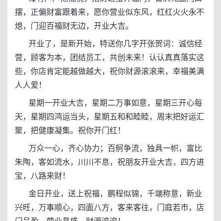
摆，正偏财富跟着来，愿你营业似东风，红红火火永不
熄，门迎百福财无边，开业大吉。
开业了，是新开始，特送你几字开张贺词：诚信经
营，顾客为本，团结员工，共创未来！认认真真落实这
些，你店肯定能越做越大，祝你财源滚滚来，幸福美满
人人爱！
星期一开业大吉，星期二万事如意，星期三开心每
天，星期四鸿运当头，星期五和和睦睦，周末把好运汇
聚，把健康凝集。祝你开门红！
万众一心，齐心协力；百舸争流，独具一帜，富比
朱陶，客如流水，川川不息，祝朋友开业大吉，四方进
宝，八路来财！
金日开业，送上祝福，鹏程似锦，千端称意，新业
兴旺，万事顺心，四面八方，客来客往，门庭若市，店