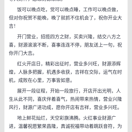
饭可以晚点吃，觉可以晚点睡，工作可以晚点做，
但对你祝贺不能晚，晚了就抓不住机会了，祝你开业大
吉！
开门营业，招揽四方之财，买卖兴隆，结交八方之
喜，财源滚滚不断，喜事连连不停，朋友送上一句，祝
你开门大吉。
红火开店日，精彩出征时，营业多兴旺，财源添辉
煌，人脉多把握，机遇多收获，吉祥在交际，运气在时
机，成败在心里，万事皆如意。
展开一段征程，开始一段旅行，开店开出光明，人
生从此不同，喜庆伴着喜气，热闹带来热情，营业兴隆
风行，财源广进功成，愿你开店有吉祥，营业多兴旺。
地上鲜花灿烂，天空彩旗沸腾。火红事业财源广
进，温馨祝愿繁荣昌隆，真诚祝福带动着跳跃音符，为