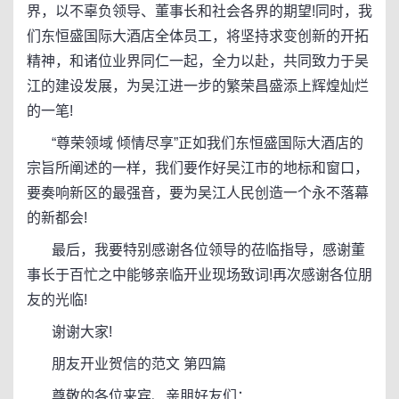
界，以不辜负领导、董事长和社会各界的期望!同时，我
们东恒盛国际大酒店全体员工，将坚持求变创新的开拓
精神，和诸位业界同仁一起，全力以赴，共同致力于吴
江的建设发展，为吴江进一步的繁荣昌盛添上辉煌灿烂
的一笔!
“尊荣领域 倾情尽享”正如我们东恒盛国际大酒店的
宗旨所阐述的一样，我们要作好吴江市的地标和窗口，
要奏响新区的最强音，要为吴江人民创造一个永不落幕
的新都会!
最后，我要特别感谢各位领导的莅临指导，感谢董
事长于百忙之中能够亲临开业现场致词!再次感谢各位朋
友的光临!
谢谢大家!
朋友开业贺信的范文 第四篇
尊敬的各位来宾、亲朋好友们：