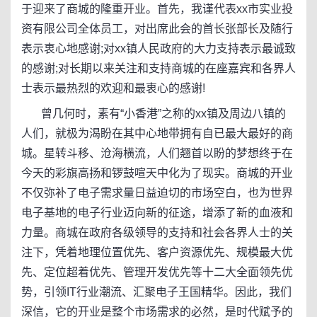
于迎来了商城的隆重开业。首先，我谨代表xx市实业投
资有限公司全体员工，对出席此会的首长张部长及随行
表示衷心地感谢;对xx镇人民政府的大力支持表示最诚致
的感谢;对长期以来关注和支持商城的在座嘉宾和各界人
士表示最热烈的欢迎和最衷心的感谢!
曾几何时，素有“小香港”之称的xx镇及周边八镇的
人们，就极为渴盼在其中心地带拥有自已最大最好的商
城。星转斗移、沧海横流，人们翘首以盼的梦想终于在
今天的彩旗高扬和锣鼓喧天中化为了现实。商城的开业
不仅弥补了电子需求量日益迫切的市场空白，也为世界
电子基地的电子行业迈向新的征途，增添了新的血液和
力量。商城在政府各级领导的支持和社会各界人士的关
注下，凭着地理位置优先、客户资源优先、规模最大优
先、定位超着优先、管理开发优先等十二大全面领先优
势，引领IT行业潮流、汇聚电子王国精华。因此，我们
深信，它的开业是整个市场需求的必然，是时代赋予的