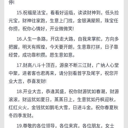
停!
15.祝福是法宝，看看好运临，读读财神到，低头捡
元宝，财神往家跑，生意上门找，金银满屋照，珠宝任
你捞，祝你心情好，开业微微笑!
16.人生一条路，开店走大路，自我来掌舵，方向多
把握，明天有辉煌，今天要开朗，生意靠打拼，日子靠
经营，成功靠积攒。愿生意如意。
17.财高八斗十顶百，源泉不断三江财，广纳人心堂
中聚，进者客也君再来，请分别看首字及尾字，祝您开
业大吉，恭喜发财!
18.开业大吉，恭逢其盛，祝你财源犹如春潮，财源
滚滚，财运犹如夏日，蒸蒸日上，生意犹如丹枫迎秋，
红红火火，金钱犹如鹅毛大雪，日进斗金。祝你春夏秋
冬四季发财。
19.尊敬的各位领导，各位来宾，各位朋友，女士