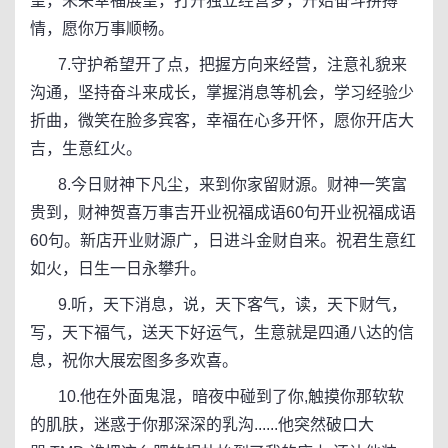
望，未来幸福展望，打开独立经营梦，开始奋斗拼搏
情，愿你万事顺畅。
7.守护希望开了点，把握方向来经营，注意礼貌来
沟通，坚持奋斗来成长，掌握消息等机会，学习经验少
折曲，微笑在脸多宾客，幸福在心多开怀，愿你开店大
吉，生意红火。
8.今日财神下凡尘，来到你家留财源。财神一笑富
贵到，财神贺喜万事吉开业祝福成语60句开业祝福成语
60句。新店开业财源广，日进斗金财自来。祝君生意红
如火，日生一日永攀升。
9.听，天下消息，说，天下客气，读，天下财气，
写，天下福气，送天下好运气，生意就是四通八达的信
息，祝你大展宏图多多欢喜。
10.他在外面鬼混，暗夜中碰到了你,触摸你那软软
的肌肤，迷惑于你那深深的乳沟......他突然破口大