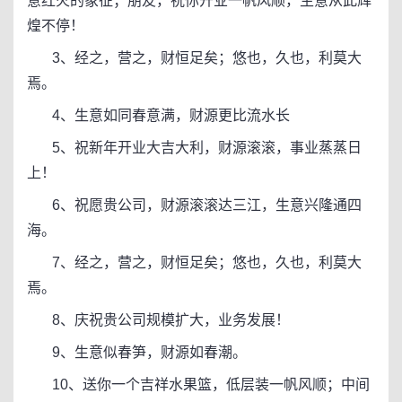
意红火的象征；朋友，祝你开业一帆风顺，生意从此辉
煌不停！
3、经之，营之，财恒足矣；悠也，久也，利莫大
焉。
4、生意如同春意满，财源更比流水长
5、祝新年开业大吉大利，财源滚滚，事业蒸蒸日
上！
6、祝愿贵公司，财源滚滚达三江，生意兴隆通四
海。
7、经之，营之，财恒足矣；悠也，久也，利莫大
焉。
8、庆祝贵公司规模扩大，业务发展！
9、生意似春笋，财源如春潮。
10、送你一个吉祥水果篮，低层装一帆风顺；中间