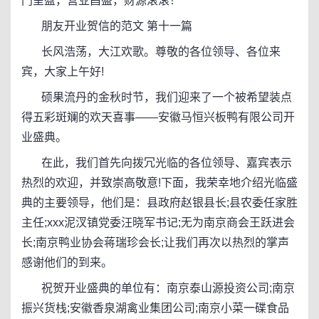
门呈盈，营业昌盛，财源滚滚！
朋友开业贺信的范文 第十一篇
长风浩荡，大江欢歌。尊敬的各位领导、各位来
宾，大家上午好!
硕果流丹的金秋时节，我们迎来了一个被希望装点
得五彩斑斓的欢天喜事——安徽马恒兴板鸭有限公司开
业盛典。
在此，我们首先向拨冗光临的各位领导、嘉宾表示
热烈的欢迎，并致崇高敬意!下面，我荣幸地介绍光临盛
典的主要领导，他们是：县政府赵银县长;县农委任家胜
主任;xxx泥汊镇党委汪晓军书记;无为南京商会王跃进会
长;南京鸭业协会蒋瑞珍会长;让我们再次以热烈的掌声
感谢他们的到来。
祝贺开业盛典的单位有：南京泰山源投资公司;南京
振兴货栈;安徽香泉湖禽业集团公司;南京小菜一碟食品