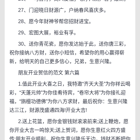
27、门迎晓日财源广，户纳春风喜庆多。
28、愿今年财神爷帮您招财进宝。
29、宏图大展，裕业有孚。
30、送你青花瓷，愿你发达始于此，送你唐三彩，
祝你接纳八方财，送你小短信，希望你的用心赢得崭
新，给明天的自己更多信心，兄弟，生意兴隆。
朋友开业贺信的范文 第六篇
1.值此开业大喜之日，我特邀“齐天大圣”为你祥云喝
彩，“天蓬元帅”为你佳肴待宾，“卷帘大将”为你接礼迎
福，“旃檀功德佛”为你八方求财，最后祝你：生意兴隆
达三江，财源茂盛通四海!开业大吉!
2.送上花篮，愿你金银钱财滚滚前来;送上鞭炮，愿
你开业大吉一鸣惊天;送上贺词，愿你生意红火四方盛
传;朋友开业顺利，祝你生意兴隆乐无边，钱财不断把你