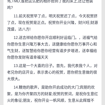
骂,TMD,谁把这么肥的相扑抬到了我的床上,还让他装
鸡?
11.前天祝贺早了点，明天祝贺迟了点，今天祝贺挤
了点，现在祝贺是正点。祝贺你开业兴隆，财兴旺;财源
茂盛，达八方!
12.送吉祥给你愿你开店顺利好运临门。，送福气给
你愿你生意兴隆万事大吉，送健康给你愿你万事开心和
气生财，送智慧给你愿你经营有道步步增进，送幸福给
你愿你发财有道幸福天天
13.这是一个大喜的日子。首先，我代表我个人，对
老兄你的店开业，表示衷心的祝贺，愿你把生意做的很
大很大。
14.鞭炮的歌声，是助你开启成功的大门;宾朋的欢
聚，是为你齐聚四方的财星;祝贺的贺词，是祝你生意红
火的象征;朋友，祝你开业一帆风顺，生意从此辉煌不