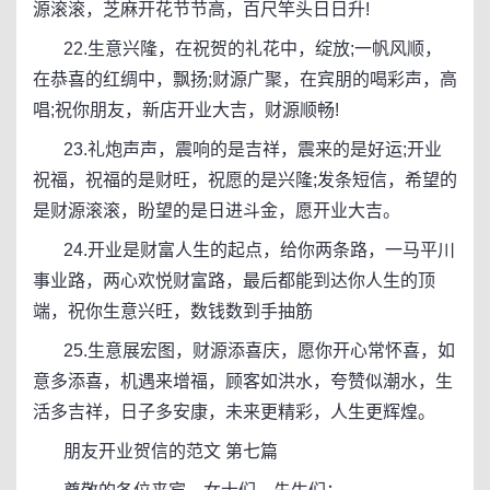
源滚滚，芝麻开花节节高，百尺竿头日日升!
22.生意兴隆，在祝贺的礼花中，绽放;一帆风顺，
在恭喜的红绸中，飘扬;财源广聚，在宾朋的喝彩声，高
唱;祝你朋友，新店开业大吉，财源顺畅!
23.礼炮声声，震响的是吉祥，震来的是好运;开业
祝福，祝福的是财旺，祝愿的是兴隆;发条短信，希望的
是财源滚滚，盼望的是日进斗金，愿开业大吉。
24.开业是财富人生的起点，给你两条路，一马平川
事业路，两心欢悦财富路，最后都能到达你人生的顶
端，祝你生意兴旺，数钱数到手抽筋
25.生意展宏图，财源添喜庆，愿你开心常怀喜，如
意多添喜，机遇来增福，顾客如洪水，夸赞似潮水，生
活多吉祥，日子多安康，未来更精彩，人生更辉煌。
朋友开业贺信的范文 第七篇