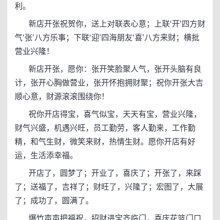
利。
新店开张祝贺你，送上对联表心意；上联‘开’四方财
气‘张’八方乐事；下联‘迎’四海朋友‘喜’八方来财；横批
营业兴隆！
新店开张，愿你：张开笑脸聚人气，张开头脑有良
计，张开心胸做营业，张开怀抱拥财聚；祝你开张大吉
顺心意，财源滚滚围绕你！
祝你开店得宝，喜气似宝，天天有宝，营业兴隆，
财气兴盛，机遇兴旺，员工勤劳，客人勤来，工作勤
精，和气生财，微笑来财，热情生财。愿你开店有好
运，生活添幸福。
开店了，圆梦了；开业了，喜庆了；开张了，来踩
了；送福了，吉祥了；财旺了，兴隆了；宏图了，大展
了；成功了，圆满了。
爆竹声声把福祝，招财进宝齐临门，喜庆花篮门口