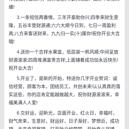
缠!
3.一条短信两番情，三羊开泰助你兴;四季来财生意
隆，五谷丰登财源通;六六大顺今日到，七日一周盈利
高;八方来客送财来，九九归一实(十)属你!祝你开业大吉
哦!
4.送你一个吉祥水果篮，低层装一帆风顺;中间呈放
财源滚滚;四周堆满富贵吉祥;上面铺着成功加永远快乐!
祝开业大吉!
5.开业了，是新的开始，特送你几字开业贺词：诚
信经营，顾客为本，团结员工，共创未来!认认真真的落
实这些，你的店肯定能越做越大，祝你财源滚滚来，幸
福美满人人爱!
6.交好运，迎新光，店面开业，红火日，幸福时，
财气奔来，生意好，财运好，日子渐好，梦想近，成功