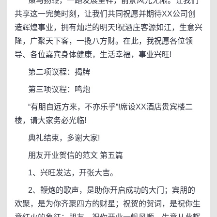
策马扬鞭，一路发展呈祥，前景风光无限。让我们
共享这一完美时刻，让我们共同祝愿并期待XX公司创
造辉煌事业，拥有灿烂的明天!祝酒庄客源如江，生意兴
隆，广聚天下客，一揽八方财。在此，我祝愿各位领
导、各位嘉宾身体健康，生活幸福，事业兴旺!
第二项议程：揭牌
第三项议程：鸣炮
“有朋自远方来，不亦乐乎”!席设XX酒店贵宾楼二
楼，请大家务必光临!
典礼结束，多谢大家!
朋友开业贺信的范文 第五篇
1、兴旺发达，开张大吉。
2、鞭炮的歌声，是助你开启成功的大门；宾朋的
欢聚，是为你齐聚四方的财星；祝贺的贺词，是祝你生