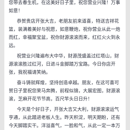
您带去春生机，在这美好日子里，祝您营业兴隆！万事
如意！
恭贺贵店开张大吉，老朋友前来道喜，特送吉祥花
篮，装满着美好与祝愿，如意鞭炮，祝你营业从此一炮
而红，幸福聚宝盆，祝你财源滚滚而来，红红火火到永
远。
祝营业兴隆遍布大中华，财源茂盛盖过红塔山，财
源滚滚胜过红河，日进斗金脚踏万宝路。今日你店开
张，我祝福请笑纳。
奋斗铸就辉煌，坚持创造卓越。朋友，在这可喜可
贺日子里祝您荣马奔腾，前程似锦，大展宏图，财源滚
滚，芝麻开花节节高，百尺竿头日日升！
今天是个好日子，开张大吉又大利，财源滚滚运气
亨通，从此踏进老板人生。昨天积淀，明天期盼，还有
今天脚踏实干。洋溢喜气，一脸和气，从此一定一本万