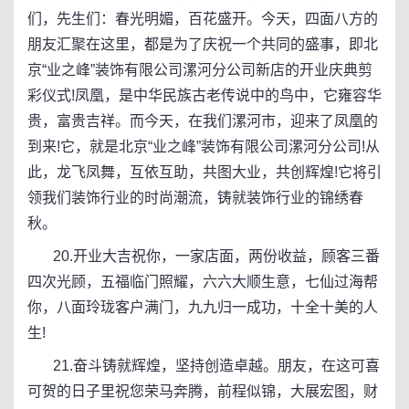
们，先生们：春光明媚，百花盛开。今天，四面八方的
朋友汇聚在这里，都是为了庆祝一个共同的盛事，即北
京“业之峰”装饰有限公司漯河分公司新店的开业庆典剪
彩仪式!凤凰，是中华民族古老传说中的鸟中，它雍容华
贵，富贵吉祥。而今天，在我们漯河市，迎来了凤凰的
到来!它，就是北京“业之峰”装饰有限公司漯河分公司!从
此，龙飞凤舞，互依互助，共图大业，共创辉煌!它将引
领我们装饰行业的时尚潮流，铸就装饰行业的锦绣春
秋。
20.开业大吉祝你，一家店面，两份收益，顾客三番
四次光顾，五福临门照耀，六六大顺生意，七仙过海帮
你，八面玲珑客户满门，九九归一成功，十全十美的人
生!
21.奋斗铸就辉煌，坚持创造卓越。朋友，在这可喜
可贺的日子里祝您荣马奔腾，前程似锦，大展宏图，财