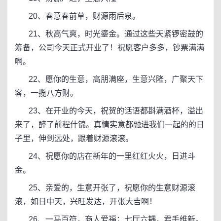
20、春意春前草，财源雨后泉。
21、秋高气爽，时光鎏金。通过这些天紧锣密鼓的
筹备，公司今天正式开业了！祝愿客户多多，钞票满满
啊。
22、愿你的生意，高朋满座，生意兴隆，广聚天下
客，一揽八方财。
23、在开业的今天，祝贺的话语都斟满酒杯，溢出
来了，醉了前程什锦。真情实意都融进我们一起的的日
子里，伸到远处，跟着财源滚滚。
24、祝愿你的店在新年的一里红红火火，日进斗
金。
25、亲爱的，生意开张了，祝愿你的生意财源滚
滚，如日中天，兴旺发达，开张大吉啊！
26、一马百符，商人爱福；七厅六耦，君手维新。