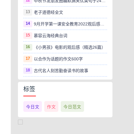
12
中秋节发朋友圈幽默搞笑优美句子240句
13
老子道德经全文
14
9月开学第一课安全教育2022观后感范文（精选8篇）
15
慕容云海经典台词
16
《小男孩》电影的观后感（精选26篇）
17
以合作为话题的作文600字
18
古代名人刻苦勤奋读书的故事
标签
今日文
作文
今日范文