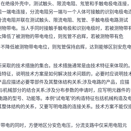
在绝缘外壳中，测试触头、限流电阻、氖管和手触电极电连接
阻一端电连接，分流电阻另一端与一个人体可接触的识别电极电
分流电阻并联在测试触头、限流电阻、氖管、手触电极电路测试
测物带电。当人手同时接触手触电极和识别电极时，若被测物带
大降低了被测物的带电电位，则氖管不启辉，若被测物带有危
不降低被测物带电电位，则氖管保持启辉，达到能够区别安危
采取的技术措施的集合。技术措施通常是由技术特征来体现的
造特征，说明技术方案是如何解决技术问题的，必要时应说明技
产品应描述必要零部件及其整体结构关系;涉及电路的产品，应描
与机械部分的结合关系;涉及分布参数的申请时，应写明元器件的
电路的型号、功能等。本例“试电笔”的构造特征包括机械构造及
其整体结构的关系，又要写明电路的连接关系。技术方案不能仅
带电的同时，方便地区分安危电压，分流支路中仅采用电阻元