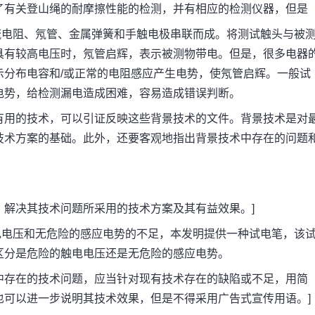
推出了有关登山绳的耐摩擦性能的检测，并有相应的检测仪器，但是
电阻、氖管、金属弹簧和手触电极串联而成。将测试触头与被
具有较高电压时，氖管启辉，表示被测物带电。但是，很多电器
示分布电容和/或正常的电阻感应产生电势，使氖管启辉。一般试
电势，给检测漏电造成困难，容易造成错误判断。
用的技术，可以引证反映这些背景技术的文件。背景技术是对
技术方案的基础。此外，还要客观地指出背景技术中存在的问题
解决其技术问题所采用的技术方案及其有益效果。]
电压和无危险的感应电势的不足，本发明提供一种试电笔，该
区分是危险的触电电压还是无危险的感应电势。
存在的技术问题，应当针对现有技术存在的缺陷或不足，用简
也可以进一步说明其技术效果，但是不得采用广告式宣传用语。]