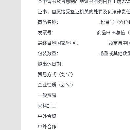
本申请书及普惠制产地证书所列内容正确无误
证书，自愿接受签证机关的处罚及负法律责任
商品名称： .税目号（六位数
发票号： 商品FOB总值（以
最终目地国家/地区： 预定自中国出口日
包装数量： 毛重或其他数量
拟出运日期：
贸易方式（划“√”）
企业性质（划“√”）
一般贸易
来料加工
中外合资
中外合作