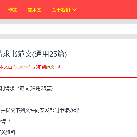
作文
应用文
关于我们
求书范文(通用25篇)
本文由:[
无月mo
]_发布到
范文
并提交下列文件向签发部门申请办理：
申请书
有关资料