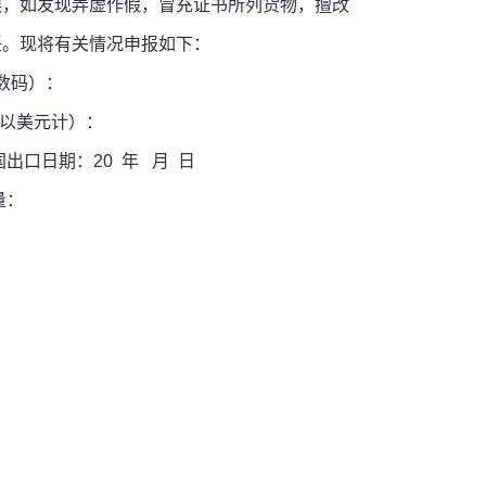
，如发现弄虚作假，冒充证书所列货物，擅改
。现将有关情况申报如下：
码）：
美元计）：
期：20 年 月 日
：