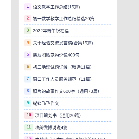
1
语文教学工作总结(15篇)
2
初一数学教学工作总结精选20篇
3
2022年端午祝福语
4
关于经验交流发言稿(合集15篇)
5
朋友圈晒宠物说说400句
6
初二地理试题详解（精选11篇）
7
窗口工作人员服务规范（11篇）
8
照片的故事作文600字（通用73篇）
9
蝴蝶飞飞作文
10
项目策划书（通用20篇）
11
唯美微博说说4篇