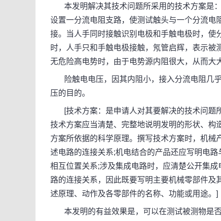
本发明解决其技术问题所采用的技术方案是：
设置一分流电阻支路，使测试触头与一个分流电
接。当人手同时接触识别电极和手触电极时，使
时，人手只和手触电极接触，氖管启辉，表示被
无危险高电势时，由于电势源内阻很大，从而大
险触电电压，因其内阻小，接入分流电阻几乎
压的目的。
[技术方案：是申请人对其要解决的技术问题所
技术方案应当清楚、完整地说明发明的形状、构
方案所依据的科学原理。撰写技术方案时，机械
述电路的连接关系;机电结合的产品还应写明电路
相互位置关系;涉及集成电路时，应清楚公开集成
路的连接关系，因此既要写明主要机械零部件及
述原理、动作及各零部件的名称、功能或用途。]
本发明的有益效果是，可以在测试被测物是否