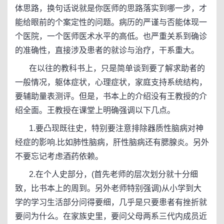
体思路，换句话说就是你医师的思路落实到哪一步，才
能给眼前的个案定性的问题。病历的严谨与否能体现一
个医院，一个医师医术水平的高低。也严重关系到确诊
的准确性，直接涉及患者的就诊与治疗，干系重大。
在以往的教科书上，只是简单谈到要了解求助者的
一般情况，躯体症状，心理症状，家庭支持系统结构，
要辅助量表测评。但是，书本上的介绍没有王教授的介
绍全面。王教授在课堂上明确强调以下几点。
1.要凸现既往史，特别要注意排除器质性脑病对神
经症的影响.比如肺性脑病，肝性脑病还有腮腺炎。另外
不要忘记考虑酒药依赖。
2.在个人史部分，(首先老师的层次划分就十分细
致，比书本上的周到。另外老师特别强调)从小学到大
学的学习生活部分问得要细，几乎是只要患者有挫折就
要问为什么。在家族史里，要问父母两系三代内成员近