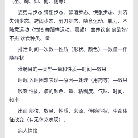
（坐、蹲、仰、俯、侧等）
姿势与步态 蹒跚步态、醉酒步态、慌张步态、共济
失调步态、跨阈步态、剪刀步态、随意运动、肌力、不
随意运动（抽搐 舞蹈样运动、震颤） 营养饮食 食欲好/
不振 饮食种类、量
排泄 时间—次数—性质（形状、颜色）—数量—伴
随症状
灌肠目的—类型—量和性质—时间—效果
睡眠 入睡困难表现—原因—处理（用药等）—效果
咳嗽 性质、痰的颜色、量、粘稠度、气味、时间、
频率
出血 部位、数量、性质、来源、伴随症状、生命体
征改变（有无休克表现）、
病人情绪