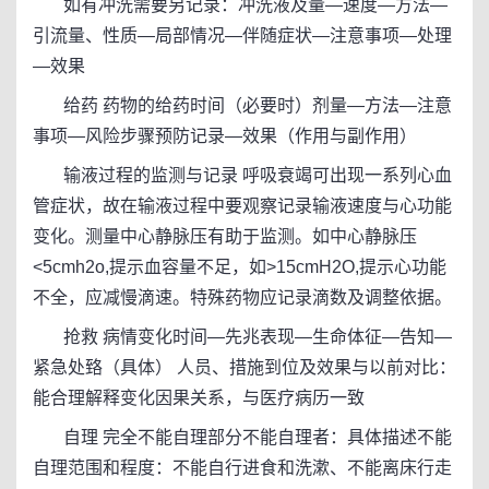
如有冲洗需要另记录：冲洗液及量—速度—方法—
引流量、性质—局部情况—伴随症状—注意事项—处理
—效果
给药 药物的给药时间（必要时）剂量—方法—注意
事项—风险步骤预防记录—效果（作用与副作用）
输液过程的监测与记录 呼吸衰竭可出现一系列心血
管症状，故在输液过程中要观察记录输液速度与心功能
变化。测量中心静脉压有助于监测。如中心静脉压
<5cmh2o,提示血容量不足，如>15cmH2O,提示心功能
不全，应减慢滴速。特殊药物应记录滴数及调整依据。
抢救 病情变化时间—先兆表现—生命体征—告知—
紧急处臵（具体） 人员、措施到位及效果与以前对比：
能合理解释变化因果关系，与医疗病历一致
自理 完全不能自理部分不能自理者：具体描述不能
自理范围和程度：不能自行进食和洗漱、不能离床行走