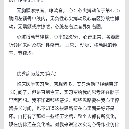
语音传导无异常。
无胸膜摩擦音、哮鸣音。 心：心尖搏动位于第4、5
肋间左锁骨中线内，无负性心尖搏动及心前区弥散性搏
动，无震颤或摩擦感，心脏左右浊音界如右图。
心脏搏动节律整，心率92次/分，心音正常，各瓣膜
听诊区未闻及病理性杂音。 血管： 动脉：桡动脉的频
率、节律均。
优秀病历范文(篇六)
临床医学实习后，感想诸多，实习活动已经结束好
长时间了，但是直到今天，实习留给我的思考还在脑子
里面回想。我不知道那些感觉、那些思路要在我心里停
留多长时间，也不知道这些思路留在心里面是好还是
坏。自打有了那样一些经历之后，整个人都有所变化，
现在仿佛还在变化着。对我来说这次实习心得作业仿佛