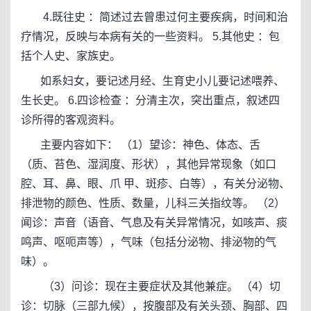
4.既往史 ：简述过去曾患过何主要疾病，时间和治
疗情况，反映与本病有关的一些资料。 5.其他史 ：包
括个人史、家族史。
如系妇女，要记述月经、生育史小儿要记述喂养、
生长史。 6.四诊检查 ：分清主次，突出重点，叙述四
诊所得的客观资料。
主要内容如下： （1）望诊：神色、体态、舌
（质、苔色、湿润度、形状），其他异常现象（如口
腔、耳、鼻、眼、爪 甲、斑疹、白等），有关分泌物、
排泄物的颜色、性质、数量，儿科三关指纹等。 （2）
闻诊：声音（语音、气息及有关异常情况，如咳声、痰
鸣声、呕呃声等），气味（包括分泌物、排泌物的气
味）。
（3）问诊：现在主要症状及其他兼症。 （4）切
诊：切脉（三部九候），按腹部及有关头颈、胸部、四