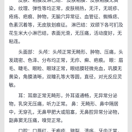
皮肤、粘膜及淋巴结： 皮肤粘膜：皮肤粘膜无黄
染，纹理、弹性等均正常，皮肤稍热，无汗，无斑疹、
疮疡、疤痕、肿物，无腧穴异常征、血管征、蜘蛛痣、
色素沉着等，无皮肤划痕征。 淋巴结：双颌下各可扪及
花生米大小淋巴结，表面光滑，无压痛，活动度好，无
粘连。
头面部： 头颅：头颅正常无畸形、肿物、压痛，头
发疏密、色泽、分布均正常，无疖、癣、疤痕。 眼：眉
毛、睫毛、眼睑、眼球正常，眼结膜轻微充血，巩膜无
黄染，角膜清晰，双瞳孔等大等圆，直径，对光反应灵
敏。
耳：耳廓正常无畸形，外耳道通畅，无异常分泌
物，乳突无压痛，听力正常。 鼻：无畸形、鼻中隔居
中，无穿孔，无鼻甲肥大或阻塞，无鼻腔异常分泌物，
副鼻窦无压痛，嗅觉正常。
口腔：口唇红，无疱疹、皲裂、溃疡，牙齿正常，