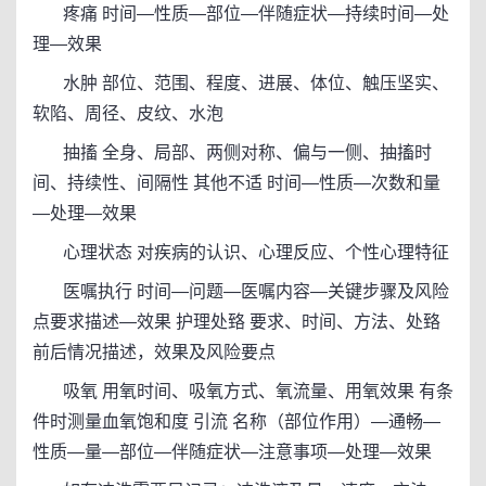
疼痛 时间—性质—部位—伴随症状—持续时间—处
理—效果
水肿 部位、范围、程度、进展、体位、触压坚实、
软陷、周径、皮纹、水泡
抽搐 全身、局部、两侧对称、偏与一侧、抽搐时
间、持续性、间隔性 其他不适 时间—性质—次数和量
—处理—效果
心理状态 对疾病的认识、心理反应、个性心理特征
医嘱执行 时间—问题—医嘱内容—关键步骤及风险
点要求描述—效果 护理处臵 要求、时间、方法、处臵
前后情况描述，效果及风险要点
吸氧 用氧时间、吸氧方式、氧流量、用氧效果 有条
件时测量血氧饱和度 引流 名称（部位作用）—通畅—
性质—量—部位—伴随症状—注意事项—处理—效果