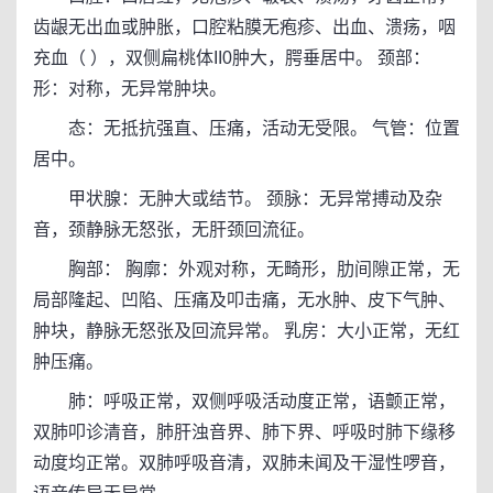
齿龈无出血或肿胀，口腔粘膜无疱疹、出血、溃疡，咽
充血（ ），双侧扁桃体II0肿大，腭垂居中。 颈部：
形：对称，无异常肿块。
态：无抵抗强直、压痛，活动无受限。 气管：位置
居中。
甲状腺：无肿大或结节。 颈脉：无异常搏动及杂
音，颈静脉无怒张，无肝颈回流征。
胸部： 胸廓：外观对称，无畸形，肋间隙正常，无
局部隆起、凹陷、压痛及叩击痛，无水肿、皮下气肿、
肿块，静脉无怒张及回流异常。 乳房：大小正常，无红
肿压痛。
肺：呼吸正常，双侧呼吸活动度正常，语颤正常，
双肺叩诊清音，肺肝浊音界、肺下界、呼吸时肺下缘移
动度均正常。双肺呼吸音清，双肺未闻及干湿性啰音，