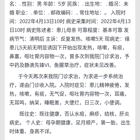
名：. 性别：男 年龄：5岁 民族：. 出生地： . 婚况：未
婚 职业：. 单位：. 邮政编码：.. 常住地址：。 入院时
间：2022年4月13日10时 病史采集时间：2022年4月13
日10时 病史陈述者：患儿母亲 可靠程度：基本可靠 发
病节气：清明后 主诉：反复发热、咳嗽5天 现病史：缘
患儿5天前无明显诱因下开始出现发热，咳嗽，有痰，
鼻塞，呕吐胃内容物一次，曾多次到我院门诊求治，予
中药及静滴先锋VI、鱼腥草治疗，症状未见改善。
于今天再次来我院门诊求治，为求进一步系统治
疗，遂由门诊收入院。入院时症见：患儿精神疲倦，发
热，咳嗽，有痰，无气促，呕吐胃内容物一次，耳痛，
无耳鸣，纳呆，睡眠差，大便烂，日三次，小便调。
既往史：既往健康，否认水痘，麻疹，结核，肝炎
病史。 个人史：母孕期健康，足月顺产，第一胎，出生
时体重、身高不详。