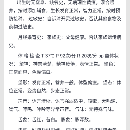
出生时无窒息、缺氧史，无病理性黄疸，混合喂
养，按时添加辅食，生长发育正常，智力正常，按时预
防接种。 过敏史：自诉清开灵过敏史，否认其他食物及
药物过敏史。
月经婚育史： 家族史：父母健康。否认家族遗传病
史。
体 格 检 查 T 37℃ P 92次/分 R 20次/分 bp 整体状
况： 望神：神志清楚，精神疲倦，表情正常。 望色：
正常面容，色泽偏白。
望形：发育正常，营养一般，体型偏瘦。 望态：体
位正常，姿势自然，步态正常。
声音：语言清晰，语言强弱适中，咳嗽，无呃逆、
嗳气、哮鸣、呻吟等异常声音。 气味：无特殊气味。
舌象：舌红，苔白。 脉象：脉浮数。