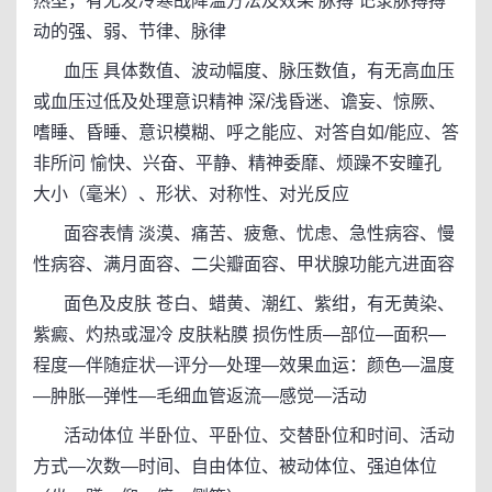
热型，有无发冷寒战降温方法及效果 脉搏 记录脉搏搏
动的强、弱、节律、脉律
血压 具体数值、波动幅度、脉压数值，有无高血压
或血压过低及处理意识精神 深/浅昏迷、谵妄、惊厥、
嗜睡、昏睡、意识模糊、呼之能应、对答自如/能应、答
非所问 愉快、兴奋、平静、精神委靡、烦躁不安瞳孔
大小（毫米）、形状、对称性、对光反应
面容表情 淡漠、痛苦、疲惫、忧虑、急性病容、慢
性病容、满月面容、二尖瓣面容、甲状腺功能亢进面容
面色及皮肤 苍白、蜡黄、潮红、紫绀，有无黄染、
紫癜、灼热或湿冷 皮肤粘膜 损伤性质—部位—面积—
程度—伴随症状—评分—处理—效果血运：颜色—温度
—肿胀—弹性—毛细血管返流—感觉—活动
活动体位 半卧位、平卧位、交替卧位和时间、活动
方式—次数—时间、自由体位、被动体位、强迫体位