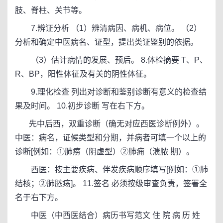
肢、脊柱、关节等。
7.辨证分析 （1）辨清病因、病机、病位。 （2）
分析和确定中医病名、证型，提出类证鉴别的依据。
（3）估计病情的发展、预后。 8.体检摘要 T、P、
R、BP，阳性体征及有关的阴性体征。
9.理化检查 列出对诊断和鉴别诊断有意义的检查结
果及时间。 10.初步诊断 写在右下方。
先中后西，双重诊断（确无对应西医诊断例外）。
中医：病名，证候类型和分期，并病者可填一个以上的
诊断[例如：①肺痨（阴虚型）②肺痈（溃脓 期）。
西医：按主要疾病、伴发疾病顺序填写[例如：①肺
结核；②肺脓疡]。 11.签名 必须按级审查负责，签署全
名于右下方。
中医（中西医结合）病历书写范文 住 院 病 历 姓