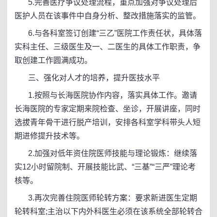
5.完善医疗争议处理流程，重点加强对争议处理后
医护人员在该事件中自身分析、整改措施落实的监管。
6.与各科室签订创建“三乙”医院工作责任状，具体落
实科主任、三级医生及一、二医生的具体工作职责，争
取创建工作圆满成功。
三、强化对人才的培养，提升医技水平
1.按照与长海医院协作内容，落实具体工作。邀请
长海医院的专家定期来院检查、坐诊，开展讲座，同时
选拔青年骨干进行脱产培训，安排各科室学科带头人短
期进修提升技术等。
2.加强对低年资住院医师技能与理论锻炼：继续落
实12小时留院制、开展技能比武、“三基”“三严”理论考
核等。
3.再次完善住院医师轮转方案：要求新进医生定期
轮转科室;主治以下内外科医生必须在该系统全部轮转合