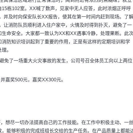
右在其保洁区域进行正常保洁时，闻到附近有浓烈的焦糊味，就立
15栋102室。XX喊了数声，见家中无人应答，此时浓烟正呼呼
9，并及时向保安队长XX报告，使其在第一时间内赶到现场。了
户，让消防队员顺利进入住户家中，火情及时得到扑灭，避免了一
生命安全。大家都一致认为XX和XX遇事冷静，处理果断。此
和消防知识培训起到了重要的作用，正是有这样的定期培训和学
处理。
避免了一场重大火灾事故的发生，公司号召全体员工向以上两位
嘉奖500元，嘉奖XX300元。
研，想尽一切办法提高自己的工作技能。在工作中积极主动、一
效，能够积极的完成班组长交给的生产任务。在产品质量上都能