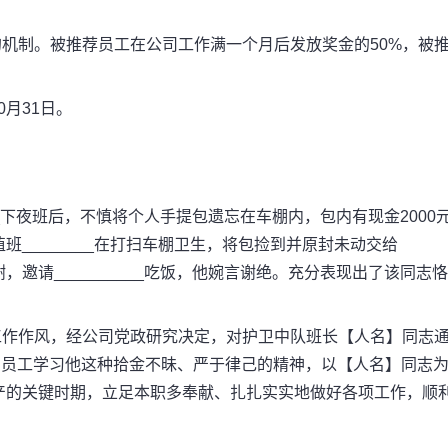
制。被推荐员工在公司工作满一个月后发放奖金的50%，被
月31日。
__下夜班后，不慎将个人手提包遗忘在车棚内，包内有现金2000
________在打扫车棚卫生，将包捡到并原封未动交给
示感谢，邀请__________吃饭，他婉言谢绝。充分表现出了该同志恪
作作风，经公司党政研究决定，对护卫中队班长【人名】同志
间员工学习他这种拾金不昧、严于律己的精神，以【人名】同志
产的关键时期，立足本职多奉献、扎扎实实地做好各项工作，顺