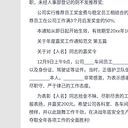
职，未经人事部登记的则不发推荐奖;
公司实行推荐员工奖金费与稳定员工相结合的机
荐员工在公司工作满3个月后发奖金的50%;
本通知从即日起开始生效，有效期至20xx年10
关于年度嘉奖工作通知范文 第五篇
关于对【人名】同志的嘉奖令
12月9日上午9点，公司____车间员工____
以及身份证、驾驶证等证件。当时，正值护卫队值班
________本人。________非常感激，为表
尽职守、严于律己的工作态度。
为表彰【人名】同志拾金不昧、尽职尽责的工
报表扬，并嘉奖200元。希望公司各科室、各车
榜样，并以此鼓舞工作干劲，在决战年底安全生
夺取全年各项工作的全面胜利!