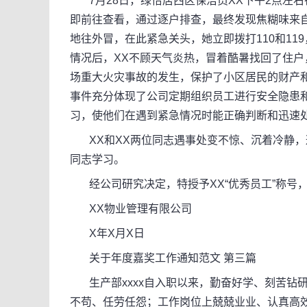
7月28日，绿怡居西区保洁员XX下午2点左
即前往查看，通过逐户排查，最终发现焦糊味来自
地往外冒，在此紧急关头，她立即拨打110和11
情况后，XX不顾天气炎热，冒着酷暑找回了住
场重大火灾事故的发生，保护了小区居民的财产和
事件充分体现了公司定期组织员工进行安全隐患
习，使他们在遇到紧急情况时能正确判断和迅速
XX和XX两位同志遇事处变不惊、沉着冷静，
同志学习。
经公司研究决定，特授予XX“优秀员工”称号，并
XX物业管理有限公司
X年X月X日
关于年度嘉奖工作通知范文 第三篇
生产部xxxx自入职以来，勤奋好学、刻苦钻
不苟、任劳任怨；工作岗位上兢兢业业、认真高