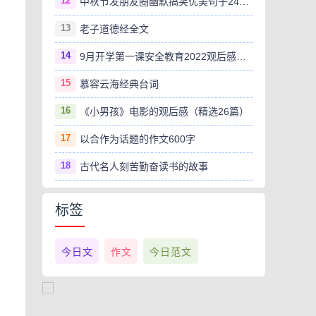
12
中秋节发朋友圈幽默搞笑优美句子240句
13
老子道德经全文
14
9月开学第一课安全教育2022观后感范文（精选8篇）
15
慕容云海经典台词
16
《小男孩》电影的观后感（精选26篇）
17
以合作为话题的作文600字
18
古代名人刻苦勤奋读书的故事
标签
今日文
作文
今日范文