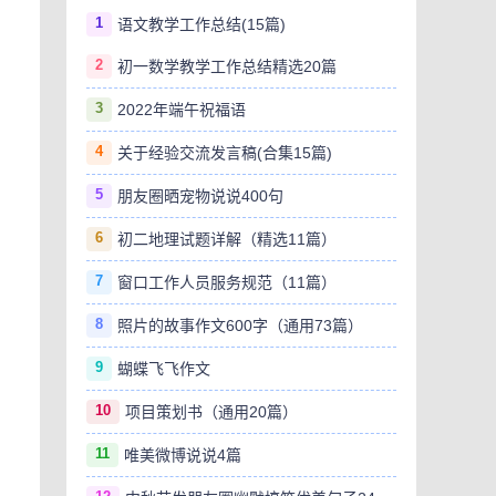
1
语文教学工作总结(15篇)
2
初一数学教学工作总结精选20篇
3
2022年端午祝福语
4
关于经验交流发言稿(合集15篇)
5
朋友圈晒宠物说说400句
6
初二地理试题详解（精选11篇）
7
窗口工作人员服务规范（11篇）
8
照片的故事作文600字（通用73篇）
9
蝴蝶飞飞作文
10
项目策划书（通用20篇）
11
唯美微博说说4篇