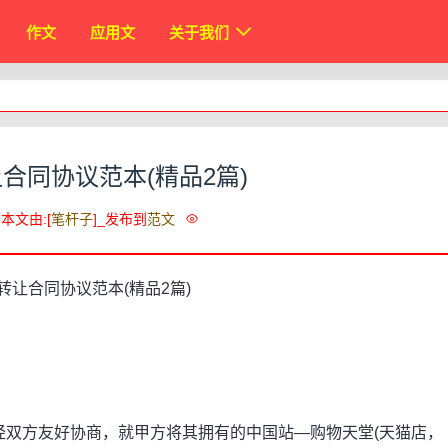
作文
应用文
关于我们
合同协议范本(精品2篇)
本文由:[
笔杆子
]_发布到
范文
方友好协商，就甲方将其拥有的中国站—购物天堂(天猫店，