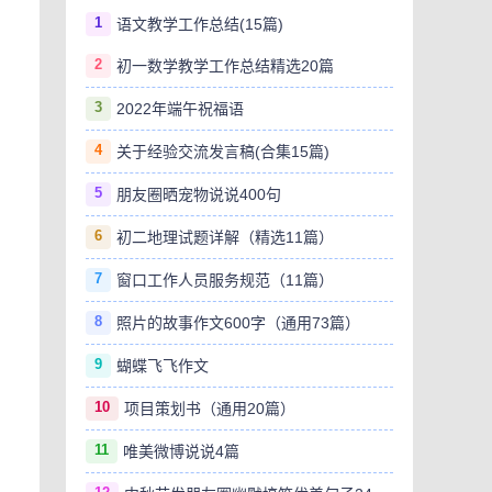
1
语文教学工作总结(15篇)
2
初一数学教学工作总结精选20篇
3
2022年端午祝福语
4
关于经验交流发言稿(合集15篇)
5
朋友圈晒宠物说说400句
6
初二地理试题详解（精选11篇）
7
窗口工作人员服务规范（11篇）
8
照片的故事作文600字（通用73篇）
9
蝴蝶飞飞作文
10
项目策划书（通用20篇）
11
唯美微博说说4篇