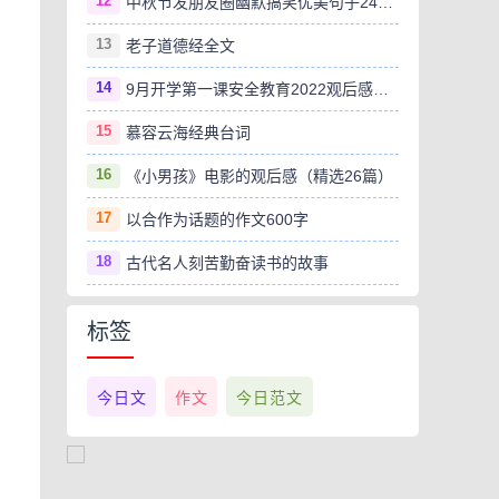
12
中秋节发朋友圈幽默搞笑优美句子240句
13
老子道德经全文
14
9月开学第一课安全教育2022观后感范文（精选8篇）
15
慕容云海经典台词
16
《小男孩》电影的观后感（精选26篇）
17
以合作为话题的作文600字
18
古代名人刻苦勤奋读书的故事
标签
今日文
作文
今日范文