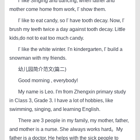
I' like Singing and dancing, when father and
mother come home from work, I' show them.
I' like to eat candy, so I' have tooth decay. Now, I'
brush my teeth twice a day against tooth decay. Little
kids,do not to eat too much candy.
I' like the white winter. I'n kindergarten, I' build a
snowman with my friends.
幼儿园简介范文(篇二)
Good morning , everybody!
My name is Leo. I'm from Zhengxin primary study
in Class 3, Grade 3. I have a lot of hobbies, like
swimming, singing, and learning English.
There are 3 people in my family, my mother, father,
and mother is a nurse. She always works hard。My
father is a doctor. He helps with the sick people to