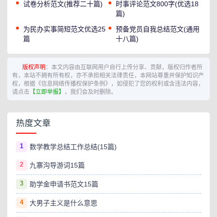
试卷分析范文(推荐二十篇)
时事评论范文800字(优选18
篇)
为民办实事简短范文优选25
预备党员自我总结范文(通用
篇
十八篇)
版权声明
：本文内容由互联网用户自行上传分享、贡献，版权归作者所
有，本站不拥有所有权，亦不承担相关法律责任，本网站尊重并保护知识产
权，根据《信息网络传播权保护条例》，如侵犯了您的权利或含违法内容，
请点击
【立即举报】
，我们会及时删除。
热度文章
1
数学教学总结工作总结(15篇)
2
九寨沟导游词15篇
3
助学金申请书范文15篇
4
大男子主义是什么意思