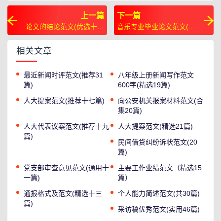
上一篇
下一篇
论文的结论范文(优选十二
音乐专业毕业论文范文(通
篇)
用十八篇)
相关文章
最近新闻时评范文(推荐31
八年级上册新闻写作范文
篇)
600字(精选19篇)
人大提案范文(推荐十七篇)
向公安机关报案材料范文(合
集20篇)
人大代表议案范文(推荐十九
人大提案范文(精选21篇)
篇)
民间借贷纠纷诉状范文(20
篇)
党支部审查意见范文(通用十
主要工作业绩范文（精选15
一篇)
篇）
通报格式及范文(精选十三
个人能力简述范文(共30篇)
篇)
采访稿优秀范文(实用46篇)