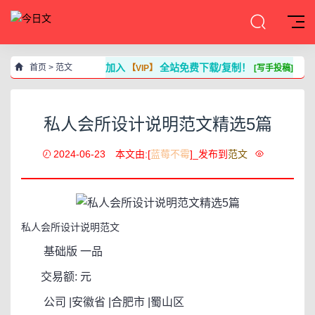
加入
全站免费下载/复制！
首页
>
范文
【VIP】
[写手投稿]
私人会所设计说明范文精选5篇
2024-06-23
本文由:[
蓝莓不霉
]_发布到
范文
私人会所设计说明范文
基础版
一品
交易额: 元
公司 |安徽省 |合肥市 |蜀山区