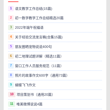
1
语文教学工作总结(15篇)
2
初一数学教学工作总结精选20篇
3
2022年端午祝福语
4
关于经验交流发言稿(合集15篇)
5
朋友圈晒宠物说说400句
6
初二地理试题详解（精选11篇）
7
窗口工作人员服务规范（11篇）
8
照片的故事作文600字（通用73篇）
9
蝴蝶飞飞作文
10
项目策划书（通用20篇）
11
唯美微博说说4篇