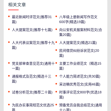
相关文章
最近新闻时评范文(推荐31
八年级上册新闻写作范文
篇)
600字(精选19篇)
人大提案范文(推荐十七篇)
向公安机关报案材料范文(合
集20篇)
人大代表议案范文(推荐十九
人大提案范文(精选21篇)
篇)
民间借贷纠纷诉状范文(20
篇)
党支部审查意见范文(通用十
主要工作业绩范文（精选15
一篇)
篇）
通报格式及范文(精选十三
个人能力简述范文(共30篇)
篇)
采访稿优秀范文(实用46篇)
试卷分析范文(推荐二十篇)
时事评论范文800字(优选18
篇)
为民办实事简短范文优选25
预备党员自我总结范文(通用
篇
十八篇)