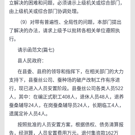
立解决的困难和问题，必须请示上级机关或综合部门，
由上级机关或综合部门协调处理。
（9）对带有普遍性、全局性的问题，本部门提出
了解决的办法，请求上级予以批转各相关单位遵照执
行。
请示函范文(篇七)
县人民政府：
在县委、县府的领导和指挥下，在相关部门的大力
支持下，县蚕丝公司、蚕种场的破产改制工作有序进
行，现已进入人员安置阶段。县蚕丝公司各类人员522
人，其中：在编正式职工408人，退休人员48人，退养
蚕桑辅导24人，在岗蚕桑辅导员24人，长期临工4人，
遗属定补人员4人。
按照批准的人员安置方案，根据债权、债务清算报
告，经测算，人员安置费用万元，退付集资款162万