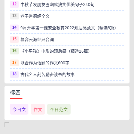
12
中秋节发朋友圈幽默搞笑优美句子240句
13
老子道德经全文
14
9月开学第一课安全教育2022观后感范文（精选8篇）
15
慕容云海经典台词
16
《小男孩》电影的观后感（精选26篇）
17
以合作为话题的作文600字
18
古代名人刻苦勤奋读书的故事
标签
今日文
作文
今日范文