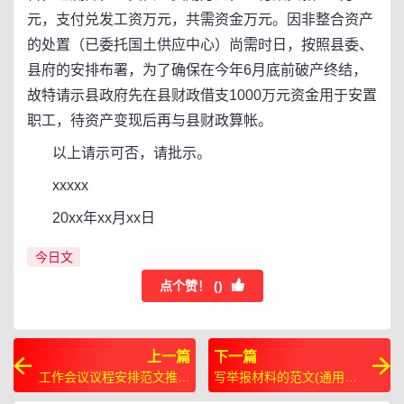
元，支付兑发工资万元，共需资金万元。因非整合资产
的处置（已委托国土供应中心）尚需时日，按照县委、
县府的安排布署，为了确保在今年6月底前破产终结，
故特请示县政府先在县财政借支1000万元资金用于安置
职工，待资产变现后再与县财政算帐。
以上请示可否，请批示。
xxxxx
20xx年xx月xx日
今日文
点个赞！ (
)
上一篇
下一篇
工作会议议程安排范文推荐
写举报材料的范文(通用八
12篇
篇)