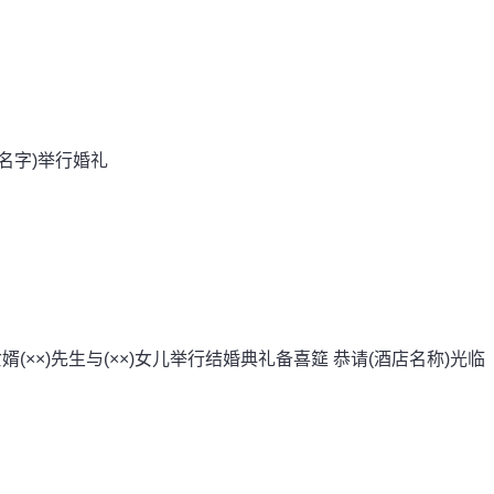
--(名字)举行婚礼
婿(××)先生与(××)女儿举行结婚典礼备喜筵 恭请(酒店名称)光临