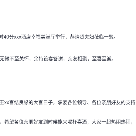
0时40分xxx酒店幸福美满厅举行，恭请贤夫妇莅临一聚。
无微不至关怀，余特设宴答谢，亲友相聚，至喜至诚。
x和王xx喜结良缘的大喜日子，承蒙各位领导、各位亲朋好友的支持
婚礼，希望各位亲朋好友到时候能来喝杯喜酒，大家一起热闹热闹，