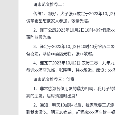
请柬范文推荐二：
传统1、您好，犬子张xx兹定于2023年10月2日
诚挚希望您携家人参加，敬请光临。
2、谨于公历2023年10月2日10时40分假座x
薄酌恭候光临。
3、谨定于2023年10月2日10时40分农历二
备喜筵，恭请xx酒店光临，张xx敬邀。
4、谨定于2023年10月2日 农历二零一九年
恭请xx酒店光临，张晓明，韩xx敬邀。席设：xx
请柬范文推荐三：创意
1、非常感激各位朋友的鼎力相助，我儿子的婚礼因
高的朋友，届时请准时出席！
2、通知：明天10点钟以后，我家就要正式添
到我家没吃，明天10点前，赶紧来xxx酒店蹭一顿