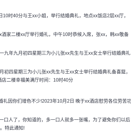
10时40分与王xx小姐，举行结婚典礼，地点xx饭店2层xx厅，
xx酒家二楼xx厅举行婚礼，中午10时恭候入席，张xx，韩xx敬备
零一九年九月初四星期三为小儿张xx先生与王xx女士举行结婚典礼
九月初四星期三为小儿张xx先生与王xx女士举行结婚典礼备喜筵，
酒店二楼幸福美满厅时间：10时40分
你们增色不少!2023年10月2日 晚于xx酒店慰劳各位劳苦
一口人了，你知道的，多一口人就多一张嘴，为了避免你们以后
。特此通知!