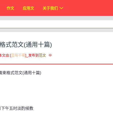
作文
应用文
关于我们
格式范文(通用十篇)
本文由:[
蓝莓不霉
]_发布到
范文
日下午五时淡酌候教