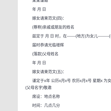
某某谨邀
年 月 日
嫁女请柬范文(四)：
(尊称)亲戚或朋友的姓名
兹定于 月 日 时，在-------(地方)为女儿-------
届时恭请光临增辉
(落款)父母姓名
年 月 日
嫁女请柬范文(五)：
谨定于x年 公历x月x号 农历x月x号 星期x 为女
(父母名字)敬邀
席设：地点名称
时间：几点几分