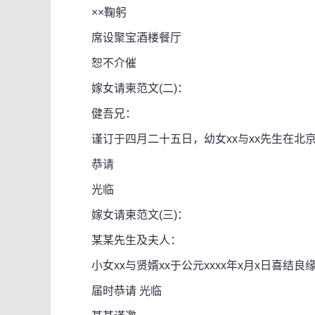
××鞠躬
席设聚宝酒楼餐厅
恕不介催
嫁女请柬范文(二)：
健吾兄：
谨订于四月二十五日，幼女xx与xx先生在北
恭请
光临
嫁女请柬范文(三)：
某某先生及夫人：
小女xx与贤婿xx于公元xxxx年x月x日喜结
届时恭请 光临