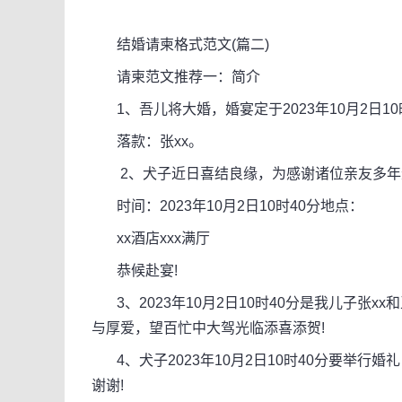
结婚请柬格式范文(篇二)
请柬范文推荐一：简介
1、吾儿将大婚，婚宴定于2023年10月2日1
落款：张xx。
2、犬子近日喜结良缘，为感谢诸位亲友多年
时间：2023年10月2日10时40分地点：
xx酒店xxx满厅
恭候赴宴!
3、2023年10月2日10时40分是我儿子张x
与厚爱，望百忙中大驾光临添喜添贺!
4、犬子2023年10月2日10时40分要举行
谢谢!