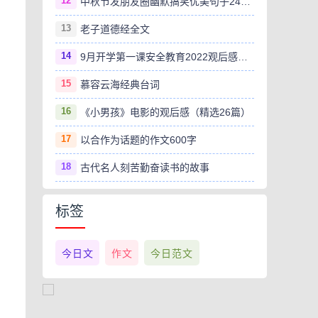
12
中秋节发朋友圈幽默搞笑优美句子240句
13
老子道德经全文
14
9月开学第一课安全教育2022观后感范文（精选8篇）
15
慕容云海经典台词
16
《小男孩》电影的观后感（精选26篇）
17
以合作为话题的作文600字
18
古代名人刻苦勤奋读书的故事
标签
今日文
作文
今日范文