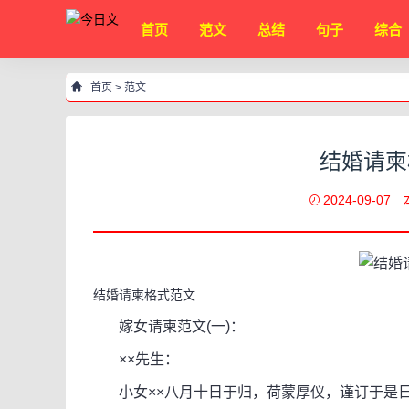
首页
范文
总结
句子
综合
首页
>
范文
结婚请柬
2024-09-07
结婚请柬格式范文
嫁女请柬范文(一)：
××先生：
小女××八月十日于归，荷蒙厚仪，谨订于是