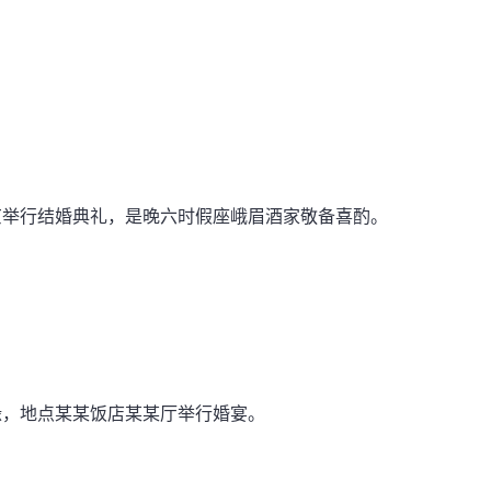
京举行结婚典礼，是晚六时假座峨眉酒家敬备喜酌。
良缘，地点某某饭店某某厅举行婚宴。