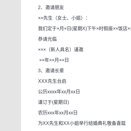
2、邀请朋友
××先生（女士、小姐）：
我们定于×月×日(星期X)下午×时假座××饭店×
恭请光临
×××（新人具名）谨邀
××年××月××日
3、邀请长辈
XXX先生台启
公历xxxx年xx月xx日
谨订于(星期日)
农历xxx年xx月xx日
为XX先生和XX小姐举行结婚典礼敬备喜筵