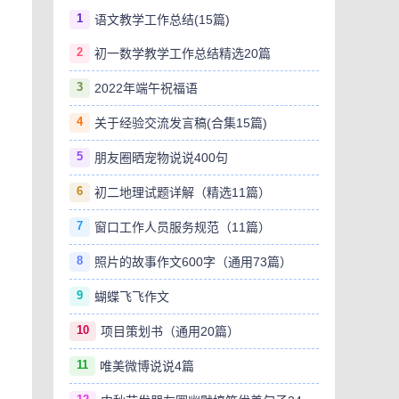
1
语文教学工作总结(15篇)
2
初一数学教学工作总结精选20篇
3
2022年端午祝福语
4
关于经验交流发言稿(合集15篇)
5
朋友圈晒宠物说说400句
6
初二地理试题详解（精选11篇）
7
窗口工作人员服务规范（11篇）
8
照片的故事作文600字（通用73篇）
9
蝴蝶飞飞作文
10
项目策划书（通用20篇）
11
唯美微博说说4篇