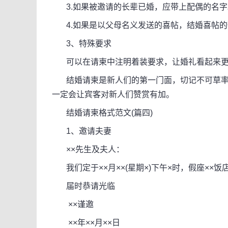
3.如果被邀请的长辈已婚，应带上配偶的名字
4.如果是以父母名义发送的喜帖，结婚喜帖的
3、特殊要求
可以在请柬中注明着装要求，让婚礼看起来更
结婚请柬是新人们的第一门面，切记不可草率
一定会让宾客对新人们赞赏有加。
结婚请柬格式范文(篇四)
1、邀请夫妻
××先生及夫人：
我们定于××月××(星期×)下午×时，假座××饭
届时恭请光临
××谨邀
××年××月××日