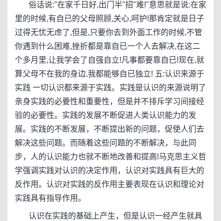
俗话说:"在家千日好,出门半"招"难!"意思就是说:在家
里的时候,有自已的父母照顾,关心,呵护!那肯定就是日子
过得无忧无虑了,但是,只要你去到外面工作的时候,不管
你遇到什么困难,挫折都是靠自已一个人去解决,在这二
个多月里,让我学会了自强自立!凡事都要靠自已!现在,就
算父母不在我的身边,我都能够自已独立! 五:认识来源于
实践 一切认识都来源于实践。实践是认识的来源说明了
亲身实践的必要性和重要性，但是并不排斥学习间接经
验的必要性。实践的发展不断促进人类认识能力的发
展。实践的不断发展，不断提出新的问题，促使人们去
解决这些问题。而随着这些问题的不断解决，与此同
步，人的认识能力也就不断地改善和提高!马克思主义哲
学强调实践对认识的决定作用，认识对实践具有巨大的
反作用。认识对实践的反作用主要表现在认识和理论对
实践具有指导作用。
认识在实践的基础上产生，但是认识一经产生就具