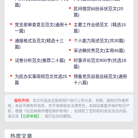
篇)
民间借贷纠纷诉状范文(20
篇)
党支部审查意见范文(通用十
主要工作业绩范文（精选15
一篇)
篇）
通报格式及范文(精选十三
个人能力简述范文(共30篇)
篇)
采访稿优秀范文(实用46篇)
试卷分析范文(推荐二十篇)
时事评论范文800字(优选18
篇)
为民办实事简短范文优选25
预备党员自我总结范文(通用
篇
十八篇)
版权声明
：本文内容由互联网用户自行上传分享、贡献，版权归作者所
有，本站不拥有所有权，亦不承担相关法律责任，本网站尊重并保护知识产
权，根据《信息网络传播权保护条例》，如侵犯了您的权利或含违法内容，
请点击
【立即举报】
，我们会及时删除。
热度文章