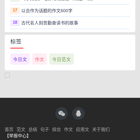
17
以合作为话题的作文600字
18
古代名人刻苦勤奋读书的故事
标签
今日文
作文
今日范文
首页
范文
总结
句子
综合
作文
应用文
关于我们
【举报中心】
sitemap