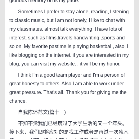
glorious memory on is my pride.
Sometimes I prefer to stay alone, reading, listening
to classic music, but I am not lonely, I like to chat with
my classmates, almost talk everything ,I have lots of
interest, such as films,travels,handwriting ,sports and
so on. My favorite pastime is playing basketball, also, I
like blogging on the internet. if you are interested in my
blog, you can visit my website: , it will be my honor.
I think I'm a good team player and I'm a person of
great honesty to others. Also I am able to work under
great pressure. That's all. Thank you for giving me the
chance.
自我陈述范文(篇十一)
不知不觉我们已经度过了大学生活的又一个年头。
接下来，我们即将应对的是找工作或者是再过一次独木