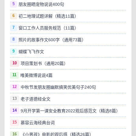
5
朋友圈晒宠物说说400句
6
初二地理试题详解（精选11篇）
7
窗口工作人员服务规范（11篇）
8
照片的故事作文600字（通用73篇）
9
蝴蝶飞飞作文
10
项目策划书（通用20篇）
11
唯美微博说说4篇
12
中秋节发朋友圈幽默搞笑优美句子240句
13
老子道德经全文
14
9月开学第一课安全教育2022观后感范文（精选8篇）
15
慕容云海经典台词
16
《小男孩》电影的观后感（精选26篇）