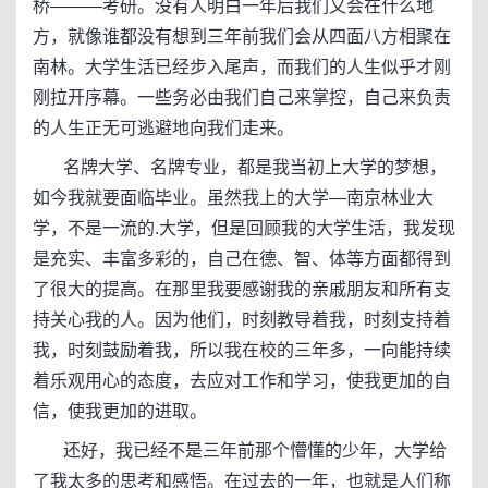
桥———考研。没有人明白一年后我们又会在什么地
方，就像谁都没有想到三年前我们会从四面八方相聚在
南林。大学生活已经步入尾声，而我们的人生似乎才刚
刚拉开序幕。一些务必由我们自己来掌控，自己来负责
的人生正无可逃避地向我们走来。
名牌大学、名牌专业，都是我当初上大学的梦想，
如今我就要面临毕业。虽然我上的大学—南京林业大
学，不是一流的.大学，但是回顾我的大学生活，我发现
是充实、丰富多彩的，自己在德、智、体等方面都得到
了很大的提高。在那里我要感谢我的亲戚朋友和所有支
持关心我的人。因为他们，时刻教导着我，时刻支持着
我，时刻鼓励着我，所以我在校的三年多，一向能持续
着乐观用心的态度，去应对工作和学习，使我更加的自
信，使我更加的进取。
还好，我已经不是三年前那个懵懂的少年，大学给
了我太多的思考和感悟。在过去的一年，也就是人们称