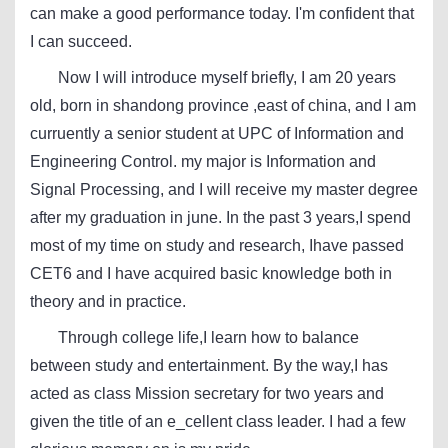
can make a good performance today. I'm confident that
I can succeed.
Now I will introduce myself briefly, I am 20 years
old, born in shandong province ,east of china, and I am
curruently a senior student at UPC of Information and
Engineering Control. my major is Information and
Signal Processing, and I will receive my master degree
after my graduation in june. In the past 3 years,I spend
most of my time on study and research, Ihave passed
CET6 and I have acquired basic knowledge both in
theory and in practice.
Through college life,I learn how to balance
between study and entertainment. By the way,I has
acted as class Mission secretary for two years and
given the title of an e_cellent class leader. I had a few