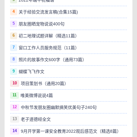
2022年端午祝福语
4
关于经验交流发言稿(合集15篇)
5
朋友圈晒宠物说说400句
6
初二地理试题详解（精选11篇）
7
窗口工作人员服务规范（11篇）
8
照片的故事作文600字（通用73篇）
9
蝴蝶飞飞作文
10
项目策划书（通用20篇）
11
唯美微博说说4篇
12
中秋节发朋友圈幽默搞笑优美句子240句
13
老子道德经全文
14
9月开学第一课安全教育2022观后感范文（精选8篇）