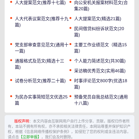
人大提案范文(推荐十七篇)
向公安机关报案材料范文(合
集20篇)
人大代表议案范文(推荐十九
人大提案范文(精选21篇)
篇)
民间借贷纠纷诉状范文(20
篇)
党支部审查意见范文(通用十
主要工作业绩范文（精选15
一篇)
篇）
通报格式及范文(精选十三
个人能力简述范文(共30篇)
篇)
采访稿优秀范文(实用46篇)
试卷分析范文(推荐二十篇)
时事评论范文800字(优选18
篇)
为民办实事简短范文优选25
预备党员自我总结范文(通用
篇
十八篇)
版权声明
：本文内容由互联网用户自行上传分享、贡献，版权归作者所
有，本站不拥有所有权，亦不承担相关法律责任，本网站尊重并保护知识产
权，根据《信息网络传播权保护条例》，如侵犯了您的权利或含违法内容，
请点击
【立即举报】
，我们会及时删除。