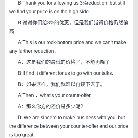
B:Thank you for allowing us 3%reduction ,but still
we find your price is on the high side.
B:谢谢你们给3%的优惠，但是我们觉得价格仍然偏
高
A:This is our rock-bottom price and we can't make
any further reduction .
A：这是我们的最低的价格了，不能再降了
B:If find it different for us to go with our talks.
B：如果这样，我们就难以再谈下去了。
A:Then ，what's your countr-offer.
A：那么你方的还价是多少呢?
B: We are sincere to make business with you. but
the difference between your counter-offer and our price
is too great.