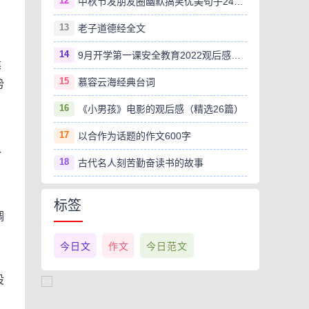
12
中秋节发朋友圈幽默搞笑优美句子240句
13
老子道德经全文
14
9月开学第一课安全教育2022观后感范文（精选8篇）
建
15
慕容云海经典台词
势
16
《小男孩》电影的观后感（精选26篇）
17
以合作为话题的作文600字
一
18
古代名人刻苦勤奋读书的故事
标签
调
今日文
作文
今日范文
设