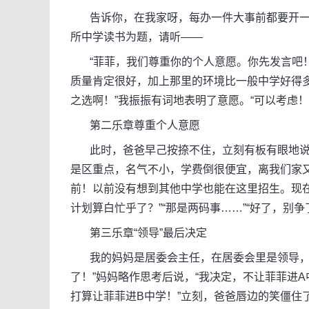
告诉你，在我家呀，每办一件大事前都要开一次“
所中学读书为题，请听——
“菲菲，我们尊重你的个人意愿。你先发言吧！”
质量肯定很好，加上那里的环境比一般中学好得
之选啊！”我振振有词地表明了意愿。“可以考虑！
第二乐章尊重个人意愿
此时，爸爸早己按捺不住，立刻有板有眼地说：
是区重点，名气不小，学费倒很便宜，离我们家又
前！以前没有想到其他中学也能在这里招生。现在
计划算白忙乎了？”“那是两码事……”“好了，别
第三乐章“领导”最后决定
我的妈妈是居委会主任，在居委会里是领导，在
了！”妈妈略作思考后说，“我决定，不让菲菲进A
打算让菲菲进B中学！”立刻，爸爸唇边的笑僵住