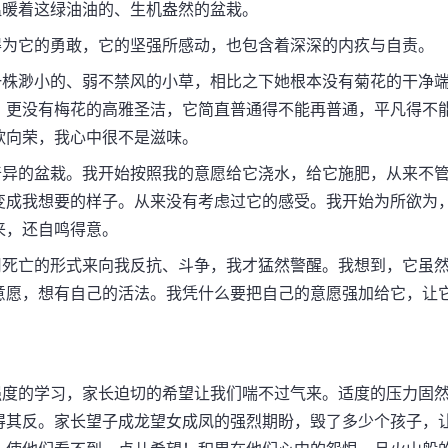
暖着这绿油油的、生机盎然的盆栽。
为它的勇敢，它的坚强所感动，也包含着深深的内疚与自责。
株渺小的、弱不禁风的小草，相比之下她根本没有菊花的干净
，更没有梅花的高雅圣洁，它简直普通得不能再普通，平凡得不
欣向荣，我心中很不是滋味。
异的盆栽。我开始按照我的意愿给它浇水，给它施肥，从来不
变成我想要的样子。从来没有考虑过它的感受。我开始为所欲为
来，还自鸣得意。
死亡的形式来向我反抗、斗争，我才猛然警醒。我想到，它虽
意愿，想有自己的活法。我凭什么要把自己的意愿强加给它，让
度的学习，家长迫切的希望让我们喘不过气来。适度的压力固
得其反。家长望子成龙望女成凤的强烈期盼，毁了多少个孩子，