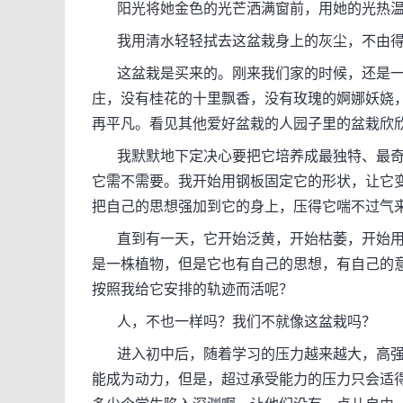
阳光将她金色的光芒洒满窗前，用她的光热温
我用清水轻轻拭去这盆栽身上的灰尘，不由得
这盆栽是买来的。刚来我们家的时候，还是一
庄，没有桂花的十里飘香，没有玫瑰的婀娜妖娆
再平凡。看见其他爱好盆栽的人园子里的盆栽欣
我默默地下定决心要把它培养成最独特、最奇
它需不需要。我开始用钢板固定它的形状，让它
把自己的思想强加到它的身上，压得它喘不过气
直到有一天，它开始泛黄，开始枯萎，开始用
是一株植物，但是它也有自己的思想，有自己的
按照我给它安排的轨迹而活呢？
人，不也一样吗？我们不就像这盆栽吗？
进入初中后，随着学习的压力越来越大，高强
能成为动力，但是，超过承受能力的压力只会适