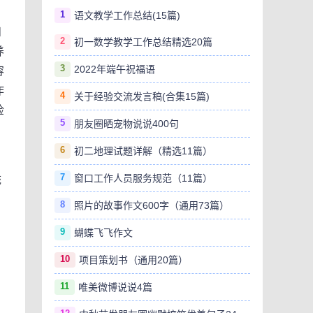
1
语文教学工作总结(15篇)
和
2
初一数学教学工作总结精选20篇
养
3
2022年端午祝福语
容
作
4
关于经验交流发言稿(合集15篇)
检
5
朋友圈晒宠物说说400句
6
初二地理试题详解（精选11篇）
7
窗口工作人员服务规范（11篇）
统
8
照片的故事作文600字（通用73篇）
。
9
蝴蝶飞飞作文
10
项目策划书（通用20篇）
11
唯美微博说说4篇