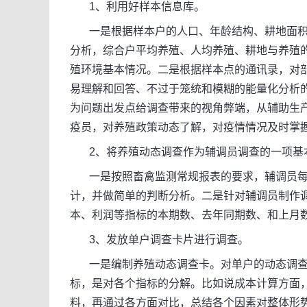
1、利用好样本信息库。
一是根据样本户的人口、年龄结构、耕地面积
分析，综合户平均养殖、人均养殖、耕地与养殖
殖环境基本情况。二是根据样本点的通讯录，对
易理解和回答、不过于笼统和模糊的能量化分析
为问题出发点给调查带来的视角弊端，从辅助生
疫员，对养殖政策动态了解，对疫情情况及时掌
2、将养殖动态调查作为辅调员调查的一项基
一是按照畜禽监测常规报表的要求，辅调员每
计，并做简单的判断分析。二是针对辅调员制作
本、利润等指标的本期数、去年同期数、和上月
3、发放单户调查卡片进行调查。
一是编制养殖动态调查卡。对单户的动态调查
标，是对各个指标的分解。比如说成本计算方面
料，再通过各方面对比，总结各个因素对整体形