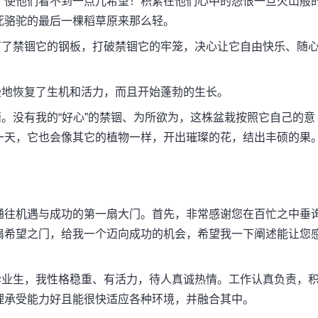
，使他们看不到一点儿希望！积累在他们心中的怨恨一旦火山般
死骆驼的最后一棵稻草原来那么轻。
了禁锢它的钢板，打破禁锢它的牢笼，决心让它自由快乐、随
地恢复了生机和活力，而且开始蓬勃的生长。
没有我的“好心”的禁锢、为所欲为，这株盆栽按照它自己的意
一天，它也会像其它的植物一样，开出璀璨的花，结出丰硕的果
往机遇与成功的第一扇大门。首先，非常感谢您在百忙之中垂
扇希望之门，给我一个迈向成功的机会，希望我一下阐述能让您
业生，我性格稳重、有活力，待人真诚热情。工作认真负责，
理承受能力好且能很快适应各种环境，并融合其中。