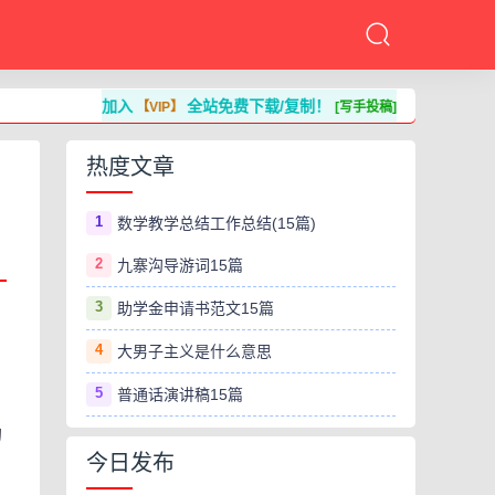
加入
全站免费下载/复制！
【VIP】
[写手投稿]
热度文章
1
数学教学总结工作总结(15篇)
2
九寨沟导游词15篇
3
助学金申请书范文15篇
4
大男子主义是什么意思
5
普通话演讲稿15篇
的
今日发布