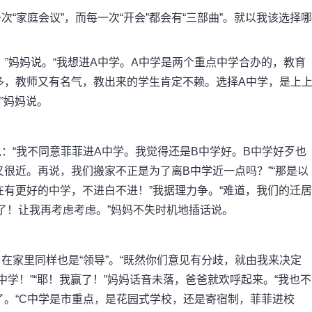
家庭会议”，而每一次“开会”都会有“三部曲”。就以我该选择哪
妈妈说。“我想进A中学。A中学是两个重点中学合办的，教育
多，教师又有名气，教出来的学生肯定不赖。选择A中学，是上
”妈妈说。
“我不同意菲菲进A中学。我觉得还是B中学好。B中学好歹也
很近。再说，我们搬家不正是为了离B中学近一点吗？”“那是以
有更好的中学，不进白不进！”我据理力争。“难道，我们的迁居
争了！让我再考虑考虑。”妈妈不失时机地插话说。
家里同样也是“领导”。“既然你们意见有分歧，就由我来决定
中学！”“耶！我赢了！”妈妈话音未落，爸爸就欢呼起来。“我也不
了。“C中学是市重点，是花园式学校，还是寄宿制，菲菲进校