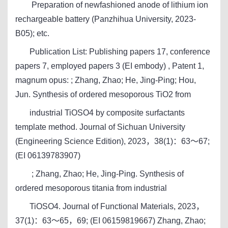
Preparation of newfashioned anode of lithium ion
rechargeable battery (Panzhihua University, 2023-
B05); etc.
Publication List: Publishing papers 17, conference
papers 7, employed papers 3 (EI embody) , Patent 1,
magnum opus: ; Zhang, Zhao; He, Jing-Ping; Hou,
Jun. Synthesis of ordered mesoporous TiO2 from
industrial TiOSO4 by composite surfactants
template method. Journal of Sichuan University
(Engineering Science Edition), 2023，38(1)：63～67;
(EI 06139783907)
; Zhang, Zhao; He, Jing-Ping. Synthesis of
ordered mesoporous titania from industrial
TiOSO4. Journal of Functional Materials, 2023，
37(1)：63～65，69; (EI 06159819667) Zhang, Zhao;