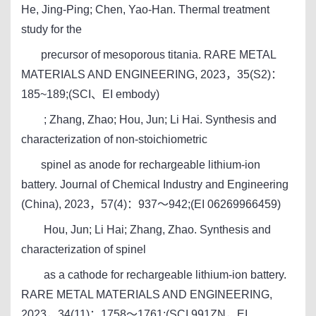
He, Jing-Ping; Chen, Yao-Han. Thermal treatment
study for the
precursor of mesoporous titania. RARE METAL
MATERIALS AND ENGINEERING, 2023，35(S2)：
185~189;(SCI、EI embody)
; Zhang, Zhao; Hou, Jun; Li Hai. Synthesis and
characterization of non-stoichiometric
spinel as anode for rechargeable lithium-ion
battery. Journal of Chemical Industry and Engineering
(China), 2023，57(4)：937～942;(EI 06269966459)
Hou, Jun; Li Hai; Zhang, Zhao. Synthesis and
characterization of spinel
as a cathode for rechargeable lithium-ion battery.
RARE METAL MATERIALS AND ENGINEERING,
2023，34(11)：1758～1761;(SCI 991ZN，EI