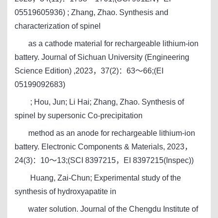
05519605936) ; Zhang, Zhao. Synthesis and
characterization of spinel
as a cathode material for rechargeable lithium-ion
battery. Journal of Sichuan University (Engineering
Science Edition) ,2023，37(2)：63～66;(EI
05199092683)
; Hou, Jun; Li Hai; Zhang, Zhao. Synthesis of
spinel by supersonic Co-precipitation
method as an anode for rechargeable lithium-ion
battery. Electronic Components & Materials, 2023，
24(3)：10～13;(SCI 8397215，EI 8397215(Inspec))
Huang, Zai-Chun; Experimental study of the
synthesis of hydroxyapatite in
water solution. Journal of the Chengdu Institute of