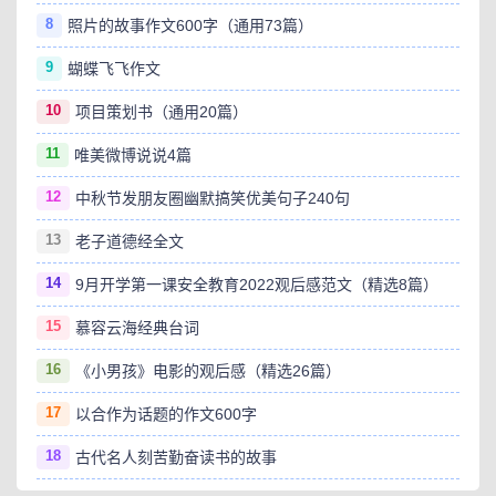
8
照片的故事作文600字（通用73篇）
9
蝴蝶飞飞作文
10
项目策划书（通用20篇）
11
唯美微博说说4篇
12
中秋节发朋友圈幽默搞笑优美句子240句
13
老子道德经全文
14
9月开学第一课安全教育2022观后感范文（精选8篇）
15
慕容云海经典台词
16
《小男孩》电影的观后感（精选26篇）
17
以合作为话题的作文600字
18
古代名人刻苦勤奋读书的故事