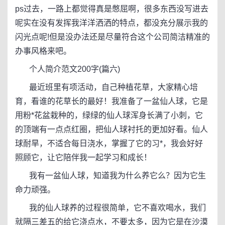
ps过去，一路上都觉得真是憋屈啊，很多东西没写进去
呢实在没有发挥我洋洋洒洒的特点，都没充分展示我的
闪光点呢!但是没办法还是尽量符合这个公司简洁精准的
办事风格来吧。
个人简介范文200字(篇六)
最近班里有项活动，自己种植花草，大家精心培
育，看谁的花草长的最好！我准备了一盆仙人球，它是
用粉*花盆栽种的，绿绿的仙人球浑身长满了小刺，它
的顶端有一点点红圈，把仙人球衬托的更加好看。仙人
球耐旱，不适合每日浇水，掌握了它的习*，我会好好
照顾它，让它陪伴我一起学习和成长！
我有一盆仙人球，知道我为什么养它么？因为它生
命力顽强。
我的仙人球养的过程很简单，它不喜欢喝水，我们
就隔三差五的给它浇点水，不要太多，因为它是在沙漠