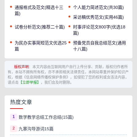
通报格式及范文(精选十三
个人能力简述范文(共30篇)
篇)
采访稿优秀范文(实用46篇)
试卷分析范文(推荐二十篇)
时事评论范文800字(优选18
篇)
为民办实事简短范文优选25
预备党员自我总结范文(通用
篇
十八篇)
版权声明
：本文内容由互联网用户自行上传分享、贡献，版权归作者所
有，本站不拥有所有权，亦不承担相关法律责任，本网站尊重并保护知识产
权，根据《信息网络传播权保护条例》，如侵犯了您的权利或含违法内容，
请点击
【立即举报】
，我们会及时删除。
热度文章
1
数学教学总结工作总结(15篇)
2
九寨沟导游词15篇