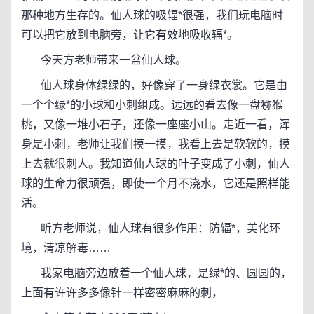
那种地方生存的。仙人球的吸辐*很强，我们玩电脑时
可以把它放到电脑旁，让它有效地吸收辐*。
今天方老师带来一盆仙人球。
仙人球身体绿绿的，好像穿了一身绿衣裳。它是由
一个个绿*的小球和小刺组成。远远的看去像一盘猕猴
桃，又像一堆小石子，还像一座座小山。走近一看，浑
身是小刺，老师让我们摸一摸，我看上去是软软的，摸
上去就很刺人。我知道仙人球的叶子变成了小刺，仙人
球的生命力很顽强，即使一个月不浇水，它还是照样能
活。
听方老师说，仙人球有很多作用：防辐*，美化环
境，清凉解毒……
我家电脑旁边放着一个仙人球，是绿*的、圆圆的，
上面有许许多多像针一样密密麻麻的刺，