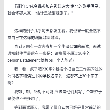
看到年少成名靠参加选秀红遍大*南北的歌手明星，
就会怀疑人家：“估计是被潜规则了。”
……
这样的例子几乎每天都发生着，我也曾一度全然不
觉自己在这样的渊里越堕越深。
直到大四有一次去参加一个牛逼公司的面试，面试
通知邮件里最后有一条是：请携带不超过30字的
personalstatement(简称ps，个人陈述)。
我一看，疯了吧?30字?!我挨个把自己工作实习过的
公司名字和读过书的学校名字列一遍都不止30个字了
啊?!
我想了想，绝对不可能!应该是他们漏写了个0吧?于
是便也不去多想了。
等到面试那天，我带了份自认为已经是非常简洁的