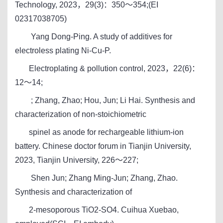
Technology, 2023，29(3)：350～354;(EI
02317038705)
Yang Dong-Ping. A study of additives for
electroless plating Ni-Cu-P.
Electroplating & pollution control, 2023，22(6)：
12～14;
; Zhang, Zhao; Hou, Jun; Li Hai. Synthesis and
characterization of non-stoichiometric
spinel as anode for rechargeable lithium-ion
battery. Chinese doctor forum in Tianjin University,
2023, Tianjin University, 226～227;
Shen Jun; Zhang Ming-Jun; Zhang, Zhao.
Synthesis and characterization of
2-mesoporous TiO2-SO4. Cuihua Xuebao,