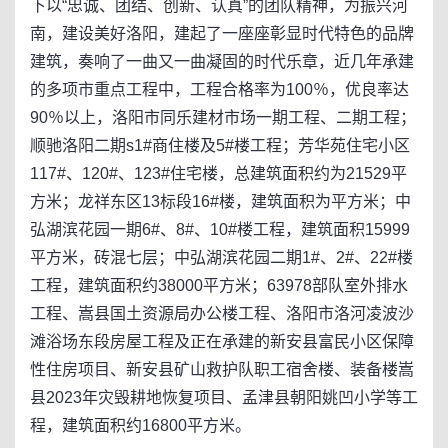
下以“忠诚、团结、创新、认真”的团队精神，为振兴河
南，建设美好洛阳，建起了一座座彰显时代特色的品牌
建筑，奏响了一曲又一曲凝固的时代乐章，近几年承建
的多项市重点工程中，工程合格率为100％，优良率达
90％以上，洛阳市同乐建材市场一期工程、二期工程；
顺驰洛阳二期s1#商住楼及5#楼工程；芳华苑住宅小区
117#、120#、123#住宅楼，总建筑面积约为21529平
方米；龙祥东区13标段16#楼，建筑面积为平方米；中
弘湖滨花园一期6#、8#、10#楼工程，建筑面积15999
平方米，砖混七层；中弘湖滨花园二期1#、2#、22#楼
工程，建筑面积约38000平方米；63978部队室外排水
工程、嵩县国土资源局办公楼工程、洛阳市洛河凌波沙
滩浴场东段房屋工程及正在承建的新安县富民小区保障
性住房项目、新安县矿山救护队职工宿舍楼、装备楼嵩
县2023年灾毁耕地恢复项目、孟津县朝阳姚凹小学等工
程，建筑面积约16800平方米。