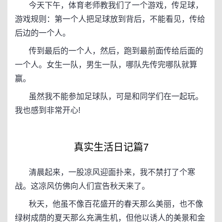
今天下午，体育老师教我们了一个游戏，传足球，
游戏规则：第一个人把足球放到背后，不能看见，传给
后边的一个人。
传到最后的一个人，然后，跑到最前面传给后面的
一个人。女生一队，男生一队，哪队先传完哪队就算
赢。
虽然我不能参加足球队，可是和同学们在一起玩。
我也感到非常开心!
真实生活日记篇7
清晨起来，一股凉风迎面扑来，我不禁打了个寒
战。这凉风仿佛向人们宣告秋天来了。
秋天，他虽不像百花盛开的春天那么美丽，也不像
绿树成荫的夏天那么充满生机，但他以诱人的美景和金