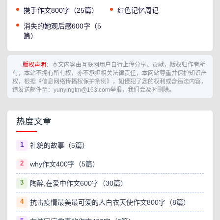
携手作文800字（25篇）
红色记忆周记
消失的她观后感600字（5
篇）
版权声明
：本文内容由互联网用户自行上传分享、贡献，版权归作者所
有，本站不拥有所有权，亦不承担相关法律责任，本网站尊重并保护知识产
权，根据《信息网络传播权保护条例》，如侵犯了您的权利或含违法内容，
请发送邮件至：yunyingtm@163.com举报，我们会及时删除。
热度文章
1
礼貌的故事（5篇）
2
why作文400字（5篇）
3
陶醉,在爱中作文600字（30篇）
4
抗击疫情最美最可爱的人白衣天使作文800字（8篇）