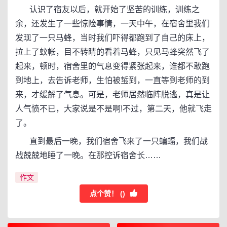
认识了宿友以后，就开始了坚苦的训练，训练之
余，还发生了一些惊险事情，一天中午，在宿舍里我们
发现了一只马蜂，当时我们吓得都跑到了自己的床上，
拉上了蚊帐，目不转睛的看着马蜂，只见马蜂突然飞了
起来，顿时，宿舍里的气息变得紧张起来，谁都不敢跑
到地上，去告诉老师，生怕被蜇到，一直等到老师的到
来，才缓解了气息。可是，老师居然临阵脱逃，真是让
人气愤不已，大家说是不是啊!不过，第二天，他就飞走
了。
直到最后一晚，我们宿舍飞来了一只蝙蝠，我们战
战兢兢地睡了一晚。在那控诉宿舍长……
作文
点个赞！ (
)