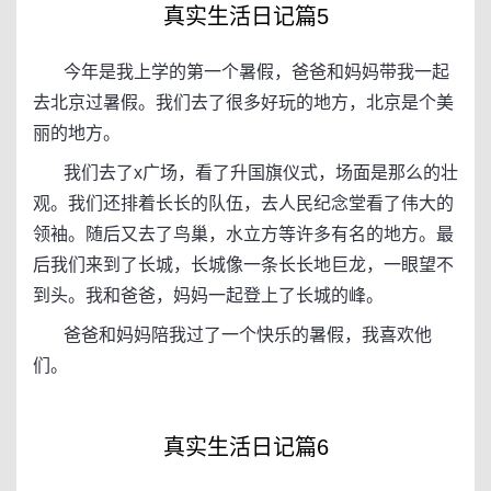
真实生活日记篇5
今年是我上学的第一个暑假，爸爸和妈妈带我一起
去北京过暑假。我们去了很多好玩的地方，北京是个美
丽的地方。
我们去了x广场，看了升国旗仪式，场面是那么的壮
观。我们还排着长长的队伍，去人民纪念堂看了伟大的
领袖。随后又去了鸟巢，水立方等许多有名的地方。最
后我们来到了长城，长城像一条长长地巨龙，一眼望不
到头。我和爸爸，妈妈一起登上了长城的峰。
爸爸和妈妈陪我过了一个快乐的暑假，我喜欢他
们。
真实生活日记篇6