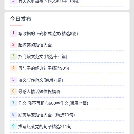
5
有关家庭趣事的作文400字（8篇）
今日发布
1
写收据的正确格式范文(精选8篇)
2
超搞笑的短信大全
3
招商软文范文(精选十七篇)
4
母与子的经典句子精选90句
5
博文写作范文(通用九篇)
6
最感人情话短信祝福语
7
作文 我不再粗心600字作文(通用七篇)
8
励志早安短信大全（精选70句）
9
描写热爱党的句子精选211句