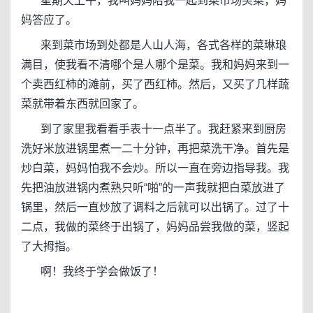
星期天上午，我叫妈妈陪我一起到菜市场买菜，妈
妈答应了。
来到菜市场到处都是人山人海，各式各样的菜琳琅
满目，使我看不清哪个是人哪个是菜。我和妈妈来到一
个卖西红柿的滩前，买了西红柿。然后，又买了几样蔬
菜就带着东西就回家了。
到了家里我看看手表十一点半了。我赶紧来到厨房
洗好米放进锅里煮一二十分钟，再把菜洗干净。首先是
炒白菜，妈妈怕我不会炒。所以一直在旁边指导我。我
先把油放进锅内煮熟只听“啪”的一声我就把白菜放进了
锅里，然后一直炒放了调料之后就可以出锅了。过了十
二点，我做的菜终于出锅了，妈妈品尝我做的菜，竖起
了大拇指。
啊！我终于学会做饭了！