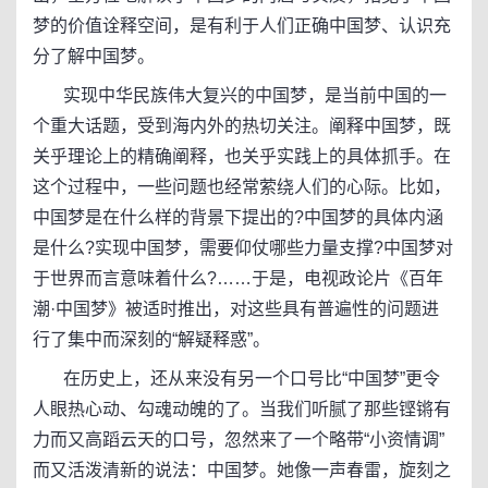
梦的价值诠释空间，是有利于人们正确中国梦、认识充
分了解中国梦。
实现中华民族伟大复兴的中国梦，是当前中国的一
个重大话题，受到海内外的热切关注。阐释中国梦，既
关乎理论上的精确阐释，也关乎实践上的具体抓手。在
这个过程中，一些问题也经常萦绕人们的心际。比如，
中国梦是在什么样的背景下提出的?中国梦的具体内涵
是什么?实现中国梦，需要仰仗哪些力量支撑?中国梦对
于世界而言意味着什么?……于是，电视政论片《百年
潮·中国梦》被适时推出，对这些具有普遍性的问题进
行了集中而深刻的“解疑释惑”。
在历史上，还从来没有另一个口号比“中国梦”更令
人眼热心动、勾魂动魄的了。当我们听腻了那些铿锵有
力而又高蹈云天的口号，忽然来了一个略带“小资情调”
而又活泼清新的说法：中国梦。她像一声春雷，旋刻之