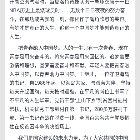
开高空的气流时，当夏洛特黄蜂队的一号球衣属于一位
NBA历史上最矮球员时……无数个日日夜夜的努力奋
斗，在那功成名就的一刻，都化作了嘴角欣慰的笑容。
有梦才是真正的人生，追逐一个中国梦才能创造真正的
人生。
把青春融入中国梦。人的一生只有一次青春，现在
青春是用来奋斗的，将来青春是用来回忆的。追梦需要
激情和理想，圆梦需要奋斗和奉献。年轻人要把青春融
入中国梦，以青春助力中国梦。王继才，一位守卫海岛
的书记，自1986年起，以海岛为家、与艰苦为伴，坚持
每天升起国旗，每天按时巡岛，在平凡的岗位上书写了
不平凡的人生华章。党员干部“上山下乡”到贫困村驻村
帮扶，机关优秀干部到村任第一书记，280多万驻村干
部、第一书记奋战在脱贫一线，全国百余名共产党员牺
牲在反贫困斗争的决战场上。
我们是国家建设的未来力量，为了大家共同的中国