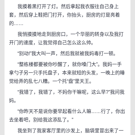
我摸着黑打开了灯。然后拿起我衣服往自己身上
套，然后穿上鞋把门打开，你抬头，厨房的灯是亮着
的……
我悄摸摸地走到厨房口，一个华丽的转身以及我打
开门的速度，让我觉得自己怎么这么帅。
“别动!”我大叫一声，然后我就被我妈毒打一顿。
“整栋楼都要被你吵醒了，就你嗓门大”。我妈一手
拿勺子另一只手托盘子，本来就短的头发，一晚上的睡
觉给弄的乱七八糟。一个托“盘”里天王。
“我错了，我错了，不妈你干嘛呢，这么早?”我问我
妈。
“你昨天不是说你要早起看什么人嘛……行了，你出
去坐着吧，别给我这添乱了。”
我坐到了我家客厅里的沙发上，脑袋里冒出来了一