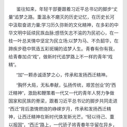
鉴往知来，年轻干部要跟着习近平总书记的脚步“丈
量”追梦之路。重温永不磨灭的历史记忆，在历史长河
中汲取奋进力量;学习历久弥新的文化精神，在多彩的中
华文明中延续民族血脉;感悟矢志不渝的为民初心，在一
枝一叶总关情中坚定为民立场;以梦为马、不负韶华，在
蹄疾步稳中筑造五彩斑斓的追梦人生。青春有你有我，
给青春加点“戏”，做新时代追梦路上不一样的青年“戏
精”。
“加”一颗赤诚逐梦之心，传承和发扬西迁精神。
“胸怀大局，无私奉献，弘扬传统，艰苦创业”的“西
迁精神”，激励和鞭策着一代又一代的青年人努力争做
国家和民族的脊梁，跟着习近平总书记的脚步共同走进
“西迁”背后激情燃烧的峥嵘岁月，传承和发扬西迁精
神，让西迁精神在新时代焕发新光芒。“轻以待己、重
以报国”，“西迁”路上，一代骄子将青春年华留在异乡，