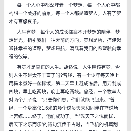
每一个人心中都深埋着一个梦想，每一个人心中都
构想一个美好的前景，每一个人都是追梦人。人有了梦
才有喜怒哀乐。
人生有梦，每个人的成长都离不开梦想的陪伴，梦
想是光，指引我们一往无前的方向，梦想是桥，搭建起
通往幸福的道路，梦想是船，满载着我们的希望驶向幸
福的彼岸。
有梦才是真正的人生。胡适说：人生应该有梦，否
则人生不是太不丰富了吗?曾经，有一个少年每天晚上
用糙米煮好一盆稀饭，第二天早上凝成冻后，用刀划成
四块，早上吃两块，晚上再吃两块。曾经，一个牧羊人
对两个儿子说：“只要你们想，你们就能飞起来。”曾
经，一个身高仅1.6米的矮个球员天天和同伴在篮球场
上苦练……终于，他们成功了。当“先天下之忧而忧，
后天下之乐而乐”的诗句流传千古时，当飞机的机翼刮