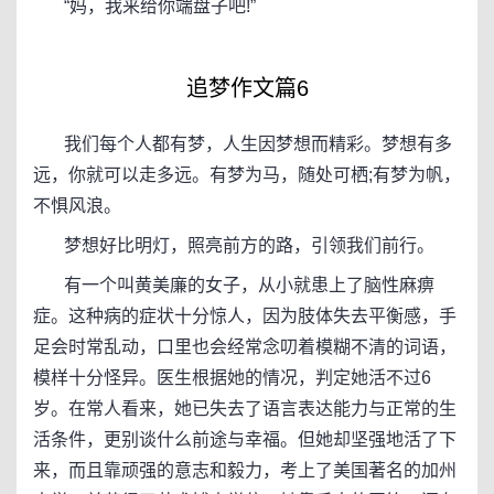
“妈，我来给你端盘子吧!”
追梦作文篇6
我们每个人都有梦，人生因梦想而精彩。梦想有多
远，你就可以走多远。有梦为马，随处可栖;有梦为帆，
不惧风浪。
梦想好比明灯，照亮前方的路，引领我们前行。
有一个叫黄美廉的女子，从小就患上了脑性麻痹
症。这种病的症状十分惊人，因为肢体失去平衡感，手
足会时常乱动，口里也会经常念叨着模糊不清的词语，
模样十分怪异。医生根据她的情况，判定她活不过6
岁。在常人看来，她已失去了语言表达能力与正常的生
活条件，更别谈什么前途与幸福。但她却坚强地活了下
来，而且靠顽强的意志和毅力，考上了美国著名的加州