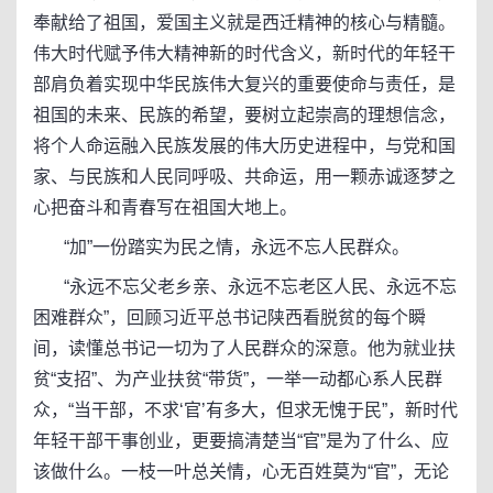
奉献给了祖国，爱国主义就是西迁精神的核心与精髓。
伟大时代赋予伟大精神新的时代含义，新时代的年轻干
部肩负着实现中华民族伟大复兴的重要使命与责任，是
祖国的未来、民族的希望，要树立起崇高的理想信念，
将个人命运融入民族发展的伟大历史进程中，与党和国
家、与民族和人民同呼吸、共命运，用一颗赤诚逐梦之
心把奋斗和青春写在祖国大地上。
“加”一份踏实为民之情，永远不忘人民群众。
“永远不忘父老乡亲、永远不忘老区人民、永远不忘
困难群众”，回顾习近平总书记陕西看脱贫的每个瞬
间，读懂总书记一切为了人民群众的深意。他为就业扶
贫“支招”、为产业扶贫“带货”，一举一动都心系人民群
众，“当干部，不求‘官’有多大，但求无愧于民”，新时代
年轻干部干事创业，更要搞清楚当“官”是为了什么、应
该做什么。一枝一叶总关情，心无百姓莫为“官”，无论