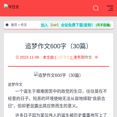
加入
全站免费下载/复制！
首页
>
作文
【VIP】
[写手投稿]
追梦作文600字（30篇）
2023-11-06
本文由:[
三好学生
]_发布到
作文
追梦作文
一个诞生于艰难困苦中的政党的生日，往往是在不
经意的日子。险恶的环境使她无法从容地择取“良辰吉
日”，但却更显露出其应势而生的意义。
许多日子因为某位伟人的诞生被历史重重地写上了