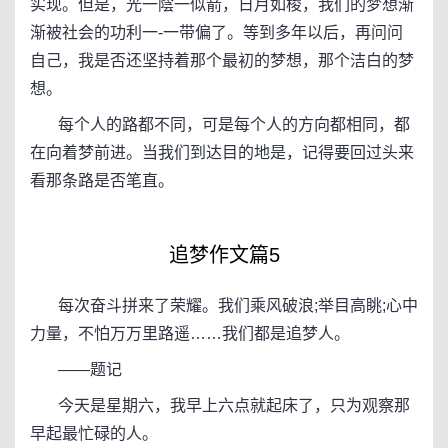
实现。但是，光一陰一似箭，日月如梭，我们的梦想渐
渐被社会的功利一-一带偏了。等到多年以后，再问问
自己，我是否还坚持着那个最初的梦想，那个洁白的梦
想。
每个人的路都不同，可是每个人的方向都相同，都
在向着梦前进。当我们到达目的地是，记得要回过头来
看那条路是否笔直。
追梦作文篇5
每次奋斗拼来了荣耀。我们乘风破浪;举目高眺;心中
力量，不怕万万里路遥……我们都是追梦人。
――题记
今天是星期六，我早上六点就起床了，只为观察那
早起最忙碌的人。