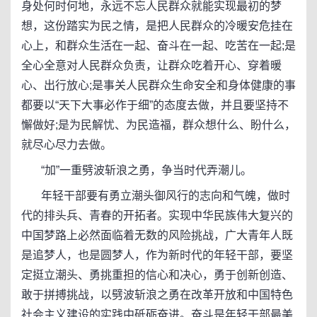
身处何时何地，永远不忘人民群众就能实现最初的梦
想，这份踏实为民之情，是把人民群众的冷暖安危挂在
心上，和群众生活在一起、奋斗在一起、吃苦在一起;是
全心全意对人民群众负责，让群众吃着开心、穿着暖
心、出行放心;是事关人民群众生命安全和身体健康的事
都要以“天下大事必作于细”的态度去做，并且要坚持不
懈做好;是为民解忧、为民造福，群众想什么、盼什么，
就尽心尽力去做。
“加”一重劈波斩浪之勇，争当时代弄潮儿。
年轻干部要有勇立潮头御风行的志向和气魄，做时
代的排头兵、青春的开拓者。实现中华民族伟大复兴的
中国梦路上必然面临着无数的风险挑战，广大青年人既
是追梦人，也是圆梦人，作为新时代的年轻干部，要坚
定挺立潮头、勇挑重担的信心和决心，勇于创新创造、
敢于拼搏挑战，以劈波斩浪之勇在改革开放和中国特色
社会主义建设的实践中砥砺奋进。奋斗是年轻干部最美