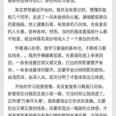
是那份坚持与信心，那份充实与喜悦。
其实梦想最初开始时，我并没有意识到，懵懂的我
和几个同学，走进了一间未装修的公寓，满墙都是黑白
的素描画，地上摆着石膏，有简单的几何体，也有复杂
的人头像，各种各样。然而，当时的我连素描是什么都
不知道，就这样莫名其妙地闯入了一个黑白的世界。
怀着满心好奇，我学习素描的基本功，不断练习着
拉线条，。我用手横握着铅笔，在素描花纸上来来回
回，一条条线要拉得又细又直，打出的阴影要整齐有
序，一条条线要排列整齐，还要学会分辨阴影的颜色，
由浅而深，由深入淡，层次分明了才能体现出立体感。
开始的学习进度很慢，反反复复练习着画几何体，
即便现在对我而言是小菜一碟，可当时却让我烦透了。
正所谓“万事开头难”，我既要保证它形状的准确，又要
拉出又细又直的线条，还要突显出一幅画的立体感，才
渐渐发现素描绝没有我幻想的那样充满乐趣。当我开始