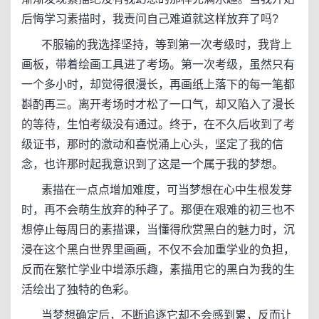
后悔学习素描时，我责问自己难道就这样放弃了吗?
不服输的我选择坚持，等到第一次考级时，我背上
画板，带着绘画工具进了考场。第一次考级，虽然只有
一个多小时，却觉得很漫长，再画纸上落下的每一笔都
斟酌再三。离开考场时才松了一口气，却又陷入了漫长
的等待，生怕考级没有通过。终于，在不久后收到了考
级证书，那时的激动和喜悦涌上心头，坚定了我的信
念，也许那时起我意识到了这是一个属于我的梦想。
素描在一点点增加难度，可当梦想在心中生根发芽
时，再不会萌生放弃的种子了。那便在艰难的初三也不
想停止每周日的素描课，当懂得欣赏黑白的魅力时，沉
浸在这个黑白世界里画画，不仅不会加重学业的负担，
反而在繁忙学业中增添乐趣，素描用它的黑白为我的生
活绘出了独特的色彩。
当梦想确定后，不断追逐它却不会感到累，反而让