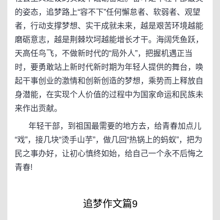
的姿态，追梦路上“容不下”任何懈怠者、软弱者、观望
者，行动支撑梦想、实干成就未来，越是艰苦环境越能
磨砺意志，越是荆棘坎坷越能增长才干。海阔凭鱼跃，
天高任鸟飞，不做新时代的“局外人”，把握机遇正当
时，要勇敢站上新时代新时期为年轻人提供的舞台，唤
起干事创业的激情和创新创造的梦想，乘势而上释放自
身潜能，在实现个人价值的过程中为国家命运和民族未
来作出贡献。
年轻干部，到祖国最需要的地方去，给青春加点儿
“戏”，接几块“烫手山芋”，做几回“热锅上的蚂蚁”，把为
民之事办好，让初心慎终如始，给自己一个永不后悔之
青春!
追梦作文篇9