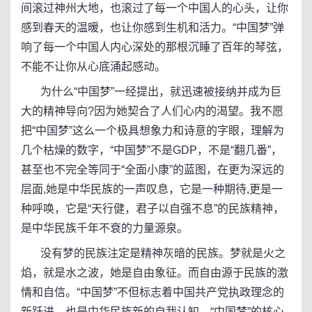
间滚过神州大地，也滚过了每一个中国人的心头，让你
感到春天的温暖，也让你感到生机和活力。“中国梦”弹
响了每一个中国人内心深处的那根沉睡了百年的琴弦，
不能不让你从心底涌起感动。
为什么“中国梦”一经提出，就迅速被接纳并成为巨
大的精神导向?因为她契合了人们心内的渴望。我不愿
把“中国梦”这么一个极具想象力和诗意的字眼，理解为
几个枯燥的数字，“中国梦”不是GDP，不是“翻几番”，
甚至也不完全等同于“全面小康”的蓝图，在更为深远的
层面,她是中华民族的一声叹息，它是一种期待,更是一
种呼唤，它是“天行健，君子以自强不息”的民族精神，
是中华民族千年不衰的力量源泉。
没有梦的民族注定是精神灰暗的民族。梦就是火之
焰，就是水之波，她是自由象征。而自由源于民族的激
情和自信。“中国梦”不但标志着中国共产党执政理念的
新跃进，也是中华民族新的自我认知。“中国梦”的核心