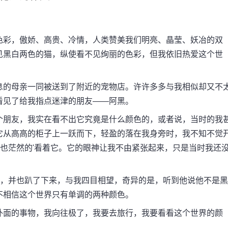
彩，傲娇、高贵、冷情，人类赞美我们明亮、晶莹、妖冶的双
见黑白两色的猫，纵使看不见绚丽的色彩，但我依旧热爱这个世
的母亲一同被送到了附近的宠物店。许许多多与我相似却又不
看见了给我指点迷津的朋友——阿黑。
朋友，我实在看不出它究竟是什么颜色的，或者说，当时的我
它从高高的柜子上一跃而下，轻盈的落在我身旁时，我不知不觉
我也茫然的'看着它。它的眼神让我不由紧张起来，只是当时我还
，并也趴了下来，与我四目相望，奇异的是，听到他说他不是黑
不相信这个世界只有单调的两种颜色。
面的事物，我向往极了，我要去旅行，我要看看这个世界的颜