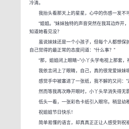
冷清。
我抬头看那天上的星星，心中的伤感一发不可
“姐姐。”妹妹独特的声音突然在我耳边炸开，
知道她看见没？
虽说妹妹还是一个小孩子，但每个人都想保护
自己觉得的最正常的态度问道：“什么事？”
“那，姐姐闭上眼睛~”小丫头学电视上那套，
我依言闭上了眼睛，自己，真的很宠爱妹妹
感觉手中被塞进了一张纸，我不解的又问：”这
然而等我再次睁开眼时，小丫头早消失得无
低头一看，一张彩色卡纸引入眼帘。稍显幼稚
祝姐姐节日快乐！
简单易懂的语言，却真真正正让人感受到祝福