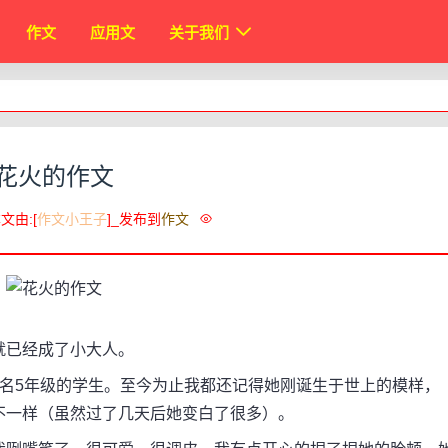
作文
应用文
关于我们
花火的作文
文由:[
作文小王子
]_发布到
作文
已经成了小大人。
5年级的学生。至今为止我都还记得她刚诞生于世上的模样，
不一样（虽然过了几天后她变白了很多）。