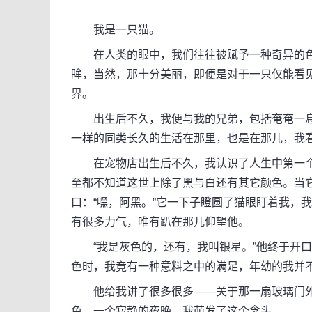
我是一只猫。
在人类的眼中，我们往往被赋予一种奇异的色
眸，当然，那十分美丽，即便是对于一只仅能看
界。
出生后不久，我便与我的兄弟，包括奄奄一息
一样的同类长久的生活在那里，也是在那儿，我
在宠物店出生后不久，我认识了人生中第一个
至都不知道这世上除了黑与白还有其它颜色。当
口：“嘿，阿黑。”它一下子瞪圆了猫眼盯着我，
有很多力气，唯有趴在那儿仰望他。
“我是灰色的，还有，我叫银星。”他终于开口
色时，我竟有一种意料之中的满足，年幼的我并
他给我讲了很多很多——关于那一扇玻璃门外
色。一个寂静的夜晚，我萌发了这个念头。