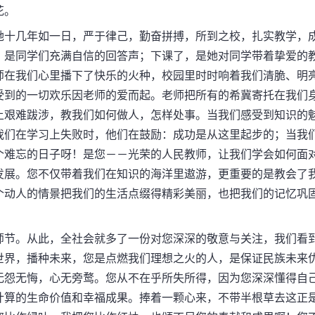
花。
十几年如一日，严于律己，勤奋拼搏，所到之校，扎实教学，
，是同学们充满自信的回答声；下课了，是她对同学带着挚爱的
师在我们心里播下了快乐的火种，校园里时时响着我们清脆、明
受到的一切欢乐因老师的爱而起。老师把所有的希冀寄托在我们
上艰难跋涉，教我们如何做人，怎样处事。当我们感受到知识的
我们在学习上失败时，他们在鼓励：成功是从这里起步的；当我
个难忘的日子呀！是您－－光荣的人民教师，让我们学会如何面
发展。您不仅带着我们在知识的海洋里遨游，更重要的是教会了
个动人的情景把我们的生活点缀得精彩美丽，也把我们的记忆巩
节。从此，全社会就多了一份对您深深的敬意与关注，我们看
世界，播种未来，您是点燃我们理想之火的人，是保证民族未来
无怨无悔，心无旁鹜。您从不在乎所失所得，因为您深深懂得自
计算的生命价值和幸福成果。捧着一颗心来，不带半根草去这正