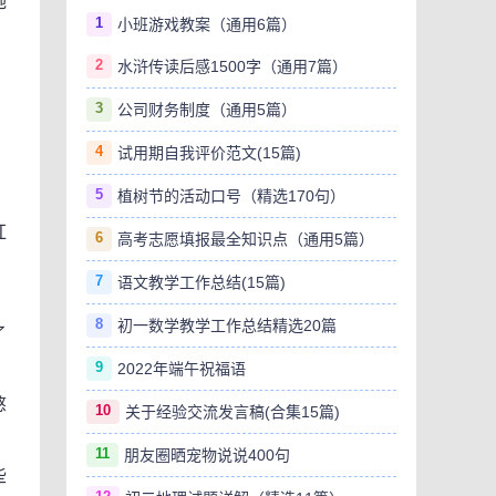
她
1
小班游戏教案（通用6篇）
2
水浒传读后感1500字（通用7篇）
3
公司财务制度（通用5篇）
4
试用期自我评价范文(15篇)
5
植树节的活动口号（精选170句）
红
6
高考志愿填报最全知识点（通用5篇）
7
语文教学工作总结(15篇)
。
8
初一数学教学工作总结精选20篇
了
9
2022年端午祝福语
憋
10
关于经验交流发言稿(合集15篇)
11
朋友圈晒宠物说说400句
些