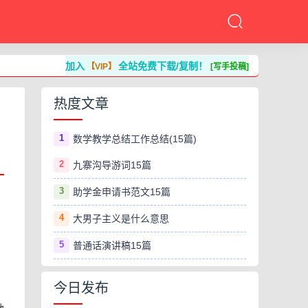
加入
全站免费下载/复制！
【VIP】
[写手投稿]
热度文章
1
数学教学总结工作总结(15篇)
2
九寨沟导游词15篇
3
助学金申请书范文15篇
4
大男子主义是什么意思
5
普通话演讲稿15篇
今日发布