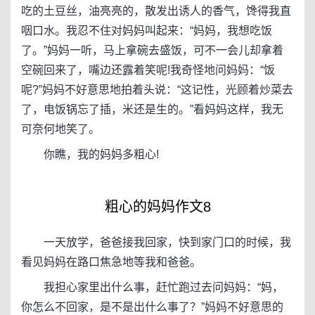
吃的土豆丝，油亮亮的，散发出诱人的香气，馋得我直
咽口水。我忍不住对妈妈叫起来：“妈妈，我想吃饭
了。”妈妈一听，马上拿碗去盛饭，可不一会儿却拿着
空碗回来了，嘴边还露着笑呢!我奇怪地问妈妈：“饭
呢?”妈妈不好意思地拍着头说：“这记性，光顾着炒菜去
了，电饭锅忘了插，米还是生的。”看妈妈这样，我无
可奈何地笑了。
你瞧，我的妈妈多粗心!
粗心的妈妈作文8
一天放学，爸爸接我回家，快到家门口的时候，我
看见妈妈在路口焦急地等我和爸爸。
我担心家里出什么事，赶忙跑过去问妈妈：“妈，
你怎么不回家，是不是出什么事了？”妈妈不好意思的