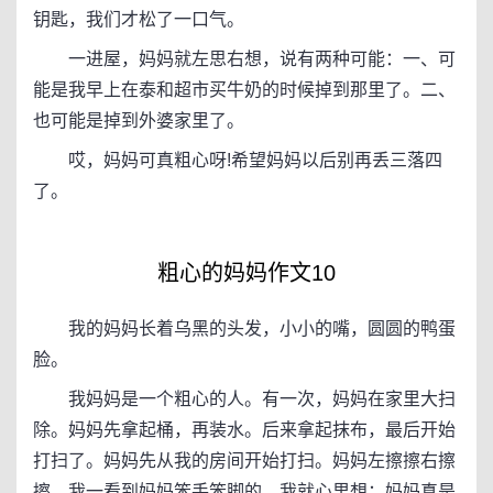
钥匙，我们才松了一口气。
一进屋，妈妈就左思右想，说有两种可能：一、可
能是我早上在泰和超市买牛奶的时候掉到那里了。二、
也可能是掉到外婆家里了。
哎，妈妈可真粗心呀!希望妈妈以后别再丢三落四
了。
粗心的妈妈作文10
我的妈妈长着乌黑的头发，小小的嘴，圆圆的鸭蛋
脸。
我妈妈是一个粗心的人。有一次，妈妈在家里大扫
除。妈妈先拿起桶，再装水。后来拿起抹布，最后开始
打扫了。妈妈先从我的房间开始打扫。妈妈左擦擦右擦
擦，我一看到妈妈笨手笨脚的，我就心里想；妈妈真是