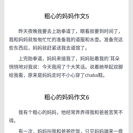
粗心的妈妈作文5
昨天夜晚我要去上跆拳道了，眼看就要到时间了，
我和妈妈就匆匆忙忙的准备我的道服和水壶。准备完这
些东西后，妈妈就赶紧送我去道馆了。
上完跆拳道，妈妈来接我了，妈妈贴着我的`耳朵
悄悄地对我说：今天我闹了个大笑话。说着她举起双脚
给我看，原来是妈妈走时不小心穿了chaba鞋。
粗心的妈妈作文6
我有个粗心的妈妈，他经常弄弄得我和爸爸苦笑不
得。
有一次，妈妈叫我和爸爸吃饭，只见妈妈端来一盘