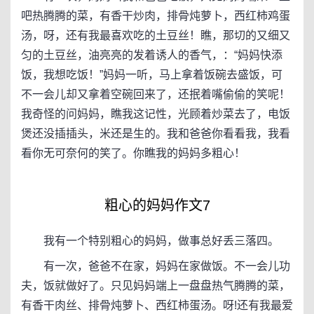
吧热腾腾的菜，有香干炒肉，排骨炖萝卜，西红柿鸡蛋
汤，呀，还有我最喜欢吃的土豆丝！瞧，那切的又细又
匀的土豆丝，油亮亮的发着诱人的香气，：“妈妈快添
饭，我想吃饭！”妈妈一听，马上拿着饭碗去盛饭，可
不一会儿却又拿着空碗回来了，还抿着嘴偷偷的笑呢！
我奇怪的问妈妈，瞧我这记性，光顾着炒菜去了，电饭
煲还没插插头，米还是生的。我和爸爸你看看我，我看
看你无可奈何的笑了。你瞧我的妈妈多粗心！
粗心的妈妈作文7
我有一个特别粗心的妈妈，做事总好丢三落四。
有一次，爸爸不在家，妈妈在家做饭。不一会儿功
夫，饭就做好了。只见妈妈端上一盘盘热气腾腾的菜，
有香干肉丝、排骨炖萝卜、西红柿蛋汤。呀!还有我最爱