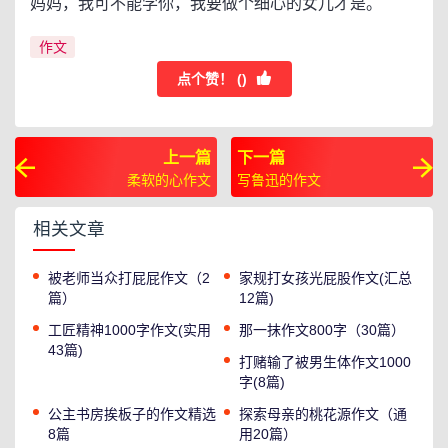
妈妈，我可不能学你，我要做个细心的女儿才是。
作文
点个赞！ (
)
上一篇
下一篇
柔软的心作文
写鲁迅的作文
相关文章
被老师当众打屁屁作文（2
家规打女孩光屁股作文(汇总
篇）
12篇)
工匠精神1000字作文(实用
那一抹作文800字（30篇）
43篇)
打赌输了被男生体作文1000
字(8篇)
公主书房挨板子的作文精选
探索母亲的桃花源作文（通
8篇
用20篇）