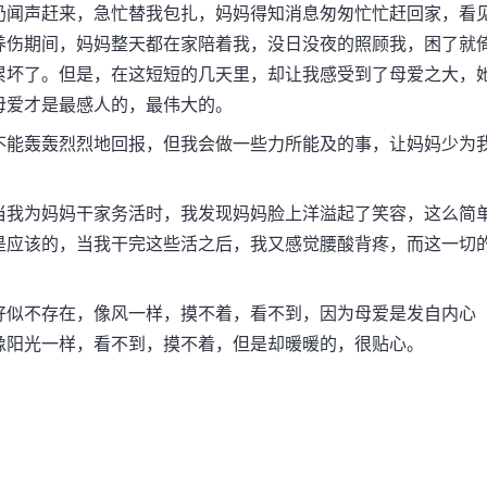
奶闻声赶来，急忙替我包扎，妈妈得知消息匆匆忙忙赶回家，看
养伤期间，妈妈整天都在家陪着我，没日没夜的照顾我，困了就
累坏了。但是，在这短短的几天里，却让我感受到了母爱之大，
母爱才是最感人的，最伟大的。
能轰轰烈烈地回报，但我会做一些力所能及的事，让妈妈少为
我为妈妈干家务活时，我发现妈妈脸上洋溢起了笑容，这么简
是应该的，当我干完这些活之后，我又感觉腰酸背疼，而这一切
似不存在，像风一样，摸不着，看不到，因为母爱是发自内心
像阳光一样，看不到，摸不着，但是却暖暖的，很贴心。