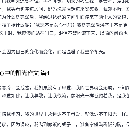
妈妈我明天还要考试，再不睡觉，明天的考试我一定会考，差的
室，我哭着也冲进房间，妈妈洗完后想进来安慰我，我却不听，
道为什么洗完澡后，我经过爸妈的房间里面传来了两个人的交谈
小孩子抢什么呢？“我这不是关心他吗？我洗完澡后浴室里不是更
到这里时，我傻傻的站在门口，眼泪不禁地流下来，以前的问题也
会因为自己的变化而变化，而是温暖了我整个冬天。
中的阳光作文 篇4
寒冷，会孤独，我如果没有了母爱，我的世界就会无助，不知
。母爱如佛，让我尊敬，让我依赖，像阳光一样眷顾着我，是我
陪我学习，我的世界里永远少不了母爱，就像少不了阳光一样
家。因为调皮，我爬到做饭的桌子上，准备拿盛满稀饭的碗，