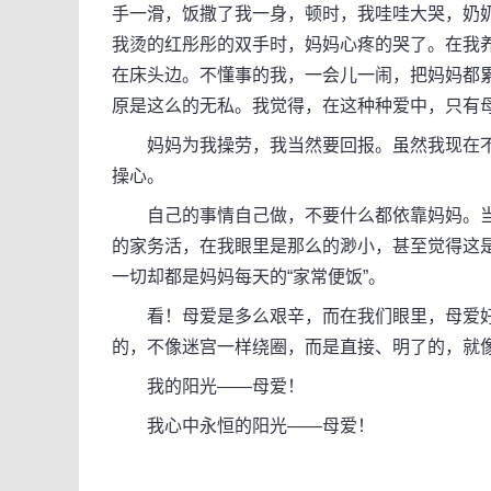
手一滑，饭撒了我一身，顿时，我哇哇大哭，奶
我烫的红彤彤的双手时，妈妈心疼的哭了。在我
在床头边。不懂事的我，一会儿一闹，把妈妈都
原是这么的无私。我觉得，在这种种爱中，只有
妈妈为我操劳，我当然要回报。虽然我现在不
操心。
自己的事情自己做，不要什么都依靠妈妈。当
的家务活，在我眼里是那么的渺小，甚至觉得这
一切却都是妈妈每天的“家常便饭”。
看！母爱是多么艰辛，而在我们眼里，母爱好
的，不像迷宫一样绕圈，而是直接、明了的，就
我的阳光——母爱！
我心中永恒的阳光——母爱！