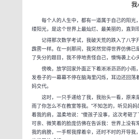
我心
每个人的人生中，都有一道属于自己的阳光，
缕阳光，是这个世界上最灿烂、最美丽的，直到
记得那次数学考试，我破天荒的跌入了八字开
霹雳一样。在一刹那间，我突然觉得世界仿佛已
了失分的题目，我不停地责怪自己，懊悔袭上心
傍晚，放学回家外面正下着淅淅沥沥的小雨，
发卷子的一幕幕不停在脑海里闪烁，耳边还回荡
妈交代。
这时，一只手递给了我，我抬头一看，原来是妈
雨了你怎么不在教室等我。”不知怎的，听见妈
着我的肩，温柔地说：“傻孩子没事，这次考砸了
可亲、微笑着的脸庞仿佛在告诉我：世界上没有
我的肩膀，一手帮我撑着伞，还时不时的开导我