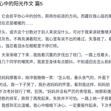
中的阳光作文 篇5
它会抚平你心中的创伤，照亮你前进的方向。而藏在我心底的
现在还是暖暖的……
头，或许这个分数对于别人来说没什么，可对于我来讲就像晴
是灰色，不再充满着阳光，我心里有说不出的难过，失落极了。
头，强忍着泪水在眼眶里不停打转。
天渐渐暗了下来…我拖着沉重的步伐出了校门，一路上低着头
着几个同学的嘲笑声，我甚至身体有点颤抖，不知道回去怎么和
妈撑着伞，她冲我微微一笑：“怎么啦，垂头丧气的，外面下
妈的话，我一下子哭了，我扑进妈妈的怀里。看到我这样，妈妈拍
下次考好就行了啊，别哭。”妈妈并没有严厉的责怪我，她那和蔼
常胜的将军，跌倒了再爬起来，失败并不可怕。一路上她一手搭
，我感到无比温暖。我心中暗暗下决心，一定要振作起来，下次