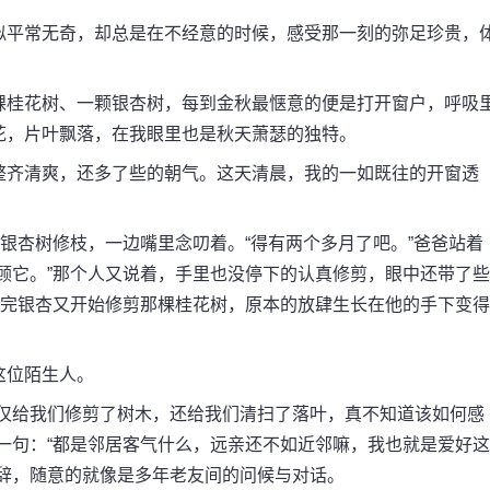
平常无奇，却总是在不经意的时候，感受那一刻的弥足珍贵，
桂花树、一颗银杏树，每到金秋最惬意的便是打开窗户，呼吸
花，片叶飘落，在我眼里也是秋天萧瑟的独特。
齐清爽，还多了些的朝气。这天清晨，我的一如既往的开窗透
银杏树修枝，一边嘴里念叨着。“得有两个多月了吧。”爸爸站着
顾它。”那个人又说着，手里也没停下的认真修剪，眼中还带了些
剪完银杏又开始修剪那棵桂花树，原本的放肆生长在他的手下变得
位陌生人。
给我们修剪了树木，还给我们清扫了落叶，真不知道该如何感
一句：“都是邻居客气什么，远亲还不如近邻嘛，我也就是爱好这
说辞，随意的就像是多年老友间的问候与对话。