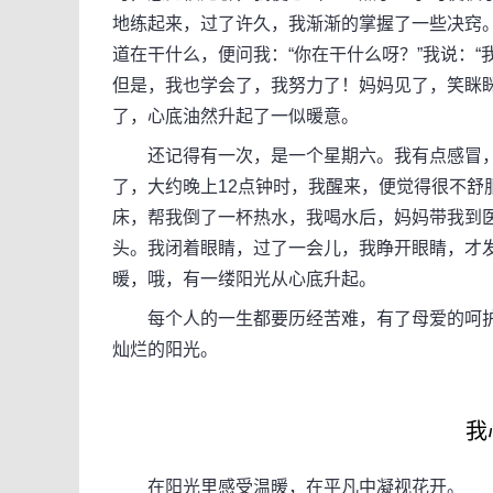
地练起来，过了许久，我渐渐的掌握了一些决窍
道在干什么，便问我：“你在干什么呀？”我说：
但是，我也学会了，我努力了！妈妈见了，笑眯
了，心底油然升起了一似暖意。
还记得有一次，是一个星期六。我有点感冒，
了，大约晚上12点钟时，我醒来，便觉得很不舒
床，帮我倒了一杯热水，我喝水后，妈妈带我到
头。我闭着眼睛，过了一会儿，我睁开眼睛，才
暖，哦，有一缕阳光从心底升起。
每个人的一生都要历经苦难，有了母爱的呵护
灿烂的阳光。
我心
在阳光里感受温暖，在平凡中凝视花开。