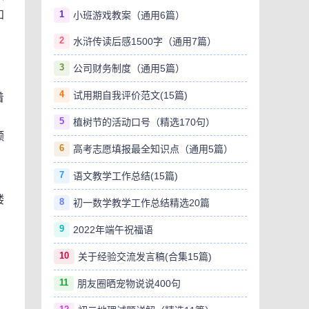
1
知
小班游戏教案（通用6篇）
。
2
水浒传读后感1500字（通用7篇）
3
公司财务制度（通用5篇）
4
试用期自我评价范文(15篇)
着
5
植树节的活动口号（精选170句）
额
6
高考志愿填报最全知识点（通用5篇）
7
语文教学工作总结(15篇)
缕
8
初一数学教学工作总结精选20篇
9
2022年端午祝福语
10
关于经验交流发言稿(合集15篇)
11
朋友圈晒宠物说说400句