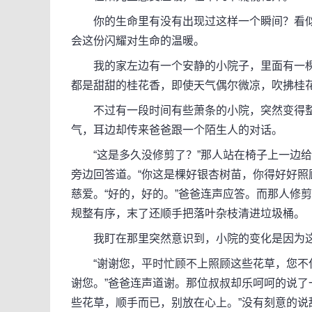
你的生命里有没有出现过这样一个瞬间？看似
会这份闪耀对生命的温暖。
我的家左边有一个安静的小院子，里面有一棵
都是甜甜的桂花香，即使天气偶尔微凉，吹拂桂
不过有一段时间有些萧条的小院，突然变得整
气，耳边却传来爸爸跟一个陌生人的对话。
“这是多久没修剪了？”那人站在椅子上一边给
旁边回答道。“你这是棵好银杏树苗，你得好好照
慈爱。“好的，好的。”爸爸连声应答。而那人修
规整有序，末了还顺手把落叶杂枝清进垃圾桶。
我盯在那里突然意识到，小院的变化是因为这
“谢谢您，平时忙顾不上照顾这些花草，您不仅
谢您。”爸爸连声道谢。那位叔叔却乐呵呵的说了
些花草，顺手而已，别放在心上。”没有刻意的