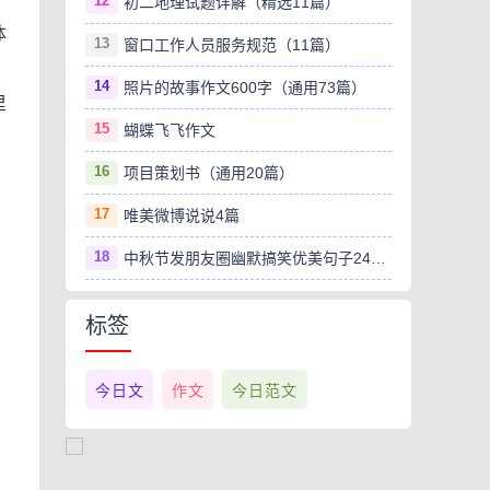
12
初二地理试题详解（精选11篇）
体
13
窗口工作人员服务规范（11篇）
14
照片的故事作文600字（通用73篇）
里
15
蝴蝶飞飞作文
16
项目策划书（通用20篇）
17
唯美微博说说4篇
18
中秋节发朋友圈幽默搞笑优美句子240句
标签
今日文
作文
今日范文