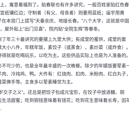
上，寓意着福到了。贴春联也有许多讲究，一般百姓家贴红色春
白宣纸镶红边；守制者（有父、母丧者）则要用蓝纸；庙宇用黄
在本宫门上提写“天垂余庆、地接长春。”八个大字，这就是中国
，屋外贴上“出门见喜”，院内贴“全院生辉”等春条。
了年三十最讲究的要摆上九堂大供；有成堂的蜜供，成堂的套
糕大小八件，年糕年饭，素饺子（或蒸食），素炒菜（或炸食）
讲得就是吃喝玩乐，以吃为主。这些供品实际上也是为人准备的
不可少的，也是全年最丰盛的一次晚餐。除夕的年嬉饭要荤素
羊肉、冷炖鸡、鸭。大件有：红烧肉、扣肉、米粉肉、红白丸子
咸菜佛手等。主食多以荤素睡觉为主。
交子之义“。还总是把饺子包成元宝形，在饺子中放进糖、铜
后生活甜蜜；吃到铜钱意味着有钱花；吃到花生意味着长寿，因
…