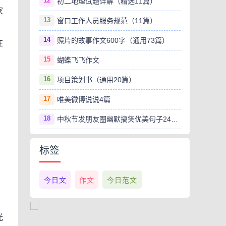
12
初二地理试题详解（精选11篇）
家
13
窗口工作人员服务规范（11篇）
14
照片的故事作文600字（通用73篇）
在
15
蝴蝶飞飞作文
16
项目策划书（通用20篇）
17
唯美微博说说4篇
18
中秋节发朋友圈幽默搞笑优美句子240句
标签
，
今日文
作文
今日范文
光