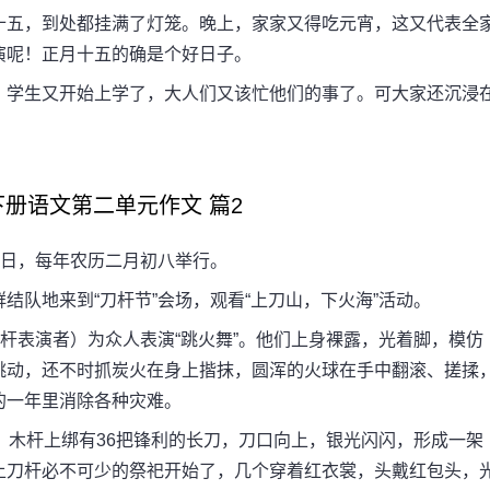
五，到处都挂满了灯笼。晚上，家家又得吃元宵，这又代表全
演呢！正月十五的确是个好日子。
学生又开始上学了，大人们又该忙他们的事了。可大家还沉浸
语文第二单元作文 篇2
日，每年农历二月初八举行。
队地来到“刀杆节”会场，观看“上刀山，下火海”活动。
杆表演者）为众人表演“跳火舞”。他们上身裸露，光着脚，模仿
跳动，还不时抓炭火在身上揩抹，圆浑的火球在手中翻滚、搓揉
的一年里消除各种灾难。
木杆上绑有36把锋利的长刀，刀口向上，银光闪闪，形成一架
上刀杆必不可少的祭祀开始了，几个穿着红衣裳，头戴红包头，