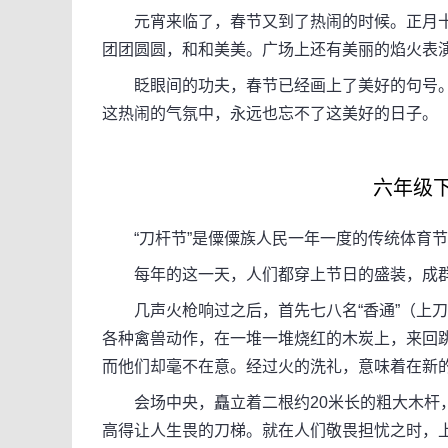
元宵来临了，春节又到了热闹的时候。正月十
团团圆圆，和和美美。广场上还有美丽的焰火表
眨眼间的功夫，春节已经画上了美好的句号。
这热闹的气氛中，永远也忘不了这美好的日子。
六年级下册
“刀杆节”是僳僳族人民一年一度的传统体育节
每年的这一天，人们都穿上节日的盛装，成群结
几声火枪响过之后，首先七八名“香通”（上刀
各种禽兽动作，在一堆一堆烧红的木炭上，来回
而他们却毫不在意。经过火的洗礼，意味着在新
会场中央，矗立着二根约20米长的粗大木杆，
高得让人生畏的刀梯。就在人们敬畏担忧之时，