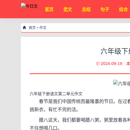
首页
范文
总结
句子
综合
首页
>
作文
六年级下
2024-09-19
本
六年级下册语文第二单元作文
春节是我们中国传统而最隆重的节日。在过春
挑新衣，有忙不完的活。
腊八这天，我们都要喝腊八粥，粥里放着各种
不住想喝几口。