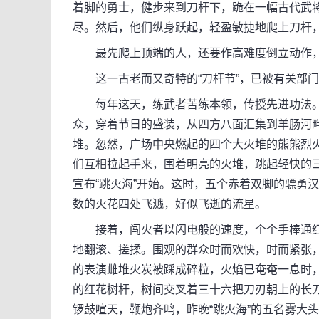
着脚的勇士，健步来到刀杆下，跪在一幅古代武
尽。然后，他们纵身跃起，轻盈敏捷地爬上刀杆
最先爬上顶端的人，还要作高难度倒立动作，
这一古老而又奇特的“刀杆节”，已被有关部门
每年这天，练武者苦练本领，传授先进功法。
众，穿着节日的盛装，从四方八面汇集到羊肠河
堆。忽然，广场中央燃起的四个大火堆的熊熊烈
们互相拉起手来，围着明亮的火堆，跳起轻快的
宣布“跳火海”开始。这时，五个赤着双脚的骠勇
数的火花四处飞溅，好似飞逝的流星。
接着，闯火者以闪电般的速度，个个手棒通红
地翻滚、搓揉。围观的群众时而欢快，时而紧张
的表演雌堆火炭被踩成碎粒，火焰已奄奄一息时，
的红花树杆，树间交叉着三十六把刀刃朝上的长
锣鼓喧天，鞭炮齐鸣，昨晚“跳火海”的五名雾大