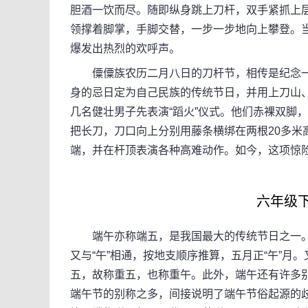
胆酒一饮而尽。随即纵身跳上刀杆，双手紧抓上
领撑着脚掌，手脚交替，一步一步地向上攀登。
爆发出热烈的欢呼声。
僳僳族农历二月八日的刀杆节，相传是纪念一
身的忌日定为自己民族的传统节日，并用上刀山
几名健壮男子先表演“蹈火”仪式。他们赤裸双脚
把长刀，刀口向上分别用藤条横绑在两根20多米
端，并在杆顶表演各种高难动作。如今，这项惊
六年级下册
端午亦称端五，是我国最大的传统节日之一。“端”的
又与“午”相通，按地支顺序推算，五月正“午”月。
五，故称重五，也称重午。此外，端午还有许多
端午节的别称之多，间接说明了端午节俗起源的