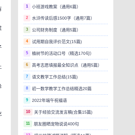
1
小班游戏教案（通用6篇）
有
2
水浒传读后感1500字（通用7篇）
过
3
公司财务制度（通用5篇）
4
试用期自我评价范文(15篇)
子
5
植树节的活动口号（精选170句）
6
高考志愿填报最全知识点（通用5篇）
上
7
语文教学工作总结(15篇)
晚
8
初一数学教学工作总结精选20篇
9
2022年端午祝福语
10
关于经验交流发言稿(合集15篇)
吃
11
朋友圈晒宠物说说400句