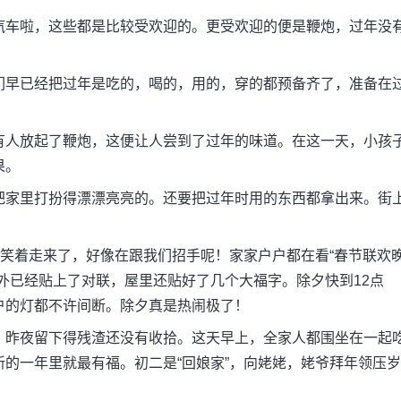
车啦，这些都是比较受欢迎的。更受欢迎的便是鞭炮，过年没
早已经把过年是吃的，喝的，用的，穿的都预备齐了，准备在
人放起了鞭炮，这便让人尝到了过年的味道。在这一天，小孩
果。
家里打扮得漂漂亮亮的。还要把过年时用的东西都拿出来。街
笑着走来了，好像在跟我们招手呢！家家户户都在看“春节联欢
外已经贴上了对联，屋里还贴好了几个大福字。除夕快到12点
户的灯都不许间断。除夕真是热闹极了！
昨夜留下得残渣还没有收拾。这天早上，全家人都围坐在一起
的一年里就最有福。初二是“回娘家”，向姥姥，姥爷拜年领压岁