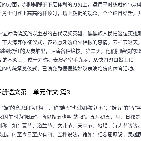
层的刀面，赤脚斜踩于下层锋利的刀刃上，运用平时练就的气功
当勇士们登上高高的杆顶时，场上簇拥的观众，个个瞠目结舌，
位对僳僳族施以重恩的古代汉族英雄。僳僳族人民把这位英雄
、下火海等象征仪式，表达愿赴汤蹈火相报的感情。刀杆节这天
，跳到烧红的火炭堆里，表演各种绝技。第二天，他们把磨快的3
高的木架上，成一刀梯。表演者空手赤足，从快刀刃口攀上顶
险的传统祭奠仪式，已演变为僳僳族好汉表演绝技的体育活动。
语文第二单元作文 篇3
意思和“初”相同，称“端五”也就如称“初五”；“端五”的“五”
又因午时为“阳辰”，所以端五也叫“端阳”。五月初五，月、日都是
别称，如：夏节、浴兰节、女儿节、天中节、地腊、诗人节等等
歧出。时至今日至少有四、五种说法，诸如：纪念屈原说；吴越