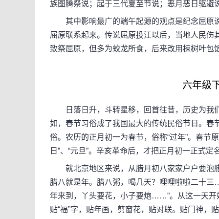
族图腾祭说；起于三代夏至节说；恶月恶日驱避
其中影响最广的端午起源的观点是纪念屈原说
屈原联系起来。传说屈原投江以后，当地人民伤
致祭屈原，但多为蛟龙所食，后来改用楝树叶包
六年级下册
日落日升，斗转星移，回首往昔，历史为我们留
如，春节习俗成了我国最大的传统民俗节日。春
俗。农历的正月初一为春节，俗称“过年”。春节
日”、“元旦”。辛亥革命后，才把正月初一正式定
就北京地区来说，从腊月初八家家户户要泡腊八
腊八就是年。腊八粥，喝几天？哩哩啦啦二十三…
年来到，丫头要花，小子要炮……”。从这一天
贴“福”字，贴年画，剪窗花，贴对联。贴门神，