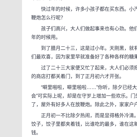
快过年的时候，许多小孩子都在买东西。小汽
鞭炮怎么行呢？
孩子们高兴，大人们做起事来也有心劲。他们
年的时候用。
到了腊月二十三，这是过小年。天刚黑，就有
们最欢喜，因为家里早就准备好了各种各样的糖
过了二十三大家便又忙了起来，大人们必须把
的商店打都关着门，到了正月初六才开张。
“噼里啪啦，噼里啪啦……”你听，除夕已经大
会”可实际上呢，却是在守岁上增加一些欢乐。门
了，屋外有好多人在放鞭炮。除此之外，家家户
正月初一不比除夕热闹，而是显得格外冷清。
饺子，饺子里都夹着钱，比谁吃的最多，谁在这新
钱。