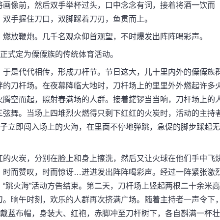
将画像前，然后双手举杯过头，口中念念有词，接着将酒一饮而
，双手握住刀口，双脚踩着刀刃，鱼贯而上。
燃放鞭炮。几千名观众仰首观望，不时爆发出阵阵喝彩声。
正式定为僳僳族的传统体育活动。
于是代代相传，形成刀杆节。节日这大，儿十里内外的僳僳族
畔的刀杆场。在夜幕降临大地时，刀杆场上的里里外外燃起许多
火腾空而起，照射春满场的人群。接着鋩锣当当响，刀杆场上的
三弦舞。当场上四堆烈火燃得只剩下红红的火炭时，活动的主持
汉子立即闯入场上的火海，在里面不停地弹跳，急促的脚步踩起无
的火炭，分别在脸上和身上擦洗，然后又让火球在他们手中飞
，时而赞叹，时而惊讶…迸进发出阵阵喝彩声。经过一阵紧张激
“跳火海”活动方告结束。第二天，刀杆场上竖起两根二十余米高
刀。晌午时刻，欢乐的人群再次挤满广场。随着主持者一声令下
头戴蓝布帽，身装大、红袍，赤脚冲至刀杆树下，各自斟满一杯壮