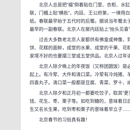
北京人总是把“福”倒着贴在门里、衣柜、水缸
联，门楣上贴“横批”，内廷、王公府第，一律用
纸。春联最早始于五代时的后蜀。据说当年蜀太子
最早的一副春联。北京人在屋内廷贴上“抬头见喜”
过去大多数老北京人家都供有佛龛或神像，到
饼、花糕的面鲜，成堂的水果、成堂的干果、花
家境不好的也要摆三堂或五堂供品。北京人过年
北京人除夕晚上的年夜饭（又称团圆饭）是必
起上。有冷荤、大件和清口菜。冷荤有冷炖猪、
四喜丸子。清口菜一般都是豆腐、青菜、罗十、
北京人除夕和正月初一都要吃饺子，取其“更岁
钱、花生、枣、栗子等。如吃到糖的，意味着日
生又名长生果，吃到枣和栗子的意味着早立子…
北京春节的习俗真有趣！