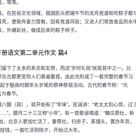
说，等等。
。在民俗文化领域，我国民众把端午节的龙舟竞渡和吃粽子都
其死，便架舟奋力营救，因有竞渡风俗；又说人们常放食品到水
饭，外缠彩丝，做成后来的粽子样子。
语文第二单元作文 篇4
下了太多的系念和玄想，而这“岁时礼俗”就是其中之一。比
节在古都更受到人们普遍重视，由此也形成了一套完整的春节习
原起于殷商时期年头岁尾的祭神祭祖活动。古代的春节称：“元
名为春节。
醋（蒜），就开始有了“年味”。民谣讲：“老太太别心烦，过
…”，腊月二十三又称“小年”。有一首歌谣唱道：“糖瓜祭灶，新
开始，北京人更加忙活了，要祭灶，扫房子，蒸馒头，置办年货，
贴挂钱，一直忙活到除夕，开始过大年。