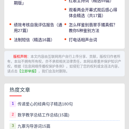
红歌主持词（精选59篇）
期版」
观看两会开幕式观后感心得
体会精选（共17篇）
绩效考核自我评估报告（通
怎么样鉴别翡翠手镯真假？
用27篇）
教你5种鉴别方法
法制短信（精选16篇）
打电话相声台词
版权声明
：本文内容由互联网用户自行上传分享、贡献，版权归作者所
有，本站不拥有所有权，亦不承担相关法律责任，本网站尊重并保护知识产
权，根据《信息网络传播权保护条例》，如侵犯了您的权利或含违法内容，
请点击
【立即举报】
，我们会及时删除。
热度文章
1
传递爱心的经典句子精选180句
2
数学教学总结工作总结(15篇)
3
九寨沟导游词15篇