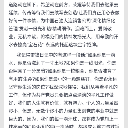
道路就在脚下，希望就在前方，荣耀等待我们去继承去
延续，传奇等待我们去续写去创造!让我们真正用心去做
好每一件事情，为中国石油大连销售公司“深化精细化
管理”贡献一份光和热!精耕细作，迎难而上，爱岗敬
业，无私奉献，将模范们的精神发扬光大，用辛勤的汗
水去擦亮“宝石花”! 永远的托起这块金字招牌。
我记得雷锋日记中的有这样一段话:“如果你是一滴
水，你是否滋润了一寸土地?如果你是一线阳光，你是
否照亮了一分黑暗?如果你是一粒粮食，你是否哺育了
有用的'生命?如果你是最小的一颗螺丝钉，你是否永远
坚守你生活的岗位?”我深深地懂得：我们从事着平凡的
工作，但作为共产党员只要把点点滴滴的平凡工作做
好，我们的人生就有价值，就有魅力。个人的力量虽然
渺小，但是，无数个渺小的力量汇集到党的事业中就是
巨大的，因为，我们的每一滴汗珠，都将成为党旗上一
抹亮丽的红色;我们的每一声呐喊，都将成为镰刀与铁锤