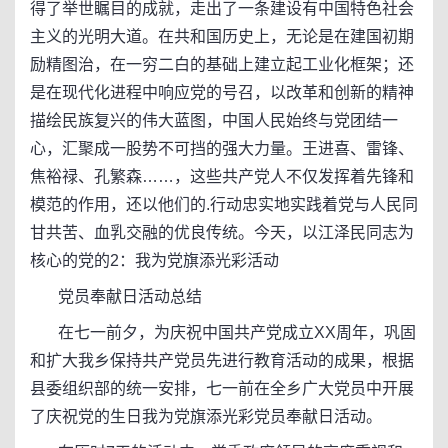
得了举世瞩目的成就，走出了一条建设有中国特色社会
主义的光明大道。在共和国历史上，无论是在建国初期
励精图治，在一穷二白的基础上建立起工业化框架；还
是在现代化进程中响应党的号召，以改革和创新的精神
描绘民族复兴的伟大蓝图，中国人民始终与党团结一
心，汇聚成一股势不可挡的强大力量。王进喜、雷锋、
焦裕禄、孔繁森……，这些共产党人不仅发挥着先锋和
模范的作用，还以他们的.行动忠实地实践着党与人民同
甘共苦、血乳交融的优良传统。今天，以江泽民同志为
核心的党的2：我为党旗添光彩活动
党员奉献日活动总结
在七一前夕，为庆祝中国共产党成立XX周年，巩固
和扩大我乡保持共产党员先进行教育活动的成果，根据
县委组织部的统一安排，七一前在全乡广大党员中开展
了庆祝党的生日我为党旗添光彩党员奉献日活动。