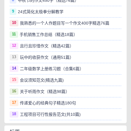
中秋节的作文450字（精选76篇）
9
24式简化太极拳分解教学
10
我熟悉的一个人作题目写一个作文400字精选76篇
11
手机销售工作总结（精选18篇）
12
且行且珍惜作文（精选42篇）
13
玩中的收获作文（通用51篇）
14
二年级数学上册练习题（合集6篇）
15
会议须知范文(精选九篇)
16
关于听雨作文（精选98篇）
17
传递爱心的经典句子精选180句
18
工程项目可行性报告范文(共10篇)