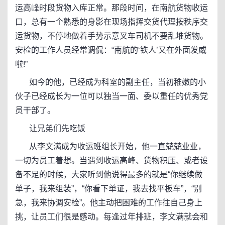
运高峰时段货物入库正常。那段时间，在南航货物收运
口，总有一个熟悉的身影在现场指挥交货代理按秩序交
运货物，不停地做着手势示意叉车司机不要乱堆货物。
安检的工作人员经常调侃：“南航的‘铁人’又在外面发威
啦!”
如今的他，已经成为科室的副主任，当初稚嫩的小
伙子已经成长为一位可以独当一面、委以重任的优秀党
员干部了。
让兄弟们先吃饭
从李文满成为收运班组长开始，他一直兢兢业业，
一切为员工着想。当遇到收运高峰、货物积压、或者设
备不足的时候，大家听到他说得最多的就是“你继续做
单子，我来组装”，“你看下单证，我去找平板车”，“别
急，我来协调安检”。他主动把困难的工作往自己身上
挑，让员工们很是感动。每逢过年排班，李文满就会和