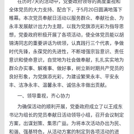
在历时7天的活动中，党委政府领导的高度重视和
全体党员的大力支持、配合下，于5月20日圆满地落下
帷幕。本次党员奉献日活动以服务群众、奉献社会、为
永丰发展献计出力为主题，以我为党旗添光彩为指导思
想，党委政府积极开展了各项活动，使全体党员能以胡
锦涛同志的重要讲话为统领，认真践行三个代表，争做
时代先锋，永葆党的先进性，不断增强宗旨意识、责任
意识和使命意识，自觉地为社会做奉献，扎扎实实地为
群众办实事、解难事、做好事，树立新时期共产党员的
良好形象，为党旗添光彩，为建设繁荣永丰、平安永
丰、洁净永丰、温馨永丰、诚信永丰做出贡献。
一、领导重视，齐心协力
为确保活动的顺利开展，党委政府成立了以王成东
书记为组长的党员奉献日活动领导小组，召开会议制定
方案，出谋划策、集思广益。为将本次活动办出为民、
和谐、强基特色，从活动方案的制定到各项活动的进