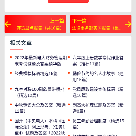
上一篇
下一篇
存货盘点报告（共16篇）
法律事务部实习报告（集锦
14篇）
相关文章
2022年最新电大财务管理期
六年级上册数学寒假作业答
末考试试题及答案精华版
案（推荐11篇）
经典横幅标语精选15篇
勤俭节约的名人小故事（通
用15篇）
九字对联100副欣赏带横批
党风廉政建设宣传标语（精
（精选12篇）
选16篇）
中秋谜语大全及答案（精选
副高大护理试题及答案（精
12篇）
选8篇）
国开（中央电大）本科《国
员工考勤管理制度（精选15
际公法》网上形考,（任务1
篇）
至4）试题及答案「2022秋