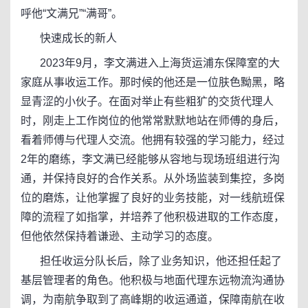
呼他“文满兄”“满哥”。
快速成长的新人
2023年9月，李文满进入上海货运浦东保障室的大
家庭从事收运工作。那时候的他还是一位肤色黝黑，略
显青涩的小伙子。在面对举止有些粗犷的交货代理人
时，刚走上工作岗位的他常常默默地站在师傅的身后，
看着师傅与代理人交流。他拥有较强的学习能力，经过
2年的磨练，李文满已经能够从容地与现场班组进行沟
通，并保持良好的合作关系。从外场监装到集控，多岗
位的磨炼，让他掌握了良好的业务技能，对一线航班保
障的流程了如指掌，并培养了他积极进取的工作态度，
但他依然保持着谦逊、主动学习的态度。
担任收运分队长后，除了业务知识，他还担任起了
基层管理者的角色。他积极与地面代理东远物流沟通协
调，为南航争取到了高峰期的收运通道，保障南航在收