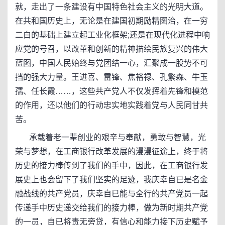
就，走出了一条建设有中国特色社会主义的光明大道。
在共和国历史上，无论是在建国初期励精图治，在一穷
二白的基础上建立起工业化框架;还是在现代化进程中响
应党的号召，以改革和创新的精神描绘民族复兴的伟大
蓝图，中国人民始终与党团结一心，汇聚成一股势不可
挡的强大力量。王进喜、雷锋、焦裕禄、孔繁森、牛玉
孺、任长霞……，这些共产党人不仅发挥着先锋和模范
的作用，还以他们的行动忠实地实践着党与人民同甘共
苦。
承载着老一辈创业的艰辛与奉献，勇敢与智慧，光
荣与梦想，在工商银行改革发展的漫漫征途上，终于将
历史的接力棒传到了我们的手中，因此，在工商银行发
展史上也会留下了我们坚实的足迹，我庆幸自已是名金
融战线的共产党员，庆幸自已能与全行的共产党员一起
传递手中历史递交给我们的接力棒，做为新时期共产党
的一员，自已将责无旁贷，有信心和能力接下历史赋予