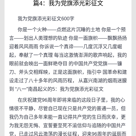
篇4：我为党旗添光彩征文
我为党旗添光彩征文600字
你是一个火种——点燃这片沉睡的土地 你是一个预
言——划出人类理想的轨迹 你是一面旗帜——飘飘扬扬
迎着风风雨雨 你诉说一个真谛——几度沉浮又几度崛
起，奉献了一个真理 每当这激情澎湃的歌声响起，我的
眼前就会映出一面鲜艳夺目 的中国共产党党旗——镰
刀、斧头交相辉映，正是这面旗帜，指引中 国革命和建
设走过了八十多年的风雨历程， 从嘉兴南湖的烟雨迷朦
到 “八一”南昌起义的5：我为党旗添光彩征文
在庆祝建党96周年即将来临的这段日子里，我的心
情很不平静，尽管自已现在只是共产党的普通一员，但
我仍为自己多年来能一直记得共产党的生日而庆幸，更
为我无怨无悔、宣誓要至死不渝信仰与追随的中国共产
党，已走过风云激荡的漫长征程，迎来96周年的诞辰而