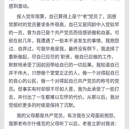
感到激动。
按入党年限算，自已算得上是个“老”党员了，因感
觉那时的党员要求条件很高，自已又是同龄中入党较早
的一员，曾为自已是个共产党员而倍感骄傲和自豪。可
就在前几年，我遭遇了一些本不该发生的事情，我抱怨
过、自弃过，可我毕竟是我，最终没有倒下，我选择了
重新做起，尽自已应尽的`职责，做自已应做的工作，
默默地承受了因前因带给自已的一切后果。我知道自已
并不伟大，只想做个堂堂正正的人，做一个对得起自已
的良心的公民，做一个对得起自已共产党员的称号的党
员。但事实有时却很不尽如人意，我为此承受了一些打
击，并付出了一生都难以忘怀的代价。从那以后，我对
党组织更多的时侯是保持了沉默。
我的父母都是共产党员，有次我在父母面前抱怨，
我那老布尔什维克的父母听了以后，老爸立即对我说：