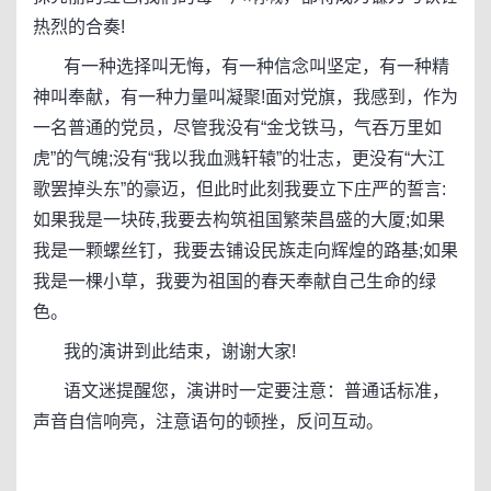
热烈的合奏!
有一种选择叫无悔，有一种信念叫坚定，有一种精
神叫奉献，有一种力量叫凝聚!面对党旗，我感到，作为
一名普通的党员，尽管我没有“金戈铁马，气吞万里如
虎”的气魄;没有“我以我血溅轩辕”的壮志，更没有“大江
歌罢掉头东”的豪迈，但此时此刻我要立下庄严的誓言:
如果我是一块砖,我要去构筑祖国繁荣昌盛的大厦;如果
我是一颗螺丝钉，我要去铺设民族走向辉煌的路基;如果
我是一棵小草，我要为祖国的春天奉献自己生命的绿
色。
我的演讲到此结束，谢谢大家!
语文迷提醒您，演讲时一定要注意：普通话标准，
声音自信响亮，注意语句的顿挫，反问互动。