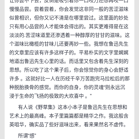
让你尝不下去，反倒是吸引着你一口咬万还想再咬一口
慢慢品尝。尝着尝着，你会发觉这非同一般的苦涩滋味
似曾相识，但你又记不清是在哪里尝过。这里面的妙处
只有用心品尝的人才能体会得出的。其实更难得是在这
淡淡的.苦涩味道里还渗透着一种醇厚的甘甘的滋味。这
个滋味比橄榄的甘味儿还要再妙一些。我想在鲁迅先生
的文章里应该有许多这样子的。平易朴实的文字里娓娓
地道出鲁迅先生心里的话。而话里又包含着先生深刻的
思想。所以吃了这个果子后，你会惊觉你的身心会舒适
许多 。这就好比一人在历经千辛万苦跑完马拉松后的那
种脱胎换骨的感觉。而你的自身，你的灵魂“则永远沉
浸于生命的飞扬的极致的大欢喜中 。”
有人说《野草集》这本小本子是鲁迅先生在思想和
艺术上的最高峰。本子里篇篇都是精华之作。我这般含
英咀华，确实品了些好滋味出来，看来果然名不虚传。
所谓“感”