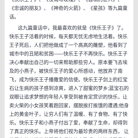
《忠诚的朋友》、《神奇的火箭》、《星孩》等九篇童
话。
这九篇童话中，我最喜欢的就是《快乐王子》了。
快乐王子活着的时候，每天都无忧无虑地生活着。快乐
王子死后，人们把他做成了一个高高的雕塑，他看到了
城市中的丑陋和贫困——快乐王子不再快乐。快乐王子
决心奉献出自己的一切来帮助那些穷人。原本要飞去埃
及的小燕子，被快乐王子的爱心所感动，他放弃了南
飞，成为快乐王子播撒爱的信使。快乐王子剑上的红宝
石让生病的孩子感到凉爽，进入了甜蜜的梦乡;蓝宝石的
双眼让追求梦想的年轻人享受到被肯定赏识的快乐，让
卖火柴的小女孩笑着跑回家，摆脱挨打挨饿的遭遇;他身
上的黄金叶子，让穷人们有了温暖、有了食物、有了快
乐。快乐王子和小燕子付出了爱，奉献了生命，却得到
了真正的快乐。上帝将他们视为最珍贵的两样东西， 让