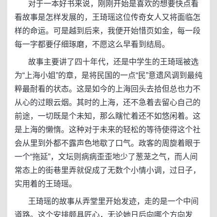
对于一本好书来说，刚刚开始是喜欢的想要快点看
看故事是怎样发展的，王琦瑶这位传奇女人又将面临怎
样的命运。可是越到后来，我便开始惜页如金，每一段
每一字都要仔细琢磨，不愿这么早看到结局。
故事主要讲了四十年代，还是中学生的王琦瑶被选
为“上海小姐”的章，是将民国的一点“民”意遗风调到最纯
粹最耐看的状态。这是如今的上海回头去拾但总也力不
从心的过眼云烟。其时的上海，还不急着去留心自己的
前途，一切既是个未知，那么瞎忙着还不如悠闲着。这
是上海的懒惰。这种对于未来的轻松的等待使得这个社
会从里到外都不露声色地歇了口气。政客的周旋着眼于
一个“拖延”，文坛则病病歪歪地少了葱茏之气，而人间
常态上的街巷里弄就促成了无数个小情小调，过日子，
实用着的王琦瑶。
王琦瑶的故事从弄堂里开始发迹，走的是一个中间
道路。这个安排颇具匠心，无论她日后向哪个方向发