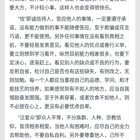
要大方，不计较小事，这样人也会变得很快乐。
“信”即诚信待人，答应他人的事情，一定要遵守承
诺，没有能力做到的事不能随便答应，至于欺骗或花言
巧语，更不能使用。另外任何事情在没有看到真相之
前，不要轻易发表意见。看见他人的优点或善行义举，
要立刻想到学习看齐，纵然目前能力相差很多，也要下
定决心，逐渐赶上。看见别人的缺点或不良的行为，要
反躬自省，检讨自己是否也有这些缺失，有则改之，无
则加勉。每一个人都应当重视自己的品德、学问、和才
能技艺的培养，如果感觉到有不如人的地方，应当自我
惕励奋发图强。至于外表穿著，或者饮食不如他人，则
不必放在心上，更没有必要忧虑自卑。
“泛爱众”即众人平等，不分族群、人种、宗教信
仰，皆须相亲相爱。当他人有困难时，应尽自己的全力
去帮助他，不要自私自利。另外要尊重他人，己所不