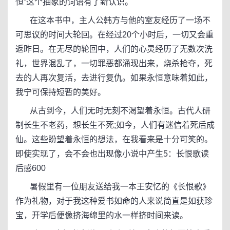
恒”这个抽象的词语有了新认识。
在这本书中，主人公韩方与他的室友经历了一场不
可思议的时间大轮回。在经过20个小时后，一切又会重
返昨日。在无尽的轮回中，人们的心灵经历了无数次洗
礼，世界混乱了，一切罪恶都涌现出来，烧杀抢夺，死
去的人再次复活，去进行复仇。如果永恒意味着如此，
我宁可保持短暂的美好。
从古到今，人们无时无刻不渴望着永恒。古代人研
制长生不老药，想长生不死;如今，人们有迷信着死后成
仙。这些盼望着永恒的想法，在我看来是十分可笑的。
即使实现了，会不会也出现像小说中产生5：长恨歌读
后感600
暑假里有一位朋友送给我一本王安忆的《长恨歌》
作为礼物，对于我这种爱书如命的人来说简直是如获珍
宝，开学后便像挤海绵里的水一样挤时间来读。