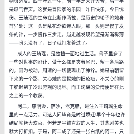
物极必反。四十年过一生，前一半是大开大合，后一半
是忍气吞声。这就是冒险家的乐园：昨日快乐，今日忧
伤。王琦瑶的生命在此断作两截，是历史的轮子将她身
首异处：这一头是乱花渐欲迷人眼，那一头则是慢了发
条的钟，一步慢作三步走，越走越发现希望是渐渐稀薄
——盼头没有了，日子就打发着过了。
成人的王琦瑶，是独挡一面地过生活。骨子里多了
一些对世事的忍让，做什么都是夹着尾巴，留一条后路
的。因为被动，周遭的一切便现出了狰狞。她是前朝留
下来的一个影，关心她的是揭她的旧疮疤，不关心的则
干脆退到了冷眼旁观的境地。而王琦瑶的爱情便是在此
之上的一个收获。
阿二，康明逊，萨沙，老克腊，是注入王琦瑶生命
里的一点活力。可这人间毕竟是时过境迁!早个十年也许
结局就皆大欢喜，但若是平铺直叙的人生，其悲剧美也
就大打折扣。于是，阿二成了还是一张白纸的阿二，只