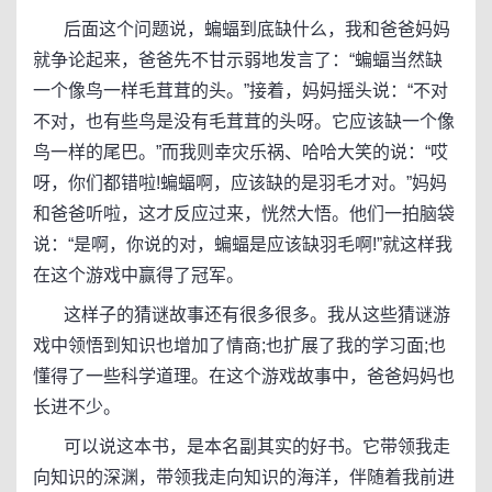
后面这个问题说，蝙蝠到底缺什么，我和爸爸妈妈
就争论起来，爸爸先不甘示弱地发言了：“蝙蝠当然缺
一个像鸟一样毛茸茸的头。”接着，妈妈摇头说：“不对
不对，也有些鸟是没有毛茸茸的头呀。它应该缺一个像
鸟一样的尾巴。”而我则幸灾乐祸、哈哈大笑的说：“哎
呀，你们都错啦!蝙蝠啊，应该缺的是羽毛才对。”妈妈
和爸爸听啦，这才反应过来，恍然大悟。他们一拍脑袋
说：“是啊，你说的对，蝙蝠是应该缺羽毛啊!”就这样我
在这个游戏中赢得了冠军。
这样子的猜谜故事还有很多很多。我从这些猜谜游
戏中领悟到知识也增加了情商;也扩展了我的学习面;也
懂得了一些科学道理。在这个游戏故事中，爸爸妈妈也
长进不少。
可以说这本书，是本名副其实的好书。它带领我走
向知识的深渊，带领我走向知识的海洋，伴随着我前进