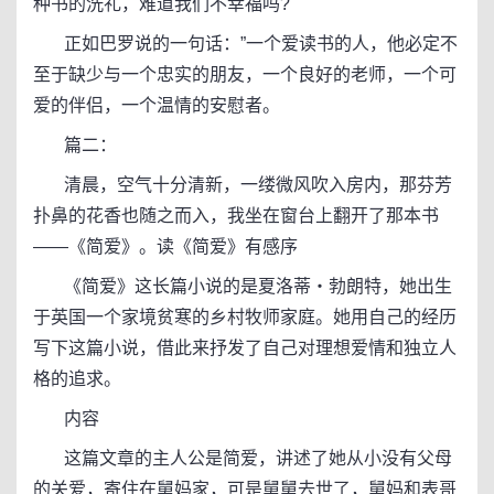
种书的洗礼，难道我们不幸福吗?
正如巴罗说的一句话：”一个爱读书的人，他必定不
至于缺少与一个忠实的朋友，一个良好的老师，一个可
爱的伴侣，一个温情的安慰者。
篇二：
清晨，空气十分清新，一缕微风吹入房内，那芬芳
扑鼻的花香也随之而入，我坐在窗台上翻开了那本书
――《简爱》。读《简爱》有感序
《简爱》这长篇小说的是夏洛蒂・勃朗特，她出生
于英国一个家境贫寒的乡村牧师家庭。她用自己的经历
写下这篇小说，借此来抒发了自己对理想爱情和独立人
格的追求。
内容
这篇文章的主人公是简爱，讲述了她从小没有父母
的关爱，寄住在舅妈家，可是舅舅去世了，舅妈和表哥