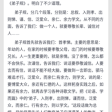
《弟子规》。明白了不少道理。
弟子规，分几个段落，分别是：总叙、入则孝、出
则悌、谨、信、泛爱众、亲仁、余力学文。从不同的方
面，告诉了我们：做一个人，就要尊敬长辈、诚信对
人……
弟子规首先就告诉我们：首孝悌。主要的意思是：
年幼的人，在家的时候要孝敬父母，出门的时候要尊敬
兄长。人一生更重要的，就是亲情。没了亲情，怎么都
不会快乐。次谨信，告诉我们：说话要恭敬诚信。人要
言而有信，说话不能不经大脑，要做到一言即出，驷马
难追才行。泛爱众，而亲仁;有余力，则学文，说的是：
要博爱大众，亲近有仁德的人。这样躬身实践之后，如
果还有余力，就再去学习各种诗歌文学。把《论语、学
而篇》中的“弟子，入则孝，出则悌，谨而信，泛爱
众，而亲仁。行有余力，则以学文。”这段话做为总