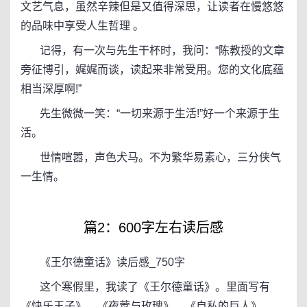
文艺气息，虽然辛辣但是又值得深思，让读者在慢悠悠
的品味中享受人生哲理 。
记得，有一次与先生干杯时，我问：“陈教授的文章
旁征博引，娓娓而谈，读起来非常受用。您的文化底蕴
相当深厚啊!”
先生微微一笑：“一切来源于生活!”好一个来源于生
活。
世情喧嚣，声色犬马。不为繁华易素心，三分侠气
一生情。
篇2：600字左右读后感
《王尔德童话》读后感_750字
这个寒假里，我读了《王尔德童话》。里面写有
《快乐王子》、《夜莺与玫瑰》、《自私的巨人》、