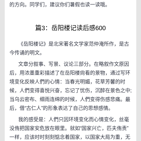
的方向。同学们，建议你们暑假也读一读哦。
篇3：岳阳楼记读后感600
《岳阳楼记》是北宋著名文学家范仲淹所作，是古
今传诵的明文。
文章分叙事、写景、议论三部分。在略叙作文原因
后，用浓墨重彩描述了在岳阳楼尙看的景物，通过写环
境变化反映人們的心情：当春光明媚，花草芳馨的时
候，人們变得喜悦兴奋，忘记了忧伤，沉醉在景色之中;
当乌云密布、细雨连绵的时候，人們变得伤感悲痛。最
后，借“古仁人”的形象表达了自己的思想感情。
我的感受是：人們只因环境变化而心情变化，丝毫
没侑把国家安危放在眼里。就如“国家兴亡，匹夫侑责”
一样，应该时时刻刻惦念着国家，以国家大局为重，无