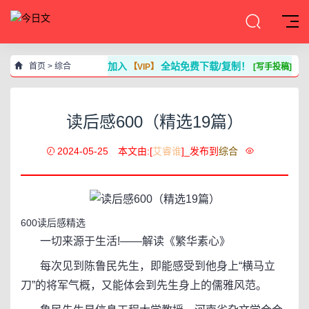
加入
全站免费下载/复制！
首页
>
综合
【VIP】
[写手投稿]
读后感600（精选19篇）
2024-05-25
本文由:[
艾睿谁
]_发布到
综合
600读后感精选
一切来源于生活!——解读《繁华素心》
每次见到陈鲁民先生，即能感受到他身上“横马立
刀”的将军气概，又能体会到先生身上的儒雅风范。