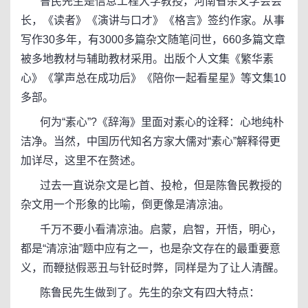
鲁民先生是信息工程大学教授，河南省杂文学会会
长，《读者》《演讲与口才》《格言》签约作家。从事
写作30多年，有3000多篇杂文随笔问世，660多篇文章
被多地教材与辅助教材采用。出版个人文集《繁华素
心》《掌声总在成功后》《陪你一起看星星》等文集10
多部。
何为“素心”?《辞海》里面对素心的诠释：心地纯朴
洁净。当然，中国历代知名方家大儒对“素心”解释得更
加详尽，这里不在赘述。
过去一直说杂文是匕首、投枪，但是陈鲁民教授的
杂文用一个形象的比喻，倒更像是清凉油。
千万不要小看清凉油。启蒙，启智，开悟，明心，
都是“清凉油”题中应有之一，也是杂文存在的最重要意
义，而鞭挞假恶丑与针砭时弊，同样是为了让人清醒。
陈鲁民先生做到了。先生的杂文有四大特点：