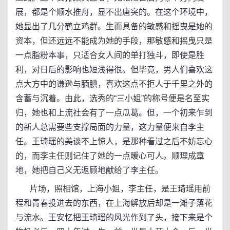
展，都是个顺水推舟，显不出唐突的。在这个环境中，
她显出了几分鹤立鸡群。生而具备的敏感和摇曳是她的
资本，但还远远不能成为她的手段，那敏感和摇曳只是
一点脂粉本事，只适合女人间的单打独斗，即使是胜
利，对日后的影响也短浅得很。但毕竟，男人们喜欢这
点大方中的谦逊与腼腆，喜欢这点不拒人于千里之外的
含蓄与沉着。由此，选秀的“三小姐”的称号便是名至实
归，她也和上流社会有了一点瓜葛。但，一个初来乍到
的新人总需要些支撑局面的力量，这力量便来自李主
任。王琦瑶的美谈不上惊人，是那种看过之后不妨忘心
的，而李主任则记住了她的一点暖心可人。顺理成章
地，她把自己义无返顾地献给了李主任。
片场，照相馆，上海小姐，李主任，是王琦瑶用前
程和青春投进去的东西，在上海解放后却是一滩子落花
与流水。王安忆把王琦瑶的风光作到了头，接下来是个