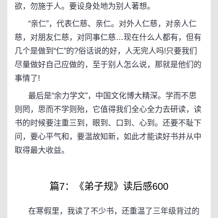
欲，勿施于人。要设身处地为别人著想。
“亲仁”，代表仁慈、亲仁。对外人仁慈，对亲人仁
慈，对朋友仁慈，对同事仁慈…现在什么人都有，但有
几个是做到“仁”的?俗话说的好，人无完人吗!只要我们
尽量做好自己应做的，至于别人怎么说，那就是他们的
事情了!
最后是“余力学文”，中国文化博大精深。学而不思
则罔，思而不学则殆，它值得我们全心全力去研读，读
书的时候要注重三到，眼到、口到、心到。还要不耻下
问，要心平气和，要温故知新，如此才能读好书并从中
取得最大收益。
篇7：《弟子规》读后感600
在寒假里，我读了不少书，还重温了三年级背过的