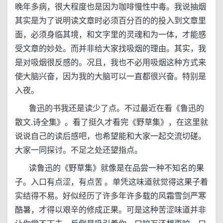
晚年多病，很大程度也是因为咖啡慢性中毒。我说抽烟
其实是为了说明读文章时必须百分百的的投入到文章里
面，必须身临其境，和文字里的灵魂和为一体，才能感
受文章的妙处。而并非给大家找吸烟的理由。其实，我
是对吸烟很反感的。况且，我也不必用吸烟这种方式来
使大脑兴奋，因为我的大脑可以一直都很兴奋。特别是
入夜。
鲁迅的书我还是读少了点。不过最近在看《鲁迅的
散文.诗全集》。看了挺久才看完《野草集》，在这里就
说说自己的读后感吧，也希望能和大家一起交流切磋。
大家一同探讨。不足之处还望指点。
读鲁迅的《野草集》就像是在品尝一种不知名的果
子。入口有点涩，有点苦 。单凭这味道就觉得这果子着
实结得不易。好似经历了许多年许多载的风霜雪剑严寒
酷暑，才得以艰辛的修成正果。可是这种苦涩味道并非