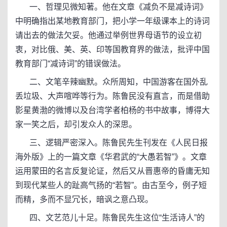
一、哲理见微知著。他在文章《减负不是减诗词》
中明确指出某地教育部门，把小学一年级课本上的诗词
请出去的做法欠妥。他通过举例世界母语节的设立初
衷，对比俄、美、英、印等国教育界的做法，批评中国
教育部门“减诗词”的错误做法。
二、文笔辛辣幽默。众所周知，中国游客在国外乱
丢垃圾、大声喧哗等行为。陈鲁民没有直言，而是借助
影星黄渤的微博以及台湾学者柏杨的书中故事，博得大
家一笑之后，却引发众人的深思。
三、逻辑严密深入。陈鲁民先生刊发在《人民日报
海外版》上的一篇文章《华君武的“大愚若智”》。文章
运用蒙田的名言反复论证，然后又从晋惠帝的昏庸无知
到现代某些人的趾高气扬的“若智”。由古至今，例子短
而精，多而不显冗长，暗讽之意凸现。
四、文艺范儿十足。陈鲁民先生这位“生活诗人”的