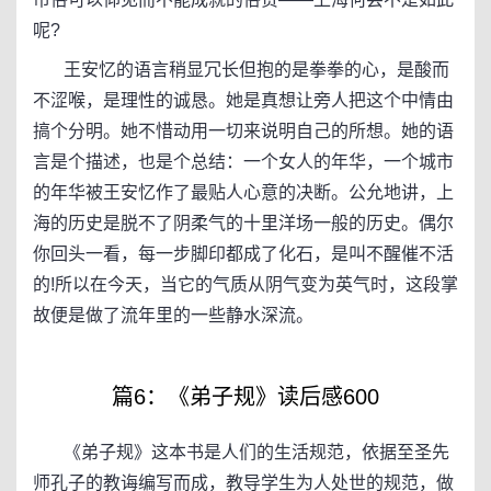
呢?
王安忆的语言稍显冗长但抱的是拳拳的心，是酸而
不涩喉，是理性的诚恳。她是真想让旁人把这个中情由
搞个分明。她不惜动用一切来说明自己的所想。她的语
言是个描述，也是个总结：一个女人的年华，一个城市
的年华被王安忆作了最贴人心意的决断。公允地讲，上
海的历史是脱不了阴柔气的十里洋场一般的历史。偶尔
你回头一看，每一步脚印都成了化石，是叫不醒催不活
的!所以在今天，当它的气质从阴气变为英气时，这段掌
故便是做了流年里的一些静水深流。
篇6：《弟子规》读后感600
《弟子规》这本书是人们的生活规范，依据至圣先
师孔子的教诲编写而成，教导学生为人处世的规范，做