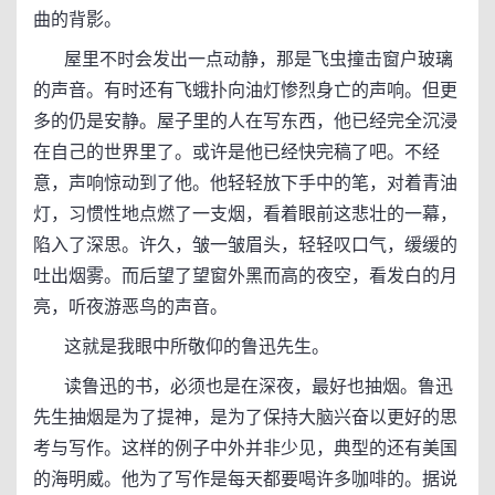
曲的背影。
屋里不时会发出一点动静，那是飞虫撞击窗户玻璃
的声音。有时还有飞蛾扑向油灯惨烈身亡的声响。但更
多的仍是安静。屋子里的人在写东西，他已经完全沉浸
在自己的世界里了。或许是他已经快完稿了吧。不经
意，声响惊动到了他。他轻轻放下手中的笔，对着青油
灯，习惯性地点燃了一支烟，看着眼前这悲壮的一幕，
陷入了深思。许久，皱一皱眉头，轻轻叹口气，缓缓的
吐出烟雾。而后望了望窗外黑而高的夜空，看发白的月
亮，听夜游恶鸟的声音。
这就是我眼中所敬仰的鲁迅先生。
读鲁迅的书，必须也是在深夜，最好也抽烟。鲁迅
先生抽烟是为了提神，是为了保持大脑兴奋以更好的思
考与写作。这样的例子中外并非少见，典型的还有美国
的海明威。他为了写作是每天都要喝许多咖啡的。据说