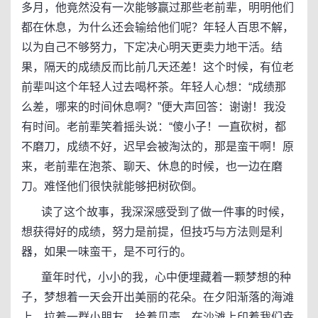
多月，他竟然没有一次能够赢过那些老前辈，明明他们
都在休息，为什么还会输给他们呢？年轻人百思不解，
以为自己不够努力，下定决心明天更卖力地干活。结
果，隔天的成绩反而比前几天还差！这个时候，有位老
前辈叫这个年轻人过去喝杯茶。年轻人心想：“成绩那
么差，哪来的时间休息啊？”便大声回答：谢谢！我没
有时间。老前辈笑着摇头说：“傻小子！一直砍树，都
不磨刀，成绩不好，迟早会被淘汰的，那是蛮干啊！原
来，老前辈在泡茶、聊天、休息的时候，也一边在磨
刀。难怪他们很快就能够把树砍倒。
读了这个故事，我深深感受到了做一件事的时候，
想获得好的成绩，努力是前提，但技巧与方法则是利
器，如果一味蛮干，是不可行的。
童年时代，小小的我，心中便埋藏着一颗梦想的种
子，梦想着一天会开出美丽的花朵。在夕阳渐落的海滩
上，拉着一群小朋友，拾着贝壳，在沙滩上印着我们幸