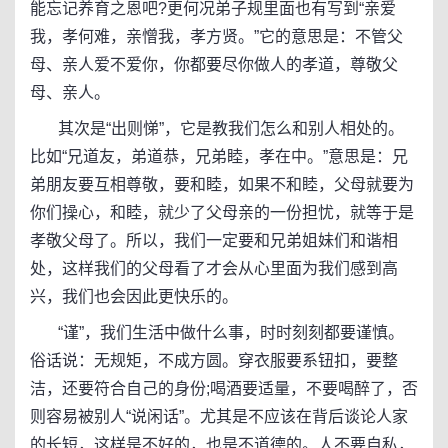
能忘记养育之恩吧?更何况弟子规里面也有写到“亲爱
我，孝何难，亲憎我，孝方贤。”它的意思是：不管父
母、亲人爱不爱你，你都要尽你做人的孝道，尊敬父
母、亲人。
其次是“出则悌”，它是教我们怎么和别人相处的。
比如“兄道友，弟道恭，兄弟睦，孝在中。”意思是：兄
弟朋友要互相尊敬，要和睦，如果不和睦，父母就要为
你们操心，和睦，就少了父母亲的一份担忧，就等于是
孝敬父母了。所以，我们一定要和兄弟姐妹们和谐相
处，这样我们的父母看了才会从心里面为我们感到高
兴，我们也会因此更快乐的。
“谨”，我们生活中做什么事，时时刻刻都要谨慎。
俗话说：无规矩，不成方圆。穿衣服要系钮扣，要整
洁，还要符合自己的身份;喝酒要适量，不要喝醉了，否
则容易被别人“说闲话”。尤其是不应该在背后谈论人家
的长短，这样是不好的，也是不道德的。人不要自私，