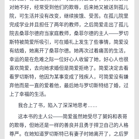
对她不好，经常受到他们的欺辱，后来她又被送到孤儿
院，可生活并没有改变，继续挨饿、受苦。在孤儿院里
完成学业并且担任了两年的教师，之后简爱走出了孤儿
院去桑菲尔德府当家庭教师，桑菲尔德的主人――罗切
斯特被简爱所吸引，可在婚礼上发生了些事情，简爱没
有结婚，她离开了桑菲尔德。她再次过着痛苦的生活，
幸运的是在危难之际一位好心人收留了她，好心人也很
喜欢简爱，去向她求婚但是简爱拒绝了。简爱决定去看
看罗切斯特，他因为某事变成了残疾人，可简爱没有嫌
弃他而是一直的爱着他，最后她与罗切斯特结了婚，过
上了幸福的生活。
我合上了书，陷入了深深地思考……
这本书的主人公――简爱虽然她受尽了舅妈和表哥
的欺辱，但她还是一样的善良并且勇于捍卫自己的人格
尊严。在她知道罗切斯特已有妻子时她离开了，之后罗