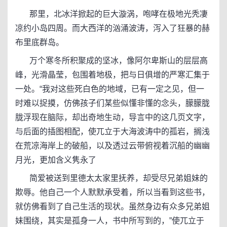
那里，北冰洋掀起的巨大漩涡，咆哮在极地光秃凄
凉约小岛四周。而大西洋的汹涌波涛，泻入了狂暴的赫
布里底群岛。
万个寒冬所积聚成的坚冰，像阿尔卑斯山的层层高
峰，光滑晶莹，包围着地极，把与日俱增的严寒汇集于
一处。“我对这些死白色的地域，已有一定之见，但一
时难以捉摸，仿佛孩子们某些似懂非懂的念头，朦朦胧
胧浮现在脑际，却出奇地生动，导言中的这几页文字，
与后面的插图相配，使兀立于大海波涛中的孤岩，搁浅
在荒凉海岸上的破船，以及透过云带俯视着沉船的幽幽
月光，更加含义隽永了
简爱被送到里德太太家里抚养，却受尽兄弟姐妹的
欺辱。他自己一个人默默承受着，所以当看到这些书，
就仿佛看到了自己生活的现状。虽然身边有众多兄弟姐
妹围绕，其实是孤身一人，书中所写到的，”使兀立于