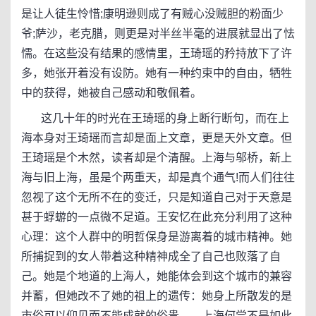
是让人徒生怜惜;康明逊则成了有贼心没贼胆的粉面少
爷;萨沙，老克腊，则更是对半丝半毫的进展就显出了怯
懦。在这些没有结果的感情里，王琦瑶的矜持放下了许
多，她张开着没有设防。她有一种约束中的自由，牺牲
中的获得，她被自己感动和敬佩着。
这几十年的时光在王琦瑶的身上断行断句，而在上
海本身对王琦瑶而言却是面上文章，更是天外文章。但
王琦瑶是个木然，读者却是个清醒。上海与邬桥，新上
海与旧上海，虽是个两重天，却是真个通气!而人们往往
忽视了这个无所不在的变迁，只是知道自己对于天意是
甚于蜉蝣的一点微不足道。王安忆在此充分利用了这种
心理：这个人群中的明哲保身是游离着的城市精神。她
所捕捉到的女人带着这种精神成全了自己也败落了自
己。她是个地道的上海人，她能体会到这个城市的兼容
并蓄，但她改不了她的祖上的遗传：她身上所散发的是
市俗可以仰见而不能成就的俗贵——上海何尝不是如此